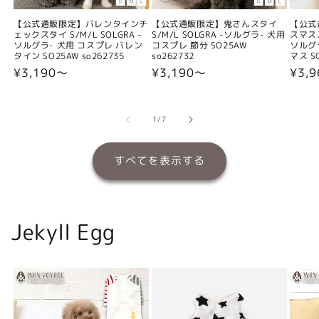
【公式通販限定】バレンタインチ
【公式通販限定】鬼さんスタイ
【公式
ェックスタイ S/M/L SOLGRA -
S/M/L SOLGRA -ソルグラ- 犬用
スマスス
ソルグラ- 犬用 コスプレ バレン
コスプレ 節分 SO25AW
ソルグ
タイン SO25AW so262735
so262732
マス SO
通
¥3,190〜
通
¥3,190〜
通
¥3,
常
常
常
価
価
価
格
格
格
の
1
/
7
すべてを表示する
Jekyll Egg