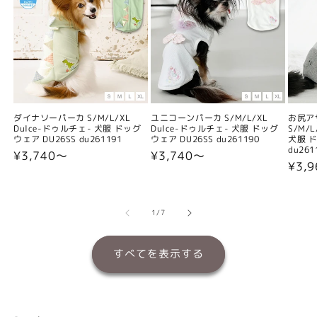
ダイナソーパーカ S/M/L/XL
ユニコーンパーカ S/M/L/XL
お尻ア
Dulce-ドゥルチェ- 犬服 ドッグ
Dulce-ドゥルチェ- 犬服 ドッグ
S/M/
ウェア DU26SS du261191
ウェア DU26SS du261190
犬服 ド
du261
通
¥3,740〜
通
¥3,740〜
通
¥3,
常
常
常
価
価
価
格
格
格
の
1
/
7
すべてを表示する