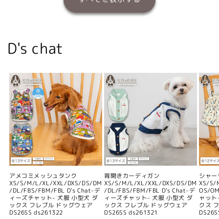
D's chat
アメコミメッシュタンク
背開きカーディガン
シャー
XS/S/M/L/XL/XXL/DXS/DS/DM
XS/S/M/L/XL/XXL/DXS/DS/DM
XS/S/
/DL/FBS/FBM/FBL D's Chat-デ
/DL/FBS/FBM/FBL D's Chat-デ
OS/O
ィーズチャット- 犬服 小型犬 ダ
ィーズチャット- 犬服 小型犬 ダ
ャット
ックス フレブル ドッグウェア
ックス フレブル ドッグウェア
クス 
DS26SS ds261322
DS26SS ds261321
DS26S