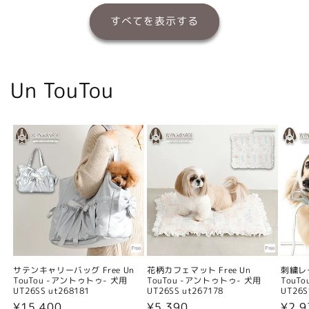
すべてを表示する
Un TouTou
サテンキャリーバッグ Free Un
花柄カフェマット Free Un
刺繍レー
TouTou -アントゥトゥ- 犬用
TouTou -アントゥトゥ- 犬用
TouT
UT26SS ut268181
UT26SS ut267178
UT26S
通
¥15,400
通
¥5,390
通
¥2,