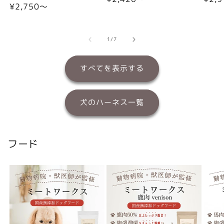
通
¥2,750〜
常
常
常
価
価
価
格
格
格
の
1
/
7
すべてを表示する
犬のハーネス一覧
フード