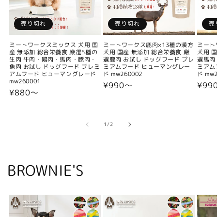
売り切れ
売り切れ
売
ミートワークスミックス 犬用 国
ミートワークス鹿肉×13種の漢方
ミート
産 無添加 総合栄養食 厳選5種の
犬用 国産 無添加 総合栄養食 厳
犬用 
生肉 牛肉・鶏肉・馬肉・豚肉・
選鹿肉 お試し ドッグフード プレ
選馬肉
魚肉 お試し ドッグフード プレミ
ミアムフード ヒューマングレー
ミアム
アムフード ヒューマングレード
ド mw260002
ド mw2
mw260001
通
¥990〜
通
¥99
通
¥880〜
常
常
常
価
価
価
格
格
格
の
1
/
2
BROWNIE'S