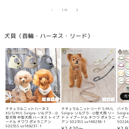
の
1
/
6
犬具（首輪・ハーネス・リード）
売
ナチュラルニットハーネス
ナチュラルニットリード S/M/L
バイカ
XS/S/M/L Solgra-ソルグラ- 小
Solgra-ソルグラ- 小型犬用 リー
Solg
型犬用 中型犬用 ハーネス トイプ
ド トイプードル チワワ ポメラニ
イプー
ードル チワワ ポメラニアン
アン SO23SS so169238-1
SO22A
SO23SS so169237-1
通
¥2,420〜
通
¥2,9