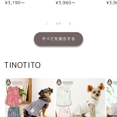
通
¥3,190〜
通
¥3,960〜
通
¥3,
常
常
常
価
価
価
格
格
格
の
1
/
7
すべてを表示する
TINOTITO