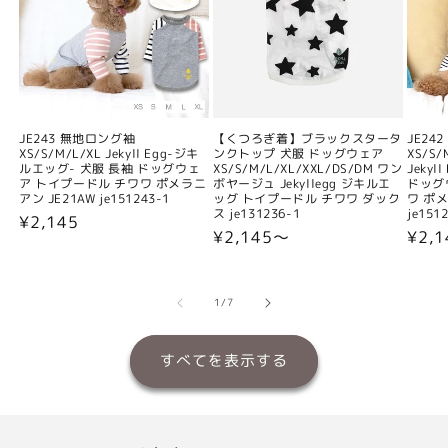
JE243 無地ロング袖
【くつろぎ着】ブラックスタータ
JE24
XS/S/M/L/XL Jekyll Egg-ジキ
ンクトップ 犬服 ドッグウェア
XS/S/
ルエッグ- 犬服 長袖 ドッグウェ
XS/S/M/L/XL/XXL/DS/DM ワン
Jeky
ア トイプードル チワワ ポメラニ
ボヤージュ Jekyllegg ジキルエ
ドッグ
アン JE21AW je151243-1
ッグ トイプードル チワワ ダック
ワ ポメ
ス je131236-1
je151
通
¥2,145
通
¥2,145〜
通
¥2,
常
常
常
価
価
価
格
格
格
の
1
/
7
すべてを表示する