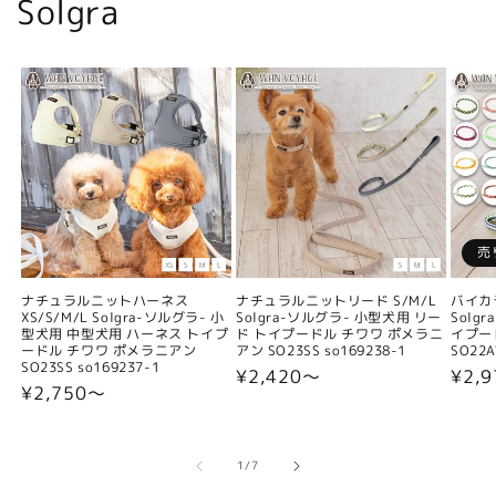
Solgra
売
ナチュラルニットハーネス
ナチュラルニットリード S/M/L
バイカ
XS/S/M/L Solgra-ソルグラ- 小
Solgra-ソルグラ- 小型犬用 リー
Solg
型犬用 中型犬用 ハーネス トイプ
ド トイプードル チワワ ポメラニ
イプー
ードル チワワ ポメラニアン
アン SO23SS so169238-1
SO22A
SO23SS so169237-1
通
¥2,420〜
通
¥2,9
通
¥2,750〜
常
常
常
価
価
価
格
格
格
の
1
/
7