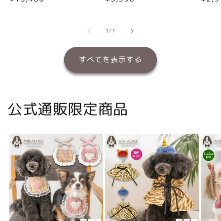
常
常
常
価
価
価
格
格
格
の
1
/
7
すべてを表示する
公式通販限定商品