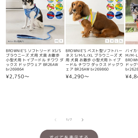
BROWNIE'S ソフトリード XS/S
BROWNIE'S ベスト型ソフトハー
バイカ
ブラウニーズ 犬用 犬具 お散歩
ネス S/M/L/XL ブラウニーズ 犬
M/M-L
小型犬用 トイプードル チワワ ダ
用 犬具 お散歩 小型犬用 トイプ
BROW
ックス ドッグウェア BR26AW
ードル チワワ ダックス ドッグウ
ドッグウ
br269864
ェア BR26AW br269860
br262
通
¥2,750〜
通
¥4,290〜
通
¥4,
常
常
常
価
価
価
格
格
格
の
1
/
7
すべてを表示する