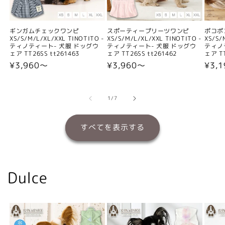
ギンガムチェックワンピ
スポーティープリーツワンピ
ポコポ
XS/S/M/L/XL/XXL TINOTITO -
XS/S/M/L/XL/XXL TINOTITO -
XS/S/
ティノティート- 犬服 ドッグウ
ティノティート- 犬服 ドッグウ
ティノ
ェア TT26SS tt261463
ェア TT26SS tt261462
ェア TT
通
¥3,960〜
通
¥3,960〜
通
¥3,
常
常
常
価
価
価
格
格
格
の
1
/
7
すべてを表示する
Dulce