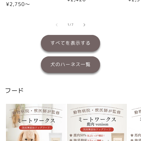
通
¥2,750〜
常
常
常
価
価
価
格
格
格
の
1
/
7
すべてを表示する
犬のハーネス一覧
フード