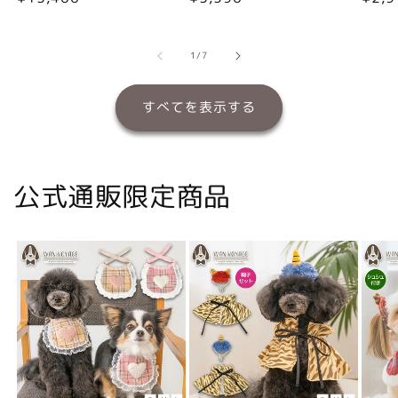
常
常
常
価
価
価
格
格
格
の
1
/
7
すべてを表示する
公式通販限定商品