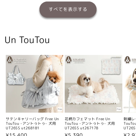
すべてを表示する
Un TouTou
サテンキャリーバッグ Free Un
花柄カフェマット Free Un
刺繍レー
TouTou -アントゥトゥ- 犬用
TouTou -アントゥトゥ- 犬用
TouT
UT26SS ut268181
UT26SS ut267178
UT26S
通
¥15,400
通
¥5,390
通
¥2,