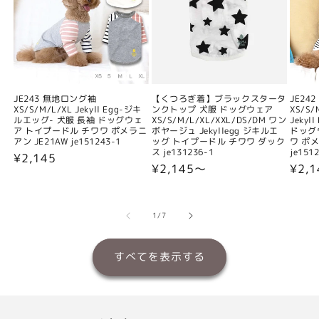
JE243 無地ロング袖
【くつろぎ着】ブラックスタータ
JE24
XS/S/M/L/XL Jekyll Egg-ジキ
ンクトップ 犬服 ドッグウェア
XS/S/
ルエッグ- 犬服 長袖 ドッグウェ
XS/S/M/L/XL/XXL/DS/DM ワン
Jeky
ア トイプードル チワワ ポメラニ
ボヤージュ Jekyllegg ジキルエ
ドッグ
アン JE21AW je151243-1
ッグ トイプードル チワワ ダック
ワ ポメ
ス je131236-1
je151
通
¥2,145
通
¥2,145〜
通
¥2,
常
常
常
価
価
価
格
格
格
の
1
/
7
すべてを表示する