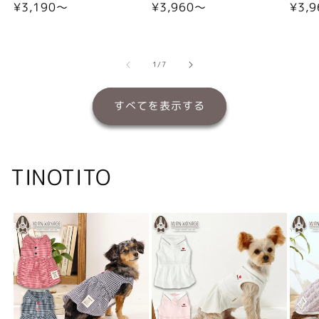
通
¥3,190〜
通
¥3,960〜
通
¥3,
常
常
常
価
価
価
格
格
格
の
1
/
7
すべてを表示する
TINOTITO