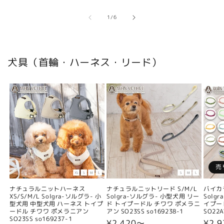
の
1
/
6
犬具（首輪・ハーネス・リード）
売
ナチュラルニットハーネス
ナチュラルニットリード S/M/L
バイカ
XS/S/M/L Solgra-ソルグラ- 小
Solgra-ソルグラ- 小型犬用 リー
Solg
型犬用 中型犬用 ハーネス トイプ
ド トイプードル チワワ ポメラニ
イプー
ードル チワワ ポメラニアン
アン SO23SS so169238-1
SO22A
SO23SS so169237-1
通
¥2,420〜
通
¥2,9