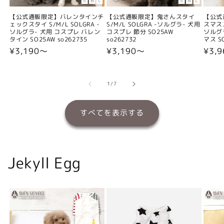
【公式通販限定】バレンタインチ
【公式通販限定】鬼さんスタイ
【公式
ェックスタイ S/M/L SOLGRA -
S/M/L SOLGRA -ソルグラ- 犬用
スマスス
ソルグラ- 犬用 コスプレ バレン
コスプレ 節分 SO25AW
ソルグ
タイン SO25AW so262735
so262732
マス SO
通
¥3,190〜
通
¥3,190〜
通
¥3,
常
常
常
価
価
価
格
格
格
の
1
/
7
すべてを表示する
Jekyll Egg