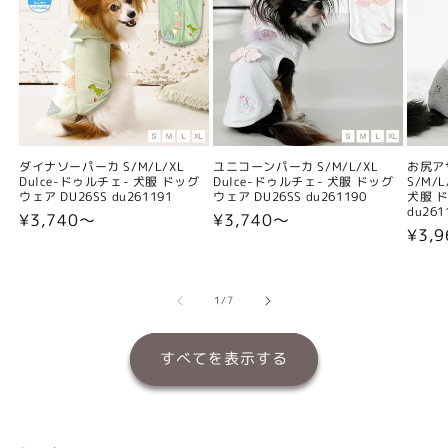
ダイナソーパーカ S/M/L/XL
ユニコーンパーカ S/M/L/XL
お尻ア
Dulce-ドゥルチェ- 犬服 ドッグ
Dulce-ドゥルチェ- 犬服 ドッグ
S/M/
ウェア DU26SS du261191
ウェア DU26SS du261190
犬服 ド
du261
通
¥3,740〜
通
¥3,740〜
通
¥3,
常
常
常
価
価
価
格
格
格
の
1
/
7
すべてを表示する