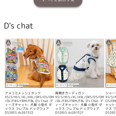
D's chat
アメコミメッシュタンク
背開きカーディガン
シャー
XS/S/M/L/XL/XXL/DXS/DS/DM
XS/S/M/L/XL/XXL/DXS/DS/DM
XS/S/
/DL/FBS/FBM/FBL D's Chat-デ
/DL/FBS/FBM/FBL D's Chat-デ
OS/O
ィーズチャット- 犬服 小型犬 ダ
ィーズチャット- 犬服 小型犬 ダ
ャット
ックス フレブル ドッグウェア
ックス フレブル ドッグウェア
クス 
DS26SS ds261322
DS26SS ds261321
DS26S