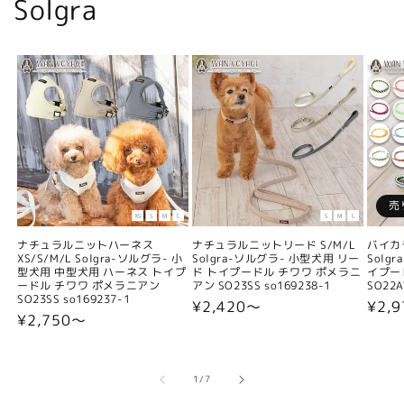
Solgra
売
ナチュラルニットハーネス
ナチュラルニットリード S/M/L
バイカ
XS/S/M/L Solgra-ソルグラ- 小
Solgra-ソルグラ- 小型犬用 リー
Solg
型犬用 中型犬用 ハーネス トイプ
ド トイプードル チワワ ポメラニ
イプー
ードル チワワ ポメラニアン
アン SO23SS so169238-1
SO22A
SO23SS so169237-1
通
¥2,420〜
通
¥2,9
通
¥2,750〜
常
常
常
価
価
価
格
格
格
の
1
/
7