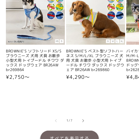
BROWNIE'S ソフトリード XS/S
BROWNIE'S ベスト型ソフトハー
バイカ
ブラウニーズ 犬用 犬具 お散歩
ネス S/M/L/XL ブラウニーズ 犬
M/M-L
小型犬用 トイプードル チワワ ダ
用 犬具 お散歩 小型犬用 トイプ
BROW
ックス ドッグウェア BR26AW
ードル チワワ ダックス ドッグウ
ドッグウ
br269864
ェア BR26AW br269860
br262
通
¥2,750〜
通
¥4,290〜
通
¥4,
常
常
常
価
価
価
格
格
格
の
1
/
7
すべてを表示する