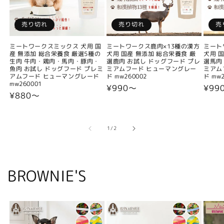
売り切れ
売り切れ
売
ミートワークスミックス 犬用 国
ミートワークス鹿肉×13種の漢方
ミート
産 無添加 総合栄養食 厳選5種の
犬用 国産 無添加 総合栄養食 厳
犬用 
生肉 牛肉・鶏肉・馬肉・豚肉・
選鹿肉 お試し ドッグフード プレ
選馬肉
魚肉 お試し ドッグフード プレミ
ミアムフード ヒューマングレー
ミアム
アムフード ヒューマングレード
ド mw260002
ド mw2
mw260001
通
¥990〜
通
¥99
通
¥880〜
常
常
常
価
価
価
格
格
格
の
1
/
2
BROWNIE'S