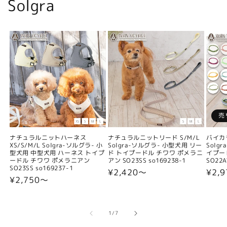
Solgra
売
ナチュラルニットハーネス
ナチュラルニットリード S/M/L
バイカ
XS/S/M/L Solgra-ソルグラ- 小
Solgra-ソルグラ- 小型犬用 リー
Solg
型犬用 中型犬用 ハーネス トイプ
ド トイプードル チワワ ポメラニ
イプー
ードル チワワ ポメラニアン
アン SO23SS so169238-1
SO22A
SO23SS so169237-1
通
¥2,420〜
通
¥2,9
通
¥2,750〜
常
常
常
価
価
価
格
格
格
の
1
/
7