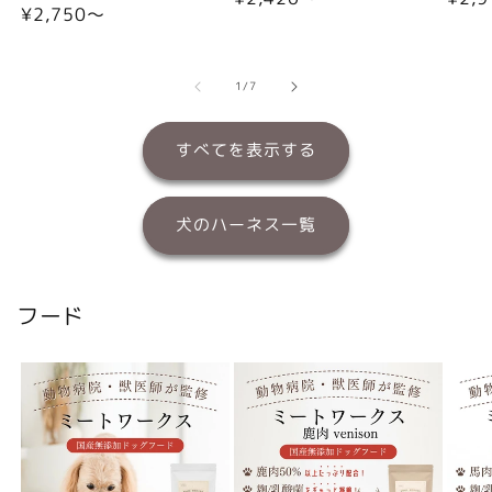
通
¥2,750〜
常
常
常
価
価
価
格
格
格
の
1
/
7
すべてを表示する
犬のハーネス一覧
フード