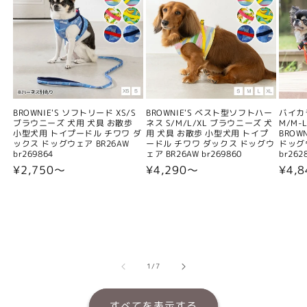
BROWNIE'S ソフトリード XS/S
BROWNIE'S ベスト型ソフトハー
バイカ
ブラウニーズ 犬用 犬具 お散歩
ネス S/M/L/XL ブラウニーズ 犬
M/M-L
小型犬用 トイプードル チワワ ダ
用 犬具 お散歩 小型犬用 トイプ
BROW
ックス ドッグウェア BR26AW
ードル チワワ ダックス ドッグウ
ドッグウ
br269864
ェア BR26AW br269860
br262
通
¥2,750〜
通
¥4,290〜
通
¥4,
常
常
常
価
価
価
格
格
格
の
1
/
7
すべてを表示する