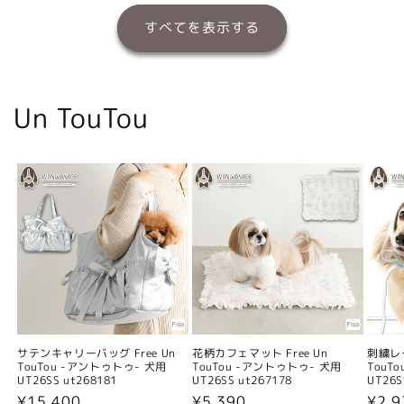
すべてを表示する
Un TouTou
サテンキャリーバッグ Free Un
花柄カフェマット Free Un
刺繍レー
TouTou -アントゥトゥ- 犬用
TouTou -アントゥトゥ- 犬用
TouT
UT26SS ut268181
UT26SS ut267178
UT26S
通
¥15,400
通
¥5,390
通
¥2,