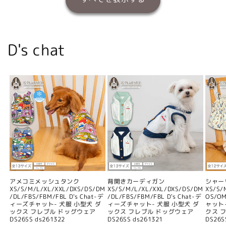
D's chat
アメコミメッシュタンク
背開きカーディガン
シャー
XS/S/M/L/XL/XXL/DXS/DS/DM
XS/S/M/L/XL/XXL/DXS/DS/DM
XS/S/
/DL/FBS/FBM/FBL D's Chat-デ
/DL/FBS/FBM/FBL D's Chat-デ
OS/O
ィーズチャット- 犬服 小型犬 ダ
ィーズチャット- 犬服 小型犬 ダ
ャット
ックス フレブル ドッグウェア
ックス フレブル ドッグウェア
クス 
DS26SS ds261322
DS26SS ds261321
DS26S