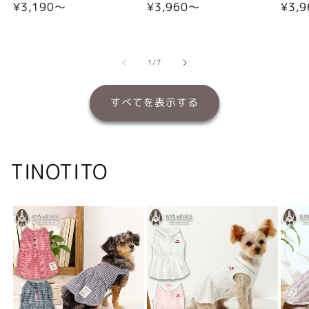
通
¥3,190〜
通
¥3,960〜
通
¥3,
常
常
常
価
価
価
格
格
格
の
1
/
7
すべてを表示する
TINOTITO