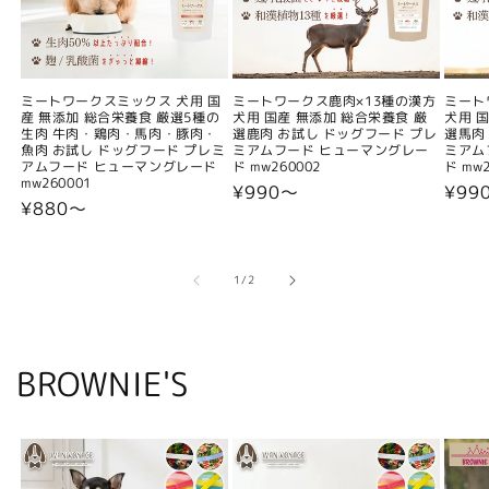
ミートワークスミックス 犬用 国
ミートワークス鹿肉×13種の漢方
ミート
産 無添加 総合栄養食 厳選5種の
犬用 国産 無添加 総合栄養食 厳
犬用 
生肉 牛肉・鶏肉・馬肉・豚肉・
選鹿肉 お試し ドッグフード プレ
選馬肉
魚肉 お試し ドッグフード プレミ
ミアムフード ヒューマングレー
ミアム
アムフード ヒューマングレード
ド mw260002
ド mw2
mw260001
通
¥990〜
通
¥99
通
¥880〜
常
常
常
価
価
価
格
格
格
の
1
/
2
BROWNIE'S