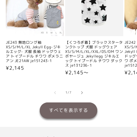
JE243 無地ロング袖
【くつろぎ着】ブラックスタータ
JE24
XS/S/M/L/XL Jekyll Egg-ジキ
ンクトップ 犬服 ドッグウェア
XS/S/
ルエッグ- 犬服 長袖 ドッグウェ
XS/S/M/L/XL/XXL/DS/DM ワン
Jeky
ア トイプードル チワワ ポメラニ
ボヤージュ Jekyllegg ジキルエ
ドッグ
アン JE21AW je151243-1
ッグ トイプードル チワワ ダック
ワ ポメ
ス je131236-1
je151
通
¥2,145
通
¥2,145〜
通
¥2,
常
常
常
価
価
価
格
格
格
の
1
/
7
すべてを表示する