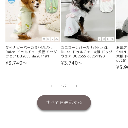
ダイナソーパーカ S/M/L/XL
ユニコーンパーカ S/M/L/XL
お尻ア
Dulce-ドゥルチェ- 犬服 ドッグ
Dulce-ドゥルチェ- 犬服 ドッグ
S/M/
ウェア DU26SS du261191
ウェア DU26SS du261190
犬服 ド
du261
通
¥3,740〜
通
¥3,740〜
通
¥3,
常
常
常
価
価
価
格
格
格
の
1
/
7
すべてを表示する