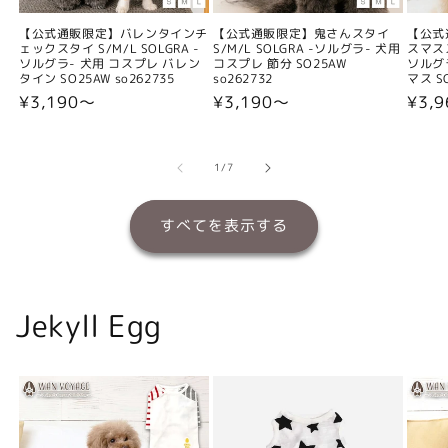
【公式通販限定】バレンタインチ
【公式通販限定】鬼さんスタイ
【公式
ェックスタイ S/M/L SOLGRA -
S/M/L SOLGRA -ソルグラ- 犬用
スマスス
ソルグラ- 犬用 コスプレ バレン
コスプレ 節分 SO25AW
ソルグ
タイン SO25AW so262735
so262732
マス SO
通
¥3,190〜
通
¥3,190〜
通
¥3,
常
常
常
価
価
価
格
格
格
の
1
/
7
すべてを表示する
Jekyll Egg