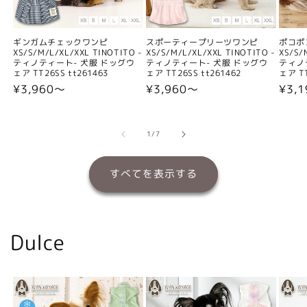
ギンガムチェックワンピ
スポーティープリーツワンピ
ポコポ
XS/S/M/L/XL/XXL TINOTITO -
XS/S/M/L/XL/XXL TINOTITO -
XS/S/
ティノティート- 犬服 ドッグウ
ティノティート- 犬服 ドッグウ
ティノ
ェア TT26SS tt261463
ェア TT26SS tt261462
ェア TT
通
¥3,960〜
通
¥3,960〜
通
¥3,
常
常
常
価
価
価
格
格
格
の
1
/
7
すべてを表示する
Dulce