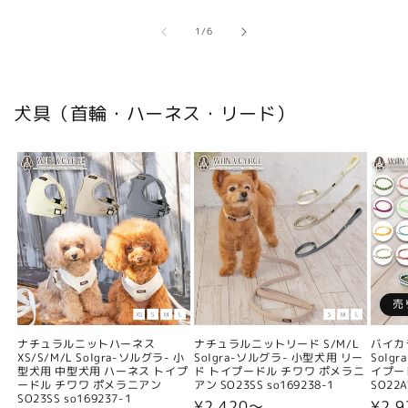
の
1
/
6
犬具（首輪・ハーネス・リード）
売
ナチュラルニットハーネス
ナチュラルニットリード S/M/L
バイカ
XS/S/M/L Solgra-ソルグラ- 小
Solgra-ソルグラ- 小型犬用 リー
Solg
型犬用 中型犬用 ハーネス トイプ
ド トイプードル チワワ ポメラニ
イプー
ードル チワワ ポメラニアン
アン SO23SS so169238-1
SO22A
SO23SS so169237-1
通
¥2,420〜
通
¥2,9