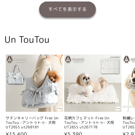
すべてを表示する
Un TouTou
サテンキャリーバッグ Free Un
花柄カフェマット Free Un
刺繍レー
TouTou -アントゥトゥ- 犬用
TouTou -アントゥトゥ- 犬用
TouT
UT26SS ut268181
UT26SS ut267178
UT26S
通
¥15,400
通
¥5,390
通
¥2,