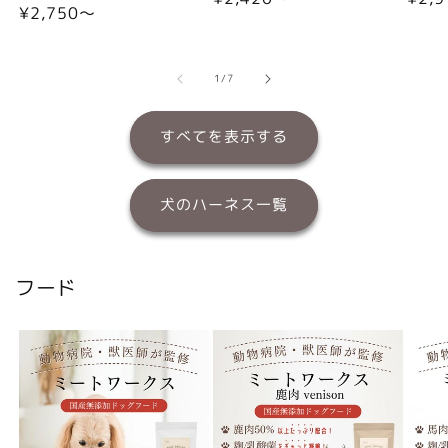
通
¥2,750〜
常
常
常
価
価
価
格
格
格
の
1
/
7
すべてを表示する
犬のハーネス一覧
フード