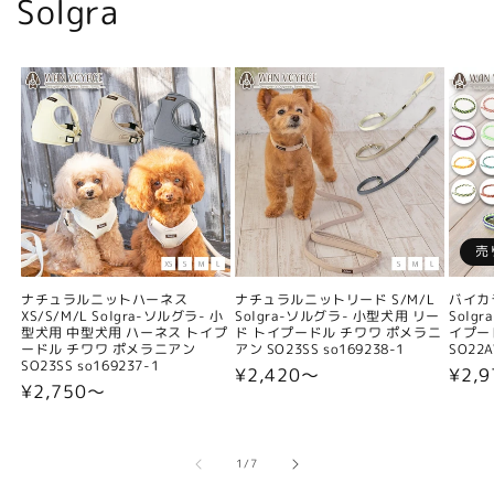
Solgra
売
ナチュラルニットハーネス
ナチュラルニットリード S/M/L
バイカ
XS/S/M/L Solgra-ソルグラ- 小
Solgra-ソルグラ- 小型犬用 リー
Solg
型犬用 中型犬用 ハーネス トイプ
ド トイプードル チワワ ポメラニ
イプー
ードル チワワ ポメラニアン
アン SO23SS so169238-1
SO22A
SO23SS so169237-1
通
¥2,420〜
通
¥2,9
通
¥2,750〜
常
常
常
価
価
価
格
格
格
の
1
/
7