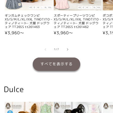
ギンガムチェックワンピ
スポーティープリーツワンピ
ポコポ
XS/S/M/L/XL/XXL TINOTITO -
XS/S/M/L/XL/XXL TINOTITO -
XS/S/
ティノティート- 犬服 ドッグウ
ティノティート- 犬服 ドッグウ
ティノ
ェア TT26SS tt261463
ェア TT26SS tt261462
ェア TT
通
¥3,960〜
通
¥3,960〜
通
¥3,
常
常
常
価
価
価
格
格
格
の
1
/
7
すべてを表示する
Dulce