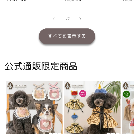
常
常
常
価
価
価
格
格
格
の
1
/
7
すべてを表示する
公式通販限定商品