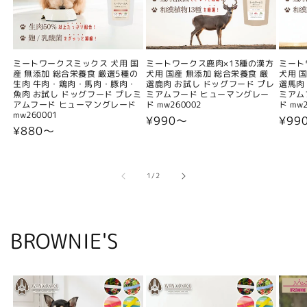
ミートワークスミックス 犬用 国
ミートワークス鹿肉×13種の漢方
ミート
産 無添加 総合栄養食 厳選5種の
犬用 国産 無添加 総合栄養食 厳
犬用 
生肉 牛肉・鶏肉・馬肉・豚肉・
選鹿肉 お試し ドッグフード プレ
選馬肉
魚肉 お試し ドッグフード プレミ
ミアムフード ヒューマングレー
ミアム
アムフード ヒューマングレード
ド mw260002
ド mw2
mw260001
通
¥990〜
通
¥99
通
¥880〜
常
常
常
価
価
価
格
格
格
の
1
/
2
BROWNIE'S