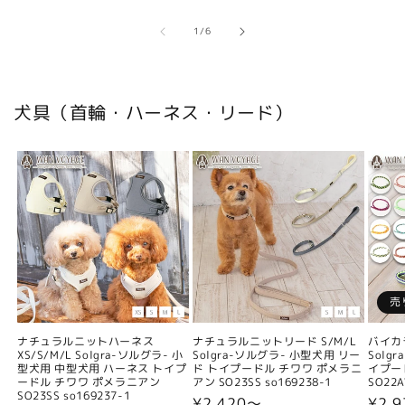
の
1
/
6
犬具（首輪・ハーネス・リード）
売
ナチュラルニットハーネス
ナチュラルニットリード S/M/L
バイカ
XS/S/M/L Solgra-ソルグラ- 小
Solgra-ソルグラ- 小型犬用 リー
Solg
型犬用 中型犬用 ハーネス トイプ
ド トイプードル チワワ ポメラニ
イプー
ードル チワワ ポメラニアン
アン SO23SS so169238-1
SO22A
SO23SS so169237-1
通
¥2,420〜
通
¥2,9