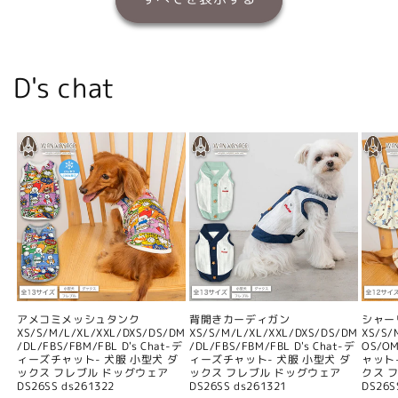
D's chat
アメコミメッシュタンク
背開きカーディガン
シャー
XS/S/M/L/XL/XXL/DXS/DS/DM
XS/S/M/L/XL/XXL/DXS/DS/DM
XS/S/
/DL/FBS/FBM/FBL D's Chat-デ
/DL/FBS/FBM/FBL D's Chat-デ
OS/O
ィーズチャット- 犬服 小型犬 ダ
ィーズチャット- 犬服 小型犬 ダ
ャット
ックス フレブル ドッグウェア
ックス フレブル ドッグウェア
クス 
DS26SS ds261322
DS26SS ds261321
DS26S