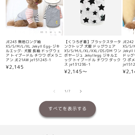
JE243 無地ロング袖
【くつろぎ着】ブラックスタータ
JE24
XS/S/M/L/XL Jekyll Egg-ジキ
ンクトップ 犬服 ドッグウェア
XS/S/
ルエッグ- 犬服 長袖 ドッグウェ
XS/S/M/L/XL/XXL/DS/DM ワン
Jeky
ア トイプードル チワワ ポメラニ
ボヤージュ Jekyllegg ジキルエ
ドッグ
アン JE21AW je151243-1
ッグ トイプードル チワワ ダック
ワ ポメ
ス je131236-1
je151
通
¥2,145
通
¥2,145〜
通
¥2,
常
常
常
価
価
価
格
格
格
の
1
/
7
すべてを表示する