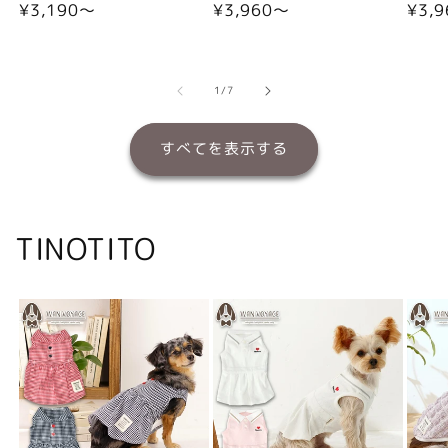
通
¥3,190〜
通
¥3,960〜
通
¥3,
常
常
常
価
価
価
格
格
格
の
1
/
7
すべてを表示する
TINOTITO