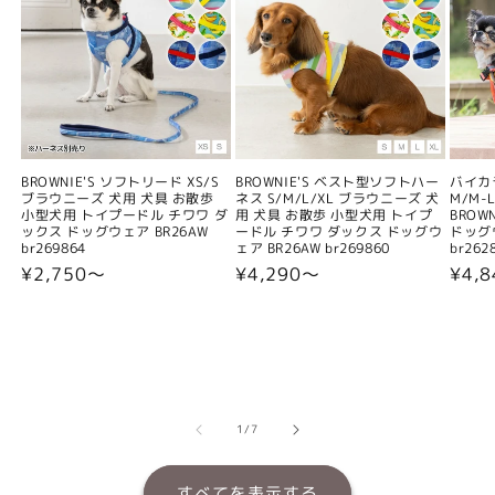
BROWNIE'S ソフトリード XS/S
BROWNIE'S ベスト型ソフトハー
バイカ
ブラウニーズ 犬用 犬具 お散歩
ネス S/M/L/XL ブラウニーズ 犬
M/M-L
小型犬用 トイプードル チワワ ダ
用 犬具 お散歩 小型犬用 トイプ
BROW
ックス ドッグウェア BR26AW
ードル チワワ ダックス ドッグウ
ドッグウ
br269864
ェア BR26AW br269860
br262
通
¥2,750〜
通
¥4,290〜
通
¥4,
常
常
常
価
価
価
格
格
格
の
1
/
7
すべてを表示する