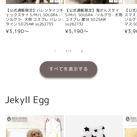
【公式通販限定】バレンタインチ
【公式通販限定】鬼さんスタイ
【公式
ェックスタイ S/M/L SOLGRA -
S/M/L SOLGRA -ソルグラ- 犬用
スマスス
ソルグラ- 犬用 コスプレ バレン
コスプレ 節分 SO25AW
ソルグ
タイン SO25AW so262735
so262732
マス SO
通
¥3,190〜
通
¥3,190〜
通
¥3,
常
常
常
価
価
価
格
格
格
の
1
/
7
すべてを表示する
Jekyll Egg