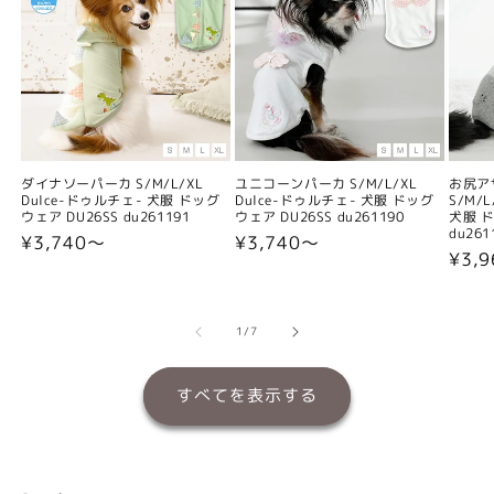
ダイナソーパーカ S/M/L/XL
ユニコーンパーカ S/M/L/XL
お尻ア
Dulce-ドゥルチェ- 犬服 ドッグ
Dulce-ドゥルチェ- 犬服 ドッグ
S/M/
ウェア DU26SS du261191
ウェア DU26SS du261190
犬服 ド
du261
通
¥3,740〜
通
¥3,740〜
通
¥3,
常
常
常
価
価
価
格
格
格
の
1
/
7
すべてを表示する