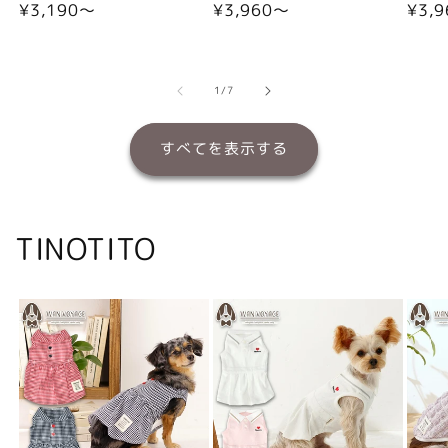
通
¥3,190〜
通
¥3,960〜
通
¥3,
常
常
常
価
価
価
格
格
格
の
1
/
7
すべてを表示する
TINOTITO