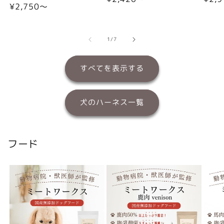
通
¥2,750〜
常
常
常
価
価
価
格
格
格
の
1
/
7
すべてを表示する
犬のハーネス一覧
フード