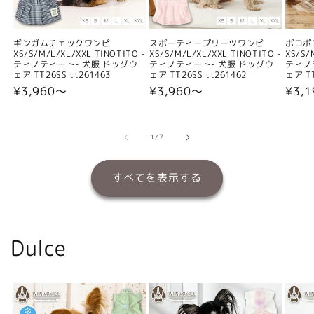
ギンガムチェックワンピ
スポーティープリーツワンピ
ポコポ
XS/S/M/L/XL/XXL TINOTITO -
XS/S/M/L/XL/XXL TINOTITO -
XS/S/
ティノティート- 犬服 ドッグウ
ティノティート- 犬服 ドッグウ
ティノ
ェア TT26SS tt261463
ェア TT26SS tt261462
ェア TT
通
¥3,960〜
通
¥3,960〜
通
¥3,
常
常
常
価
価
価
格
格
格
の
1
/
7
すべてを表示する
Dulce