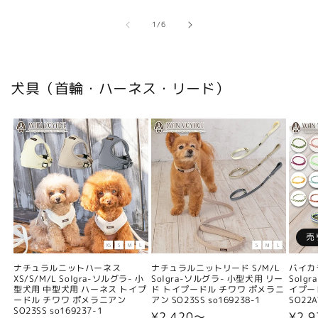
の
1
/
6
犬具（首輪・ハーネス・リード）
売
ナチュラルニットハーネス
ナチュラルニットリード S/M/L
バイカ
XS/S/M/L Solgra-ソルグラ- 小
Solgra-ソルグラ- 小型犬用 リー
Solg
型犬用 中型犬用 ハーネス トイプ
ド トイプードル チワワ ポメラニ
イプー
ードル チワワ ポメラニアン
アン SO23SS so169238-1
SO22A
SO23SS so169237-1
通
¥2,420〜
通
¥2,9