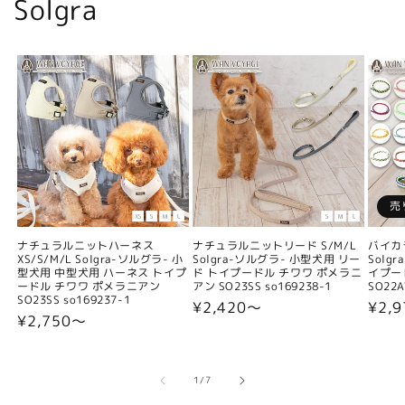
Solgra
売
ナチュラルニットハーネス
ナチュラルニットリード S/M/L
バイカ
XS/S/M/L Solgra-ソルグラ- 小
Solgra-ソルグラ- 小型犬用 リー
Solg
型犬用 中型犬用 ハーネス トイプ
ド トイプードル チワワ ポメラニ
イプー
ードル チワワ ポメラニアン
アン SO23SS so169238-1
SO22A
SO23SS so169237-1
通
¥2,420〜
通
¥2,9
通
¥2,750〜
常
常
常
価
価
価
格
格
格
の
1
/
7