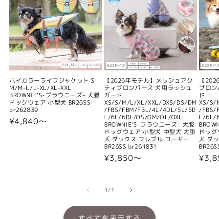
バイカラーライフジャケット S-
【2026年モデル】メッシュアク
【20
M/M-L/L-XL/XL-XXL
ティブロンパース 犬用ラッシュ
ブロン
BROWNIE'S-ブラウニーズ- 犬服
ガード
ド
ドッグウェア 小型犬 BR26SS
XS/S/M/L/XL/XXL/DXS/DS/DM
XS/S/
br262839
/FBS/FBM/FBL/4L/4DL/5L/5D
/FBS/
L/6L/6DL/OS/OM/OL/OXL
L/6L/
通
¥4,840〜
BROWNIE'S-ブラウニーズ- 犬服
BROW
常
ドッグウェア 小型犬 中型犬 大型
ドッグ
犬 ダックス フレブル コーギー
犬 ダ
価
BR26SS br261831
BR26S
格
通
¥3,850〜
通
¥3,
常
常
価
価
格
格
の
1
/
7
すべてを表示する