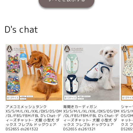
D's chat
アメコミメッシュタンク
背開きカーディガン
シャー
XS/S/M/L/XL/XXL/DXS/DS/DM
XS/S/M/L/XL/XXL/DXS/DS/DM
XS/S/
/DL/FBS/FBM/FBL D's Chat-デ
/DL/FBS/FBM/FBL D's Chat-デ
OS/O
ィーズチャット- 犬服 小型犬 ダ
ィーズチャット- 犬服 小型犬 ダ
ャット
ックス フレブル ドッグウェア
ックス フレブル ドッグウェア
クス 
DS26SS ds261322
DS26SS ds261321
DS26S