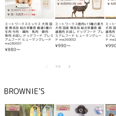
ミートワークスミックス 犬用 国
ミートワークス鹿肉×13種の漢方
ミート
産 無添加 総合栄養食 厳選5種の
犬用 国産 無添加 総合栄養食 厳
犬用 
生肉 牛肉・鶏肉・馬肉・豚肉・
選鹿肉 お試し ドッグフード プレ
選馬肉
魚肉 お試し ドッグフード プレミ
ミアムフード ヒューマングレー
ミアム
アムフード ヒューマングレード
ド mw260002
ド mw2
mw260001
通
¥990〜
通
¥99
通
¥880〜
常
常
常
価
価
価
格
格
格
の
1
/
2
BROWNIE'S