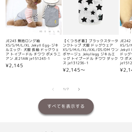
JE243 無地ロング袖
【くつろぎ着】ブラックスタータ
JE24
XS/S/M/L/XL Jekyll Egg-ジキ
ンクトップ 犬服 ドッグウェア
XS/S/
ルエッグ- 犬服 長袖 ドッグウェ
XS/S/M/L/XL/XXL/DS/DM ワン
Jeky
ア トイプードル チワワ ポメラニ
ボヤージュ Jekyllegg ジキルエ
ドッグ
アン JE21AW je151243-1
ッグ トイプードル チワワ ダック
ワ ポメ
ス je131236-1
je151
通
¥2,145
通
¥2,145〜
通
¥2,
常
常
常
価
価
価
格
格
格
の
1
/
7
すべてを表示する