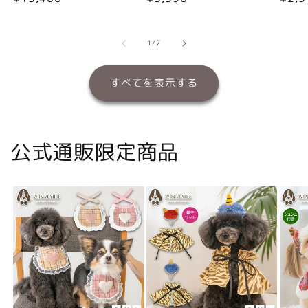
常
常
常
価
価
価
格
格
格
の
1
/
7
すべてを表示する
公式通販限定商品