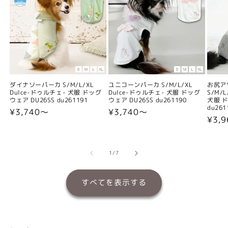
ダイナソーパーカ S/M/L/XL
ユニコーンパーカ S/M/L/XL
お尻ア
Dulce-ドゥルチェ- 犬服 ドッグ
Dulce-ドゥルチェ- 犬服 ドッグ
S/M/
ウェア DU26SS du261191
ウェア DU26SS du261190
犬服 ド
du261
通
¥3,740〜
通
¥3,740〜
通
¥3,
常
常
常
価
価
価
格
格
格
の
1
/
7
すべてを表示する