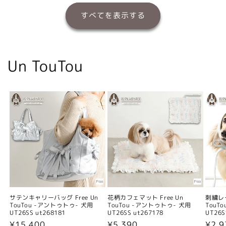
すべてを表示する
Un TouTou
サテンキャリーバッグ Free Un
花柄カフェマット Free Un
刺繍レー
TouTou -アントゥトゥ- 犬用
TouTou -アントゥトゥ- 犬用
TouT
UT26SS ut268181
UT26SS ut267178
UT26S
通
¥15,400
通
¥5,390
通
¥2,