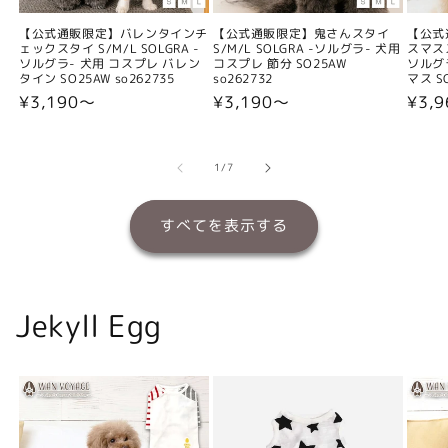
【公式通販限定】バレンタインチ
【公式通販限定】鬼さんスタイ
【公式
ェックスタイ S/M/L SOLGRA -
S/M/L SOLGRA -ソルグラ- 犬用
スマスス
ソルグラ- 犬用 コスプレ バレン
コスプレ 節分 SO25AW
ソルグ
タイン SO25AW so262735
so262732
マス SO
通
¥3,190〜
通
¥3,190〜
通
¥3,
常
常
常
価
価
価
格
格
格
の
1
/
7
すべてを表示する
Jekyll Egg