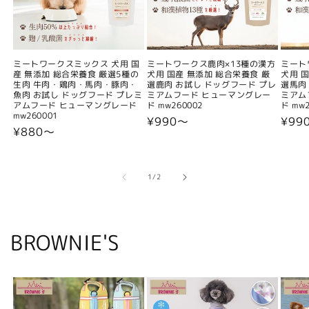
ミートワークスミックス 犬用 国
ミートワークス鹿肉×13種の漢方
ミート
産 無添加 総合栄養食 厳選5種の
犬用 国産 無添加 総合栄養食 厳
犬用 
生肉 牛肉・鶏肉・馬肉・豚肉・
選鹿肉 お試し ドッグフード プレ
選馬肉
魚肉 お試し ドッグフード プレミ
ミアムフード ヒューマングレー
ミアム
アムフード ヒューマングレード
ド mw260002
ド mw2
mw260001
通
¥990〜
通
¥99
通
¥880〜
常
常
常
価
価
価
格
格
格
の
1
/
2
BROWNIE'S