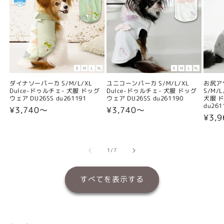
ダイナソーパーカ S/M/L/XL
ユニコーンパーカ S/M/L/XL
お尻ア
Dulce-ドゥルチェ- 犬服 ドッグ
Dulce-ドゥルチェ- 犬服 ドッグ
S/M/
ウェア DU26SS du261191
ウェア DU26SS du261190
犬服 ド
du261
通
¥3,740〜
通
¥3,740〜
通
¥3,
常
常
常
価
価
価
格
格
格
の
1
/
7
すべてを表示する