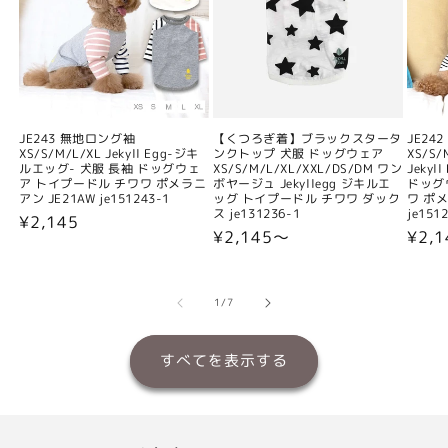
JE243 無地ロング袖
【くつろぎ着】ブラックスタータ
JE24
XS/S/M/L/XL Jekyll Egg-ジキ
ンクトップ 犬服 ドッグウェア
XS/S/
ルエッグ- 犬服 長袖 ドッグウェ
XS/S/M/L/XL/XXL/DS/DM ワン
Jeky
ア トイプードル チワワ ポメラニ
ボヤージュ Jekyllegg ジキルエ
ドッグ
アン JE21AW je151243-1
ッグ トイプードル チワワ ダック
ワ ポメ
ス je131236-1
je151
通
¥2,145
通
¥2,145〜
通
¥2,
常
常
常
価
価
価
格
格
格
の
1
/
7
すべてを表示する