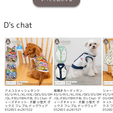
D's chat
アメコミメッシュタンク
背開きカーディガン
シャー
XS/S/M/L/XL/XXL/DXS/DS/DM
XS/S/M/L/XL/XXL/DXS/DS/DM
XS/S/
/DL/FBS/FBM/FBL D's Chat-デ
/DL/FBS/FBM/FBL D's Chat-デ
OS/O
ィーズチャット- 犬服 小型犬 ダ
ィーズチャット- 犬服 小型犬 ダ
ャット
ックス フレブル ドッグウェア
ックス フレブル ドッグウェア
クス 
DS26SS ds261322
DS26SS ds261321
DS26S