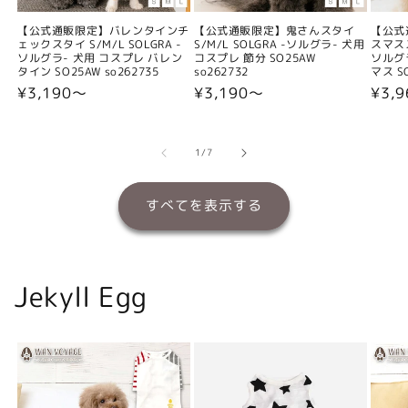
【公式通販限定】バレンタインチ
【公式通販限定】鬼さんスタイ
【公式
ェックスタイ S/M/L SOLGRA -
S/M/L SOLGRA -ソルグラ- 犬用
スマスス
ソルグラ- 犬用 コスプレ バレン
コスプレ 節分 SO25AW
ソルグ
タイン SO25AW so262735
so262732
マス SO
通
¥3,190〜
通
¥3,190〜
通
¥3,
常
常
常
価
価
価
格
格
格
の
1
/
7
すべてを表示する
Jekyll Egg