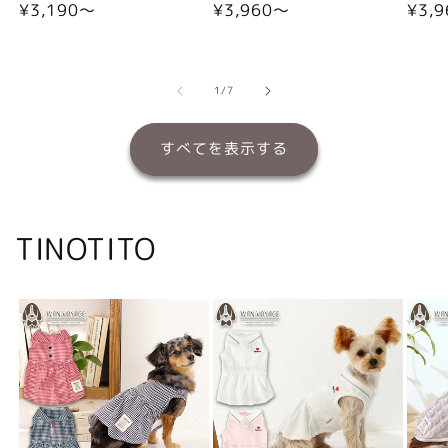
通
¥3,190〜
通
¥3,960〜
通
¥3,
常
常
常
価
価
価
格
格
格
の
1
/
7
すべてを表示する
TINOTITO