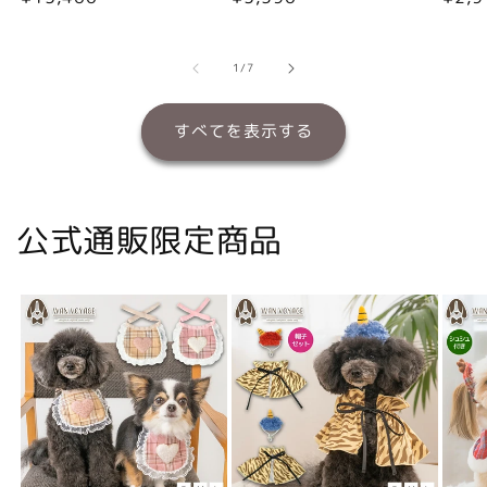
常
常
常
価
価
価
格
格
格
の
1
/
7
すべてを表示する
公式通販限定商品