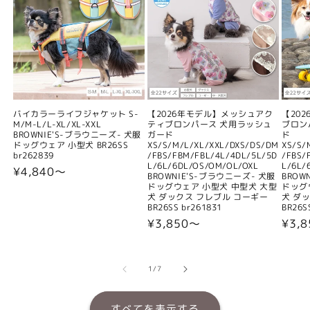
バイカラーライフジャケット S-
【2026年モデル】メッシュアク
【20
M/M-L/L-XL/XL-XXL
ティブロンパース 犬用ラッシュ
ブロン
BROWNIE'S-ブラウニーズ- 犬服
ガード
ド
ドッグウェア 小型犬 BR26SS
XS/S/M/L/XL/XXL/DXS/DS/DM
XS/S/
br262839
/FBS/FBM/FBL/4L/4DL/5L/5D
/FBS/
L/6L/6DL/OS/OM/OL/OXL
L/6L/
通
¥4,840〜
BROWNIE'S-ブラウニーズ- 犬服
BROW
常
ドッグウェア 小型犬 中型犬 大型
ドッグ
犬 ダックス フレブル コーギー
犬 ダ
価
BR26SS br261831
BR26S
格
通
¥3,850〜
通
¥3,
常
常
価
価
格
格
の
1
/
7
すべてを表示する