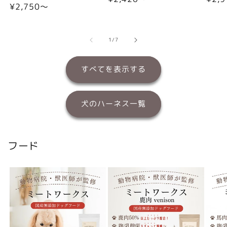
通
¥2,750〜
常
常
常
価
価
価
格
格
格
の
1
/
7
すべてを表示する
犬のハーネス一覧
フード