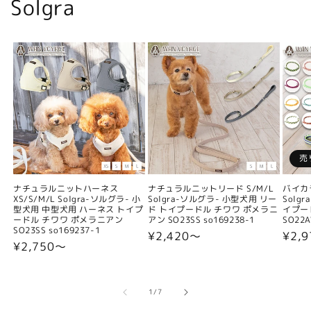
Solgra
売
ナチュラルニットハーネス
ナチュラルニットリード S/M/L
バイカ
XS/S/M/L Solgra-ソルグラ- 小
Solgra-ソルグラ- 小型犬用 リー
Solg
型犬用 中型犬用 ハーネス トイプ
ド トイプードル チワワ ポメラニ
イプー
ードル チワワ ポメラニアン
アン SO23SS so169238-1
SO22A
SO23SS so169237-1
通
¥2,420〜
通
¥2,9
通
¥2,750〜
常
常
常
価
価
価
格
格
格
の
1
/
7