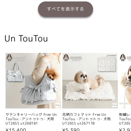
すべてを表示する
Un TouTou
サテンキャリーバッグ Free Un
花柄カフェマット Free Un
刺繍レー
TouTou -アントゥトゥ- 犬用
TouTou -アントゥトゥ- 犬用
TouT
UT26SS ut268181
UT26SS ut267178
UT26S
通
¥15,400
通
¥5,390
通
¥2,