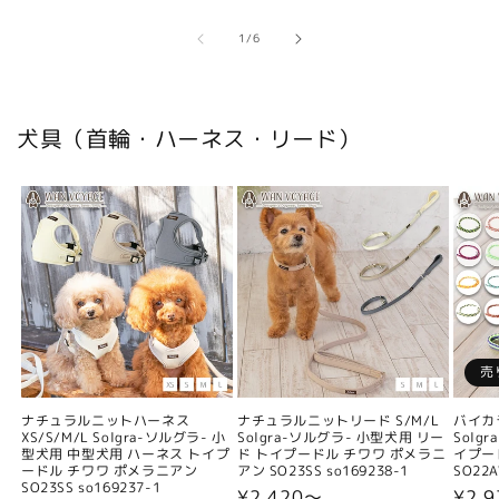
の
1
/
6
犬具（首輪・ハーネス・リード）
売
ナチュラルニットハーネス
ナチュラルニットリード S/M/L
バイカ
XS/S/M/L Solgra-ソルグラ- 小
Solgra-ソルグラ- 小型犬用 リー
Solg
型犬用 中型犬用 ハーネス トイプ
ド トイプードル チワワ ポメラニ
イプー
ードル チワワ ポメラニアン
アン SO23SS so169238-1
SO22A
SO23SS so169237-1
通
¥2,420〜
通
¥2,9