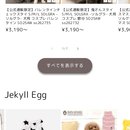
【公式通販限定】バレンタインチ
【公式通販限定】鬼さんスタイ
【公式
ェックスタイ S/M/L SOLGRA -
S/M/L SOLGRA -ソルグラ- 犬用
スマスス
ソルグラ- 犬用 コスプレ バレン
コスプレ 節分 SO25AW
ソルグ
タイン SO25AW so262735
so262732
マス SO
通
¥3,190〜
通
¥3,190〜
通
¥3,
常
常
常
価
価
価
格
格
格
の
1
/
7
すべてを表示する
Jekyll Egg