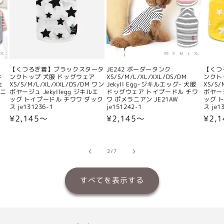
【くつろぎ着】ブラックスタータ
JE242 ボーダータンク
【くつ
キ
ンクトップ 犬服 ドッグウェア
XS/S/M/L/XL/XXL/DS/DM
ンクト
ェ
XS/S/M/L/XL/XXL/DS/DM ワン
Jekyll Egg-ジキルエッグ- 犬服
XS/S/
ラニ
ボヤージュ Jekyllegg ジキルエ
ドッグウェア トイプードル チワ
ボヤージ
ッグ トイプードル チワワ ダック
ワ ポメラニアン JE21AW
ッグ 
ス je131236-1
je151242-1
ス je1
通
¥2,145〜
通
¥2,145〜
通
¥2,
常
常
常
価
価
価
格
格
格
の
2
/
7
すべてを表示する