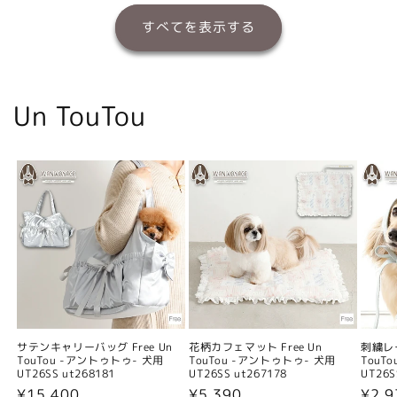
すべてを表示する
Un TouTou
サテンキャリーバッグ Free Un
花柄カフェマット Free Un
刺繍レー
TouTou -アントゥトゥ- 犬用
TouTou -アントゥトゥ- 犬用
TouT
UT26SS ut268181
UT26SS ut267178
UT26S
通
¥15,400
通
¥5,390
通
¥2,