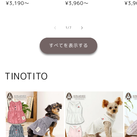
通
¥3,190〜
通
¥3,960〜
通
¥3,
常
常
常
価
価
価
格
格
格
の
1
/
7
すべてを表示する
TINOTITO