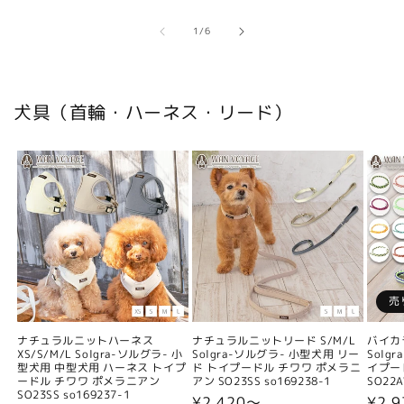
の
1
/
6
犬具（首輪・ハーネス・リード）
売
ナチュラルニットハーネス
ナチュラルニットリード S/M/L
バイカ
XS/S/M/L Solgra-ソルグラ- 小
Solgra-ソルグラ- 小型犬用 リー
Solg
型犬用 中型犬用 ハーネス トイプ
ド トイプードル チワワ ポメラニ
イプー
ードル チワワ ポメラニアン
アン SO23SS so169238-1
SO22A
SO23SS so169237-1
通
¥2,420〜
通
¥2,9