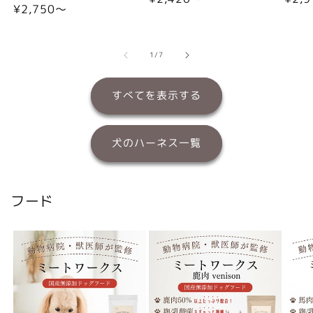
通
¥2,750〜
常
常
常
価
価
価
格
格
格
の
1
/
7
すべてを表示する
犬のハーネス一覧
フード