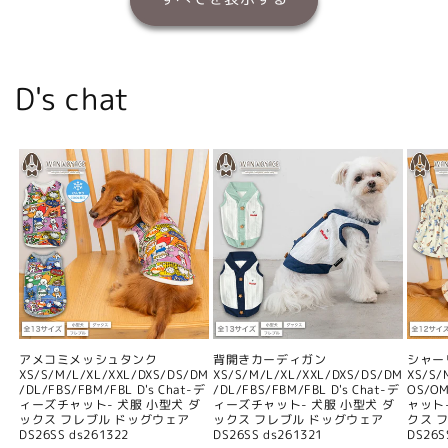
D's chat
アメコミメッシュタンク
背開きカーディガン
シャー
XS/S/M/L/XL/XXL/DXS/DS/DM
XS/S/M/L/XL/XXL/DXS/DS/DM
XS/S/
/DL/FBS/FBM/FBL D's Chat-デ
/DL/FBS/FBM/FBL D's Chat-デ
OS/O
ィーズチャット- 犬服 小型犬 ダ
ィーズチャット- 犬服 小型犬 ダ
ャット
ックス フレブル ドッグウェア
ックス フレブル ドッグウェア
クス 
DS26SS ds261322
DS26SS ds261321
DS26S