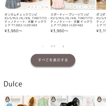
ギンガムチェックワンピ
スポーティープリーツワンピ
ポコポ
XS/S/M/L/XL/XXL TINOTITO -
XS/S/M/L/XL/XXL TINOTITO -
XS/S/
ティノティート- 犬服 ドッグウ
ティノティート- 犬服 ドッグウ
ティノ
ェア TT26SS tt261463
ェア TT26SS tt261462
ェア TT
通
¥3,960〜
通
¥3,960〜
通
¥3,
常
常
常
価
価
価
格
格
格
の
1
/
7
すべてを表示する
Dulce