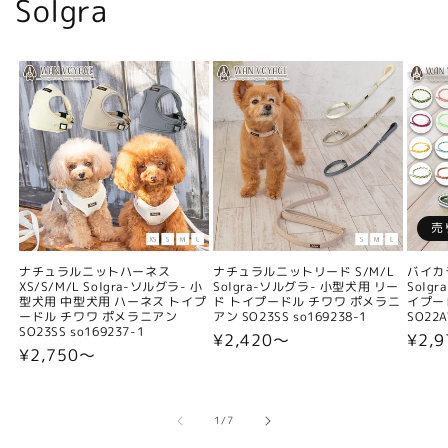
Solgra
売
ナチュラルニットハーネス
ナチュラルニットリード S/M/L
バイカ
XS/S/M/L Solgra-ソルグラ- 小
Solgra-ソルグラ- 小型犬用 リー
Solg
型犬用 中型犬用 ハーネス トイプ
ド トイプードル チワワ ポメラニ
イプー
ードル チワワ ポメラニアン
アン SO23SS so169238-1
SO22A
SO23SS so169237-1
通
¥2,420〜
通
¥2,9
通
¥2,750〜
常
常
常
価
価
価
格
格
格
の
1
/
7