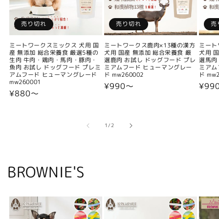
売り切れ
売り切れ
売
ミートワークスミックス 犬用 国
ミートワークス鹿肉×13種の漢方
ミート
産 無添加 総合栄養食 厳選5種の
犬用 国産 無添加 総合栄養食 厳
犬用 
生肉 牛肉・鶏肉・馬肉・豚肉・
選鹿肉 お試し ドッグフード プレ
選馬肉
魚肉 お試し ドッグフード プレミ
ミアムフード ヒューマングレー
ミアム
アムフード ヒューマングレード
ド mw260002
ド mw2
mw260001
通
¥990〜
通
¥99
通
¥880〜
常
常
常
価
価
価
格
格
格
の
1
/
2
BROWNIE'S