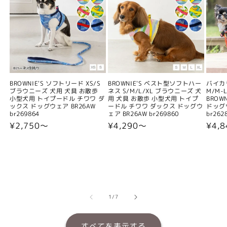
BROWNIE'S ソフトリード XS/S
BROWNIE'S ベスト型ソフトハー
バイカ
ブラウニーズ 犬用 犬具 お散歩
ネス S/M/L/XL ブラウニーズ 犬
M/M-L
小型犬用 トイプードル チワワ ダ
用 犬具 お散歩 小型犬用 トイプ
BROW
ックス ドッグウェア BR26AW
ードル チワワ ダックス ドッグウ
ドッグウ
br269864
ェア BR26AW br269860
br262
通
¥2,750〜
通
¥4,290〜
通
¥4,
常
常
常
価
価
価
格
格
格
の
1
/
7
すべてを表示する