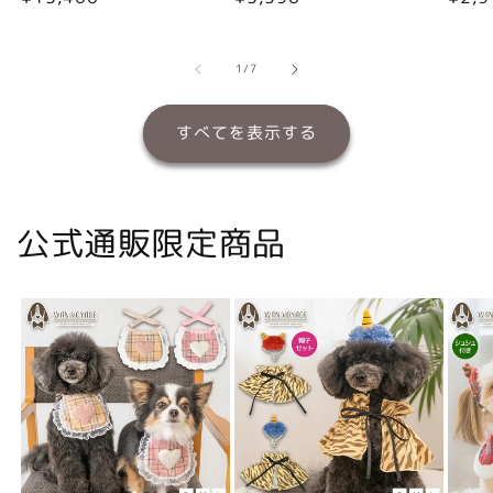
常
常
常
価
価
価
格
格
格
の
1
/
7
すべてを表示する
公式通販限定商品