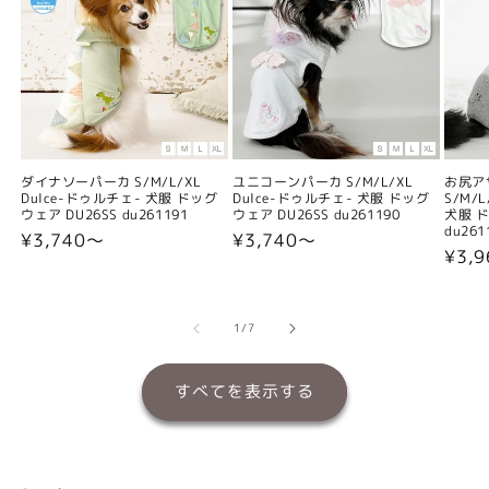
ダイナソーパーカ S/M/L/XL
ユニコーンパーカ S/M/L/XL
お尻ア
Dulce-ドゥルチェ- 犬服 ドッグ
Dulce-ドゥルチェ- 犬服 ドッグ
S/M/
ウェア DU26SS du261191
ウェア DU26SS du261190
犬服 ド
du261
通
¥3,740〜
通
¥3,740〜
通
¥3,
常
常
常
価
価
価
格
格
格
の
1
/
7
すべてを表示する