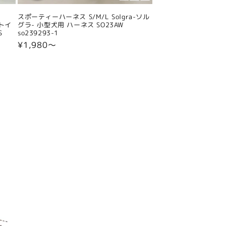
スポーティーハーネス S/M/L Solgra-ソル
 トイ
グラ- 小型犬用 ハーネス SO23AW
S
so239293-1
通
¥1,980〜
常
価
格