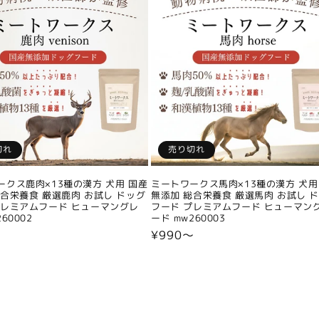
切れ
売り切れ
ークス鹿肉×13種の漢方 犬用 国産
ミートワークス馬肉×13種の漢方 犬用
総合栄養食 厳選鹿肉 お試し ドッグ
無添加 総合栄養食 厳選馬肉 お試し 
プレミアムフード ヒューマングレ
フード プレミアムフード ヒューマン
60002
ード mw260003
〜
通
¥990〜
常
価
格