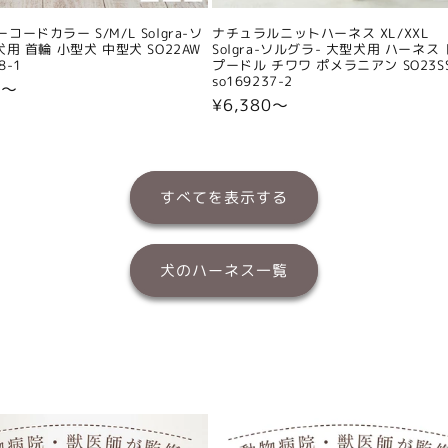
コードカラー S/M/L Solgra-ソ
ナチュラルニットハーネス XL/XXL
犬用 首輪 小型犬 中型犬 SO22AW
Solgra-ソルグラ- 大型犬用 ハーネス
8-1
プードル チワワ ポメラニアン SO23S
so169237-2
0〜
通
¥6,380〜
常
価
格
すべてを表示する
犬のハーネス一覧