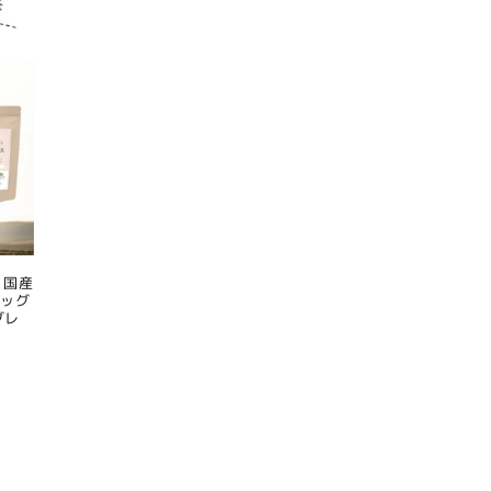
 国産
ドッグ
グレ