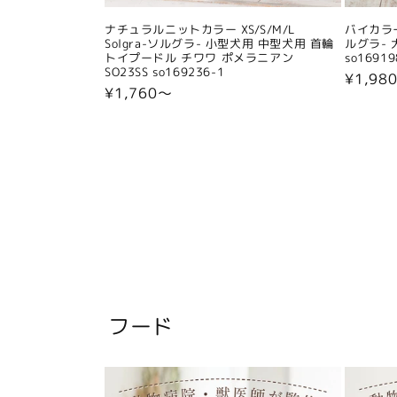
ナチュラルニットカラー XS/S/M/L
バイカラー
Solgra-ソルグラ- 小型犬用 中型犬用 首輪
ルグラ- 
トイプードル チワワ ポメラニアン
so16919
SO23SS so169236-1
通
¥1,98
通
¥1,760〜
常
常
価
価
格
格
フード