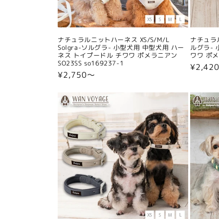
ナチュラルニットハーネス XS/S/M/L
ナチュラル
Solgra-ソルグラ- 小型犬用 中型犬用 ハー
ルグラ- 
ネス トイプードル チワワ ポメラニアン
ワワ ポメラ
SO23SS so169237-1
通
¥2,42
通
¥2,750〜
常
常
価
価
格
格