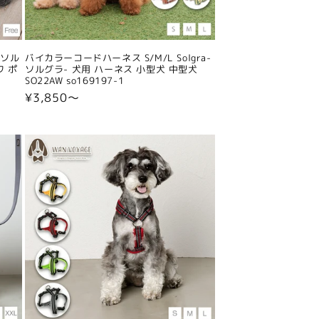
-ソル
バイカラーコードハーネス S/M/L Solgra-
ワ ポ
ソルグラ- 犬用 ハーネス 小型犬 中型犬
SO22AW so169197-1
通
¥3,850〜
常
価
格