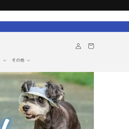
ロ
カ
グ
ー
イ
ト
ン
ア
その他