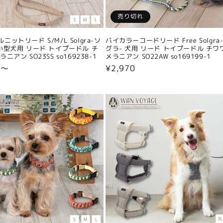
売り切れ
ニットリード S/M/L Solgra-ソ
バイカラーコードリード Free Solgra
小型犬用 リード トイプードル チ
グラ- 犬用 リード トイプードル チワ
ニアン SO23SS so169238-1
メラニアン SO22AW so169199-1
0〜
通
¥2,970
常
価
格