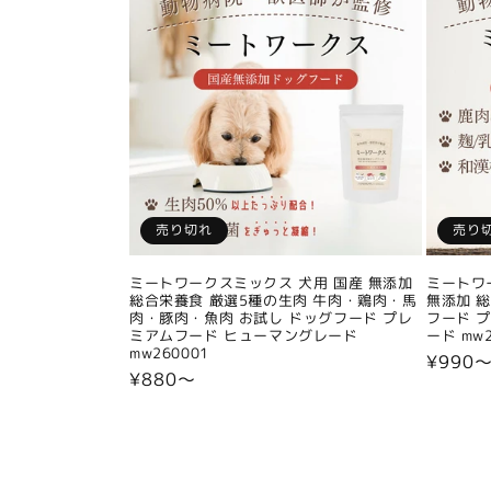
売り切れ
売り
ミートワークスミックス 犬用 国産 無添加
ミートワ
総合栄養食 厳選5種の生肉 牛肉・鶏肉・馬
無添加 
肉・豚肉・魚肉 お試し ドッグフード プレ
フード 
ミアムフード ヒューマングレード
ード mw2
mw260001
通
¥990
通
¥880〜
常
常
価
価
格
格