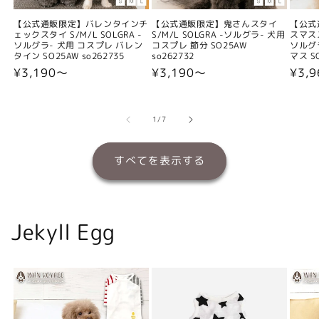
【公式通販限定】バレンタインチ
【公式通販限定】鬼さんスタイ
【公式
ェックスタイ S/M/L SOLGRA -
S/M/L SOLGRA -ソルグラ- 犬用
スマスス
ソルグラ- 犬用 コスプレ バレン
コスプレ 節分 SO25AW
ソルグ
タイン SO25AW so262735
so262732
マス SO
通
¥3,190〜
通
¥3,190〜
通
¥3,
常
常
常
価
価
価
格
格
格
の
1
/
7
すべてを表示する
Jekyll Egg