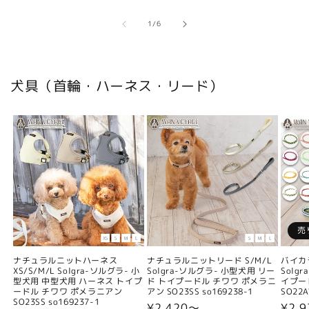
の
1
/
6
犬具（首輪・ハーネス・リード）
売
ナチュラルニットハーネス
ナチュラルニットリード S/M/L
バイカ
XS/S/M/L Solgra-ソルグラ- 小
Solgra-ソルグラ- 小型犬用 リー
Solg
型犬用 中型犬用 ハーネス トイプ
ド トイプードル チワワ ポメラニ
イプー
ードル チワワ ポメラニアン
アン SO23SS so169238-1
SO22A
SO23SS so169237-1
通
¥2,420〜
通
¥2,9