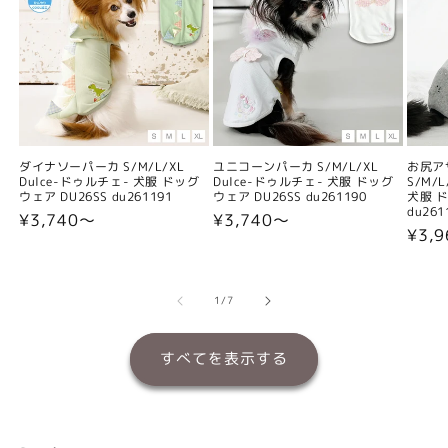
ダイナソーパーカ S/M/L/XL
ユニコーンパーカ S/M/L/XL
お尻ア
Dulce-ドゥルチェ- 犬服 ドッグ
Dulce-ドゥルチェ- 犬服 ドッグ
S/M/
ウェア DU26SS du261191
ウェア DU26SS du261190
犬服 ド
du261
通
¥3,740〜
通
¥3,740〜
通
¥3,
常
常
常
価
価
価
格
格
格
の
1
/
7
すべてを表示する