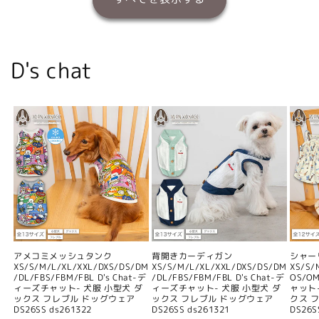
D's chat
アメコミメッシュタンク
背開きカーディガン
シャー
XS/S/M/L/XL/XXL/DXS/DS/DM
XS/S/M/L/XL/XXL/DXS/DS/DM
XS/S/
/DL/FBS/FBM/FBL D's Chat-デ
/DL/FBS/FBM/FBL D's Chat-デ
OS/O
ィーズチャット- 犬服 小型犬 ダ
ィーズチャット- 犬服 小型犬 ダ
ャット
ックス フレブル ドッグウェア
ックス フレブル ドッグウェア
クス 
DS26SS ds261322
DS26SS ds261321
DS26S