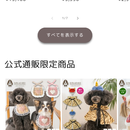
常
常
常
価
価
価
格
格
格
の
1
/
7
すべてを表示する
公式通販限定商品