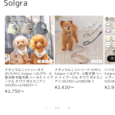
Solgra
売
ナチュラルニットハーネス
ナチュラルニットリード S/M/L
バイカ
XS/S/M/L Solgra-ソルグラ- 小
Solgra-ソルグラ- 小型犬用 リー
Solg
型犬用 中型犬用 ハーネス トイプ
ド トイプードル チワワ ポメラニ
イプー
ードル チワワ ポメラニアン
アン SO23SS so169238-1
SO22A
SO23SS so169237-1
通
¥2,420〜
通
¥2,9
通
¥2,750〜
常
常
常
価
価
価
格
格
格
の
1
/
7