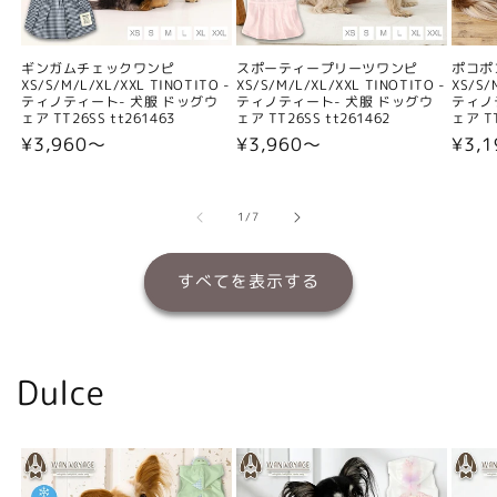
ギンガムチェックワンピ
スポーティープリーツワンピ
ポコポ
XS/S/M/L/XL/XXL TINOTITO -
XS/S/M/L/XL/XXL TINOTITO -
XS/S/
ティノティート- 犬服 ドッグウ
ティノティート- 犬服 ドッグウ
ティノ
ェア TT26SS tt261463
ェア TT26SS tt261462
ェア TT
通
¥3,960〜
通
¥3,960〜
通
¥3,
常
常
常
価
価
価
格
格
格
の
1
/
7
すべてを表示する
Dulce