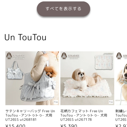
すべてを表示する
Un TouTou
サテンキャリーバッグ Free Un
花柄カフェマット Free Un
刺繍レー
TouTou -アントゥトゥ- 犬用
TouTou -アントゥトゥ- 犬用
TouT
UT26SS ut268181
UT26SS ut267178
UT26S
通
¥15,400
通
¥5,390
通
¥2,