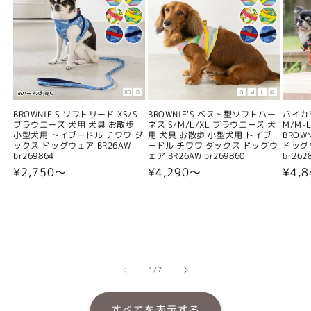
BROWNIE'S ソフトリード XS/S
BROWNIE'S ベスト型ソフトハー
バイカ
ブラウニーズ 犬用 犬具 お散歩
ネス S/M/L/XL ブラウニーズ 犬
M/M-L
小型犬用 トイプードル チワワ ダ
用 犬具 お散歩 小型犬用 トイプ
BROW
ックス ドッグウェア BR26AW
ードル チワワ ダックス ドッグウ
ドッグウ
br269864
ェア BR26AW br269860
br262
通
¥2,750〜
通
¥4,290〜
通
¥4,
常
常
常
価
価
価
格
格
格
の
1
/
7
すべてを表示する