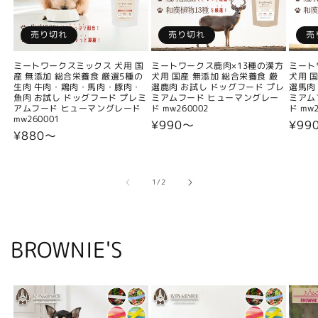
売り切れ
売り切れ
売
ミートワークスミックス 犬用 国
ミートワークス鹿肉×13種の漢方
ミート
産 無添加 総合栄養食 厳選5種の
犬用 国産 無添加 総合栄養食 厳
犬用 
生肉 牛肉・鶏肉・馬肉・豚肉・
選鹿肉 お試し ドッグフード プレ
選馬肉
魚肉 お試し ドッグフード プレミ
ミアムフード ヒューマングレー
ミアム
アムフード ヒューマングレード
ド mw260002
ド mw2
mw260001
通
¥990〜
通
¥99
通
¥880〜
常
常
常
価
価
価
格
格
格
の
1
/
2
BROWNIE'S