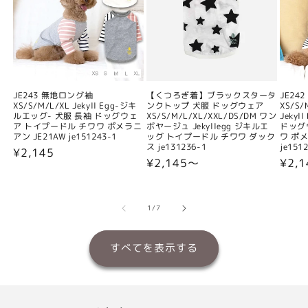
JE243 無地ロング袖
【くつろぎ着】ブラックスタータ
JE24
XS/S/M/L/XL Jekyll Egg-ジキ
ンクトップ 犬服 ドッグウェア
XS/S/
ルエッグ- 犬服 長袖 ドッグウェ
XS/S/M/L/XL/XXL/DS/DM ワン
Jeky
ア トイプードル チワワ ポメラニ
ボヤージュ Jekyllegg ジキルエ
ドッグ
アン JE21AW je151243-1
ッグ トイプードル チワワ ダック
ワ ポメ
ス je131236-1
je151
通
¥2,145
通
¥2,145〜
通
¥2,
常
常
常
価
価
価
格
格
格
の
1
/
7
すべてを表示する