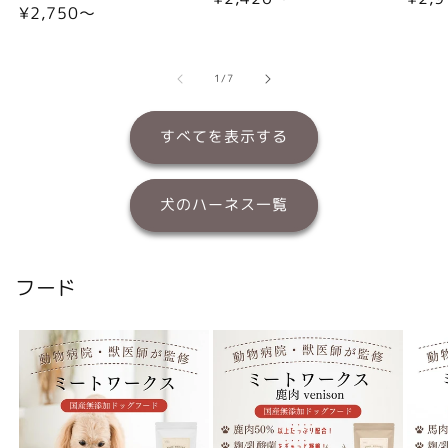
通
¥2,750〜
常
常
常
価
価
価
格
格
格
の
1
/
7
すべてを表示する
犬のハーネス一覧
フード