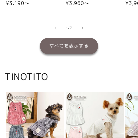
通
¥3,190〜
通
¥3,960〜
通
¥3,
常
常
常
価
価
価
格
格
格
の
1
/
7
すべてを表示する
TINOTITO