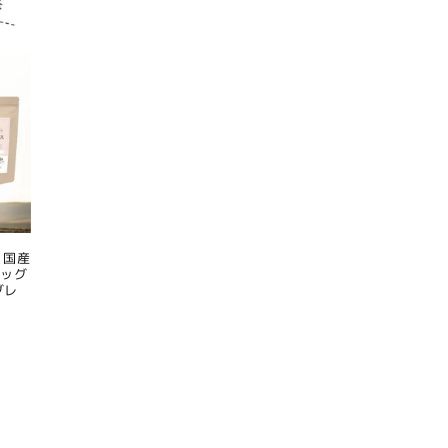
 国産
ドッグ
グレ