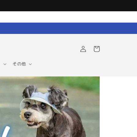
ロ
カ
グ
ー
イ
ト
ン
ア
その他