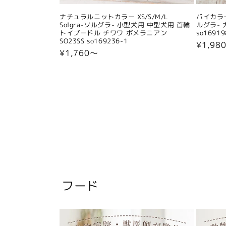
ナチュラルニットカラー XS/S/M/L
バイカラー
Solgra-ソルグラ- 小型犬用 中型犬用 首輪
ルグラ- 
トイプードル チワワ ポメラニアン
so16919
SO23SS so169236-1
通
¥1,98
通
¥1,760〜
常
常
価
価
格
格
フード