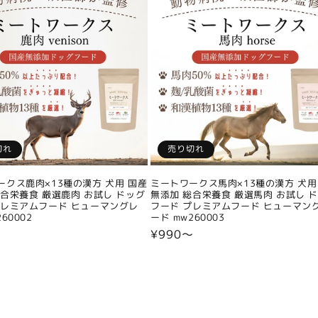
切れ
売り切れ
ークス鹿肉×13種の漢方 犬用 国産
ミートワークス馬肉×13種の漢方 犬用
総合栄養食 厳選鹿肉 お試し ドッグ
無添加 総合栄養食 厳選馬肉 お試し 
プレミアムフード ヒューマングレ
フード プレミアムフード ヒューマン
60002
ード mw260003
〜
通
¥990〜
常
価
格