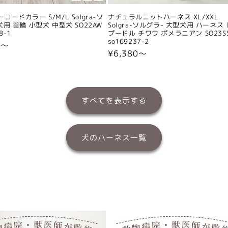
コードカラー S/M/L Solgra-ソ
ナチュラルニットハーネス XL/XXL
犬用 首輪 小型犬 中型犬 SO22AW
Solgra-ソルグラ- 大型犬用 ハーネス
8-1
プードル チワワ ポメラニアン SO23S
so169237-2
0〜
通
¥6,380〜
常
価
格
すべてを表示する
犬のハーネス一覧