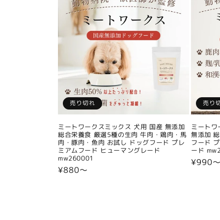
売り切れ
売り
ミートワークスミックス 犬用 国産 無添加
ミートワ
総合栄養食 厳選5種の生肉 牛肉・鶏肉・馬
無添加 
肉・豚肉・魚肉 お試し ドッグフード プレ
フード 
ミアムフード ヒューマングレード
ード mw2
mw260001
通
¥990
通
¥880〜
常
常
価
価
格
格