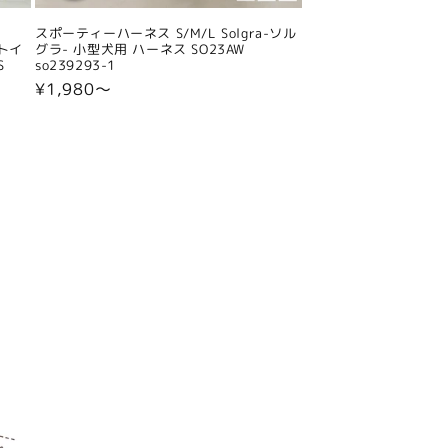
スポーティーハーネス S/M/L Solgra-ソル
 トイ
グラ- 小型犬用 ハーネス SO23AW
S
so239293-1
通
¥1,980〜
常
価
格