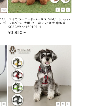
-ソル
バイカラーコードハーネス S/M/L Solgra-
ワ ポ
ソルグラ- 犬用 ハーネス 小型犬 中型犬
SO22AW so169197-1
通
¥3,850〜
常
価
格