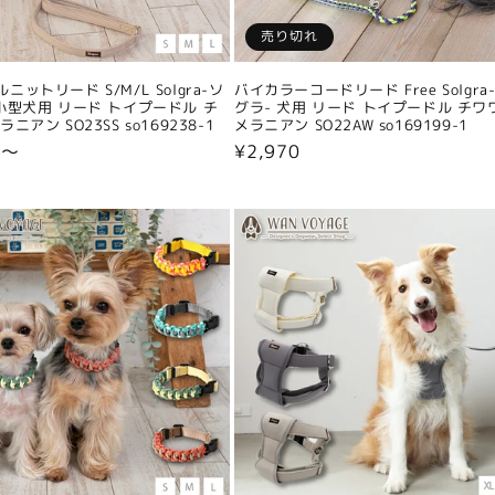
売り切れ
ニットリード S/M/L Solgra-ソ
バイカラーコードリード Free Solgra
小型犬用 リード トイプードル チ
グラ- 犬用 リード トイプードル チワ
ニアン SO23SS so169238-1
メラニアン SO22AW so169199-1
0〜
通
¥2,970
常
価
格