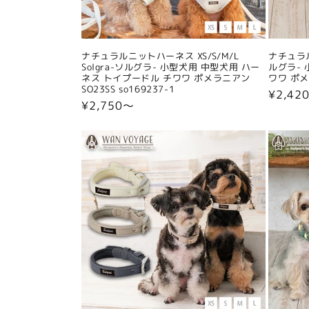
ナチュラルニットハーネス XS/S/M/L
ナチュラル
Solgra-ソルグラ- 小型犬用 中型犬用 ハー
ルグラ- 
ネス トイプードル チワワ ポメラニアン
ワワ ポメラ
SO23SS so169237-1
通
¥2,42
通
¥2,750〜
常
常
価
価
格
格