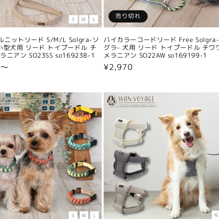
売り切れ
ニットリード S/M/L Solgra-ソ
バイカラーコードリード Free Solgra
小型犬用 リード トイプードル チ
グラ- 犬用 リード トイプードル チワ
ニアン SO23SS so169238-1
メラニアン SO22AW so169199-1
0〜
通
¥2,970
常
価
格