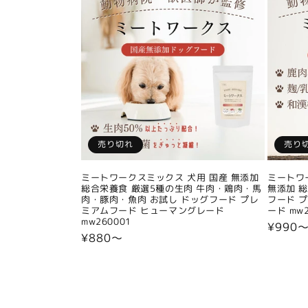
売り切れ
売り
ミートワークスミックス 犬用 国産 無添加
ミートワ
総合栄養食 厳選5種の生肉 牛肉・鶏肉・馬
無添加 
肉・豚肉・魚肉 お試し ドッグフード プレ
フード 
ミアムフード ヒューマングレード
ード mw2
mw260001
通
¥990
通
¥880〜
常
常
価
価
格
格