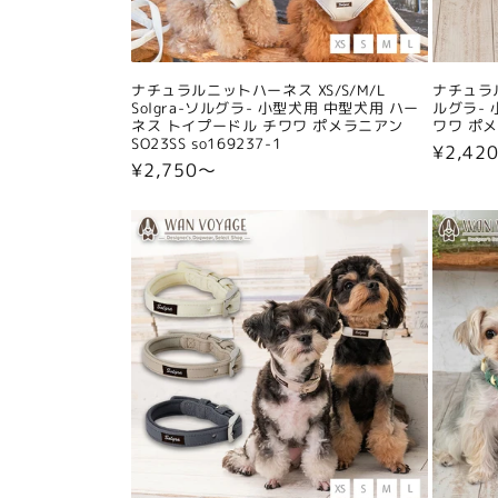
ナチュラルニットハーネス XS/S/M/L
ナチュラル
Solgra-ソルグラ- 小型犬用 中型犬用 ハー
ルグラ- 
ネス トイプードル チワワ ポメラニアン
ワワ ポメラ
SO23SS so169237-1
通
¥2,42
通
¥2,750〜
常
常
価
価
格
格