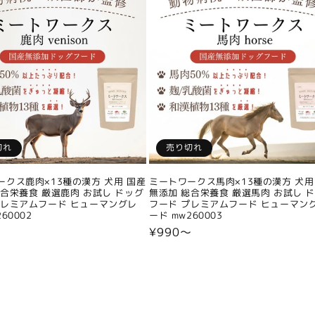
切れ
売り切れ
ークス鹿肉×13種の漢方 犬用 国産
ミートワークス馬肉×13種の漢方 犬用
総合栄養食 厳選鹿肉 お試し ドッグ
無添加 総合栄養食 厳選馬肉 お試し 
プレミアムフード ヒューマングレ
フード プレミアムフード ヒューマン
60002
ード mw260003
〜
通
¥990〜
常
価
格