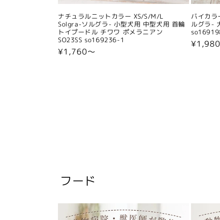
ナチュラルニットカラー XS/S/M/L
バイカラー
Solgra-ソルグラ- 小型犬用 中型犬用 首輪
ルグラ- 
トイプードル チワワ ポメラニアン
so16919
SO23SS so169236-1
通
¥1,98
通
¥1,760〜
常
常
価
価
格
格
フード