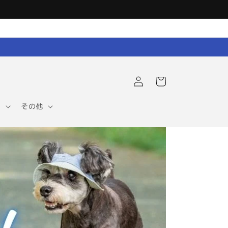
ロ
カ
グ
ー
イ
ト
ン
ア
その他