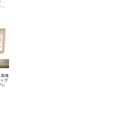
 国産
ドッグ
グレ