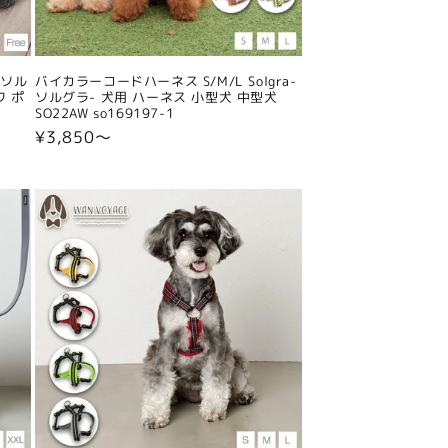
-ソル
バイカラーコードハーネス S/M/L Solgra-
ワ ポ
ソルグラ- 犬用 ハーネス 小型犬 中型犬
SO22AW so169197-1
通
¥3,850〜
常
価
格