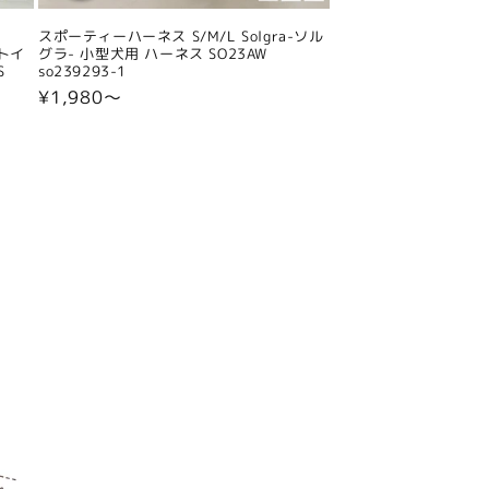
スポーティーハーネス S/M/L Solgra-ソル
 トイ
グラ- 小型犬用 ハーネス SO23AW
S
so239293-1
通
¥1,980〜
常
価
格