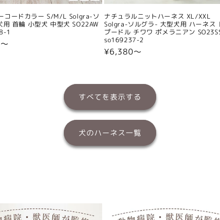
コードカラー S/M/L Solgra-ソ
ナチュラルニットハーネス XL/XXL
犬用 首輪 小型犬 中型犬 SO22AW
Solgra-ソルグラ- 大型犬用 ハーネス
8-1
プードル チワワ ポメラニアン SO23S
so169237-2
0〜
通
¥6,380〜
常
価
格
すべてを表示する
犬のハーネス一覧