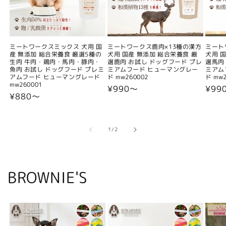
ミートワークスミックス 犬用 国
ミートワークス鹿肉×13種の漢方
ミート
産 無添加 総合栄養食 厳選5種の
犬用 国産 無添加 総合栄養食 厳
犬用 
生肉 牛肉・鶏肉・馬肉・豚肉・
選鹿肉 お試し ドッグフード プレ
選馬肉
魚肉 お試し ドッグフード プレミ
ミアムフード ヒューマングレー
ミアム
アムフード ヒューマングレード
ド mw260002
ド mw2
mw260001
通
¥990〜
通
¥99
通
¥880〜
常
常
常
価
価
価
格
格
格
の
1
/
2
BROWNIE'S