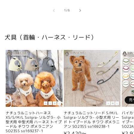
の
1
/
6
犬具（首輪・ハーネス・リード）
売
ナチュラルニットハーネス
ナチュラルニットリード S/M/L
バイカ
XS/S/M/L Solgra-ソルグラ- 小
Solgra-ソルグラ- 小型犬用 リー
Solg
型犬用 中型犬用 ハーネス トイプ
ド トイプードル チワワ ポメラニ
イプー
ードル チワワ ポメラニアン
アン SO23SS so169238-1
SO22A
SO23SS so169237-1
通
¥2,420〜
通
¥2,9