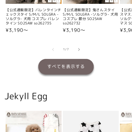
【公式通販限定】バレンタインチ
【公式通販限定】鬼さんスタイ
【公式
ェックスタイ S/M/L SOLGRA -
S/M/L SOLGRA -ソルグラ- 犬用
スマスス
ソルグラ- 犬用 コスプレ バレン
コスプレ 節分 SO25AW
ソルグ
タイン SO25AW so262735
so262732
マス SO
通
¥3,190〜
通
¥3,190〜
通
¥3,
常
常
常
価
価
価
格
格
格
の
1
/
7
すべてを表示する
Jekyll Egg