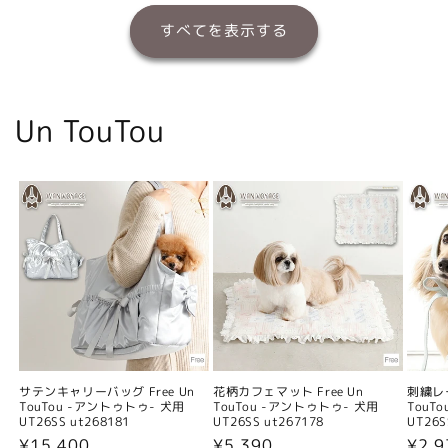
すべてを表示する
Un TouTou
サテンキャリーバッグ Free Un
花柄カフェマット Free Un
刺繍レー
TouTou -アントゥトゥ- 犬用
TouTou -アントゥトゥ- 犬用
TouT
UT26SS ut268181
UT26SS ut267178
UT26S
通
¥15,400
通
¥5,390
通
¥2,