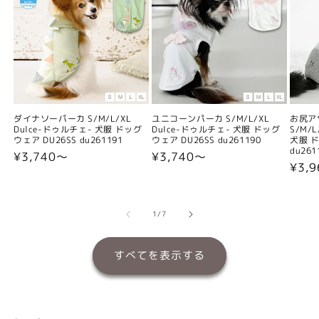
ダイナソーパーカ S/M/L/XL
ユニコーンパーカ S/M/L/XL
お尻ア
Dulce-ドゥルチェ- 犬服 ドッグ
Dulce-ドゥルチェ- 犬服 ドッグ
S/M/
ウェア DU26SS du261191
ウェア DU26SS du261190
犬服 ド
du261
通
¥3,740〜
通
¥3,740〜
通
¥3,
常
常
常
価
価
価
格
格
格
の
1
/
7
すべてを表示する