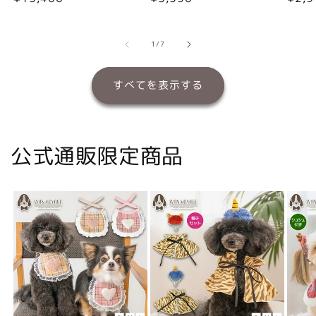
常
常
常
価
価
価
格
格
格
の
1
/
7
すべてを表示する
公式通販限定商品