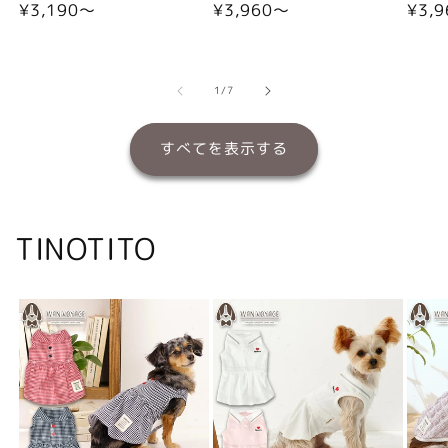
通
¥3,190〜
通
¥3,960〜
通
¥3,
常
常
常
価
価
価
格
格
格
の
1
/
7
すべてを表示する
TINOTITO