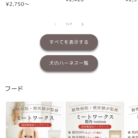
通
¥2,750〜
常
常
常
価
価
価
格
格
格
の
1
/
7
すべてを表示する
犬のハーネス一覧
フード