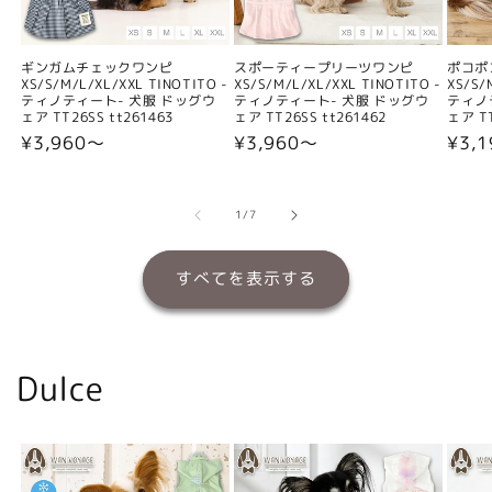
ギンガムチェックワンピ
スポーティープリーツワンピ
ポコポ
XS/S/M/L/XL/XXL TINOTITO -
XS/S/M/L/XL/XXL TINOTITO -
XS/S/
ティノティート- 犬服 ドッグウ
ティノティート- 犬服 ドッグウ
ティノ
ェア TT26SS tt261463
ェア TT26SS tt261462
ェア TT
通
¥3,960〜
通
¥3,960〜
通
¥3,
常
常
常
価
価
価
格
格
格
の
1
/
7
すべてを表示する
Dulce