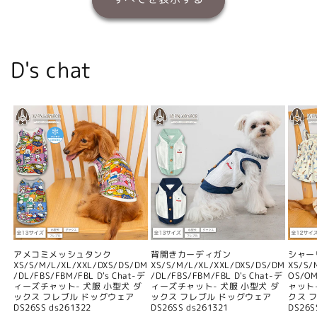
D's chat
アメコミメッシュタンク
背開きカーディガン
シャー
XS/S/M/L/XL/XXL/DXS/DS/DM
XS/S/M/L/XL/XXL/DXS/DS/DM
XS/S/
/DL/FBS/FBM/FBL D's Chat-デ
/DL/FBS/FBM/FBL D's Chat-デ
OS/O
ィーズチャット- 犬服 小型犬 ダ
ィーズチャット- 犬服 小型犬 ダ
ャット
ックス フレブル ドッグウェア
ックス フレブル ドッグウェア
クス 
DS26SS ds261322
DS26SS ds261321
DS26S