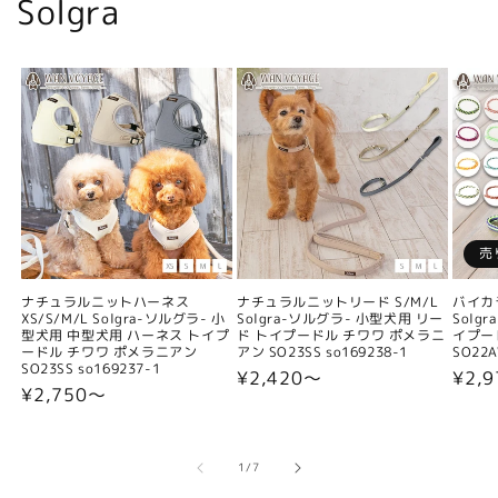
Solgra
売
ナチュラルニットハーネス
ナチュラルニットリード S/M/L
バイカ
XS/S/M/L Solgra-ソルグラ- 小
Solgra-ソルグラ- 小型犬用 リー
Solg
型犬用 中型犬用 ハーネス トイプ
ド トイプードル チワワ ポメラニ
イプー
ードル チワワ ポメラニアン
アン SO23SS so169238-1
SO22A
SO23SS so169237-1
通
¥2,420〜
通
¥2,9
通
¥2,750〜
常
常
常
価
価
価
格
格
格
の
1
/
7