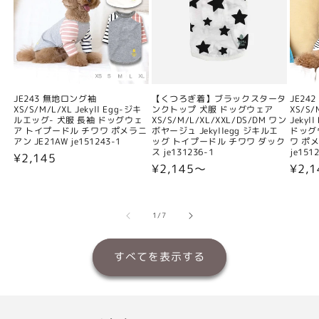
JE243 無地ロング袖
【くつろぎ着】ブラックスタータ
JE24
XS/S/M/L/XL Jekyll Egg-ジキ
ンクトップ 犬服 ドッグウェア
XS/S/
ルエッグ- 犬服 長袖 ドッグウェ
XS/S/M/L/XL/XXL/DS/DM ワン
Jeky
ア トイプードル チワワ ポメラニ
ボヤージュ Jekyllegg ジキルエ
ドッグ
アン JE21AW je151243-1
ッグ トイプードル チワワ ダック
ワ ポメ
ス je131236-1
je151
通
¥2,145
通
¥2,145〜
通
¥2,
常
常
常
価
価
価
格
格
格
の
1
/
7
すべてを表示する