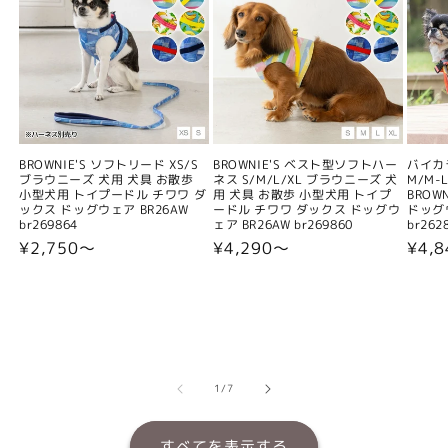
BROWNIE'S ソフトリード XS/S
BROWNIE'S ベスト型ソフトハー
バイカ
ブラウニーズ 犬用 犬具 お散歩
ネス S/M/L/XL ブラウニーズ 犬
M/M-L
小型犬用 トイプードル チワワ ダ
用 犬具 お散歩 小型犬用 トイプ
BROW
ックス ドッグウェア BR26AW
ードル チワワ ダックス ドッグウ
ドッグウ
br269864
ェア BR26AW br269860
br262
通
¥2,750〜
通
¥4,290〜
通
¥4,
常
常
常
価
価
価
格
格
格
の
1
/
7
すべてを表示する