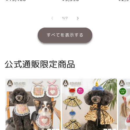
常
常
常
価
価
価
格
格
格
の
1
/
7
すべてを表示する
公式通販限定商品