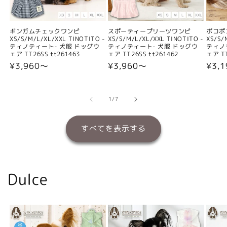
ギンガムチェックワンピ
スポーティープリーツワンピ
ポコポ
XS/S/M/L/XL/XXL TINOTITO -
XS/S/M/L/XL/XXL TINOTITO -
XS/S/
ティノティート- 犬服 ドッグウ
ティノティート- 犬服 ドッグウ
ティノ
ェア TT26SS tt261463
ェア TT26SS tt261462
ェア TT
通
¥3,960〜
通
¥3,960〜
通
¥3,
常
常
常
価
価
価
格
格
格
の
1
/
7
すべてを表示する
Dulce