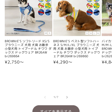
BROWNIE'S ソフトリード XS/S
BROWNIE'S ベスト型ソフトハー
バイカ
ブラウニーズ 犬用 犬具 お散歩
ネス S/M/L/XL ブラウニーズ 犬
M/M-L
小型犬用 トイプードル チワワ ダ
用 犬具 お散歩 小型犬用 トイプ
BROW
ックス ドッグウェア BR26AW
ードル チワワ ダックス ドッグウ
ドッグウ
br269864
ェア BR26AW br269860
br262
通
¥2,750〜
通
¥4,290〜
通
¥4,
常
常
常
価
価
価
格
格
格
の
1
/
7
すべてを表示する