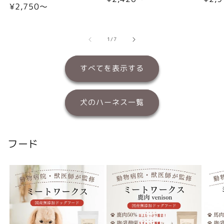
通
¥2,750〜
常
常
常
価
価
価
格
格
格
の
1
/
7
すべてを表示する
犬のハーネス一覧
フード