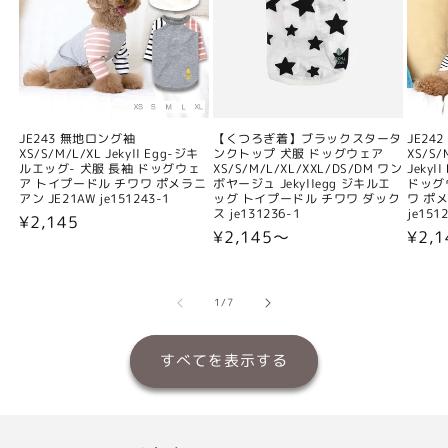
JE243 無地ロング袖
【くつろぎ着】ブラックスタータ
JE24
XS/S/M/L/XL Jekyll Egg-ジキ
ンクトップ 犬服 ドッグウェア
XS/S/
ルエッグ- 犬服 長袖 ドッグウェ
XS/S/M/L/XL/XXL/DS/DM ワン
Jeky
ア トイプードル チワワ ポメラニ
ボヤージュ Jekyllegg ジキルエ
ドッグ
アン JE21AW je151243-1
ッグ トイプードル チワワ ダック
ワ ポメ
ス je131236-1
je151
通
¥2,145
通
¥2,145〜
通
¥2,
常
常
常
価
価
価
格
格
格
の
1
/
7
すべてを表示する