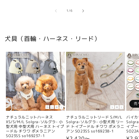
の
1
/
6
犬具（首輪・ハーネス・リード）
売
ナチュラルニットハーネス
ナチュラルニットリード S/M/L
バイカ
XS/S/M/L Solgra-ソルグラ- 小
Solgra-ソルグラ- 小型犬用 リー
Solg
型犬用 中型犬用 ハーネス トイプ
ド トイプードル チワワ ポメラニ
イプー
ードル チワワ ポメラニアン
アン SO23SS so169238-1
SO22A
SO23SS so169237-1
通
¥2,420〜
通
¥2,9