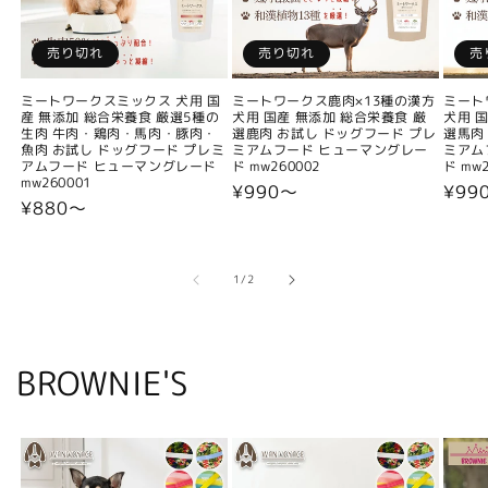
売り切れ
売り切れ
売
ミートワークスミックス 犬用 国
ミートワークス鹿肉×13種の漢方
ミート
産 無添加 総合栄養食 厳選5種の
犬用 国産 無添加 総合栄養食 厳
犬用 
生肉 牛肉・鶏肉・馬肉・豚肉・
選鹿肉 お試し ドッグフード プレ
選馬肉
魚肉 お試し ドッグフード プレミ
ミアムフード ヒューマングレー
ミアム
アムフード ヒューマングレード
ド mw260002
ド mw2
mw260001
通
¥990〜
通
¥99
通
¥880〜
常
常
常
価
価
価
格
格
格
の
1
/
2
BROWNIE'S