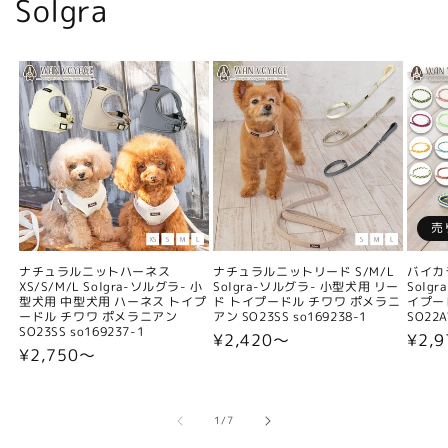
Solgra
売
ナチュラルニットハーネス
ナチュラルニットリード S/M/L
バイカ
XS/S/M/L Solgra-ソルグラ- 小
Solgra-ソルグラ- 小型犬用 リー
Solg
型犬用 中型犬用 ハーネス トイプ
ド トイプードル チワワ ポメラニ
イプー
ードル チワワ ポメラニアン
アン SO23SS so169238-1
SO22A
SO23SS so169237-1
通
¥2,420〜
通
¥2,9
通
¥2,750〜
常
常
常
価
価
価
格
格
格
の
1
/
7