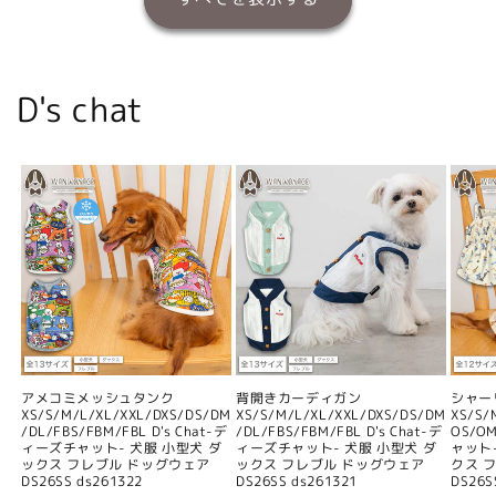
D's chat
アメコミメッシュタンク
背開きカーディガン
シャー
XS/S/M/L/XL/XXL/DXS/DS/DM
XS/S/M/L/XL/XXL/DXS/DS/DM
XS/S/
/DL/FBS/FBM/FBL D's Chat-デ
/DL/FBS/FBM/FBL D's Chat-デ
OS/O
ィーズチャット- 犬服 小型犬 ダ
ィーズチャット- 犬服 小型犬 ダ
ャット
ックス フレブル ドッグウェア
ックス フレブル ドッグウェア
クス 
DS26SS ds261322
DS26SS ds261321
DS26S