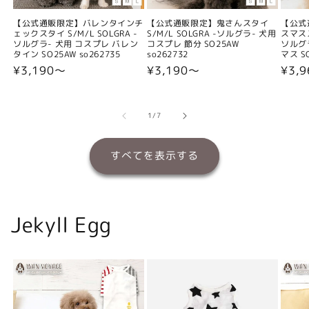
【公式通販限定】バレンタインチ
【公式通販限定】鬼さんスタイ
【公式
ェックスタイ S/M/L SOLGRA -
S/M/L SOLGRA -ソルグラ- 犬用
スマスス
ソルグラ- 犬用 コスプレ バレン
コスプレ 節分 SO25AW
ソルグ
タイン SO25AW so262735
so262732
マス SO
通
¥3,190〜
通
¥3,190〜
通
¥3,
常
常
常
価
価
価
格
格
格
の
1
/
7
すべてを表示する
Jekyll Egg