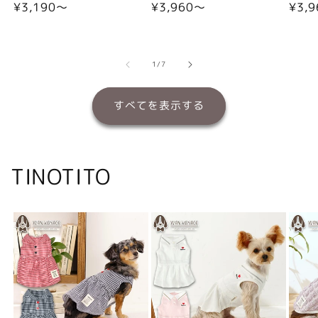
通
¥3,190〜
通
¥3,960〜
通
¥3,
常
常
常
価
価
価
格
格
格
の
1
/
7
すべてを表示する
TINOTITO