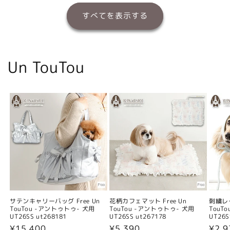
すべてを表示する
Un TouTou
サテンキャリーバッグ Free Un
花柄カフェマット Free Un
刺繍レー
TouTou -アントゥトゥ- 犬用
TouTou -アントゥトゥ- 犬用
TouT
UT26SS ut268181
UT26SS ut267178
UT26S
通
¥15,400
通
¥5,390
通
¥2,