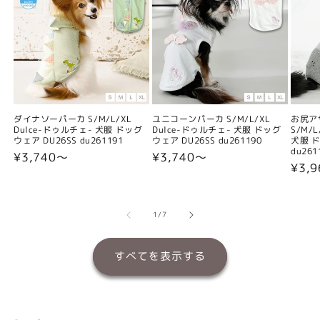
ダイナソーパーカ S/M/L/XL
ユニコーンパーカ S/M/L/XL
お尻ア
Dulce-ドゥルチェ- 犬服 ドッグ
Dulce-ドゥルチェ- 犬服 ドッグ
S/M/
ウェア DU26SS du261191
ウェア DU26SS du261190
犬服 ド
du261
通
¥3,740〜
通
¥3,740〜
通
¥3,
常
常
常
価
価
価
格
格
格
の
1
/
7
すべてを表示する