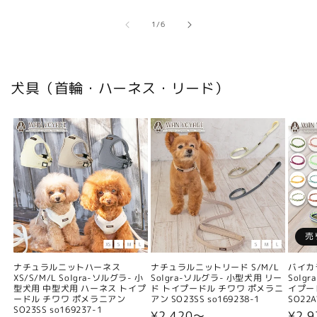
の
1
/
6
犬具（首輪・ハーネス・リード）
売
ナチュラルニットハーネス
ナチュラルニットリード S/M/L
バイカ
XS/S/M/L Solgra-ソルグラ- 小
Solgra-ソルグラ- 小型犬用 リー
Solg
型犬用 中型犬用 ハーネス トイプ
ド トイプードル チワワ ポメラニ
イプー
ードル チワワ ポメラニアン
アン SO23SS so169238-1
SO22A
SO23SS so169237-1
通
¥2,420〜
通
¥2,9