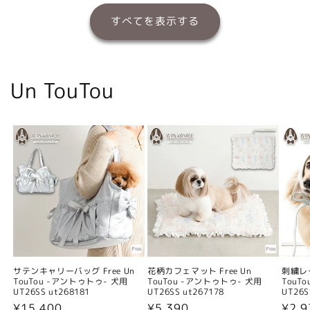
すべてを表示する
Un TouTou
サテンキャリーバッグ Free Un
花柄カフェマット Free Un
刺繍レー
TouTou -アントゥトゥ- 犬用
TouTou -アントゥトゥ- 犬用
TouT
UT26SS ut268181
UT26SS ut267178
UT26S
通
¥15,400
通
¥5,390
通
¥2,