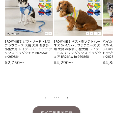
BROWNIE'S ソフトリード XS/S
BROWNIE'S ベスト型ソフトハー
バイカ
ブラウニーズ 犬用 犬具 お散歩
ネス S/M/L/XL ブラウニーズ 犬
M/M-L
小型犬用 トイプードル チワワ ダ
用 犬具 お散歩 小型犬用 トイプ
BROW
ックス ドッグウェア BR26AW
ードル チワワ ダックス ドッグウ
ドッグウ
br269864
ェア BR26AW br269860
br262
通
¥2,750〜
通
¥4,290〜
通
¥4,
常
常
常
価
価
価
格
格
格
の
1
/
7
すべてを表示する