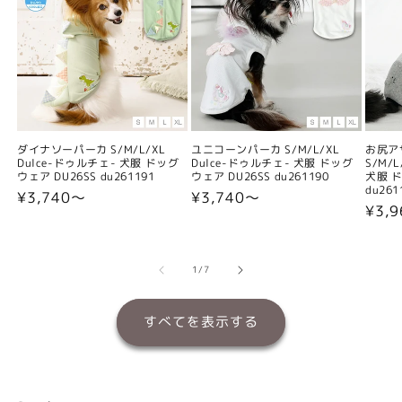
ダイナソーパーカ S/M/L/XL
ユニコーンパーカ S/M/L/XL
お尻ア
Dulce-ドゥルチェ- 犬服 ドッグ
Dulce-ドゥルチェ- 犬服 ドッグ
S/M/
ウェア DU26SS du261191
ウェア DU26SS du261190
犬服 ド
du261
通
¥3,740〜
通
¥3,740〜
通
¥3,
常
常
常
価
価
価
格
格
格
の
1
/
7
すべてを表示する