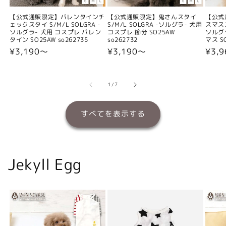
【公式通販限定】バレンタインチ
【公式通販限定】鬼さんスタイ
【公式
ェックスタイ S/M/L SOLGRA -
S/M/L SOLGRA -ソルグラ- 犬用
スマスス
ソルグラ- 犬用 コスプレ バレン
コスプレ 節分 SO25AW
ソルグ
タイン SO25AW so262735
so262732
マス SO
通
¥3,190〜
通
¥3,190〜
通
¥3,
常
常
常
価
価
価
格
格
格
の
1
/
7
すべてを表示する
Jekyll Egg