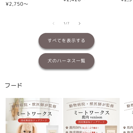
通
¥2,750〜
常
常
常
価
価
価
格
格
格
の
1
/
7
すべてを表示する
犬のハーネス一覧
フード