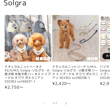
Solgra
売
ナチュラルニットハーネス
ナチュラルニットリード S/M/L
バイカ
XS/S/M/L Solgra-ソルグラ- 小
Solgra-ソルグラ- 小型犬用 リー
Solg
型犬用 中型犬用 ハーネス トイプ
ド トイプードル チワワ ポメラニ
イプー
ードル チワワ ポメラニアン
アン SO23SS so169238-1
SO22A
SO23SS so169237-1
通
¥2,420〜
通
¥2,9
通
¥2,750〜
常
常
常
価
価
価
格
格
格
の
1
/
7