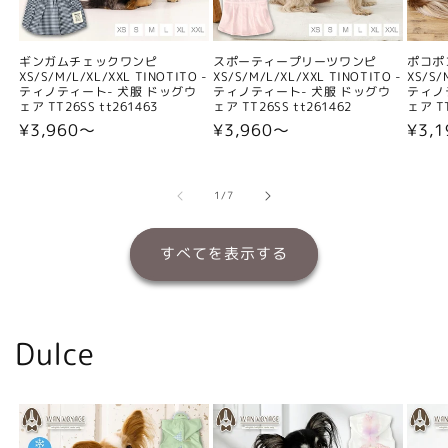
ギンガムチェックワンピ
スポーティープリーツワンピ
ポコポ
XS/S/M/L/XL/XXL TINOTITO -
XS/S/M/L/XL/XXL TINOTITO -
XS/S/
ティノティート- 犬服 ドッグウ
ティノティート- 犬服 ドッグウ
ティノ
ェア TT26SS tt261463
ェア TT26SS tt261462
ェア TT
通
¥3,960〜
通
¥3,960〜
通
¥3,
常
常
常
価
価
価
格
格
格
の
1
/
7
すべてを表示する
Dulce