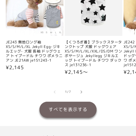
JE243 無地ロング袖
【くつろぎ着】ブラックスタータ
JE24
XS/S/M/L/XL Jekyll Egg-ジキ
ンクトップ 犬服 ドッグウェア
XS/S/
ルエッグ- 犬服 長袖 ドッグウェ
XS/S/M/L/XL/XXL/DS/DM ワン
Jeky
ア トイプードル チワワ ポメラニ
ボヤージュ Jekyllegg ジキルエ
ドッグ
アン JE21AW je151243-1
ッグ トイプードル チワワ ダック
ワ ポメ
ス je131236-1
je151
通
¥2,145
通
¥2,145〜
通
¥2,
常
常
常
価
価
価
格
格
格
の
1
/
7
すべてを表示する