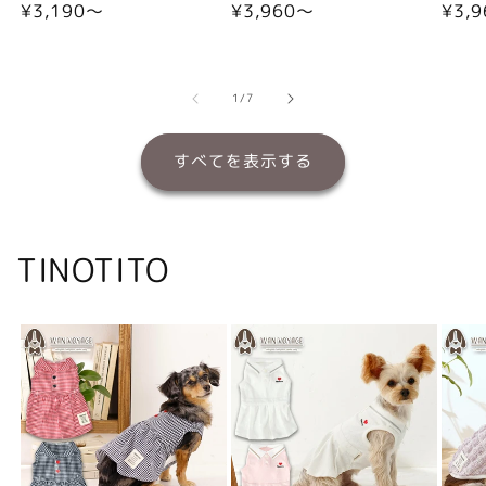
通
¥3,190〜
通
¥3,960〜
通
¥3,
常
常
常
価
価
価
格
格
格
の
1
/
7
すべてを表示する
TINOTITO