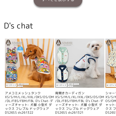
D's chat
アメコミメッシュタンク
背開きカーディガン
シャー
XS/S/M/L/XL/XXL/DXS/DS/DM
XS/S/M/L/XL/XXL/DXS/DS/DM
XS/S/
/DL/FBS/FBM/FBL D's Chat-デ
/DL/FBS/FBM/FBL D's Chat-デ
OS/O
ィーズチャット- 犬服 小型犬 ダ
ィーズチャット- 犬服 小型犬 ダ
ャット
ックス フレブル ドッグウェア
ックス フレブル ドッグウェア
クス 
DS26SS ds261322
DS26SS ds261321
DS26S