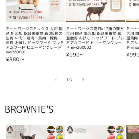
ミートワークスミックス 犬用 国
ミートワークス鹿肉×13種の漢方
ミート
産 無添加 総合栄養食 厳選5種の
犬用 国産 無添加 総合栄養食 厳
犬用 
生肉 牛肉・鶏肉・馬肉・豚肉・
選鹿肉 お試し ドッグフード プレ
選馬肉
魚肉 お試し ドッグフード プレミ
ミアムフード ヒューマングレー
ミアム
アムフード ヒューマングレード
ド mw260002
ド mw2
mw260001
通
¥990〜
通
¥99
通
¥880〜
常
常
常
価
価
価
格
格
格
の
1
/
2
BROWNIE'S