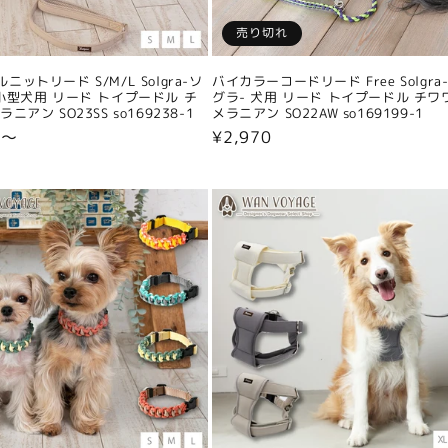
売り切れ
ニットリード S/M/L Solgra-ソ
バイカラーコードリード Free Solgra
小型犬用 リード トイプードル チ
グラ- 犬用 リード トイプードル チワ
ニアン SO23SS so169238-1
メラニアン SO22AW so169199-1
0〜
通
¥2,970
常
価
格