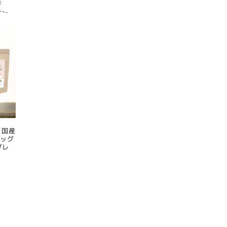
 国産
ドッグ
グレ