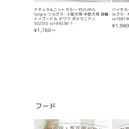
ナチュラルニットカラー XS/S/M/L
バイカラー
Solgra-ソルグラ- 小型犬用 中型犬用 首輪
ルグラ- 
トイプードル チワワ ポメラニアン
so16919
SO23SS so169236-1
通
¥1,98
通
¥1,760〜
常
常
価
価
格
格
フード