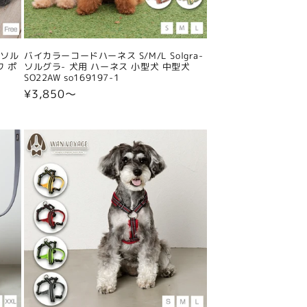
-ソル
バイカラーコードハーネス S/M/L Solgra-
ワ ポ
ソルグラ- 犬用 ハーネス 小型犬 中型犬
SO22AW so169197-1
通
¥3,850〜
常
価
格