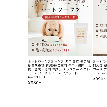
ミートワークスミックス 犬用 国産 無添加
ミートワ
総合栄養食 厳選5種の生肉 牛肉・鶏肉・馬
無添加 
肉・豚肉・魚肉 お試し ドッグフード プレ
フード 
ミアムフード ヒューマングレード
ード mw2
mw260001
通
¥990
通
¥880〜
常
常
価
価
格
格