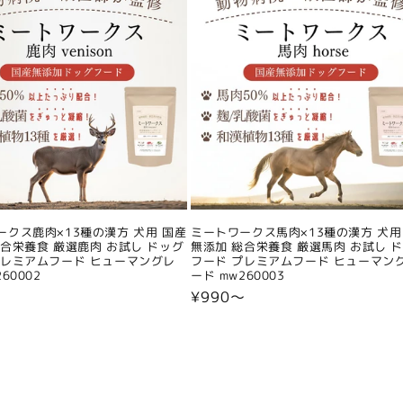
ークス鹿肉×13種の漢方 犬用 国産
ミートワークス馬肉×13種の漢方 犬用
総合栄養食 厳選鹿肉 お試し ドッグ
無添加 総合栄養食 厳選馬肉 お試し 
プレミアムフード ヒューマングレ
フード プレミアムフード ヒューマン
60002
ード mw260003
〜
通
¥990〜
常
価
格