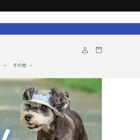
ロ
カ
グ
ー
イ
ト
ン
ア
その他