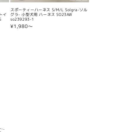
スポーティーハーネス S/M/L Solgra-ソル
 トイ
グラ- 小型犬用 ハーネス SO23AW
S
so239293-1
通
¥1,980〜
常
価
格