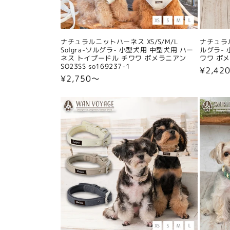
ナチュラルニットハーネス XS/S/M/L
ナチュラル
Solgra-ソルグラ- 小型犬用 中型犬用 ハー
ルグラ- 
ネス トイプードル チワワ ポメラニアン
ワワ ポメラ
SO23SS so169237-1
通
¥2,42
通
¥2,750〜
常
常
価
価
格
格