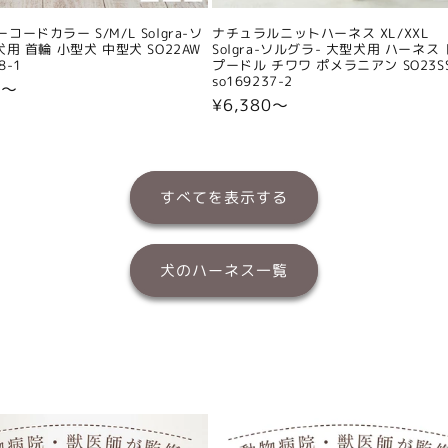
コードカラー S/M/L Solgra-ソ
ナチュラルニットハーネス XL/XXL
犬用 首輪 小型犬 中型犬 SO22AW
Solgra-ソルグラ- 大型犬用 ハーネス
8-1
プードル チワワ ポメラニアン SO23S
so169237-2
0〜
通
¥6,380〜
常
価
格
すべてを表示する
犬のハーネス一覧