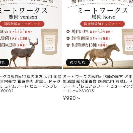
切れ
売り切れ
ークス鹿肉×13種の漢方 犬用 国産
ミートワークス馬肉×13種の漢方 犬用
総合栄養食 厳選鹿肉 お試し ドッグ
無添加 総合栄養食 厳選馬肉 お試し 
プレミアムフード ヒューマングレ
フード プレミアムフード ヒューマン
60002
ード mw260003
〜
通
¥990〜
常
価
格