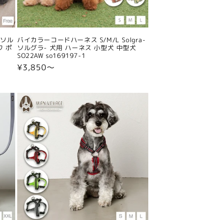
-ソル
バイカラーコードハーネス S/M/L Solgra-
ワ ポ
ソルグラ- 犬用 ハーネス 小型犬 中型犬
SO22AW so169197-1
通
¥3,850〜
常
価
格