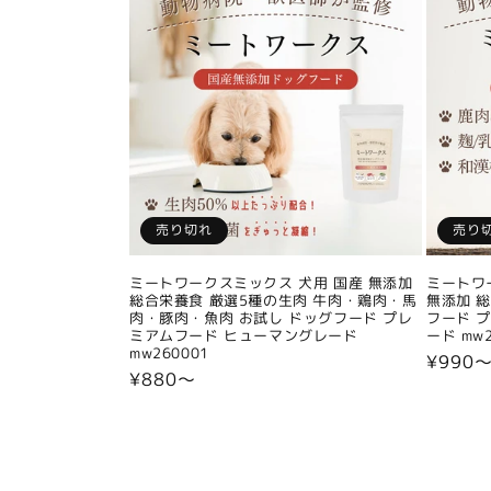
売り切れ
売り
ミートワークスミックス 犬用 国産 無添加
ミートワ
総合栄養食 厳選5種の生肉 牛肉・鶏肉・馬
無添加 
肉・豚肉・魚肉 お試し ドッグフード プレ
フード 
ミアムフード ヒューマングレード
ード mw2
mw260001
通
¥990
通
¥880〜
常
常
価
価
格
格