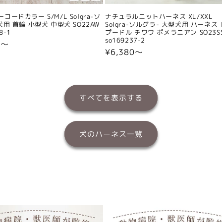
コードカラー S/M/L Solgra-ソ
ナチュラルニットハーネス XL/XXL
犬用 首輪 小型犬 中型犬 SO22AW
Solgra-ソルグラ- 大型犬用 ハーネス
8-1
プードル チワワ ポメラニアン SO23S
so169237-2
0〜
通
¥6,380〜
常
価
格
すべてを表示する
犬のハーネス一覧