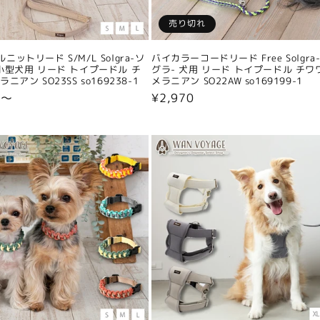
売り切れ
ニットリード S/M/L Solgra-ソ
バイカラーコードリード Free Solgra
小型犬用 リード トイプードル チ
グラ- 犬用 リード トイプードル チワ
ニアン SO23SS so169238-1
メラニアン SO22AW so169199-1
0〜
通
¥2,970
常
価
格