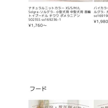
ナチュラルニットカラー XS/S/M/L
バイカラー
Solgra-ソルグラ- 小型犬用 中型犬用 首輪
ルグラ- 
トイプードル チワワ ポメラニアン
so16919
SO23SS so169236-1
通
¥1,98
通
¥1,760〜
常
常
価
価
格
格
フード