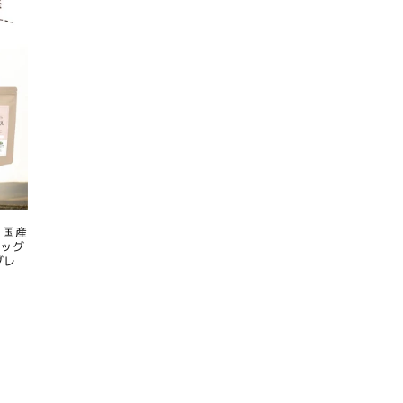
 国産
ドッグ
グレ