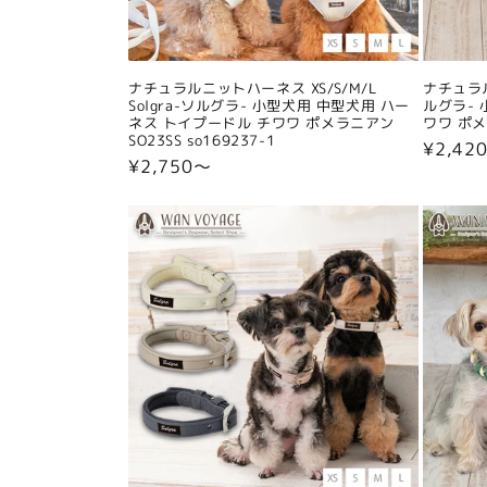
ナチュラルニットハーネス XS/S/M/L
ナチュラル
Solgra-ソルグラ- 小型犬用 中型犬用 ハー
ルグラ- 
ネス トイプードル チワワ ポメラニアン
ワワ ポメラ
SO23SS so169237-1
通
¥2,42
通
¥2,750〜
常
常
価
価
格
格