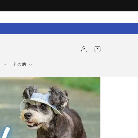
ロ
カ
グ
ー
イ
ト
ン
ア
その他