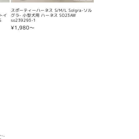
スポーティーハーネス S/M/L Solgra-ソル
 トイ
グラ- 小型犬用 ハーネス SO23AW
S
so239293-1
通
¥1,980〜
常
価
格