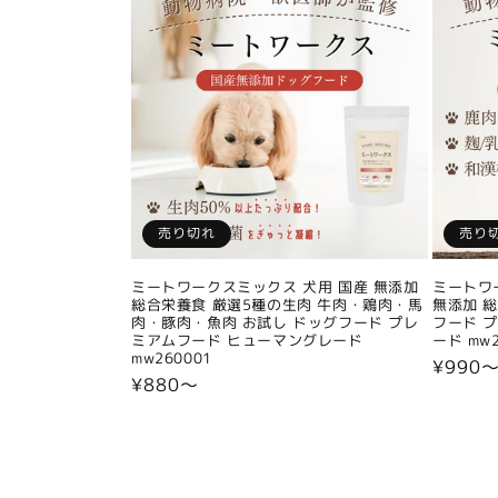
売り切れ
売り
ミートワークスミックス 犬用 国産 無添加
ミートワ
総合栄養食 厳選5種の生肉 牛肉・鶏肉・馬
無添加 
肉・豚肉・魚肉 お試し ドッグフード プレ
フード 
ミアムフード ヒューマングレード
ード mw2
mw260001
通
¥990
通
¥880〜
常
常
価
価
格
格