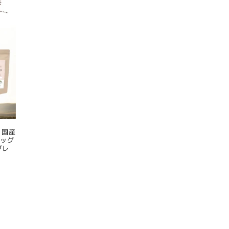
 国産
ドッグ
グレ