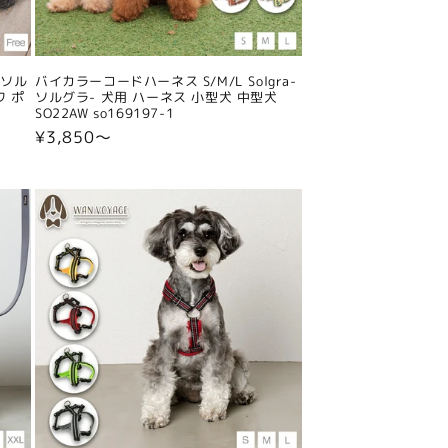
-ソル
バイカラーコードハーネス S/M/L Solgra-
ワ ポ
ソルグラ- 犬用 ハーネス 小型犬 中型犬
SO22AW so169197-1
通
¥3,850〜
常
価
格