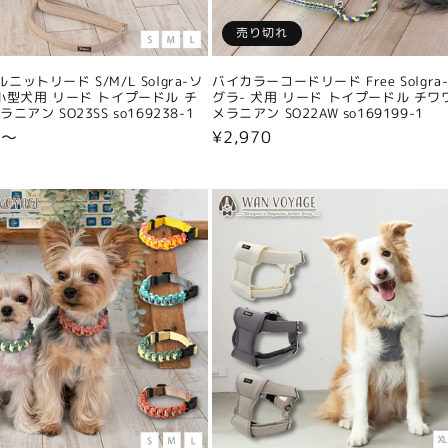
売り切れ
ニットリード S/M/L Solgra-ソ
バイカラーコードリード Free Solgra
小型犬用 リード トイプードル チ
グラ- 犬用 リード トイプードル チワ
ニアン SO23SS so169238-1
メラニアン SO22AW so169199-1
0〜
通
¥2,970
常
価
格