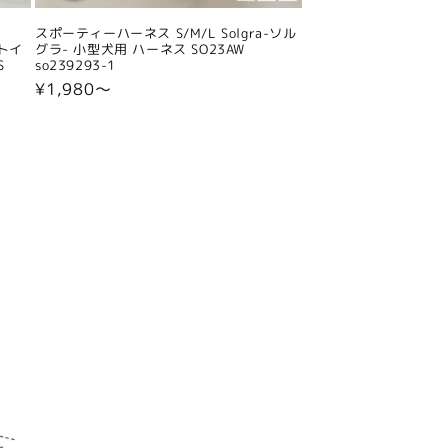
スポーティーハーネス S/M/L Solgra-ソル
 トイ
グラ- 小型犬用 ハーネス SO23AW
S
so239293-1
通
¥1,980〜
常
価
格