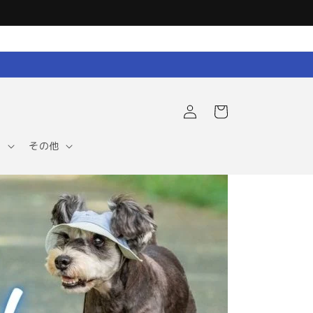
ロ
カ
グ
ー
イ
ト
ン
ア
その他