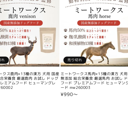
切れ
売り切れ
ークス鹿肉×13種の漢方 犬用 国産
ミートワークス馬肉×13種の漢方 犬用
総合栄養食 厳選鹿肉 お試し ドッグ
無添加 総合栄養食 厳選馬肉 お試し 
プレミアムフード ヒューマングレ
フード プレミアムフード ヒューマン
60002
ード mw260003
〜
通
¥990〜
常
価
格