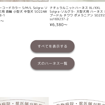
コードカラー S/M/L Solgra-ソ
ナチュラルニットハーネス XL/XXL
犬用 首輪 小型犬 中型犬 SO22AW
Solgra-ソルグラ- 大型犬用 ハーネス
8-1
プードル チワワ ポメラニアン SO23S
so169237-2
0〜
通
¥6,380〜
常
価
格
すべてを表示する
犬のハーネス一覧