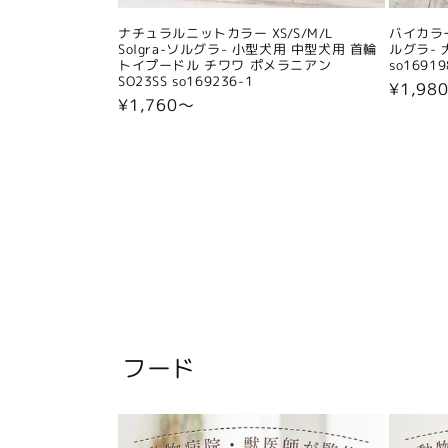
ナチュラルニットカラー XS/S/M/L
バイカラー
Solgra-ソルグラ- 小型犬用 中型犬用 首輪
ルグラ- 
トイプードル チワワ ポメラニアン
so16919
SO23SS so169236-1
通
¥1,98
通
¥1,760〜
常
常
価
価
格
格
フード