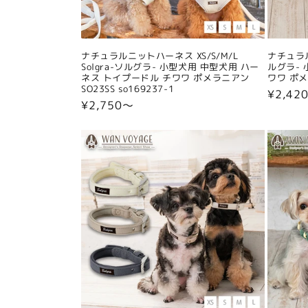
ナチュラルニットハーネス XS/S/M/L
ナチュラル
Solgra-ソルグラ- 小型犬用 中型犬用 ハー
ルグラ- 
ネス トイプードル チワワ ポメラニアン
ワワ ポメラ
SO23SS so169237-1
通
¥2,42
通
¥2,750〜
常
常
価
価
格
格