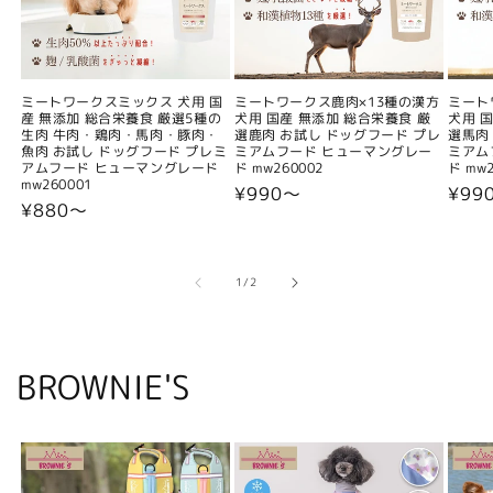
ミートワークスミックス 犬用 国
ミートワークス鹿肉×13種の漢方
ミート
産 無添加 総合栄養食 厳選5種の
犬用 国産 無添加 総合栄養食 厳
犬用 
生肉 牛肉・鶏肉・馬肉・豚肉・
選鹿肉 お試し ドッグフード プレ
選馬肉
魚肉 お試し ドッグフード プレミ
ミアムフード ヒューマングレー
ミアム
アムフード ヒューマングレード
ド mw260002
ド mw2
mw260001
通
¥990〜
通
¥99
通
¥880〜
常
常
常
価
価
価
格
格
格
の
1
/
2
BROWNIE'S