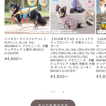
バイカラーライフジャケット S-
【2026年モデル】メッシュアク
【20
M/M-L/L-XL/XL-XXL
ティブロンパース 犬用ラッシュ
ブロン
BROWNIE'S-ブラウニーズ- 犬服
ガード
ド
ドッグウェア 小型犬 BR26SS
XS/S/M/L/XL/XXL/DXS/DS/DM
XS/S/
br262839
/FBS/FBM/FBL/4L/4DL/5L/5D
/FBS/
L/6L/6DL/OS/OM/OL/OXL
L/6L/
通
¥4,840〜
BROWNIE'S-ブラウニーズ- 犬服
BROW
常
ドッグウェア 小型犬 中型犬 大型
ドッグ
犬 ダックス フレブル コーギー
犬 ダ
価
BR26SS br261831
BR26S
格
通
¥3,850〜
通
¥3,
常
常
価
価
格
格
の
1
/
7
すべてを表示する