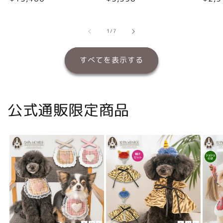
常
常
常
価
価
価
格
格
格
の
1
/
7
すべてを表示する
公式通販限定商品