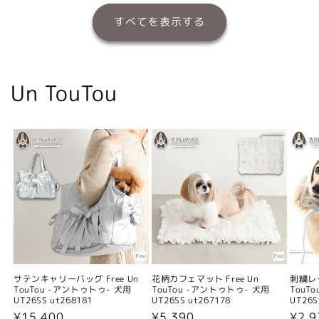
すべてを表示する
Un TouTou
サテンキャリーバッグ Free Un
花柄カフェマット Free Un
刺繍レー
TouTou -アントゥトゥ- 犬用
TouTou -アントゥトゥ- 犬用
TouT
UT26SS ut268181
UT26SS ut267178
UT26S
通
¥15,400
通
¥5,390
通
¥2,