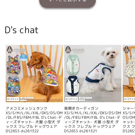
D's chat
アメコミメッシュタンク
背開きカーディガン
シャー
XS/S/M/L/XL/XXL/DXS/DS/DM
XS/S/M/L/XL/XXL/DXS/DS/DM
XS/S/
/DL/FBS/FBM/FBL D's Chat-デ
/DL/FBS/FBM/FBL D's Chat-デ
OS/O
ィーズチャット- 犬服 小型犬 ダ
ィーズチャット- 犬服 小型犬 ダ
ャット
ックス フレブル ドッグウェア
ックス フレブル ドッグウェア
クス 
DS26SS ds261322
DS26SS ds261321
DS26S