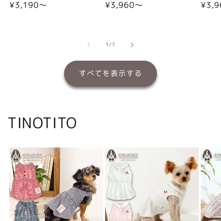
通
¥3,190〜
通
¥3,960〜
通
¥3,
常
常
常
価
価
価
格
格
格
の
1
/
7
すべてを表示する
TINOTITO