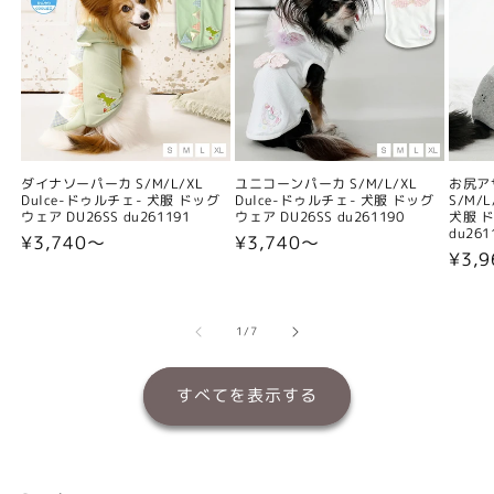
ダイナソーパーカ S/M/L/XL
ユニコーンパーカ S/M/L/XL
お尻ア
Dulce-ドゥルチェ- 犬服 ドッグ
Dulce-ドゥルチェ- 犬服 ドッグ
S/M/
ウェア DU26SS du261191
ウェア DU26SS du261190
犬服 ド
du261
通
¥3,740〜
通
¥3,740〜
通
¥3,
常
常
常
価
価
価
格
格
格
の
1
/
7
すべてを表示する