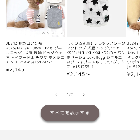
JE243 無地ロング袖
【くつろぎ着】ブラックスタータ
JE24
XS/S/M/L/XL Jekyll Egg-ジキ
ンクトップ 犬服 ドッグウェア
XS/S/
ルエッグ- 犬服 長袖 ドッグウェ
XS/S/M/L/XL/XXL/DS/DM ワン
Jeky
ア トイプードル チワワ ポメラニ
ボヤージュ Jekyllegg ジキルエ
ドッグ
アン JE21AW je151243-1
ッグ トイプードル チワワ ダック
ワ ポメ
ス je131236-1
je151
通
¥2,145
通
¥2,145〜
通
¥2,
常
常
常
価
価
価
格
格
格
の
1
/
7
すべてを表示する