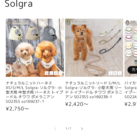
Solgra
売
ナチュラルニットハーネス
ナチュラルニットリード S/M/L
バイカ
XS/S/M/L Solgra-ソルグラ- 小
Solgra-ソルグラ- 小型犬用 リー
Solg
型犬用 中型犬用 ハーネス トイプ
ド トイプードル チワワ ポメラニ
イプー
ードル チワワ ポメラニアン
アン SO23SS so169238-1
SO22A
SO23SS so169237-1
通
¥2,420〜
通
¥2,9
通
¥2,750〜
常
常
常
価
価
価
格
格
格
の
1
/
7