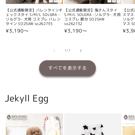
【公式通販限定】バレンタインチ
【公式通販限定】鬼さんスタイ
【公式
ェックスタイ S/M/L SOLGRA -
S/M/L SOLGRA -ソルグラ- 犬用
スマスス
ソルグラ- 犬用 コスプレ バレン
コスプレ 節分 SO25AW
ソルグ
タイン SO25AW so262735
so262732
マス SO
通
¥3,190〜
通
¥3,190〜
通
¥3,
常
常
常
価
価
価
格
格
格
の
1
/
7
すべてを表示する
Jekyll Egg