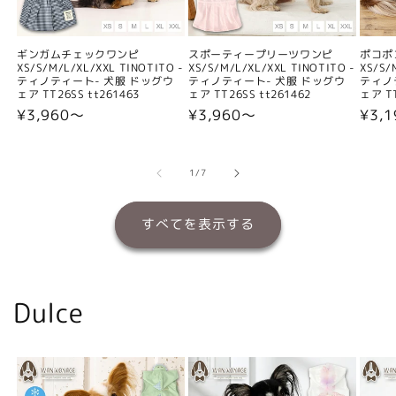
ギンガムチェックワンピ
スポーティープリーツワンピ
ポコポ
XS/S/M/L/XL/XXL TINOTITO -
XS/S/M/L/XL/XXL TINOTITO -
XS/S/
ティノティート- 犬服 ドッグウ
ティノティート- 犬服 ドッグウ
ティノ
ェア TT26SS tt261463
ェア TT26SS tt261462
ェア TT
通
¥3,960〜
通
¥3,960〜
通
¥3,
常
常
常
価
価
価
格
格
格
の
1
/
7
すべてを表示する
Dulce