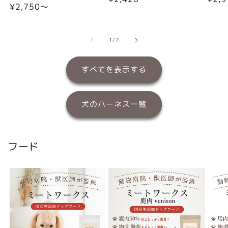
通
¥2,750〜
常
常
常
価
価
価
格
格
格
の
1
/
7
すべてを表示する
犬のハーネス一覧
フード