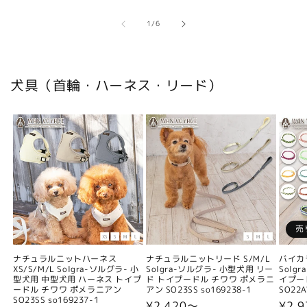
の
1
/
6
犬具（首輪・ハーネス・リード）
売
ナチュラルニットハーネス
ナチュラルニットリード S/M/L
バイカ
XS/S/M/L Solgra-ソルグラ- 小
Solgra-ソルグラ- 小型犬用 リー
Solg
型犬用 中型犬用 ハーネス トイプ
ド トイプードル チワワ ポメラニ
イプー
ードル チワワ ポメラニアン
アン SO23SS so169238-1
SO22A
SO23SS so169237-1
通
¥2,420〜
通
¥2,9