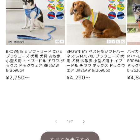
BROWNIE'S ソフトリード XS/S
BROWNIE'S ベスト型ソフトハー
バイカ
ブラウニーズ 犬用 犬具 お散歩
ネス S/M/L/XL ブラウニーズ 犬
M/M-L
小型犬用 トイプードル チワワ ダ
用 犬具 お散歩 小型犬用 トイプ
BROW
ックス ドッグウェア BR26AW
ードル チワワ ダックス ドッグウ
ドッグウ
br269864
ェア BR26AW br269860
br262
通
¥2,750〜
通
¥4,290〜
通
¥4,
常
常
常
価
価
価
格
格
格
の
1
/
7
すべてを表示する