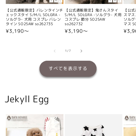
【公式通販限定】バレンタインチ
【公式通販限定】鬼さんスタイ
【公式
ェックスタイ S/M/L SOLGRA -
S/M/L SOLGRA -ソルグラ- 犬用
スマスス
ソルグラ- 犬用 コスプレ バレン
コスプレ 節分 SO25AW
ソルグ
タイン SO25AW so262735
so262732
マス SO
通
¥3,190〜
通
¥3,190〜
通
¥3,
常
常
常
価
価
価
格
格
格
の
1
/
7
すべてを表示する
Jekyll Egg