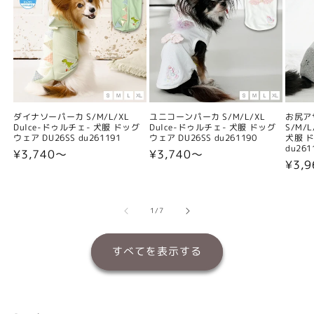
ダイナソーパーカ S/M/L/XL
ユニコーンパーカ S/M/L/XL
お尻ア
Dulce-ドゥルチェ- 犬服 ドッグ
Dulce-ドゥルチェ- 犬服 ドッグ
S/M/
ウェア DU26SS du261191
ウェア DU26SS du261190
犬服 ド
du261
通
¥3,740〜
通
¥3,740〜
通
¥3,
常
常
常
価
価
価
格
格
格
の
1
/
7
すべてを表示する