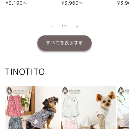
通
¥3,190〜
通
¥3,960〜
通
¥3,
常
常
常
価
価
価
格
格
格
の
1
/
7
すべてを表示する
TINOTITO