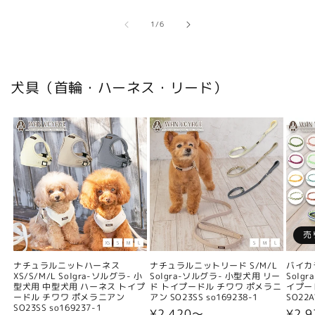
の
1
/
6
犬具（首輪・ハーネス・リード）
売
ナチュラルニットハーネス
ナチュラルニットリード S/M/L
バイカ
XS/S/M/L Solgra-ソルグラ- 小
Solgra-ソルグラ- 小型犬用 リー
Solg
型犬用 中型犬用 ハーネス トイプ
ド トイプードル チワワ ポメラニ
イプー
ードル チワワ ポメラニアン
アン SO23SS so169238-1
SO22A
SO23SS so169237-1
通
¥2,420〜
通
¥2,9