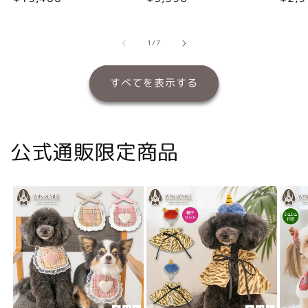
常
常
常
価
価
価
格
格
格
の
1
/
7
すべてを表示する
公式通販限定商品