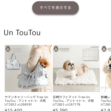
すべてを表示する
Un TouTou
サテンキャリーバッグ Free Un
花柄カフェマット Free Un
刺繍レー
TouTou -アントゥトゥ- 犬用
TouTou -アントゥトゥ- 犬用
TouT
UT26SS ut268181
UT26SS ut267178
UT26S
通
¥15,400
通
¥5,390
通
¥2,