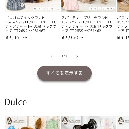
ギンガムチェックワンピ
スポーティープリーツワンピ
ポコポ
XS/S/M/L/XL/XXL TINOTITO -
XS/S/M/L/XL/XXL TINOTITO -
XS/S/
ティノティート- 犬服 ドッグウ
ティノティート- 犬服 ドッグウ
ティノ
ェア TT26SS tt261463
ェア TT26SS tt261462
ェア TT
通
¥3,960〜
通
¥3,960〜
通
¥3,
常
常
常
価
価
価
格
格
格
の
1
/
7
すべてを表示する
Dulce