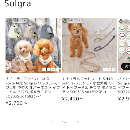
Solgra
売
ナチュラルニットハーネス
ナチュラルニットリード S/M/L
バイカ
XS/S/M/L Solgra-ソルグラ- 小
Solgra-ソルグラ- 小型犬用 リー
Solg
型犬用 中型犬用 ハーネス トイプ
ド トイプードル チワワ ポメラニ
イプー
ードル チワワ ポメラニアン
アン SO23SS so169238-1
SO22A
SO23SS so169237-1
通
¥2,420〜
通
¥2,9
通
¥2,750〜
常
常
常
価
価
価
格
格
格
の
1
/
7