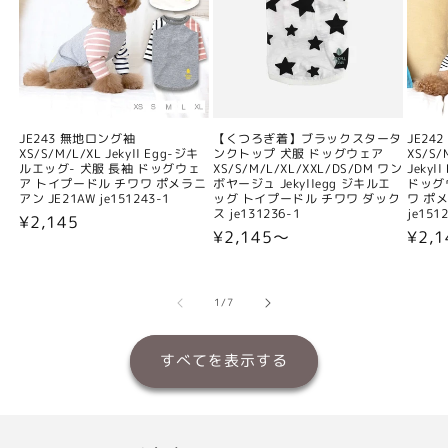
JE243 無地ロング袖
【くつろぎ着】ブラックスタータ
JE24
XS/S/M/L/XL Jekyll Egg-ジキ
ンクトップ 犬服 ドッグウェア
XS/S/
ルエッグ- 犬服 長袖 ドッグウェ
XS/S/M/L/XL/XXL/DS/DM ワン
Jeky
ア トイプードル チワワ ポメラニ
ボヤージュ Jekyllegg ジキルエ
ドッグ
アン JE21AW je151243-1
ッグ トイプードル チワワ ダック
ワ ポメ
ス je131236-1
je151
通
¥2,145
通
¥2,145〜
通
¥2,
常
常
常
価
価
価
格
格
格
の
1
/
7
すべてを表示する