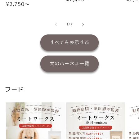
通
¥2,750〜
常
常
常
価
価
価
格
格
格
の
1
/
7
すべてを表示する
犬のハーネス一覧
フード