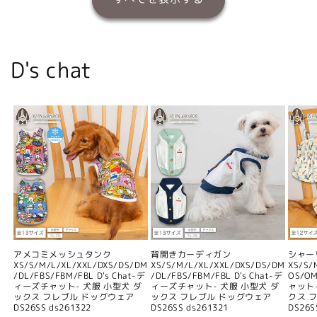
D's chat
アメコミメッシュタンク
背開きカーディガン
シャー
XS/S/M/L/XL/XXL/DXS/DS/DM
XS/S/M/L/XL/XXL/DXS/DS/DM
XS/S/
/DL/FBS/FBM/FBL D's Chat-デ
/DL/FBS/FBM/FBL D's Chat-デ
OS/O
ィーズチャット- 犬服 小型犬 ダ
ィーズチャット- 犬服 小型犬 ダ
ャット
ックス フレブル ドッグウェア
ックス フレブル ドッグウェア
クス 
DS26SS ds261322
DS26SS ds261321
DS26S