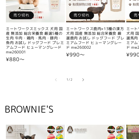
売り切れ
売り切れ
売
ミートワークスミックス 犬用 国
ミートワークス鹿肉×13種の漢方
ミート
産 無添加 総合栄養食 厳選5種の
犬用 国産 無添加 総合栄養食 厳
犬用 
生肉 牛肉・鶏肉・馬肉・豚肉・
選鹿肉 お試し ドッグフード プレ
選馬肉
魚肉 お試し ドッグフード プレミ
ミアムフード ヒューマングレー
ミアム
アムフード ヒューマングレード
ド mw260002
ド mw2
mw260001
通
¥990〜
通
¥99
通
¥880〜
常
常
常
価
価
価
格
格
格
の
1
/
2
BROWNIE'S