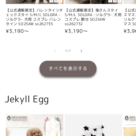
【公式通販限定】バレンタインチ
【公式通販限定】鬼さんスタイ
【公式
ェックスタイ S/M/L SOLGRA -
S/M/L SOLGRA -ソルグラ- 犬用
スマスス
ソルグラ- 犬用 コスプレ バレン
コスプレ 節分 SO25AW
ソルグ
タイン SO25AW so262735
so262732
マス SO
通
¥3,190〜
通
¥3,190〜
通
¥3,
常
常
常
価
価
価
格
格
格
の
1
/
7
すべてを表示する
Jekyll Egg