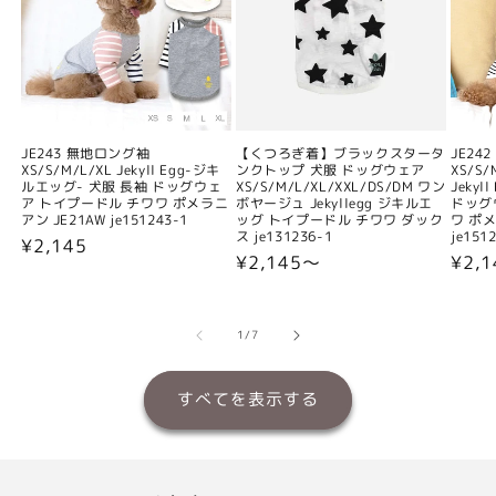
JE243 無地ロング袖
【くつろぎ着】ブラックスタータ
JE24
XS/S/M/L/XL Jekyll Egg-ジキ
ンクトップ 犬服 ドッグウェア
XS/S/
ルエッグ- 犬服 長袖 ドッグウェ
XS/S/M/L/XL/XXL/DS/DM ワン
Jeky
ア トイプードル チワワ ポメラニ
ボヤージュ Jekyllegg ジキルエ
ドッグ
アン JE21AW je151243-1
ッグ トイプードル チワワ ダック
ワ ポメ
ス je131236-1
je151
通
¥2,145
通
¥2,145〜
通
¥2,
常
常
常
価
価
価
格
格
格
の
1
/
7
すべてを表示する