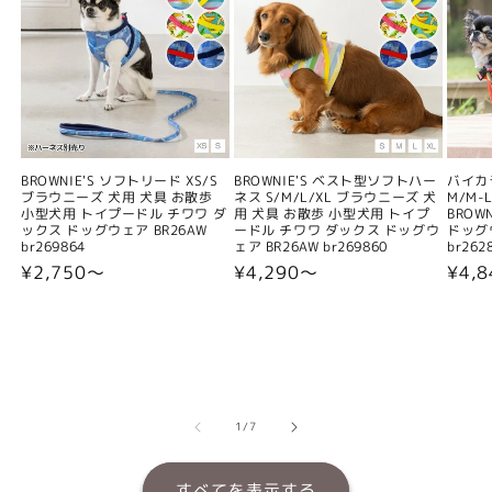
BROWNIE'S ソフトリード XS/S
BROWNIE'S ベスト型ソフトハー
バイカ
ブラウニーズ 犬用 犬具 お散歩
ネス S/M/L/XL ブラウニーズ 犬
M/M-L
小型犬用 トイプードル チワワ ダ
用 犬具 お散歩 小型犬用 トイプ
BROW
ックス ドッグウェア BR26AW
ードル チワワ ダックス ドッグウ
ドッグウ
br269864
ェア BR26AW br269860
br262
通
¥2,750〜
通
¥4,290〜
通
¥4,
常
常
常
価
価
価
格
格
格
の
1
/
7
すべてを表示する