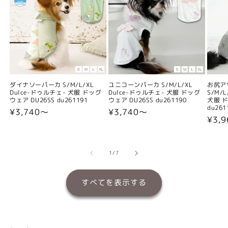
ダイナソーパーカ S/M/L/XL
ユニコーンパーカ S/M/L/XL
お尻ア
Dulce-ドゥルチェ- 犬服 ドッグ
Dulce-ドゥルチェ- 犬服 ドッグ
S/M/
ウェア DU26SS du261191
ウェア DU26SS du261190
犬服 ド
du261
通
¥3,740〜
通
¥3,740〜
通
¥3,
常
常
常
価
価
価
格
格
格
の
1
/
7
すべてを表示する