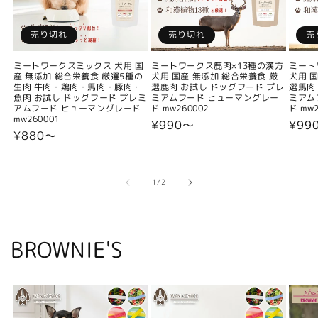
売り切れ
売り切れ
売
ミートワークスミックス 犬用 国
ミートワークス鹿肉×13種の漢方
ミート
産 無添加 総合栄養食 厳選5種の
犬用 国産 無添加 総合栄養食 厳
犬用 
生肉 牛肉・鶏肉・馬肉・豚肉・
選鹿肉 お試し ドッグフード プレ
選馬肉
魚肉 お試し ドッグフード プレミ
ミアムフード ヒューマングレー
ミアム
アムフード ヒューマングレード
ド mw260002
ド mw2
mw260001
通
¥990〜
通
¥99
通
¥880〜
常
常
常
価
価
価
格
格
格
の
1
/
2
BROWNIE'S