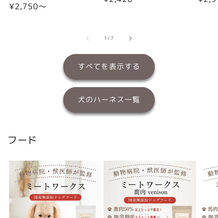
通
¥2,750〜
常
常
常
価
価
価
格
格
格
の
1
/
7
すべてを表示する
犬のハーネス一覧
フード