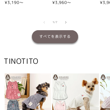
通
¥3,190〜
通
¥3,960〜
通
¥3,
常
常
常
価
価
価
格
格
格
の
1
/
7
すべてを表示する
TINOTITO