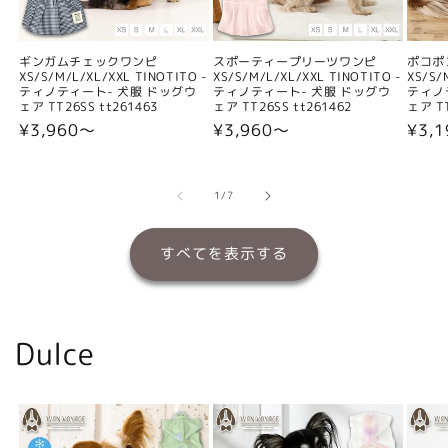
ギンガムチェックワンピ
スポーティープリーツワンピ
ポコポ
XS/S/M/L/XL/XXL TINOTITO -
XS/S/M/L/XL/XXL TINOTITO -
XS/S/
ティノティート- 犬服 ドッグウ
ティノティート- 犬服 ドッグウ
ティノ
ェア TT26SS tt261463
ェア TT26SS tt261462
ェア TT
通
¥3,960〜
通
¥3,960〜
通
¥3,
常
常
常
価
価
価
格
格
格
の
1
/
7
すべてを表示する
Dulce