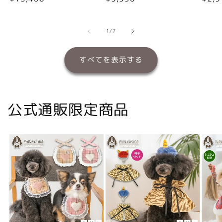
常
常
常
価
価
価
格
格
格
の
1
/
7
すべてを表示する
公式通販限定商品