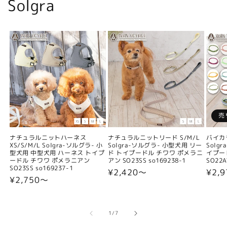
Solgra
売
ナチュラルニットハーネス
ナチュラルニットリード S/M/L
バイカ
XS/S/M/L Solgra-ソルグラ- 小
Solgra-ソルグラ- 小型犬用 リー
Solg
型犬用 中型犬用 ハーネス トイプ
ド トイプードル チワワ ポメラニ
イプー
ードル チワワ ポメラニアン
アン SO23SS so169238-1
SO22A
SO23SS so169237-1
通
¥2,420〜
通
¥2,9
通
¥2,750〜
常
常
常
価
価
価
格
格
格
の
1
/
7