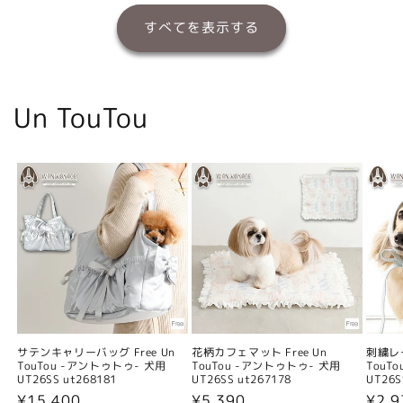
すべてを表示する
Un TouTou
サテンキャリーバッグ Free Un
花柄カフェマット Free Un
刺繍レー
TouTou -アントゥトゥ- 犬用
TouTou -アントゥトゥ- 犬用
TouT
UT26SS ut268181
UT26SS ut267178
UT26S
通
¥15,400
通
¥5,390
通
¥2,