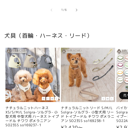
の
1
/
6
犬具（首輪・ハーネス・リード）
売
ナチュラルニットハーネス
ナチュラルニットリード S/M/L
バイカ
XS/S/M/L Solgra-ソルグラ- 小
Solgra-ソルグラ- 小型犬用 リー
Solg
型犬用 中型犬用 ハーネス トイプ
ド トイプードル チワワ ポメラニ
イプー
ードル チワワ ポメラニアン
アン SO23SS so169238-1
SO22A
SO23SS so169237-1
通
¥2,420〜
通
¥2,9