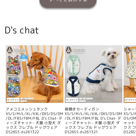
D's chat
アメコミメッシュタンク
背開きカーディガン
シャー
XS/S/M/L/XL/XXL/DXS/DS/DM
XS/S/M/L/XL/XXL/DXS/DS/DM
XS/S/
/DL/FBS/FBM/FBL D's Chat-デ
/DL/FBS/FBM/FBL D's Chat-デ
OS/O
ィーズチャット- 犬服 小型犬 ダ
ィーズチャット- 犬服 小型犬 ダ
ャット
ックス フレブル ドッグウェア
ックス フレブル ドッグウェア
クス 
DS26SS ds261322
DS26SS ds261321
DS26S