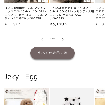
【公式通販限定】バレンタインチ
【公式通販限定】鬼さんスタイ
【公式
ェックスタイ S/M/L SOLGRA -
S/M/L SOLGRA -ソルグラ- 犬用
スマスス
ソルグラ- 犬用 コスプレ バレン
コスプレ 節分 SO25AW
ソルグ
タイン SO25AW so262735
so262732
マス SO
通
¥3,190〜
通
¥3,190〜
通
¥3,
常
常
常
価
価
価
格
格
格
の
1
/
7
すべてを表示する
Jekyll Egg