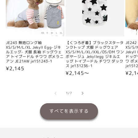
JE243 無地ロング袖
【くつろぎ着】ブラックスタータ
JE24
XS/S/M/L/XL Jekyll Egg-ジキ
ンクトップ 犬服 ドッグウェア
XS/S/
ルエッグ- 犬服 長袖 ドッグウェ
XS/S/M/L/XL/XXL/DS/DM ワン
Jeky
ア トイプードル チワワ ポメラニ
ボヤージュ Jekyllegg ジキルエ
ドッグ
アン JE21AW je151243-1
ッグ トイプードル チワワ ダック
ワ ポメ
ス je131236-1
je151
通
¥2,145
通
¥2,145〜
通
¥2,
常
常
常
価
価
価
格
格
格
の
1
/
7
すべてを表示する