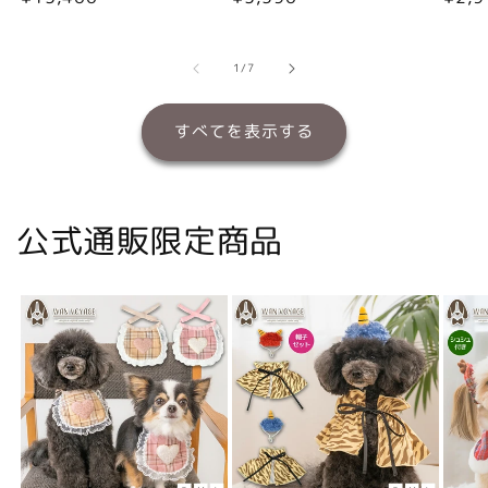
常
常
常
価
価
価
格
格
格
の
1
/
7
すべてを表示する
公式通販限定商品