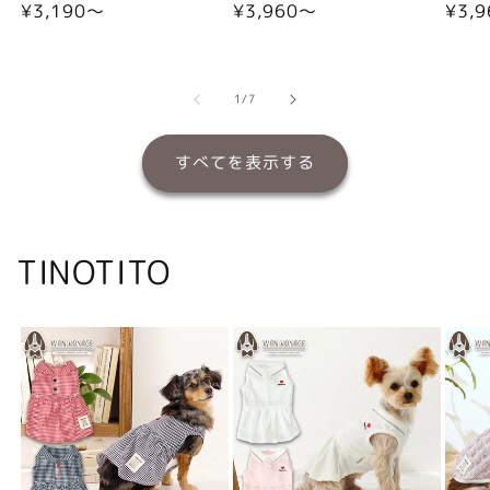
通
¥3,190〜
通
¥3,960〜
通
¥3,
常
常
常
価
価
価
格
格
格
の
1
/
7
すべてを表示する
TINOTITO