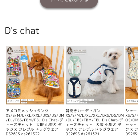
D's chat
アメコミメッシュタンク
背開きカーディガン
シャー
XS/S/M/L/XL/XXL/DXS/DS/DM
XS/S/M/L/XL/XXL/DXS/DS/DM
XS/S/
/DL/FBS/FBM/FBL D's Chat-デ
/DL/FBS/FBM/FBL D's Chat-デ
OS/O
ィーズチャット- 犬服 小型犬 ダ
ィーズチャット- 犬服 小型犬 ダ
ャット
ックス フレブル ドッグウェア
ックス フレブル ドッグウェア
クス 
DS26SS ds261322
DS26SS ds261321
DS26S