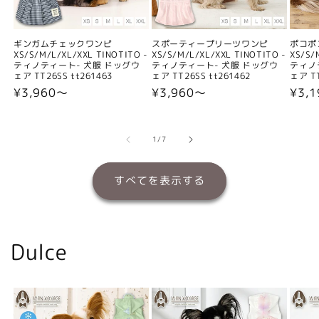
ギンガムチェックワンピ
スポーティープリーツワンピ
ポコポ
XS/S/M/L/XL/XXL TINOTITO -
XS/S/M/L/XL/XXL TINOTITO -
XS/S/
ティノティート- 犬服 ドッグウ
ティノティート- 犬服 ドッグウ
ティノ
ェア TT26SS tt261463
ェア TT26SS tt261462
ェア TT
通
¥3,960〜
通
¥3,960〜
通
¥3,
常
常
常
価
価
価
格
格
格
の
1
/
7
すべてを表示する
Dulce