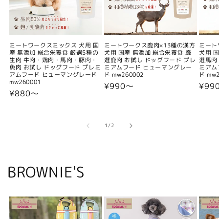
ミートワークスミックス 犬用 国
ミートワークス鹿肉×13種の漢方
ミート
産 無添加 総合栄養食 厳選5種の
犬用 国産 無添加 総合栄養食 厳
犬用 
生肉 牛肉・鶏肉・馬肉・豚肉・
選鹿肉 お試し ドッグフード プレ
選馬肉
魚肉 お試し ドッグフード プレミ
ミアムフード ヒューマングレー
ミアム
アムフード ヒューマングレード
ド mw260002
ド mw2
mw260001
通
¥990〜
通
¥99
通
¥880〜
常
常
常
価
価
価
格
格
格
の
1
/
2
BROWNIE'S