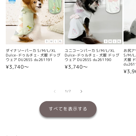
ダイナソーパーカ S/M/L/XL
ユニコーンパーカ S/M/L/XL
お尻ア
Dulce-ドゥルチェ- 犬服 ドッグ
Dulce-ドゥルチェ- 犬服 ドッグ
S/M/
ウェア DU26SS du261191
ウェア DU26SS du261190
犬服 ド
du261
通
¥3,740〜
通
¥3,740〜
通
¥3,
常
常
常
価
価
価
格
格
格
の
1
/
7
すべてを表示する