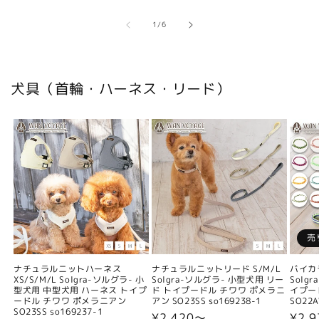
の
1
/
6
犬具（首輪・ハーネス・リード）
売
ナチュラルニットハーネス
ナチュラルニットリード S/M/L
バイカ
XS/S/M/L Solgra-ソルグラ- 小
Solgra-ソルグラ- 小型犬用 リー
Solg
型犬用 中型犬用 ハーネス トイプ
ド トイプードル チワワ ポメラニ
イプー
ードル チワワ ポメラニアン
アン SO23SS so169238-1
SO22A
SO23SS so169237-1
通
¥2,420〜
通
¥2,9