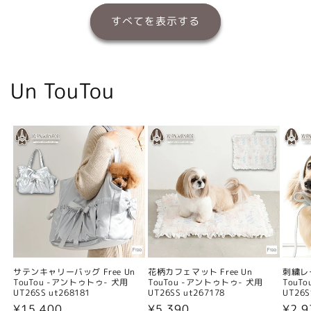
すべてを表示する
Un TouTou
サテンキャリーバッグ Free Un
花柄カフェマット Free Un
刺繍レー
TouTou -アントゥトゥ- 犬用
TouTou -アントゥトゥ- 犬用
TouT
UT26SS ut268181
UT26SS ut267178
UT26S
通
¥15,400
通
¥5,390
通
¥2,