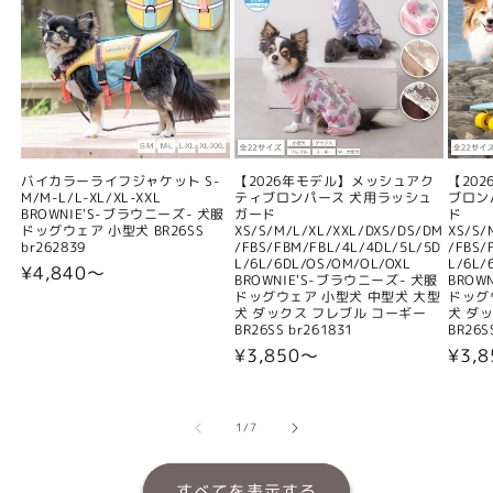
バイカラーライフジャケット S-
【2026年モデル】メッシュアク
【20
M/M-L/L-XL/XL-XXL
ティブロンパース 犬用ラッシュ
ブロン
BROWNIE'S-ブラウニーズ- 犬服
ガード
ド
ドッグウェア 小型犬 BR26SS
XS/S/M/L/XL/XXL/DXS/DS/DM
XS/S/
br262839
/FBS/FBM/FBL/4L/4DL/5L/5D
/FBS/
L/6L/6DL/OS/OM/OL/OXL
L/6L/
通
¥4,840〜
BROWNIE'S-ブラウニーズ- 犬服
BROW
常
ドッグウェア 小型犬 中型犬 大型
ドッグ
犬 ダックス フレブル コーギー
犬 ダ
価
BR26SS br261831
BR26S
格
通
¥3,850〜
通
¥3,
常
常
価
価
格
格
の
1
/
7
すべてを表示する