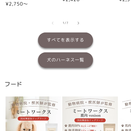
通
¥2,750〜
常
常
常
価
価
価
格
格
格
の
1
/
7
すべてを表示する
犬のハーネス一覧
フード