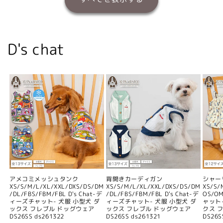
D's chat
アメコミメッシュタンク
背開きカーディガン
シャー
XS/S/M/L/XL/XXL/DXS/DS/DM
XS/S/M/L/XL/XXL/DXS/DS/DM
XS/S/
/DL/FBS/FBM/FBL D's Chat-デ
/DL/FBS/FBM/FBL D's Chat-デ
OS/O
ィーズチャット- 犬服 小型犬 ダ
ィーズチャット- 犬服 小型犬 ダ
ャット
ックス フレブル ドッグウェア
ックス フレブル ドッグウェア
クス 
DS26SS ds261322
DS26SS ds261321
DS26S