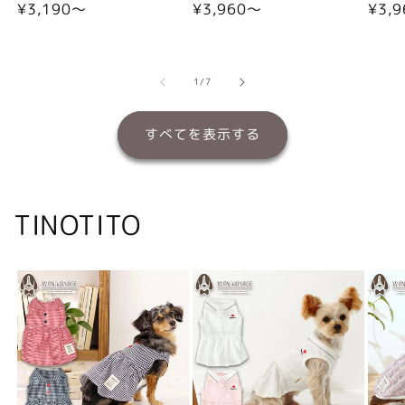
通
¥3,190〜
通
¥3,960〜
通
¥3,
常
常
常
価
価
価
格
格
格
の
1
/
7
すべてを表示する
TINOTITO