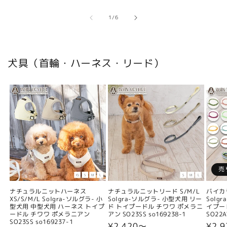
の
1
/
6
犬具（首輪・ハーネス・リード）
売
ナチュラルニットハーネス
ナチュラルニットリード S/M/L
バイカ
XS/S/M/L Solgra-ソルグラ- 小
Solgra-ソルグラ- 小型犬用 リー
Solg
型犬用 中型犬用 ハーネス トイプ
ド トイプードル チワワ ポメラニ
イプー
ードル チワワ ポメラニアン
アン SO23SS so169238-1
SO22A
SO23SS so169237-1
通
¥2,420〜
通
¥2,9