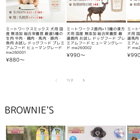
ミートワークスミックス 犬用 国
ミートワークス鹿肉×13種の漢方
ミート
産 無添加 総合栄養食 厳選5種の
犬用 国産 無添加 総合栄養食 厳
犬用 
生肉 牛肉・鶏肉・馬肉・豚肉・
選鹿肉 お試し ドッグフード プレ
選馬肉
魚肉 お試し ドッグフード プレミ
ミアムフード ヒューマングレー
ミアム
アムフード ヒューマングレード
ド mw260002
ド mw2
mw260001
通
¥990〜
通
¥99
通
¥880〜
常
常
常
価
価
価
格
格
格
の
1
/
2
BROWNIE'S