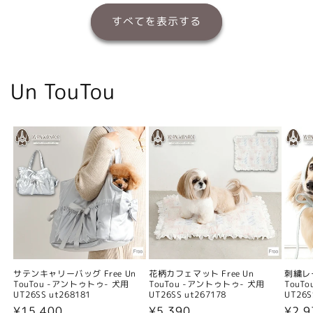
すべてを表示する
Un TouTou
サテンキャリーバッグ Free Un
花柄カフェマット Free Un
刺繍レー
TouTou -アントゥトゥ- 犬用
TouTou -アントゥトゥ- 犬用
TouT
UT26SS ut268181
UT26SS ut267178
UT26S
通
¥15,400
通
¥5,390
通
¥2,