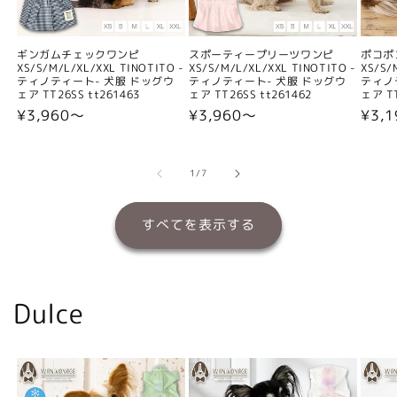
ギンガムチェックワンピ
スポーティープリーツワンピ
ポコポ
XS/S/M/L/XL/XXL TINOTITO -
XS/S/M/L/XL/XXL TINOTITO -
XS/S/
ティノティート- 犬服 ドッグウ
ティノティート- 犬服 ドッグウ
ティノ
ェア TT26SS tt261463
ェア TT26SS tt261462
ェア TT
通
¥3,960〜
通
¥3,960〜
通
¥3,
常
常
常
価
価
価
格
格
格
の
1
/
7
すべてを表示する
Dulce