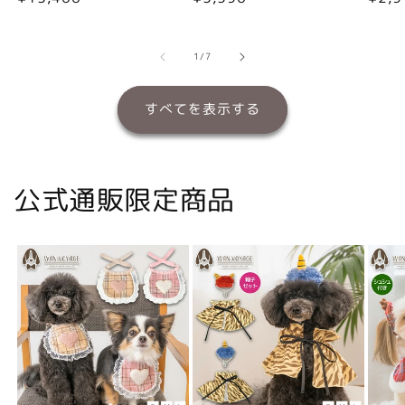
常
常
常
価
価
価
格
格
格
の
1
/
7
すべてを表示する
公式通販限定商品