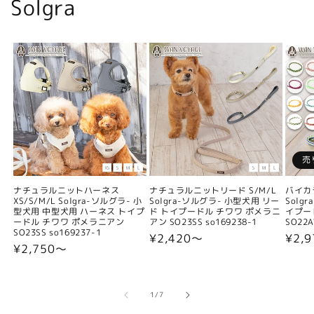
Solgra
売
ナチュラルニットハーネス
ナチュラルニットリード S/M/L
バイカ
XS/S/M/L Solgra-ソルグラ- 小
Solgra-ソルグラ- 小型犬用 リー
Solg
型犬用 中型犬用 ハーネス トイプ
ド トイプードル チワワ ポメラニ
イプー
ードル チワワ ポメラニアン
アン SO23SS so169238-1
SO22A
SO23SS so169237-1
通
¥2,420〜
通
¥2,9
通
¥2,750〜
常
常
常
価
価
価
格
格
格
の
1
/
7