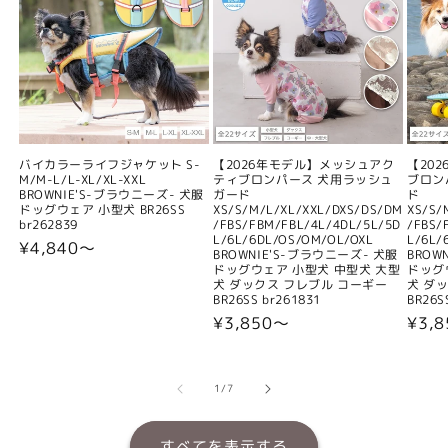
バイカラーライフジャケット S-
【2026年モデル】メッシュアク
【20
M/M-L/L-XL/XL-XXL
ティブロンパース 犬用ラッシュ
ブロン
BROWNIE'S-ブラウニーズ- 犬服
ガード
ド
ドッグウェア 小型犬 BR26SS
XS/S/M/L/XL/XXL/DXS/DS/DM
XS/S/
br262839
/FBS/FBM/FBL/4L/4DL/5L/5D
/FBS/
L/6L/6DL/OS/OM/OL/OXL
L/6L/
通
¥4,840〜
BROWNIE'S-ブラウニーズ- 犬服
BROW
常
ドッグウェア 小型犬 中型犬 大型
ドッグ
犬 ダックス フレブル コーギー
犬 ダ
価
BR26SS br261831
BR26S
格
通
¥3,850〜
通
¥3,
常
常
価
価
格
格
の
1
/
7
すべてを表示する