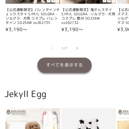
【公式通販限定】バレンタインチ
【公式通販限定】鬼さんスタイ
【公式
ェックスタイ S/M/L SOLGRA -
S/M/L SOLGRA -ソルグラ- 犬用
スマスス
ソルグラ- 犬用 コスプレ バレン
コスプレ 節分 SO25AW
ソルグ
タイン SO25AW so262735
so262732
マス SO
通
¥3,190〜
通
¥3,190〜
通
¥3,
常
常
常
価
価
価
格
格
格
の
1
/
7
すべてを表示する
Jekyll Egg