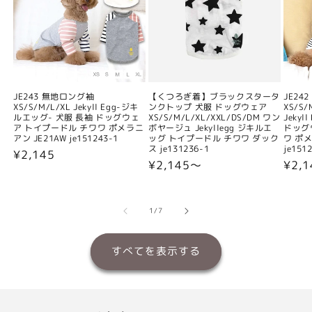
JE243 無地ロング袖
【くつろぎ着】ブラックスタータ
JE24
XS/S/M/L/XL Jekyll Egg-ジキ
ンクトップ 犬服 ドッグウェア
XS/S/
ルエッグ- 犬服 長袖 ドッグウェ
XS/S/M/L/XL/XXL/DS/DM ワン
Jeky
ア トイプードル チワワ ポメラニ
ボヤージュ Jekyllegg ジキルエ
ドッグ
アン JE21AW je151243-1
ッグ トイプードル チワワ ダック
ワ ポメ
ス je131236-1
je151
通
¥2,145
通
¥2,145〜
通
¥2,
常
常
常
価
価
価
格
格
格
の
1
/
7
すべてを表示する