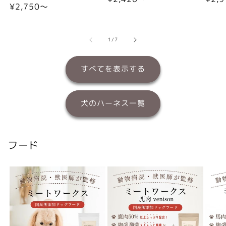
通
¥2,750〜
常
常
常
価
価
価
格
格
格
の
1
/
7
すべてを表示する
犬のハーネス一覧
フード