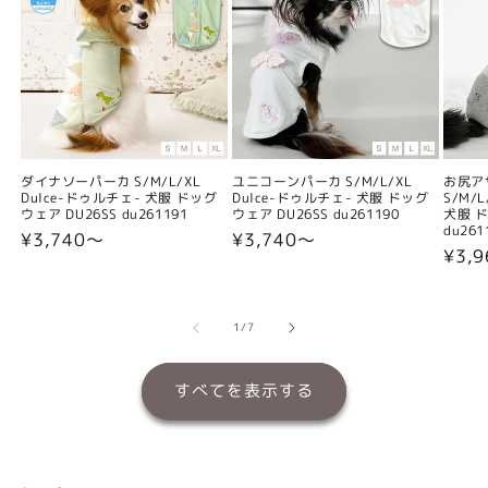
ダイナソーパーカ S/M/L/XL
ユニコーンパーカ S/M/L/XL
お尻ア
Dulce-ドゥルチェ- 犬服 ドッグ
Dulce-ドゥルチェ- 犬服 ドッグ
S/M/
ウェア DU26SS du261191
ウェア DU26SS du261190
犬服 ド
du261
通
¥3,740〜
通
¥3,740〜
通
¥3,
常
常
常
価
価
価
格
格
格
の
1
/
7
すべてを表示する