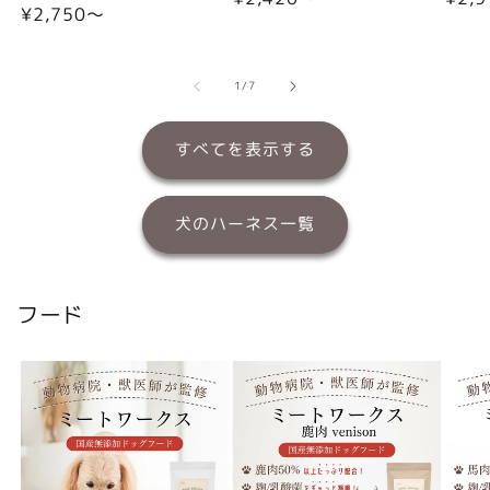
通
¥2,750〜
常
常
常
価
価
価
格
格
格
の
1
/
7
すべてを表示する
犬のハーネス一覧
フード