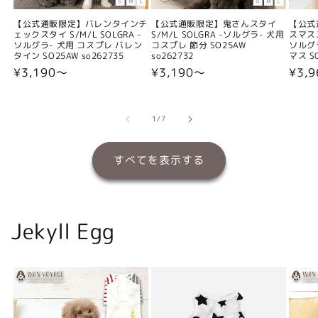
【公式通販限定】バレンタインチ
【公式通販限定】鬼さんスタイ
【公式
ェックスタイ S/M/L SOLGRA -
S/M/L SOLGRA -ソルグラ- 犬用
スマスス
ソルグラ- 犬用 コスプレ バレン
コスプレ 節分 SO25AW
ソルグ
タイン SO25AW so262735
so262732
マス SO
通
¥3,190〜
通
¥3,190〜
通
¥3,
常
常
常
価
価
価
格
格
格
の
1
/
7
すべてを表示する
Jekyll Egg