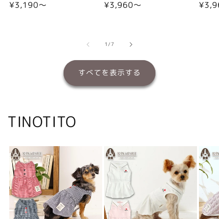
通
¥3,190〜
通
¥3,960〜
通
¥3,
常
常
常
価
価
価
格
格
格
の
1
/
7
すべてを表示する
TINOTITO