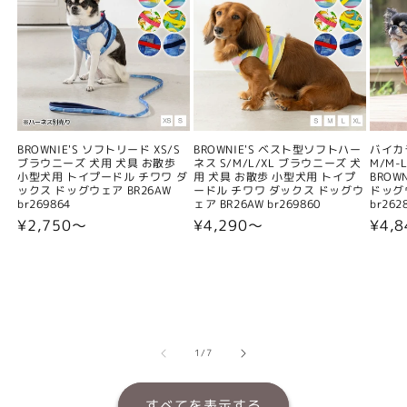
BROWNIE'S ソフトリード XS/S
BROWNIE'S ベスト型ソフトハー
バイカ
ブラウニーズ 犬用 犬具 お散歩
ネス S/M/L/XL ブラウニーズ 犬
M/M-L
小型犬用 トイプードル チワワ ダ
用 犬具 お散歩 小型犬用 トイプ
BROW
ックス ドッグウェア BR26AW
ードル チワワ ダックス ドッグウ
ドッグウ
br269864
ェア BR26AW br269860
br262
通
¥2,750〜
通
¥4,290〜
通
¥4,
常
常
常
価
価
価
格
格
格
の
1
/
7
すべてを表示する