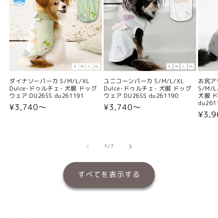
ダイナソーパーカ S/M/L/XL
ユニコーンパーカ S/M/L/XL
お尻ア
Dulce-ドゥルチェ- 犬服 ドッグ
Dulce-ドゥルチェ- 犬服 ドッグ
S/M/
ウェア DU26SS du261191
ウェア DU26SS du261190
犬服 ド
du261
通
¥3,740〜
通
¥3,740〜
通
¥3,
常
常
常
価
価
価
格
格
格
の
1
/
7
すべてを表示する