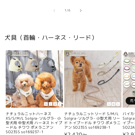
の
1
/
6
犬具（首輪・ハーネス・リード）
売
ナチュラルニットハーネス
ナチュラルニットリード S/M/L
バイカ
XS/S/M/L Solgra-ソルグラ- 小
Solgra-ソルグラ- 小型犬用 リー
Solg
型犬用 中型犬用 ハーネス トイプ
ド トイプードル チワワ ポメラニ
イプー
ードル チワワ ポメラニアン
アン SO23SS so169238-1
SO22A
SO23SS so169237-1
通
¥2,420〜
通
¥2,9