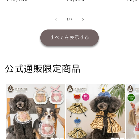
常
常
常
価
価
価
格
格
格
の
1
/
7
すべてを表示する
公式通販限定商品