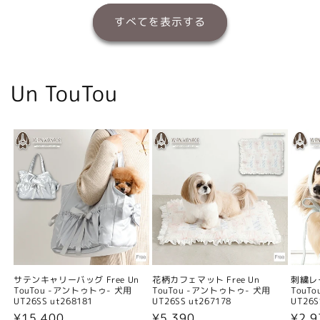
すべてを表示する
Un TouTou
サテンキャリーバッグ Free Un
花柄カフェマット Free Un
刺繍レー
TouTou -アントゥトゥ- 犬用
TouTou -アントゥトゥ- 犬用
TouT
UT26SS ut268181
UT26SS ut267178
UT26S
通
¥15,400
通
¥5,390
通
¥2,