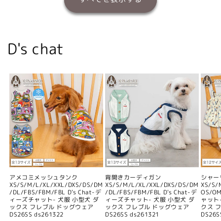
D's chat
アメコミメッシュタンク
背開きカーディガン
シャー
XS/S/M/L/XL/XXL/DXS/DS/DM
XS/S/M/L/XL/XXL/DXS/DS/DM
XS/S/
/DL/FBS/FBM/FBL D's Chat-デ
/DL/FBS/FBM/FBL D's Chat-デ
OS/O
ィーズチャット- 犬服 小型犬 ダ
ィーズチャット- 犬服 小型犬 ダ
ャット
ックス フレブル ドッグウェア
ックス フレブル ドッグウェア
クス 
DS26SS ds261322
DS26SS ds261321
DS26S