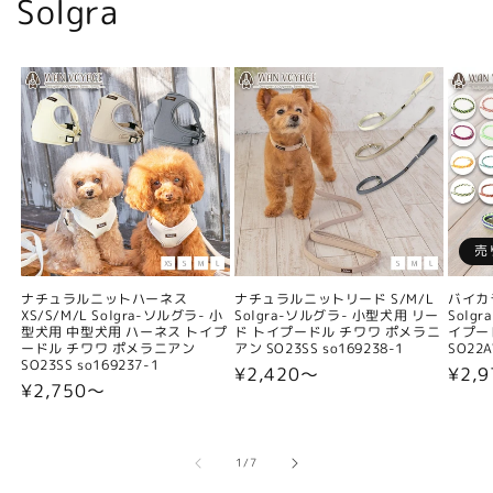
Solgra
売
ナチュラルニットハーネス
ナチュラルニットリード S/M/L
バイカ
XS/S/M/L Solgra-ソルグラ- 小
Solgra-ソルグラ- 小型犬用 リー
Solg
型犬用 中型犬用 ハーネス トイプ
ド トイプードル チワワ ポメラニ
イプー
ードル チワワ ポメラニアン
アン SO23SS so169238-1
SO22A
SO23SS so169237-1
通
¥2,420〜
通
¥2,9
通
¥2,750〜
常
常
常
価
価
価
格
格
格
の
1
/
7