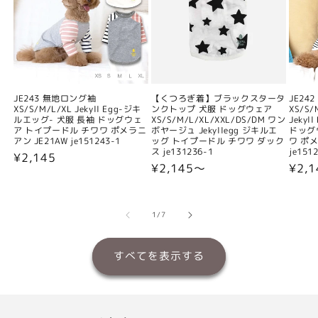
JE243 無地ロング袖
【くつろぎ着】ブラックスタータ
JE24
XS/S/M/L/XL Jekyll Egg-ジキ
ンクトップ 犬服 ドッグウェア
XS/S/
ルエッグ- 犬服 長袖 ドッグウェ
XS/S/M/L/XL/XXL/DS/DM ワン
Jeky
ア トイプードル チワワ ポメラニ
ボヤージュ Jekyllegg ジキルエ
ドッグ
アン JE21AW je151243-1
ッグ トイプードル チワワ ダック
ワ ポメ
ス je131236-1
je151
通
¥2,145
通
¥2,145〜
通
¥2,
常
常
常
価
価
価
格
格
格
の
1
/
7
すべてを表示する