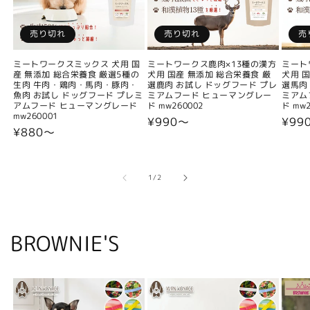
売り切れ
売り切れ
売
ミートワークスミックス 犬用 国
ミートワークス鹿肉×13種の漢方
ミート
産 無添加 総合栄養食 厳選5種の
犬用 国産 無添加 総合栄養食 厳
犬用 
生肉 牛肉・鶏肉・馬肉・豚肉・
選鹿肉 お試し ドッグフード プレ
選馬肉
魚肉 お試し ドッグフード プレミ
ミアムフード ヒューマングレー
ミアム
アムフード ヒューマングレード
ド mw260002
ド mw2
mw260001
通
¥990〜
通
¥99
通
¥880〜
常
常
常
価
価
価
格
格
格
の
1
/
2
BROWNIE'S