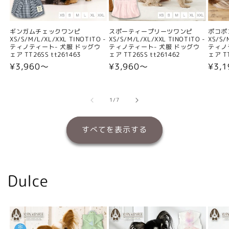
ギンガムチェックワンピ
スポーティープリーツワンピ
ポコポ
XS/S/M/L/XL/XXL TINOTITO -
XS/S/M/L/XL/XXL TINOTITO -
XS/S/
ティノティート- 犬服 ドッグウ
ティノティート- 犬服 ドッグウ
ティノ
ェア TT26SS tt261463
ェア TT26SS tt261462
ェア TT
通
¥3,960〜
通
¥3,960〜
通
¥3,
常
常
常
価
価
価
格
格
格
の
1
/
7
すべてを表示する
Dulce