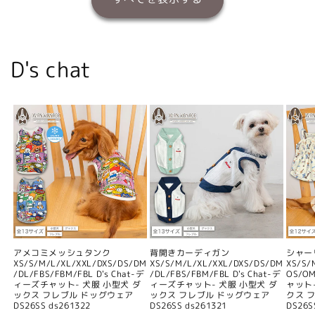
D's chat
アメコミメッシュタンク
背開きカーディガン
シャー
XS/S/M/L/XL/XXL/DXS/DS/DM
XS/S/M/L/XL/XXL/DXS/DS/DM
XS/S/
/DL/FBS/FBM/FBL D's Chat-デ
/DL/FBS/FBM/FBL D's Chat-デ
OS/O
ィーズチャット- 犬服 小型犬 ダ
ィーズチャット- 犬服 小型犬 ダ
ャット
ックス フレブル ドッグウェア
ックス フレブル ドッグウェア
クス 
DS26SS ds261322
DS26SS ds261321
DS26S