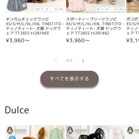
ギンガムチェックワンピ
スポーティープリーツワンピ
ポコポ
XS/S/M/L/XL/XXL TINOTITO -
XS/S/M/L/XL/XXL TINOTITO -
XS/S/
ティノティート- 犬服 ドッグウ
ティノティート- 犬服 ドッグウ
ティノ
ェア TT26SS tt261463
ェア TT26SS tt261462
ェア TT
通
¥3,960〜
通
¥3,960〜
通
¥3,
常
常
常
価
価
価
格
格
格
の
1
/
7
すべてを表示する
Dulce