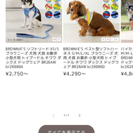
BROWNIE'S ソフトリード XS/S
BROWNIE'S ベスト型ソフトハー
バイカ
ブラウニーズ 犬用 犬具 お散歩
ネス S/M/L/XL ブラウニーズ 犬
M/M-L
小型犬用 トイプードル チワワ ダ
用 犬具 お散歩 小型犬用 トイプ
BROW
ックス ドッグウェア BR26AW
ードル チワワ ダックス ドッグウ
ドッグウ
br269864
ェア BR26AW br269860
br262
通
¥2,750〜
通
¥4,290〜
通
¥4,
常
常
常
価
価
価
格
格
格
の
1
/
7
すべてを表示する