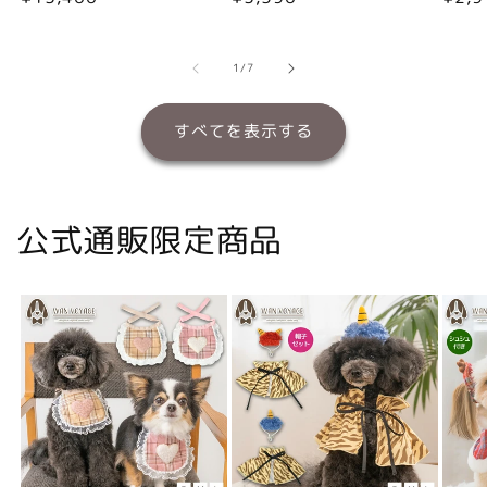
常
常
常
価
価
価
格
格
格
の
1
/
7
すべてを表示する
公式通販限定商品