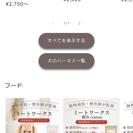
通
¥2,750〜
常
常
常
価
価
価
格
格
格
の
1
/
7
すべてを表示する
犬のハーネス一覧
フード