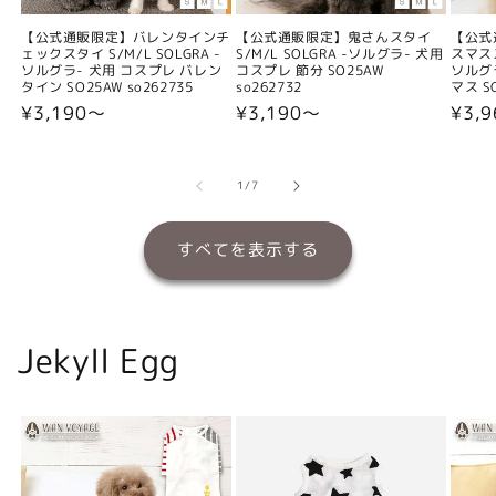
【公式通販限定】バレンタインチ
【公式通販限定】鬼さんスタイ
【公式
ェックスタイ S/M/L SOLGRA -
S/M/L SOLGRA -ソルグラ- 犬用
スマスス
ソルグラ- 犬用 コスプレ バレン
コスプレ 節分 SO25AW
ソルグ
タイン SO25AW so262735
so262732
マス SO
通
¥3,190〜
通
¥3,190〜
通
¥3,
常
常
常
価
価
価
格
格
格
の
1
/
7
すべてを表示する
Jekyll Egg