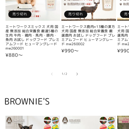
売り切れ
売り切れ
売
ミートワークスミックス 犬用 国
ミートワークス鹿肉×13種の漢方
ミート
産 無添加 総合栄養食 厳選5種の
犬用 国産 無添加 総合栄養食 厳
犬用 
生肉 牛肉・鶏肉・馬肉・豚肉・
選鹿肉 お試し ドッグフード プレ
選馬肉
魚肉 お試し ドッグフード プレミ
ミアムフード ヒューマングレー
ミアム
アムフード ヒューマングレード
ド mw260002
ド mw2
mw260001
通
¥990〜
通
¥99
通
¥880〜
常
常
常
価
価
価
格
格
格
の
1
/
2
BROWNIE'S