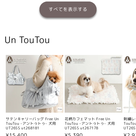
すべてを表示する
Un TouTou
サテンキャリーバッグ Free Un
花柄カフェマット Free Un
刺繍レー
TouTou -アントゥトゥ- 犬用
TouTou -アントゥトゥ- 犬用
TouT
UT26SS ut268181
UT26SS ut267178
UT26S
通
¥15,400
通
¥5,390
通
¥2,