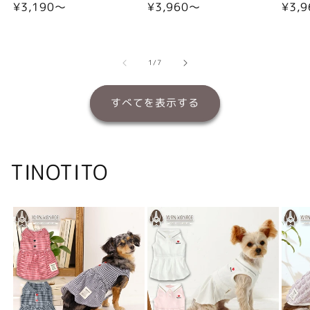
通
¥3,190〜
通
¥3,960〜
通
¥3,
常
常
常
価
価
価
格
格
格
の
1
/
7
すべてを表示する
TINOTITO