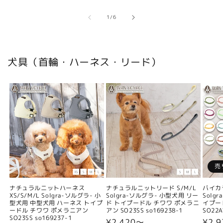
の
1
/
6
犬具（首輪・ハーネス・リード）
売
ナチュラルニットハーネス
ナチュラルニットリード S/M/L
バイカ
XS/S/M/L Solgra-ソルグラ- 小
Solgra-ソルグラ- 小型犬用 リー
Solg
型犬用 中型犬用 ハーネス トイプ
ド トイプードル チワワ ポメラニ
イプー
ードル チワワ ポメラニアン
アン SO23SS so169238-1
SO22A
SO23SS so169237-1
通
¥2,420〜
通
¥2,9