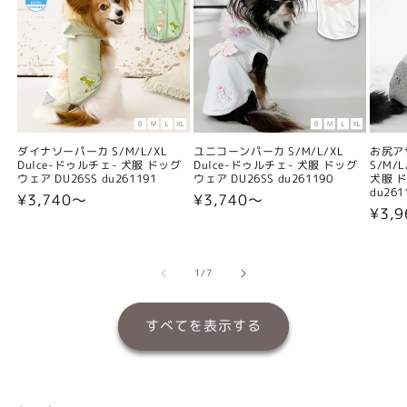
ダイナソーパーカ S/M/L/XL
ユニコーンパーカ S/M/L/XL
お尻ア
Dulce-ドゥルチェ- 犬服 ドッグ
Dulce-ドゥルチェ- 犬服 ドッグ
S/M/
ウェア DU26SS du261191
ウェア DU26SS du261190
犬服 ド
du261
通
¥3,740〜
通
¥3,740〜
通
¥3,
常
常
常
価
価
価
格
格
格
の
1
/
7
すべてを表示する