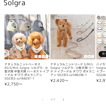
Solgra
売
ナチュラルニットハーネス
ナチュラルニットリード S/M/L
バイカ
XS/S/M/L Solgra-ソルグラ- 小
Solgra-ソルグラ- 小型犬用 リー
Solg
型犬用 中型犬用 ハーネス トイプ
ド トイプードル チワワ ポメラニ
イプー
ードル チワワ ポメラニアン
アン SO23SS so169238-1
SO22A
SO23SS so169237-1
通
¥2,420〜
通
¥2,9
通
¥2,750〜
常
常
常
価
価
価
格
格
格
の
1
/
7