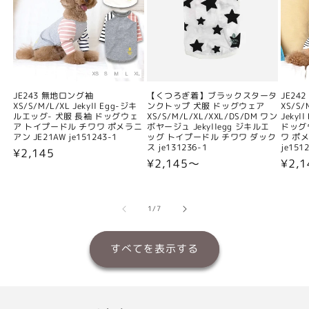
JE243 無地ロング袖
【くつろぎ着】ブラックスタータ
JE24
XS/S/M/L/XL Jekyll Egg-ジキ
ンクトップ 犬服 ドッグウェア
XS/S/
ルエッグ- 犬服 長袖 ドッグウェ
XS/S/M/L/XL/XXL/DS/DM ワン
Jeky
ア トイプードル チワワ ポメラニ
ボヤージュ Jekyllegg ジキルエ
ドッグ
アン JE21AW je151243-1
ッグ トイプードル チワワ ダック
ワ ポメ
ス je131236-1
je151
通
¥2,145
通
¥2,145〜
通
¥2,
常
常
常
価
価
価
格
格
格
の
1
/
7
すべてを表示する