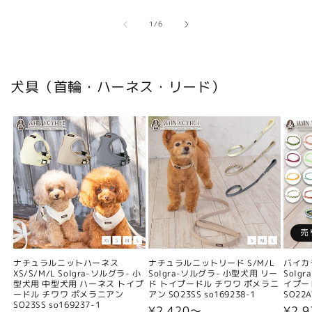
の
1
/
6
犬具（首輪・ハーネス・リード）
売
ナチュラルニットハーネス
ナチュラルニットリード S/M/L
バイカ
XS/S/M/L Solgra-ソルグラ- 小
Solgra-ソルグラ- 小型犬用 リー
Solg
型犬用 中型犬用 ハーネス トイプ
ド トイプードル チワワ ポメラニ
イプー
ードル チワワ ポメラニアン
アン SO23SS so169238-1
SO22A
SO23SS so169237-1
通
¥2,420〜
通
¥2,9