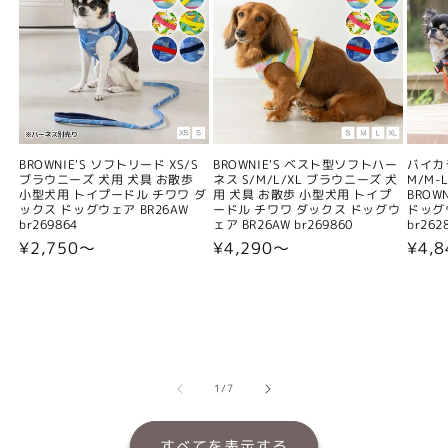
BROWNIE'S ソフトリード XS/S
BROWNIE'S ベスト型ソフトハー
バイカ
ブラウニーズ 犬用 犬具 お散歩
ネス S/M/L/XL ブラウニーズ 犬
M/M-L
小型犬用 トイプードル チワワ ダ
用 犬具 お散歩 小型犬用 トイプ
BROW
ックス ドッグウェア BR26AW
ードル チワワ ダックス ドッグウ
ドッグウ
br269864
ェア BR26AW br269860
br262
通
¥2,750〜
通
¥4,290〜
通
¥4,
常
常
常
価
価
価
格
格
格
の
1
/
7
すべてを表示する