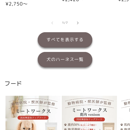
通
¥2,750〜
常
常
常
価
価
価
格
格
格
の
1
/
7
すべてを表示する
犬のハーネス一覧
フード