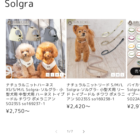
Solgra
売
ナチュラルニットハーネス
ナチュラルニットリード S/M/L
バイカ
XS/S/M/L Solgra-ソルグラ- 小
Solgra-ソルグラ- 小型犬用 リー
Solg
型犬用 中型犬用 ハーネス トイプ
ド トイプードル チワワ ポメラニ
イプー
ードル チワワ ポメラニアン
アン SO23SS so169238-1
SO22A
SO23SS so169237-1
通
¥2,420〜
通
¥2,9
通
¥2,750〜
常
常
常
価
価
価
格
格
格
の
1
/
7