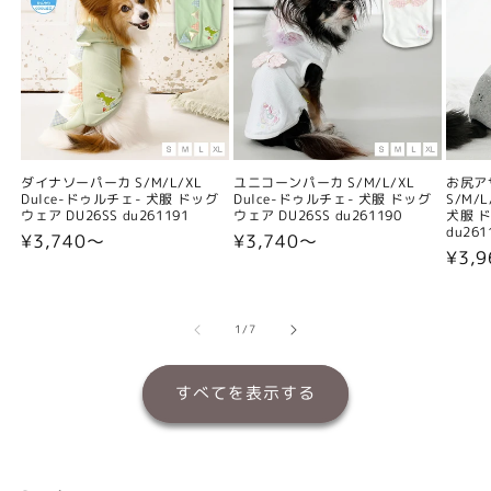
ダイナソーパーカ S/M/L/XL
ユニコーンパーカ S/M/L/XL
お尻ア
Dulce-ドゥルチェ- 犬服 ドッグ
Dulce-ドゥルチェ- 犬服 ドッグ
S/M/
ウェア DU26SS du261191
ウェア DU26SS du261190
犬服 ド
du261
通
¥3,740〜
通
¥3,740〜
通
¥3,
常
常
常
価
価
価
格
格
格
の
1
/
7
すべてを表示する