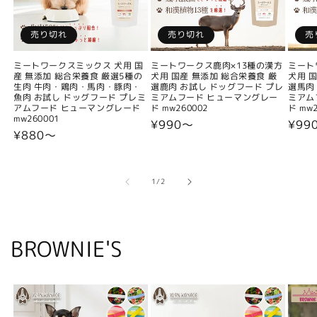
売り切れ
売り切れ
売
ミートワークスミックス 犬用 国
ミートワークス鹿肉×13種の漢方
ミート
産 無添加 総合栄養食 厳選5種の
犬用 国産 無添加 総合栄養食 厳
犬用 
生肉 牛肉・鶏肉・馬肉・豚肉・
選鹿肉 お試し ドッグフード プレ
選馬肉
魚肉 お試し ドッグフード プレミ
ミアムフード ヒューマングレー
ミアム
アムフード ヒューマングレード
ド mw260002
ド mw2
mw260001
通
¥990〜
通
¥99
通
¥880〜
常
常
常
価
価
価
格
格
格
の
1
/
2
BROWNIE'S