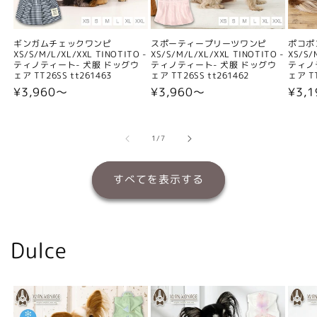
ギンガムチェックワンピ
スポーティープリーツワンピ
ポコポ
XS/S/M/L/XL/XXL TINOTITO -
XS/S/M/L/XL/XXL TINOTITO -
XS/S/
ティノティート- 犬服 ドッグウ
ティノティート- 犬服 ドッグウ
ティノ
ェア TT26SS tt261463
ェア TT26SS tt261462
ェア TT
通
¥3,960〜
通
¥3,960〜
通
¥3,
常
常
常
価
価
価
格
格
格
の
1
/
7
すべてを表示する
Dulce