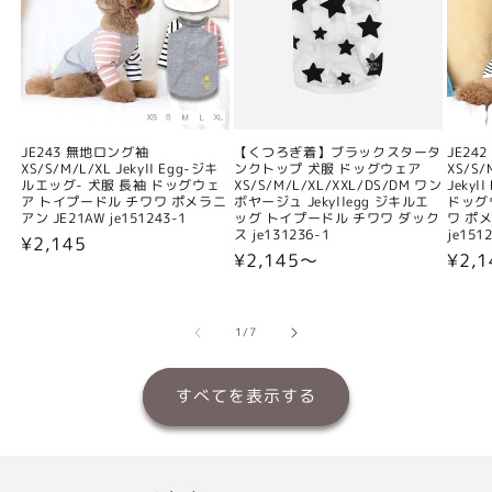
JE243 無地ロング袖
【くつろぎ着】ブラックスタータ
JE24
XS/S/M/L/XL Jekyll Egg-ジキ
ンクトップ 犬服 ドッグウェア
XS/S/
ルエッグ- 犬服 長袖 ドッグウェ
XS/S/M/L/XL/XXL/DS/DM ワン
Jeky
ア トイプードル チワワ ポメラニ
ボヤージュ Jekyllegg ジキルエ
ドッグ
アン JE21AW je151243-1
ッグ トイプードル チワワ ダック
ワ ポメ
ス je131236-1
je151
通
¥2,145
通
¥2,145〜
通
¥2,
常
常
常
価
価
価
格
格
格
の
1
/
7
すべてを表示する