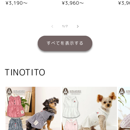
通
¥3,190〜
通
¥3,960〜
通
¥3,
常
常
常
価
価
価
格
格
格
の
1
/
7
すべてを表示する
TINOTITO