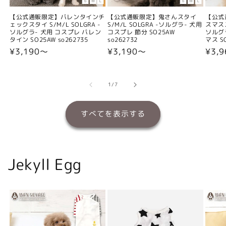
【公式通販限定】バレンタインチ
【公式通販限定】鬼さんスタイ
【公式
ェックスタイ S/M/L SOLGRA -
S/M/L SOLGRA -ソルグラ- 犬用
スマスス
ソルグラ- 犬用 コスプレ バレン
コスプレ 節分 SO25AW
ソルグ
タイン SO25AW so262735
so262732
マス SO
通
¥3,190〜
通
¥3,190〜
通
¥3,
常
常
常
価
価
価
格
格
格
の
1
/
7
すべてを表示する
Jekyll Egg