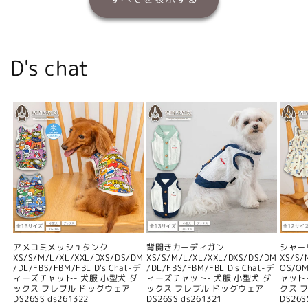
D's chat
アメコミメッシュタンク
背開きカーディガン
シャー
XS/S/M/L/XL/XXL/DXS/DS/DM
XS/S/M/L/XL/XXL/DXS/DS/DM
XS/S/
/DL/FBS/FBM/FBL D's Chat-デ
/DL/FBS/FBM/FBL D's Chat-デ
OS/O
ィーズチャット- 犬服 小型犬 ダ
ィーズチャット- 犬服 小型犬 ダ
ャット
ックス フレブル ドッグウェア
ックス フレブル ドッグウェア
クス 
DS26SS ds261322
DS26SS ds261321
DS26S