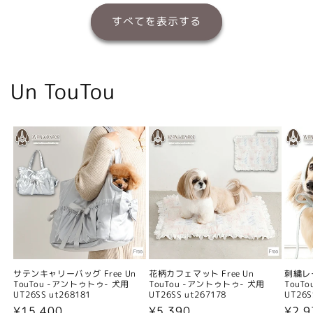
すべてを表示する
Un TouTou
サテンキャリーバッグ Free Un
花柄カフェマット Free Un
刺繍レー
TouTou -アントゥトゥ- 犬用
TouTou -アントゥトゥ- 犬用
TouT
UT26SS ut268181
UT26SS ut267178
UT26S
通
¥15,400
通
¥5,390
通
¥2,