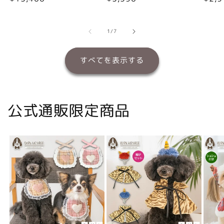
常
常
常
価
価
価
格
格
格
の
1
/
7
すべてを表示する
公式通販限定商品