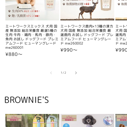
ミートワークスミックス 犬用 国
ミートワークス鹿肉×13種の漢方
ミート
産 無添加 総合栄養食 厳選5種の
犬用 国産 無添加 総合栄養食 厳
犬用 
生肉 牛肉・鶏肉・馬肉・豚肉・
選鹿肉 お試し ドッグフード プレ
選馬肉
魚肉 お試し ドッグフード プレミ
ミアムフード ヒューマングレー
ミアム
アムフード ヒューマングレード
ド mw260002
ド mw2
mw260001
通
¥990〜
通
¥99
通
¥880〜
常
常
常
価
価
価
格
格
格
の
1
/
2
BROWNIE'S