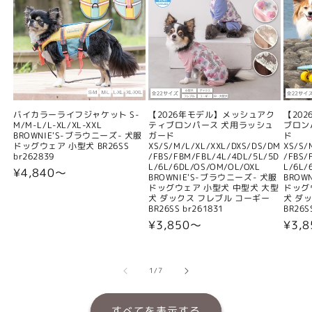
バイカラーライフジャケット S-
【2026年モデル】メッシュアク
【20
M/M-L/L-XL/XL-XXL
ティブロンパース 犬用ラッシュ
ブロン
BROWNIE'S-ブラウニーズ- 犬服
ガード
ド
ドッグウェア 小型犬 BR26SS
XS/S/M/L/XL/XXL/DXS/DS/DM
XS/S/
br262839
/FBS/FBM/FBL/4L/4DL/5L/5D
/FBS/
L/6L/6DL/OS/OM/OL/OXL
L/6L/
通
¥4,840〜
BROWNIE'S-ブラウニーズ- 犬服
BROW
常
ドッグウェア 小型犬 中型犬 大型
ドッグ
犬 ダックス フレブル コーギー
犬 ダ
価
BR26SS br261831
BR26S
格
通
¥3,850〜
通
¥3,
常
常
価
価
格
格
の
1
/
7
すべてを表示する