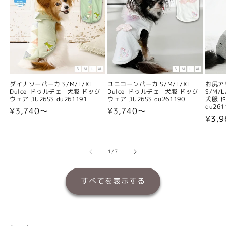
ダイナソーパーカ S/M/L/XL
ユニコーンパーカ S/M/L/XL
お尻ア
Dulce-ドゥルチェ- 犬服 ドッグ
Dulce-ドゥルチェ- 犬服 ドッグ
S/M/
ウェア DU26SS du261191
ウェア DU26SS du261190
犬服 ド
du261
通
¥3,740〜
通
¥3,740〜
通
¥3,
常
常
常
価
価
価
格
格
格
の
1
/
7
すべてを表示する