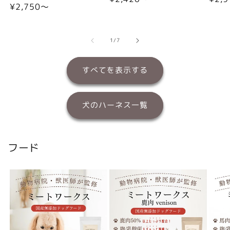
通
¥2,750〜
常
常
常
価
価
価
格
格
格
の
1
/
7
すべてを表示する
犬のハーネス一覧
フード