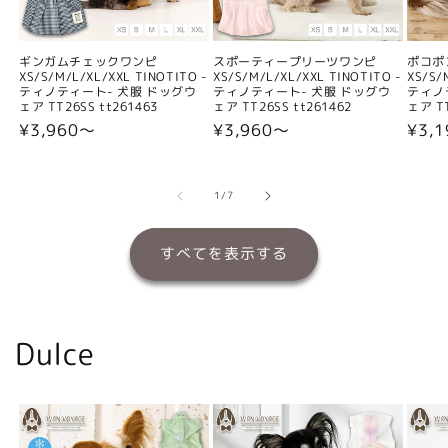
ギンガムチェックワンピ
スポーティープリーツワンピ
ポコポ
XS/S/M/L/XL/XXL TINOTITO -
XS/S/M/L/XL/XXL TINOTITO -
XS/S/
ティノティート- 犬服 ドッグウ
ティノティート- 犬服 ドッグウ
ティノ
ェア TT26SS tt261463
ェア TT26SS tt261462
ェア TT
通
¥3,960〜
通
¥3,960〜
通
¥3,
常
常
常
価
価
価
格
格
格
の
1
/
7
すべてを表示する
Dulce