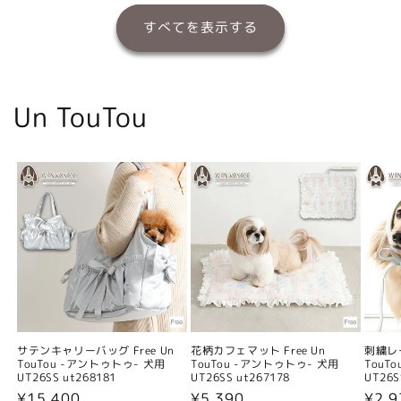
すべてを表示する
Un TouTou
サテンキャリーバッグ Free Un
花柄カフェマット Free Un
刺繍レー
TouTou -アントゥトゥ- 犬用
TouTou -アントゥトゥ- 犬用
TouT
UT26SS ut268181
UT26SS ut267178
UT26S
通
¥15,400
通
¥5,390
通
¥2,