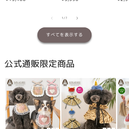
常
常
常
価
価
価
格
格
格
の
1
/
7
すべてを表示する
公式通販限定商品