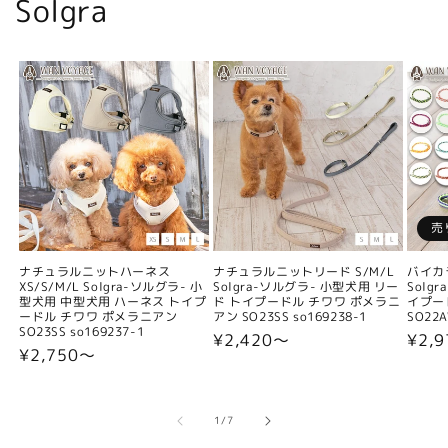
Solgra
売
ナチュラルニットハーネス
ナチュラルニットリード S/M/L
バイカ
XS/S/M/L Solgra-ソルグラ- 小
Solgra-ソルグラ- 小型犬用 リー
Solg
型犬用 中型犬用 ハーネス トイプ
ド トイプードル チワワ ポメラニ
イプー
ードル チワワ ポメラニアン
アン SO23SS so169238-1
SO22A
SO23SS so169237-1
通
¥2,420〜
通
¥2,9
通
¥2,750〜
常
常
常
価
価
価
格
格
格
の
1
/
7