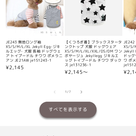
JE243 無地ロング袖
【くつろぎ着】ブラックスタータ
JE24
XS/S/M/L/XL Jekyll Egg-ジキ
ンクトップ 犬服 ドッグウェア
XS/S/
ルエッグ- 犬服 長袖 ドッグウェ
XS/S/M/L/XL/XXL/DS/DM ワン
Jeky
ア トイプードル チワワ ポメラニ
ボヤージュ Jekyllegg ジキルエ
ドッグ
アン JE21AW je151243-1
ッグ トイプードル チワワ ダック
ワ ポメ
ス je131236-1
je151
通
¥2,145
通
¥2,145〜
通
¥2,
常
常
常
価
価
価
格
格
格
の
1
/
7
すべてを表示する