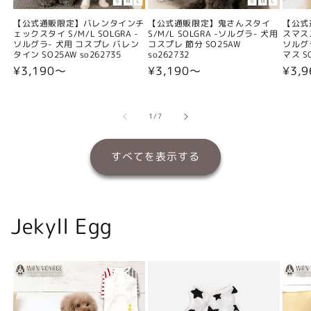
【公式通販限定】バレンタインチ
【公式通販限定】鬼さんスタイ
【公式
ェックスタイ S/M/L SOLGRA -
S/M/L SOLGRA -ソルグラ- 犬用
スマスス
ソルグラ- 犬用 コスプレ バレン
コスプレ 節分 SO25AW
ソルグ
タイン SO25AW so262735
so262732
マス SO
通
¥3,190〜
通
¥3,190〜
通
¥3,
常
常
常
価
価
価
格
格
格
の
1
/
7
すべてを表示する
Jekyll Egg