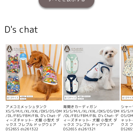
D's chat
アメコミメッシュタンク
背開きカーディガン
シャー
XS/S/M/L/XL/XXL/DXS/DS/DM
XS/S/M/L/XL/XXL/DXS/DS/DM
XS/S/
/DL/FBS/FBM/FBL D's Chat-デ
/DL/FBS/FBM/FBL D's Chat-デ
OS/O
ィーズチャット- 犬服 小型犬 ダ
ィーズチャット- 犬服 小型犬 ダ
ャット
ックス フレブル ドッグウェア
ックス フレブル ドッグウェア
クス 
DS26SS ds261322
DS26SS ds261321
DS26S