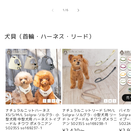
の
1
/
6
犬具（首輪・ハーネス・リード）
売
ナチュラルニットハーネス
ナチュラルニットリード S/M/L
バイカ
XS/S/M/L Solgra-ソルグラ- 小
Solgra-ソルグラ- 小型犬用 リー
Solg
型犬用 中型犬用 ハーネス トイプ
ド トイプードル チワワ ポメラニ
イプー
ードル チワワ ポメラニアン
アン SO23SS so169238-1
SO22A
SO23SS so169237-1
通
¥2,420〜
通
¥2,9