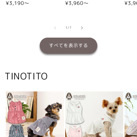
通
¥3,190〜
通
¥3,960〜
通
¥3,
常
常
常
価
価
価
格
格
格
の
1
/
7
すべてを表示する
TINOTITO