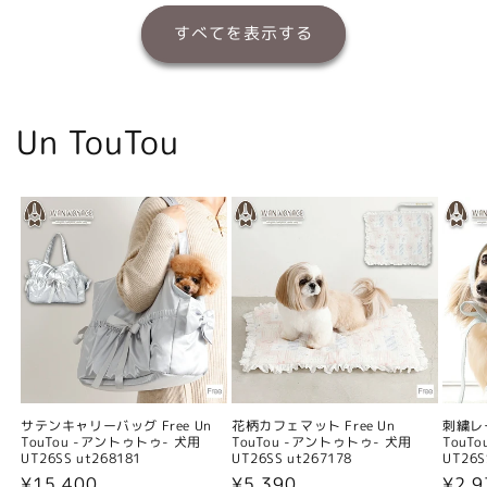
すべてを表示する
Un TouTou
サテンキャリーバッグ Free Un
花柄カフェマット Free Un
刺繍レー
TouTou -アントゥトゥ- 犬用
TouTou -アントゥトゥ- 犬用
TouT
UT26SS ut268181
UT26SS ut267178
UT26S
通
¥15,400
通
¥5,390
通
¥2,