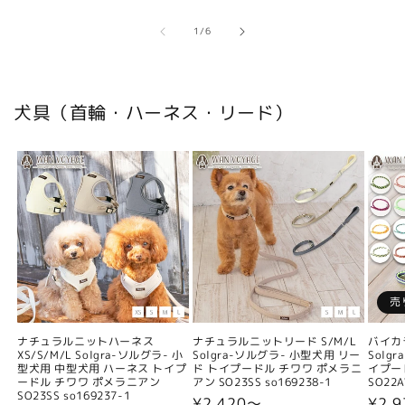
の
1
/
6
犬具（首輪・ハーネス・リード）
売
ナチュラルニットハーネス
ナチュラルニットリード S/M/L
バイカ
XS/S/M/L Solgra-ソルグラ- 小
Solgra-ソルグラ- 小型犬用 リー
Solg
型犬用 中型犬用 ハーネス トイプ
ド トイプードル チワワ ポメラニ
イプー
ードル チワワ ポメラニアン
アン SO23SS so169238-1
SO22A
SO23SS so169237-1
通
¥2,420〜
通
¥2,9