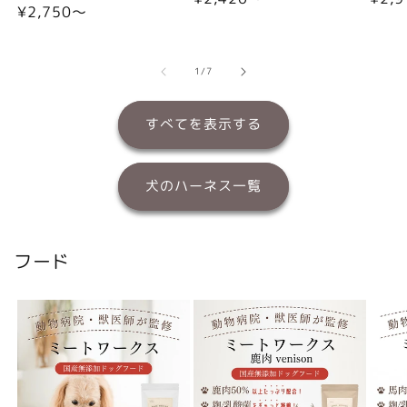
通
¥2,750〜
常
常
常
価
価
価
格
格
格
の
1
/
7
すべてを表示する
犬のハーネス一覧
フード