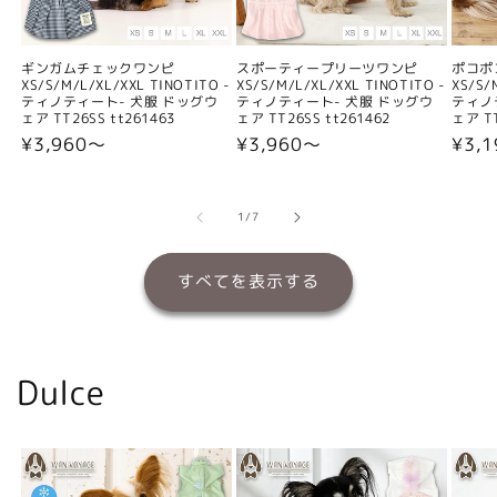
ギンガムチェックワンピ
スポーティープリーツワンピ
ポコポ
XS/S/M/L/XL/XXL TINOTITO -
XS/S/M/L/XL/XXL TINOTITO -
XS/S/
ティノティート- 犬服 ドッグウ
ティノティート- 犬服 ドッグウ
ティノ
ェア TT26SS tt261463
ェア TT26SS tt261462
ェア TT
通
¥3,960〜
通
¥3,960〜
通
¥3,
常
常
常
価
価
価
格
格
格
の
1
/
7
すべてを表示する
Dulce