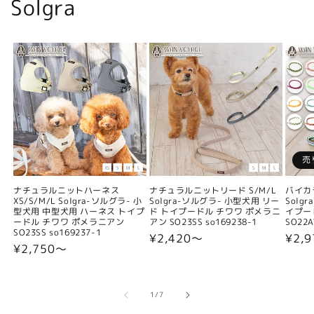
Solgra
売
ナチュラルニットハーネス
ナチュラルニットリード S/M/L
バイカ
XS/S/M/L Solgra-ソルグラ- 小
Solgra-ソルグラ- 小型犬用 リー
Solg
型犬用 中型犬用 ハーネス トイプ
ド トイプードル チワワ ポメラニ
イプー
ードル チワワ ポメラニアン
アン SO23SS so169238-1
SO22A
SO23SS so169237-1
通
¥2,420〜
通
¥2,9
通
¥2,750〜
常
常
常
価
価
価
格
格
格
の
1
/
7