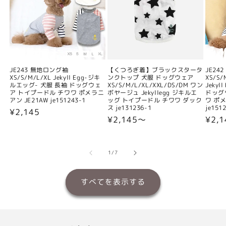
JE243 無地ロング袖
【くつろぎ着】ブラックスタータ
JE24
XS/S/M/L/XL Jekyll Egg-ジキ
ンクトップ 犬服 ドッグウェア
XS/S/
ルエッグ- 犬服 長袖 ドッグウェ
XS/S/M/L/XL/XXL/DS/DM ワン
Jeky
ア トイプードル チワワ ポメラニ
ボヤージュ Jekyllegg ジキルエ
ドッグ
アン JE21AW je151243-1
ッグ トイプードル チワワ ダック
ワ ポメ
ス je131236-1
je151
通
¥2,145
通
¥2,145〜
通
¥2,
常
常
常
価
価
価
格
格
格
の
1
/
7
すべてを表示する