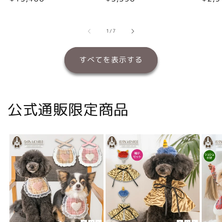
常
常
常
価
価
価
格
格
格
の
1
/
7
すべてを表示する
公式通販限定商品