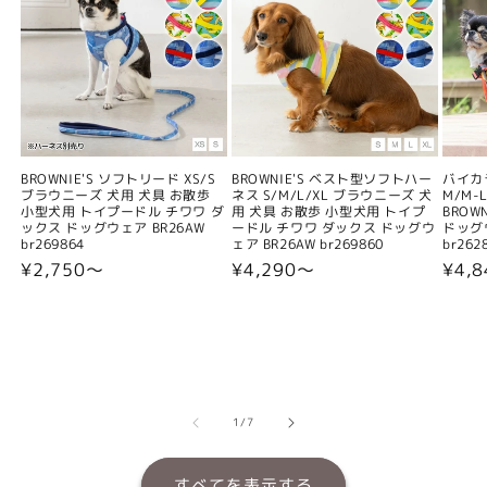
BROWNIE'S ソフトリード XS/S
BROWNIE'S ベスト型ソフトハー
バイカ
ブラウニーズ 犬用 犬具 お散歩
ネス S/M/L/XL ブラウニーズ 犬
M/M-L
小型犬用 トイプードル チワワ ダ
用 犬具 お散歩 小型犬用 トイプ
BROW
ックス ドッグウェア BR26AW
ードル チワワ ダックス ドッグウ
ドッグウ
br269864
ェア BR26AW br269860
br262
通
¥2,750〜
通
¥4,290〜
通
¥4,
常
常
常
価
価
価
格
格
格
の
1
/
7
すべてを表示する