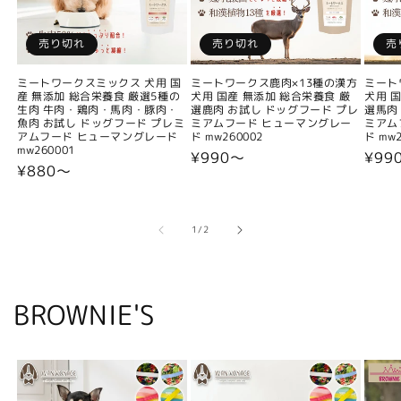
売り切れ
売り切れ
売
ミートワークスミックス 犬用 国
ミートワークス鹿肉×13種の漢方
ミート
産 無添加 総合栄養食 厳選5種の
犬用 国産 無添加 総合栄養食 厳
犬用 
生肉 牛肉・鶏肉・馬肉・豚肉・
選鹿肉 お試し ドッグフード プレ
選馬肉
魚肉 お試し ドッグフード プレミ
ミアムフード ヒューマングレー
ミアム
アムフード ヒューマングレード
ド mw260002
ド mw2
mw260001
通
¥990〜
通
¥99
通
¥880〜
常
常
常
価
価
価
格
格
格
の
1
/
2
BROWNIE'S