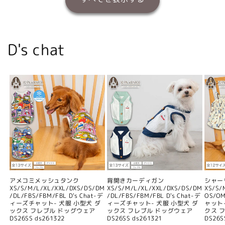
D's chat
アメコミメッシュタンク
背開きカーディガン
シャー
XS/S/M/L/XL/XXL/DXS/DS/DM
XS/S/M/L/XL/XXL/DXS/DS/DM
XS/S/
/DL/FBS/FBM/FBL D's Chat-デ
/DL/FBS/FBM/FBL D's Chat-デ
OS/O
ィーズチャット- 犬服 小型犬 ダ
ィーズチャット- 犬服 小型犬 ダ
ャット
ックス フレブル ドッグウェア
ックス フレブル ドッグウェア
クス 
DS26SS ds261322
DS26SS ds261321
DS26S