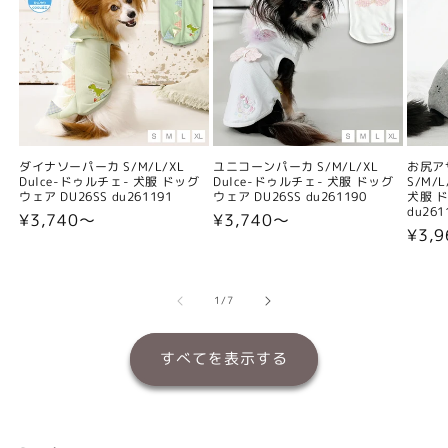
ダイナソーパーカ S/M/L/XL
ユニコーンパーカ S/M/L/XL
お尻ア
Dulce-ドゥルチェ- 犬服 ドッグ
Dulce-ドゥルチェ- 犬服 ドッグ
S/M/
ウェア DU26SS du261191
ウェア DU26SS du261190
犬服 ド
du261
通
¥3,740〜
通
¥3,740〜
通
¥3,
常
常
常
価
価
価
格
格
格
の
1
/
7
すべてを表示する