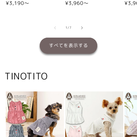
通
¥3,190〜
通
¥3,960〜
通
¥3,
常
常
常
価
価
価
格
格
格
の
1
/
7
すべてを表示する
TINOTITO