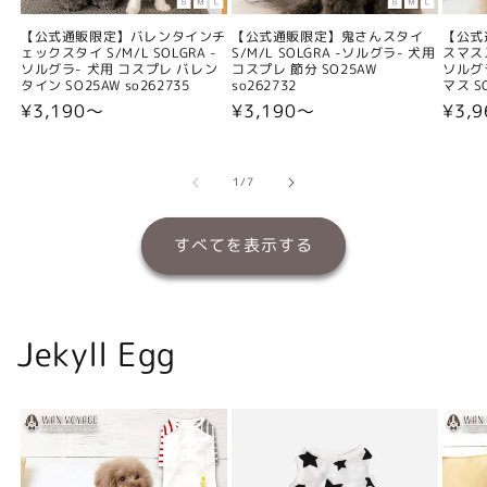
【公式通販限定】バレンタインチ
【公式通販限定】鬼さんスタイ
【公式
ェックスタイ S/M/L SOLGRA -
S/M/L SOLGRA -ソルグラ- 犬用
スマスス
ソルグラ- 犬用 コスプレ バレン
コスプレ 節分 SO25AW
ソルグ
タイン SO25AW so262735
so262732
マス SO
通
¥3,190〜
通
¥3,190〜
通
¥3,
常
常
常
価
価
価
格
格
格
の
1
/
7
すべてを表示する
Jekyll Egg