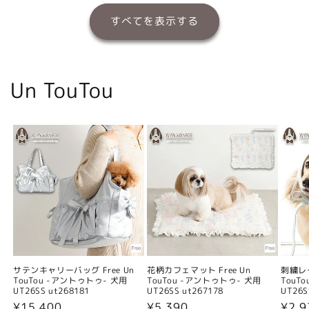
すべてを表示する
Un TouTou
サテンキャリーバッグ Free Un
花柄カフェマット Free Un
刺繍レー
TouTou -アントゥトゥ- 犬用
TouTou -アントゥトゥ- 犬用
TouT
UT26SS ut268181
UT26SS ut267178
UT26S
通
¥15,400
通
¥5,390
通
¥2,