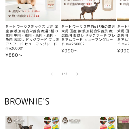
ミートワークスミックス 犬用 国
ミートワークス鹿肉×13種の漢方
ミート
産 無添加 総合栄養食 厳選5種の
犬用 国産 無添加 総合栄養食 厳
犬用 
生肉 牛肉・鶏肉・馬肉・豚肉・
選鹿肉 お試し ドッグフード プレ
選馬肉
魚肉 お試し ドッグフード プレミ
ミアムフード ヒューマングレー
ミアム
アムフード ヒューマングレード
ド mw260002
ド mw2
mw260001
通
¥990〜
通
¥99
通
¥880〜
常
常
常
価
価
価
格
格
格
の
1
/
2
BROWNIE'S