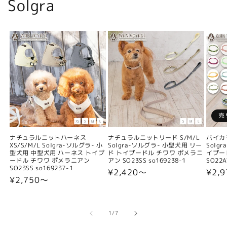
Solgra
売
ナチュラルニットハーネス
ナチュラルニットリード S/M/L
バイカ
XS/S/M/L Solgra-ソルグラ- 小
Solgra-ソルグラ- 小型犬用 リー
Solg
型犬用 中型犬用 ハーネス トイプ
ド トイプードル チワワ ポメラニ
イプー
ードル チワワ ポメラニアン
アン SO23SS so169238-1
SO22A
SO23SS so169237-1
通
¥2,420〜
通
¥2,9
通
¥2,750〜
常
常
常
価
価
価
格
格
格
の
1
/
7