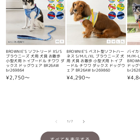
BROWNIE'S ソフトリード XS/S
BROWNIE'S ベスト型ソフトハー
バイカ
ブラウニーズ 犬用 犬具 お散歩
ネス S/M/L/XL ブラウニーズ 犬
M/M-L
小型犬用 トイプードル チワワ ダ
用 犬具 お散歩 小型犬用 トイプ
BROW
ックス ドッグウェア BR26AW
ードル チワワ ダックス ドッグウ
ドッグウ
br269864
ェア BR26AW br269860
br262
通
¥2,750〜
通
¥4,290〜
通
¥4,
常
常
常
価
価
価
格
格
格
の
1
/
7
すべてを表示する