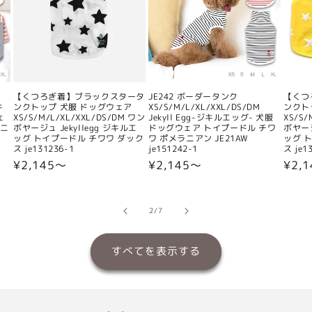
【くつろぎ着】ブラックスタータ
JE242 ボーダータンク
【くつ
キ
ンクトップ 犬服 ドッグウェア
XS/S/M/L/XL/XXL/DS/DM
ンクト
ェ
XS/S/M/L/XL/XXL/DS/DM ワン
Jekyll Egg-ジキルエッグ- 犬服
XS/S/
ラニ
ボヤージュ Jekyllegg ジキルエ
ドッグウェア トイプードル チワ
ボヤージ
ッグ トイプードル チワワ ダック
ワ ポメラニアン JE21AW
ッグ 
ス je131236-1
je151242-1
ス je1
通
¥2,145〜
通
¥2,145〜
通
¥2,
常
常
常
価
価
価
格
格
格
の
2
/
7
すべてを表示する