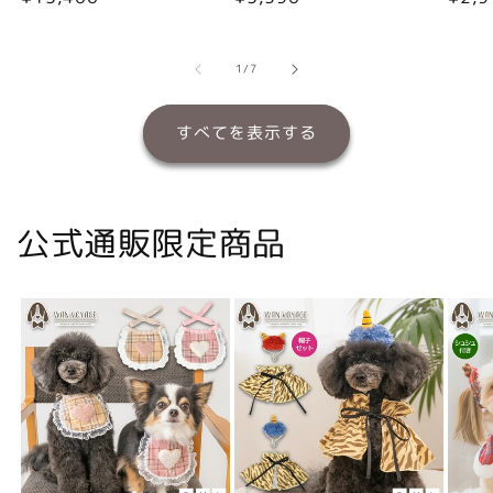
常
常
常
価
価
価
格
格
格
の
1
/
7
すべてを表示する
公式通販限定商品