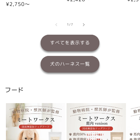
通
¥2,750〜
常
常
常
価
価
価
格
格
格
の
1
/
7
すべてを表示する
犬のハーネス一覧
フード