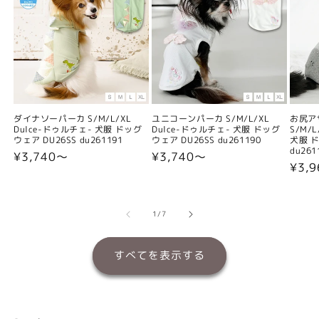
ダイナソーパーカ S/M/L/XL
ユニコーンパーカ S/M/L/XL
お尻ア
Dulce-ドゥルチェ- 犬服 ドッグ
Dulce-ドゥルチェ- 犬服 ドッグ
S/M/
ウェア DU26SS du261191
ウェア DU26SS du261190
犬服 ド
du261
通
¥3,740〜
通
¥3,740〜
通
¥3,
常
常
常
価
価
価
格
格
格
の
1
/
7
すべてを表示する