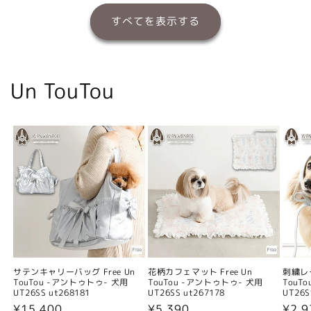
すべてを表示する
Un TouTou
サテンキャリーバッグ Free Un
花柄カフェマット Free Un
刺繍レー
TouTou -アントゥトゥ- 犬用
TouTou -アントゥトゥ- 犬用
TouT
UT26SS ut268181
UT26SS ut267178
UT26S
通
¥15,400
通
¥5,390
通
¥2,