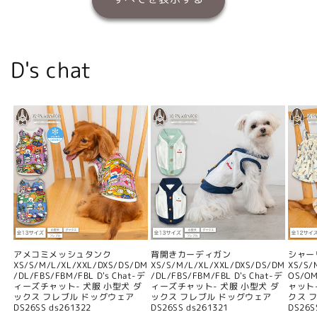
D's chat
アメコミメッシュタンク
背開きカーディガン
シャー
XS/S/M/L/XL/XXL/DXS/DS/DM
XS/S/M/L/XL/XXL/DXS/DS/DM
XS/S/
/DL/FBS/FBM/FBL D's Chat-デ
/DL/FBS/FBM/FBL D's Chat-デ
OS/O
ィーズチャット- 犬服 小型犬 ダ
ィーズチャット- 犬服 小型犬 ダ
ャット
ックス フレブル ドッグウェア
ックス フレブル ドッグウェア
クス 
DS26SS ds261322
DS26SS ds261321
DS26S