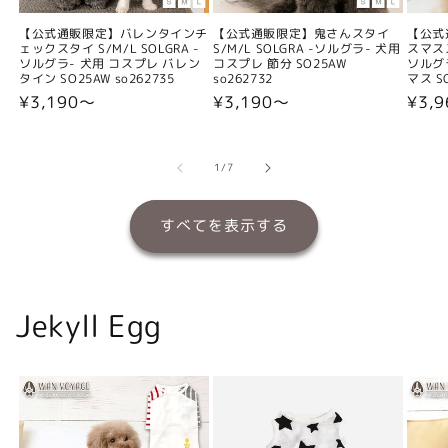
【公式通販限定】バレンタインチ
【公式通販限定】鬼さんスタイ
【公式
ェックスタイ S/M/L SOLGRA -
S/M/L SOLGRA -ソルグラ- 犬用
スマスス
ソルグラ- 犬用 コスプレ バレン
コスプレ 節分 SO25AW
ソルグ
タイン SO25AW so262735
so262732
マス SO
通
¥3,190〜
通
¥3,190〜
通
¥3,
常
常
常
価
価
価
格
格
格
の
1
/
7
すべてを表示する
Jekyll Egg