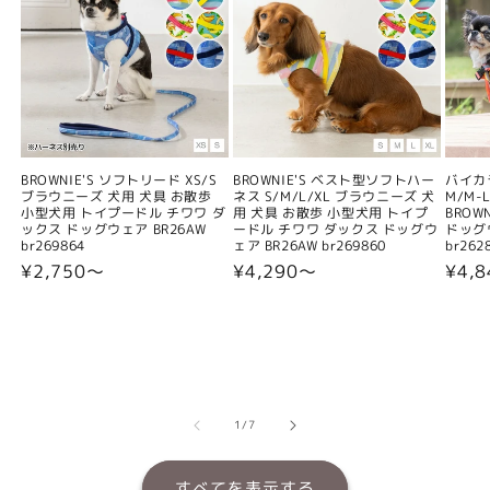
BROWNIE'S ソフトリード XS/S
BROWNIE'S ベスト型ソフトハー
バイカ
ブラウニーズ 犬用 犬具 お散歩
ネス S/M/L/XL ブラウニーズ 犬
M/M-L
小型犬用 トイプードル チワワ ダ
用 犬具 お散歩 小型犬用 トイプ
BROW
ックス ドッグウェア BR26AW
ードル チワワ ダックス ドッグウ
ドッグウ
br269864
ェア BR26AW br269860
br262
通
¥2,750〜
通
¥4,290〜
通
¥4,
常
常
常
価
価
価
格
格
格
の
1
/
7
すべてを表示する