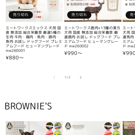
売り切れ
売り切れ
売
ミートワークスミックス 犬用 国
ミートワークス鹿肉×13種の漢方
ミート
産 無添加 総合栄養食 厳選5種の
犬用 国産 無添加 総合栄養食 厳
犬用 
生肉 牛肉・鶏肉・馬肉・豚肉・
選鹿肉 お試し ドッグフード プレ
選馬肉
魚肉 お試し ドッグフード プレミ
ミアムフード ヒューマングレー
ミアム
アムフード ヒューマングレード
ド mw260002
ド mw2
mw260001
通
¥990〜
通
¥99
通
¥880〜
常
常
常
価
価
価
格
格
格
の
1
/
2
BROWNIE'S