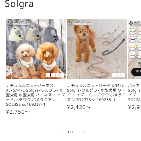
Solgra
売
ナチュラルニットハーネス
ナチュラルニットリード S/M/L
バイカ
XS/S/M/L Solgra-ソルグラ- 小
Solgra-ソルグラ- 小型犬用 リー
Solg
型犬用 中型犬用 ハーネス トイプ
ド トイプードル チワワ ポメラニ
イプー
ードル チワワ ポメラニアン
アン SO23SS so169238-1
SO22A
SO23SS so169237-1
通
¥2,420〜
通
¥2,9
通
¥2,750〜
常
常
常
価
価
価
格
格
格
の
1
/
7