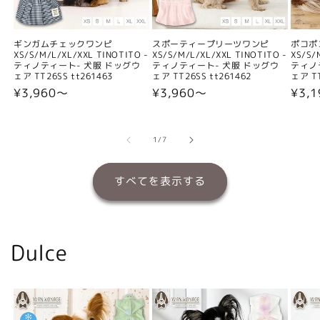
ギンガムチェックワンピ
スポーティープリーツワンピ
ポコポ
XS/S/M/L/XL/XXL TINOTITO -
XS/S/M/L/XL/XXL TINOTITO -
XS/S/
ティノティート- 犬服 ドッグウ
ティノティート- 犬服 ドッグウ
ティノ
ェア TT26SS tt261463
ェア TT26SS tt261462
ェア TT
通
¥3,960〜
通
¥3,960〜
通
¥3,
常
常
常
価
価
価
格
格
格
の
1
/
7
すべてを表示する
Dulce