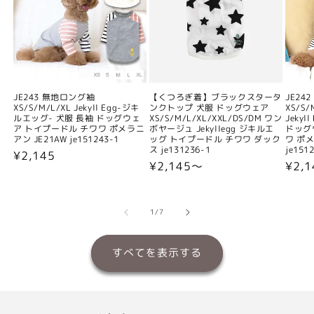
JE243 無地ロング袖
【くつろぎ着】ブラックスタータ
JE24
XS/S/M/L/XL Jekyll Egg-ジキ
ンクトップ 犬服 ドッグウェア
XS/S/
ルエッグ- 犬服 長袖 ドッグウェ
XS/S/M/L/XL/XXL/DS/DM ワン
Jeky
ア トイプードル チワワ ポメラニ
ボヤージュ Jekyllegg ジキルエ
ドッグ
アン JE21AW je151243-1
ッグ トイプードル チワワ ダック
ワ ポメ
ス je131236-1
je151
通
¥2,145
通
¥2,145〜
通
¥2,
常
常
常
価
価
価
格
格
格
の
1
/
7
すべてを表示する