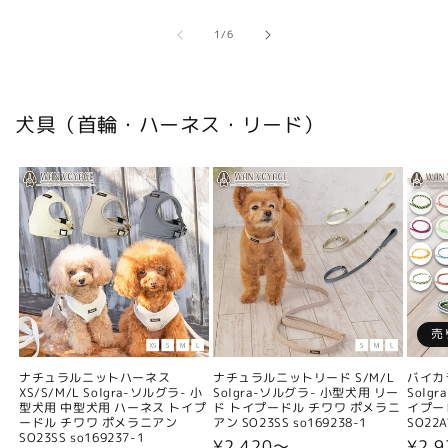
の
1
/
6
犬具（首輪・ハーネス・リード）
売
ナチュラルニットハーネス
ナチュラルニットリード S/M/L
バイカ
XS/S/M/L Solgra-ソルグラ- 小
Solgra-ソルグラ- 小型犬用 リー
Solg
型犬用 中型犬用 ハーネス トイプ
ド トイプードル チワワ ポメラニ
イプー
ードル チワワ ポメラニアン
アン SO23SS so169238-1
SO22A
SO23SS so169237-1
通
¥2,420〜
通
¥2,9