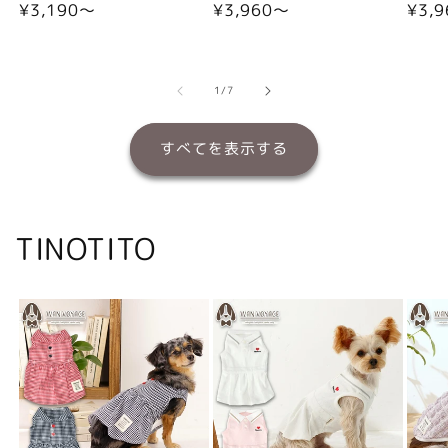
通
¥3,190〜
通
¥3,960〜
通
¥3,
常
常
常
価
価
価
格
格
格
の
1
/
7
すべてを表示する
TINOTITO