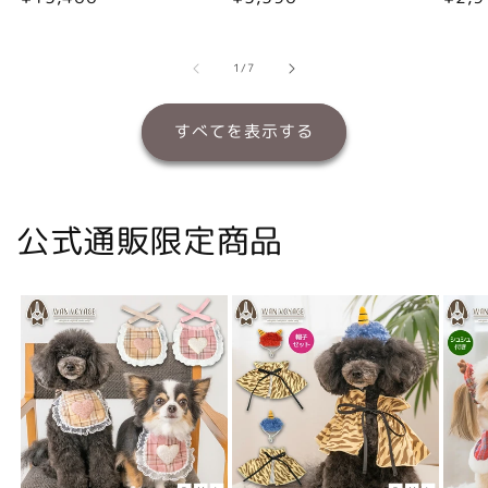
常
常
常
価
価
価
格
格
格
の
1
/
7
すべてを表示する
公式通販限定商品