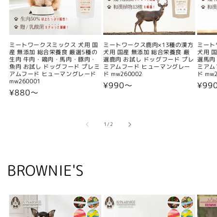
ミートワークスミックス 犬用 国
ミートワークス鹿肉×13種の漢方
ミート
産 無添加 総合栄養食 厳選5種の
犬用 国産 無添加 総合栄養食 厳
犬用 
生肉 牛肉・鶏肉・馬肉・豚肉・
選鹿肉 お試し ドッグフード プレ
選馬肉
魚肉 お試し ドッグフード プレミ
ミアムフード ヒューマングレー
ミアム
アムフード ヒューマングレード
ド mw260002
ド mw2
mw260001
通
¥990〜
通
¥99
通
¥880〜
常
常
常
価
価
価
格
格
格
の
1
/
2
BROWNIE'S