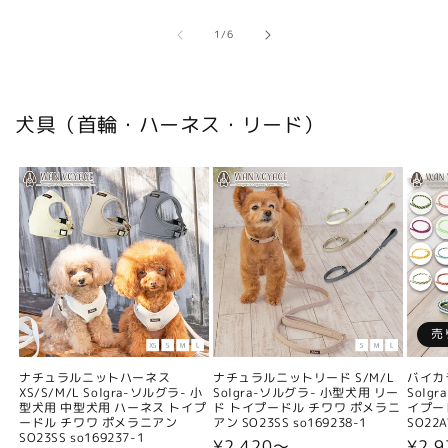
の
1
/
6
犬具（首輪・ハーネス・リード）
売
ナチュラルニットハーネス
ナチュラルニットリード S/M/L
バイカ
XS/S/M/L Solgra-ソルグラ- 小
Solgra-ソルグラ- 小型犬用 リー
Solg
型犬用 中型犬用 ハーネス トイプ
ド トイプードル チワワ ポメラニ
イプー
ードル チワワ ポメラニアン
アン SO23SS so169238-1
SO22A
SO23SS so169237-1
通
¥2,420〜
通
¥2,9