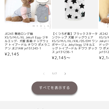
JE243 無地ロング袖
【くつろぎ着】ブラックスタータ
JE24
XS/S/M/L/XL Jekyll Egg-ジキ
ンクトップ 犬服 ドッグウェア
XS/S/
ルエッグ- 犬服 長袖 ドッグウェ
XS/S/M/L/XL/XXL/DS/DM ワン
Jeky
ア トイプードル チワワ ポメラニ
ボヤージュ Jekyllegg ジキルエ
ドッグ
アン JE21AW je151243-1
ッグ トイプードル チワワ ダック
ワ ポメ
ス je131236-1
je151
通
¥2,145
通
¥2,145〜
通
¥2,
常
常
常
価
価
価
格
格
格
の
1
/
7
すべてを表示する