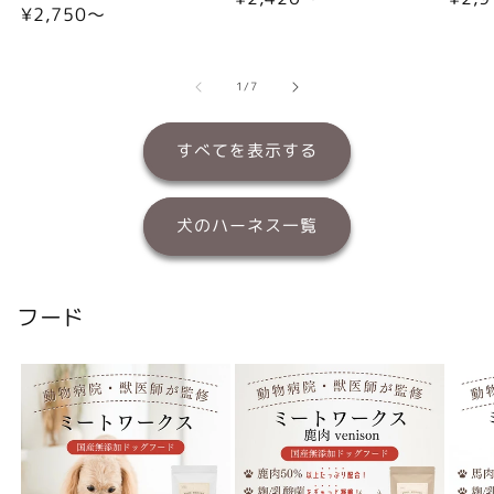
通
¥2,750〜
常
常
常
価
価
価
格
格
格
の
1
/
7
すべてを表示する
犬のハーネス一覧
フード