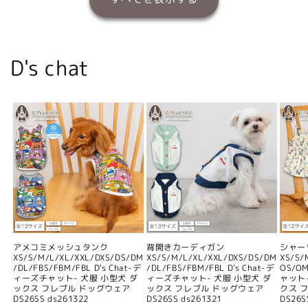
D's chat
アメコミメッシュタンク
背開きカーディガン
シャー
XS/S/M/L/XL/XXL/DXS/DS/DM
XS/S/M/L/XL/XXL/DXS/DS/DM
XS/S/
/DL/FBS/FBM/FBL D's Chat-デ
/DL/FBS/FBM/FBL D's Chat-デ
OS/O
ィーズチャット- 犬服 小型犬 ダ
ィーズチャット- 犬服 小型犬 ダ
ャット
ックス フレブル ドッグウェア
ックス フレブル ドッグウェア
クス 
DS26SS ds261322
DS26SS ds261321
DS26S