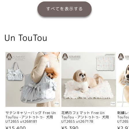
すべてを表示する
Un TouTou
サテンキャリーバッグ Free Un
花柄カフェマット Free Un
刺繍レー
TouTou -アントゥトゥ- 犬用
TouTou -アントゥトゥ- 犬用
TouT
UT26SS ut268181
UT26SS ut267178
UT26S
通
¥15,400
通
¥5,390
通
¥2,