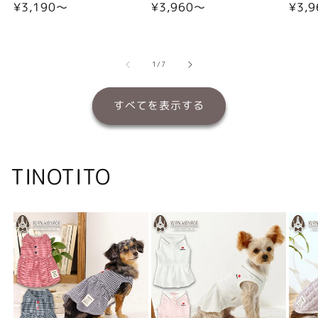
通
¥3,190〜
通
¥3,960〜
通
¥3,
常
常
常
価
価
価
格
格
格
の
1
/
7
すべてを表示する
TINOTITO