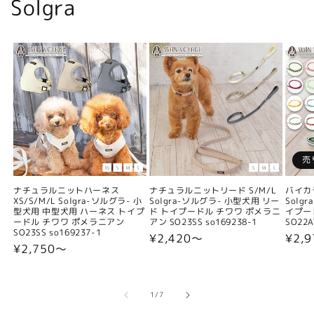
Solgra
売
ナチュラルニットハーネス
ナチュラルニットリード S/M/L
バイカ
XS/S/M/L Solgra-ソルグラ- 小
Solgra-ソルグラ- 小型犬用 リー
Solg
型犬用 中型犬用 ハーネス トイプ
ド トイプードル チワワ ポメラニ
イプー
ードル チワワ ポメラニアン
アン SO23SS so169238-1
SO22A
SO23SS so169237-1
通
¥2,420〜
通
¥2,9
通
¥2,750〜
常
常
常
価
価
価
格
格
格
の
1
/
7