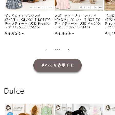
ギンガムチェックワンピ
スポーティープリーツワンピ
ポコポ
XS/S/M/L/XL/XXL TINOTITO -
XS/S/M/L/XL/XXL TINOTITO -
XS/S/
ティノティート- 犬服 ドッグウ
ティノティート- 犬服 ドッグウ
ティノ
ェア TT26SS tt261463
ェア TT26SS tt261462
ェア TT
通
¥3,960〜
通
¥3,960〜
通
¥3,
常
常
常
価
価
価
格
格
格
の
1
/
7
すべてを表示する
Dulce