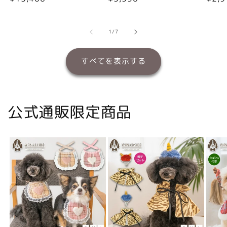
常
常
常
価
価
価
格
格
格
の
1
/
7
すべてを表示する
公式通販限定商品