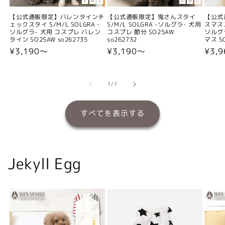
【公式通販限定】バレンタインチ
【公式通販限定】鬼さんスタイ
【公式
ェックスタイ S/M/L SOLGRA -
S/M/L SOLGRA -ソルグラ- 犬用
スマスス
ソルグラ- 犬用 コスプレ バレン
コスプレ 節分 SO25AW
ソルグ
タイン SO25AW so262735
so262732
マス SO
通
¥3,190〜
通
¥3,190〜
通
¥3,
常
常
常
価
価
価
格
格
格
の
1
/
7
すべてを表示する
Jekyll Egg