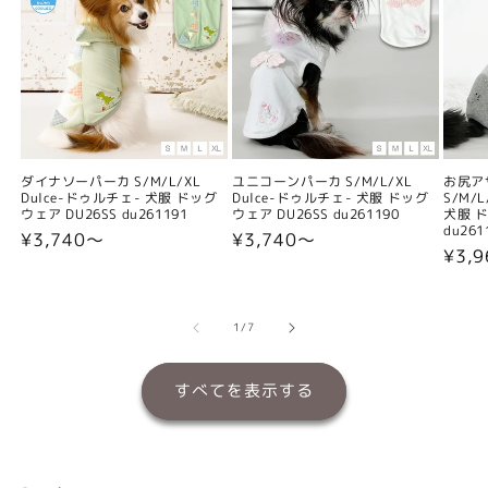
ダイナソーパーカ S/M/L/XL
ユニコーンパーカ S/M/L/XL
お尻ア
Dulce-ドゥルチェ- 犬服 ドッグ
Dulce-ドゥルチェ- 犬服 ドッグ
S/M/
ウェア DU26SS du261191
ウェア DU26SS du261190
犬服 ド
du261
通
¥3,740〜
通
¥3,740〜
通
¥3,
常
常
常
価
価
価
格
格
格
の
1
/
7
すべてを表示する