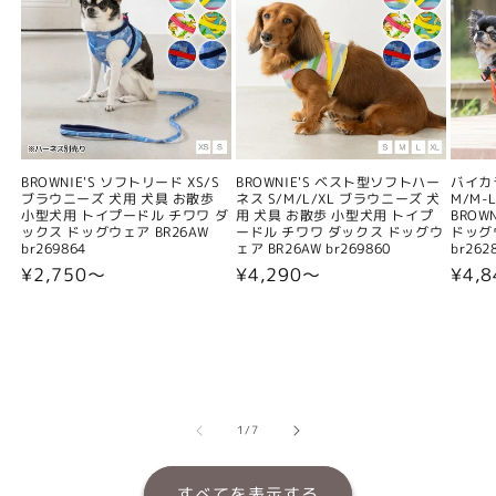
BROWNIE'S ソフトリード XS/S
BROWNIE'S ベスト型ソフトハー
バイカ
ブラウニーズ 犬用 犬具 お散歩
ネス S/M/L/XL ブラウニーズ 犬
M/M-L
小型犬用 トイプードル チワワ ダ
用 犬具 お散歩 小型犬用 トイプ
BROW
ックス ドッグウェア BR26AW
ードル チワワ ダックス ドッグウ
ドッグウ
br269864
ェア BR26AW br269860
br262
通
¥2,750〜
通
¥4,290〜
通
¥4,
常
常
常
価
価
価
格
格
格
の
1
/
7
すべてを表示する