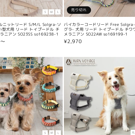
売り切れ
ニットリード S/M/L Solgra-ソ
バイカラーコードリード Free Solgra
小型犬用 リード トイプードル チ
グラ- 犬用 リード トイプードル チワ
ニアン SO23SS so169238-1
メラニアン SO22AW so169199-1
0〜
通
¥2,970
常
価
格