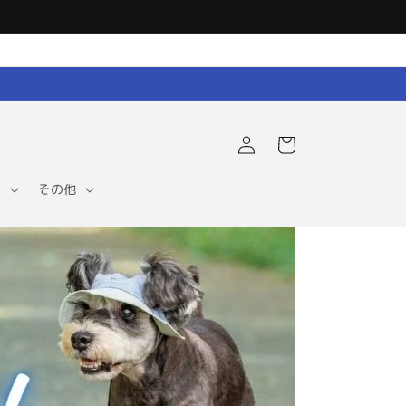
ロ
カ
グ
ー
イ
ト
ン
ア
その他