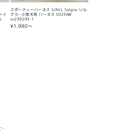
スポーティーハーネス S/M/L Solgra-ソル
 トイ
グラ- 小型犬用 ハーネス SO23AW
S
so239293-1
通
¥1,980〜
常
価
格