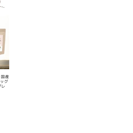
 国産
ドッグ
グレ