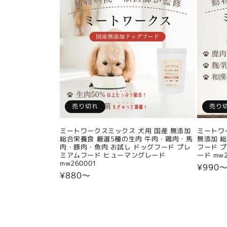
売り切れ
売り
ミートワークスミックス 犬用 国産 無添加
ミートワ
総合栄養食 厳選5種の生肉 牛肉・鶏肉・馬
無添加 
肉・豚肉・魚肉 お試し ドッグフード プレ
フード 
ミアムフード ヒューマングレード
ード mw2
mw260001
通
¥990
通
¥880〜
常
常
価
価
格
格