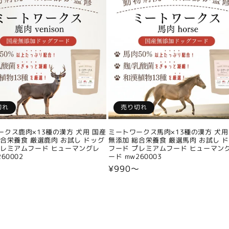
切れ
売り切れ
ークス鹿肉×13種の漢方 犬用 国産
ミートワークス馬肉×13種の漢方 犬用
総合栄養食 厳選鹿肉 お試し ドッグ
無添加 総合栄養食 厳選馬肉 お試し 
プレミアムフード ヒューマングレ
フード プレミアムフード ヒューマン
60002
ード mw260003
〜
通
¥990〜
常
価
格