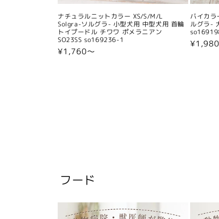
ナチュラルニットカラー XS/S/M/L
バイカラー
Solgra-ソルグラ- 小型犬用 中型犬用 首輪
ルグラ- 
トイプードル チワワ ポメラニアン
so16919
SO23SS so169236-1
通
¥1,98
通
¥1,760〜
常
常
価
価
格
格
フード