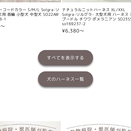
コードカラー S/M/L Solgra-ソ
ナチュラルニットハーネス XL/XXL
犬用 首輪 小型犬 中型犬 SO22AW
Solgra-ソルグラ- 大型犬用 ハーネス
8-1
プードル チワワ ポメラニアン SO23S
so169237-2
0〜
通
¥6,380〜
常
価
格
すべてを表示する
犬のハーネス一覧