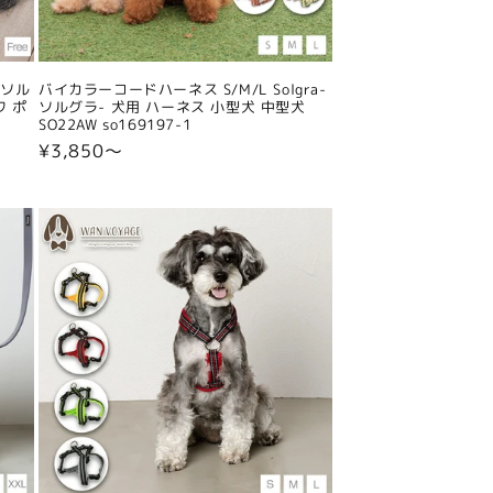
-ソル
バイカラーコードハーネス S/M/L Solgra-
ワ ポ
ソルグラ- 犬用 ハーネス 小型犬 中型犬
SO22AW so169197-1
通
¥3,850〜
常
価
格