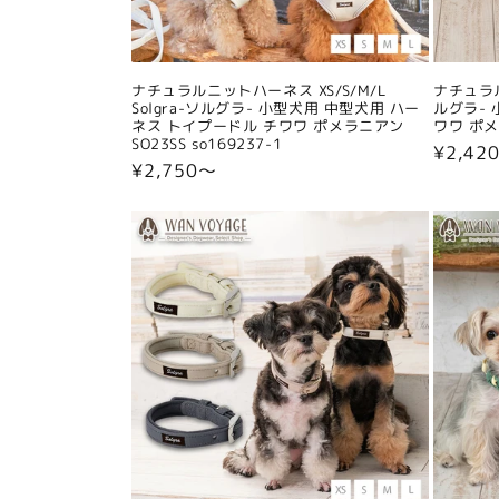
ナチュラルニットハーネス XS/S/M/L
ナチュラル
Solgra-ソルグラ- 小型犬用 中型犬用 ハー
ルグラ- 
ネス トイプードル チワワ ポメラニアン
ワワ ポメラ
SO23SS so169237-1
通
¥2,42
通
¥2,750〜
常
常
価
価
格
格