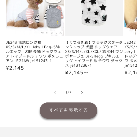
JE243 無地ロング袖
【くつろぎ着】ブラックスタータ
JE24
XS/S/M/L/XL Jekyll Egg-ジキ
ンクトップ 犬服 ドッグウェア
XS/S/
ルエッグ- 犬服 長袖 ドッグウェ
XS/S/M/L/XL/XXL/DS/DM ワン
Jeky
ア トイプードル チワワ ポメラニ
ボヤージュ Jekyllegg ジキルエ
ドッグ
アン JE21AW je151243-1
ッグ トイプードル チワワ ダック
ワ ポメ
ス je131236-1
je151
通
¥2,145
通
¥2,145〜
通
¥2,
常
常
常
価
価
価
格
格
格
の
1
/
7
すべてを表示する