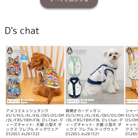
D's chat
アメコミメッシュタンク
背開きカーディガン
シャー
XS/S/M/L/XL/XXL/DXS/DS/DM
XS/S/M/L/XL/XXL/DXS/DS/DM
XS/S/
/DL/FBS/FBM/FBL D's Chat-デ
/DL/FBS/FBM/FBL D's Chat-デ
OS/O
ィーズチャット- 犬服 小型犬 ダ
ィーズチャット- 犬服 小型犬 ダ
ャット
ックス フレブル ドッグウェア
ックス フレブル ドッグウェア
クス 
DS26SS ds261322
DS26SS ds261321
DS26S