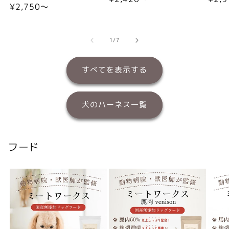
通
¥2,750〜
常
常
常
価
価
価
格
格
格
の
1
/
7
すべてを表示する
犬のハーネス一覧
フード