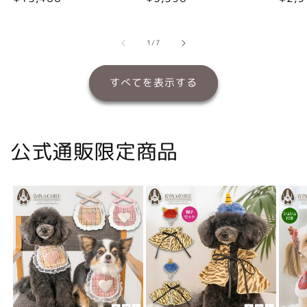
常
常
常
価
価
価
格
格
格
の
1
/
7
すべてを表示する
公式通販限定商品