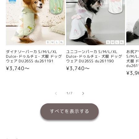
ダイナソーパーカ S/M/L/XL
ユニコーンパーカ S/M/L/XL
お尻ア
Dulce-ドゥルチェ- 犬服 ドッグ
Dulce-ドゥルチェ- 犬服 ドッグ
S/M/
ウェア DU26SS du261191
ウェア DU26SS du261190
犬服 ド
du261
通
¥3,740〜
通
¥3,740〜
通
¥3,
常
常
常
価
価
価
格
格
格
の
1
/
7
すべてを表示する