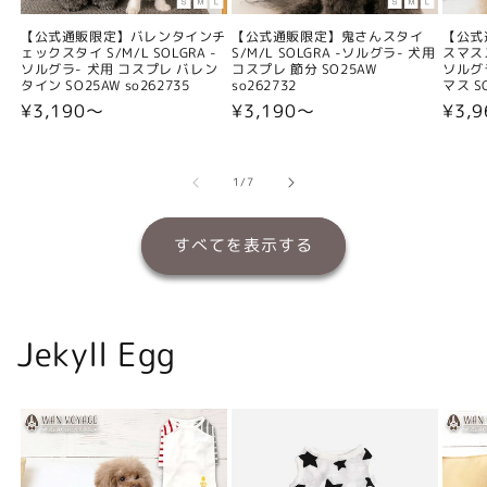
【公式通販限定】バレンタインチ
【公式通販限定】鬼さんスタイ
【公式
ェックスタイ S/M/L SOLGRA -
S/M/L SOLGRA -ソルグラ- 犬用
スマスス
ソルグラ- 犬用 コスプレ バレン
コスプレ 節分 SO25AW
ソルグ
タイン SO25AW so262735
so262732
マス SO
通
¥3,190〜
通
¥3,190〜
通
¥3,
常
常
常
価
価
価
格
格
格
の
1
/
7
すべてを表示する
Jekyll Egg