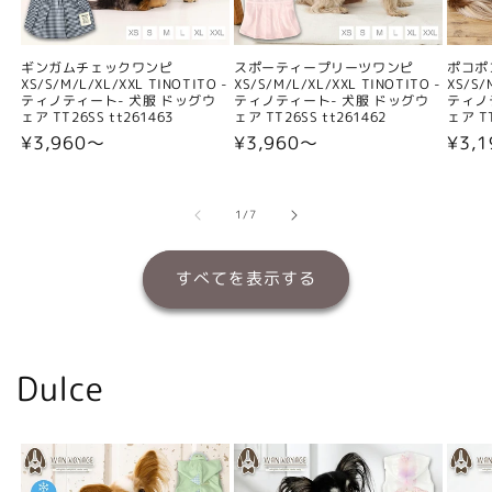
ギンガムチェックワンピ
スポーティープリーツワンピ
ポコポ
XS/S/M/L/XL/XXL TINOTITO -
XS/S/M/L/XL/XXL TINOTITO -
XS/S/
ティノティート- 犬服 ドッグウ
ティノティート- 犬服 ドッグウ
ティノ
ェア TT26SS tt261463
ェア TT26SS tt261462
ェア TT
通
¥3,960〜
通
¥3,960〜
通
¥3,
常
常
常
価
価
価
格
格
格
の
1
/
7
すべてを表示する
Dulce