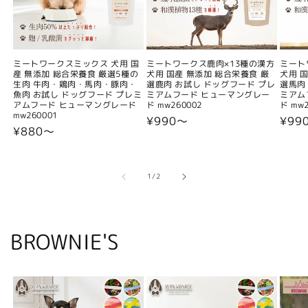
ミートワークスミックス 犬用 国
ミートワークス鹿肉×13種の漢方
ミート
産 無添加 総合栄養食 厳選5種の
犬用 国産 無添加 総合栄養食 厳
犬用 
生肉 牛肉・鶏肉・馬肉・豚肉・
選鹿肉 お試し ドッグフード プレ
選馬肉
魚肉 お試し ドッグフード プレミ
ミアムフード ヒューマングレー
ミアム
アムフード ヒューマングレード
ド mw260002
ド mw2
mw260001
通
¥990〜
通
¥99
通
¥880〜
常
常
常
価
価
価
格
格
格
の
1
/
2
BROWNIE'S