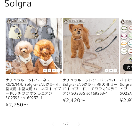
Solgra
売
ナチュラルニットハーネス
ナチュラルニットリード S/M/L
バイカ
XS/S/M/L Solgra-ソルグラ- 小
Solgra-ソルグラ- 小型犬用 リー
Solg
型犬用 中型犬用 ハーネス トイプ
ド トイプードル チワワ ポメラニ
イプー
ードル チワワ ポメラニアン
アン SO23SS so169238-1
SO22A
SO23SS so169237-1
通
¥2,420〜
通
¥2,9
通
¥2,750〜
常
常
常
価
価
価
格
格
格
の
1
/
7