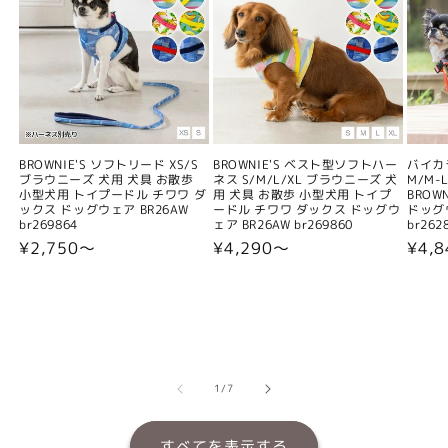
BROWNIE'S ソフトリード XS/S
BROWNIE'S ベスト型ソフトハー
バイカ
ブラウニーズ 犬用 犬具 お散歩
ネス S/M/L/XL ブラウニーズ 犬
M/M-L
小型犬用 トイプードル チワワ ダ
用 犬具 お散歩 小型犬用 トイプ
BROW
ックス ドッグウェア BR26AW
ードル チワワ ダックス ドッグウ
ドッグウ
br269864
ェア BR26AW br269860
br262
通
¥2,750〜
通
¥4,290〜
通
¥4,
常
常
常
価
価
価
格
格
格
の
1
/
7
すべてを表示する