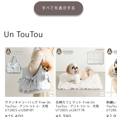
すべてを表示する
Un TouTou
サテンキャリーバッグ Free Un
花柄カフェマット Free Un
刺繍レー
TouTou -アントゥトゥ- 犬用
TouTou -アントゥトゥ- 犬用
TouT
UT26SS ut268181
UT26SS ut267178
UT26S
通
¥15,400
通
¥5,390
通
¥2,