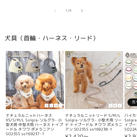
の
1
/
6
犬具（首輪・ハーネス・リード）
売
ナチュラルニットハーネス
ナチュラルニットリード S/M/L
バイカ
XS/S/M/L Solgra-ソルグラ- 小
Solgra-ソルグラ- 小型犬用 リー
Solg
型犬用 中型犬用 ハーネス トイプ
ド トイプードル チワワ ポメラニ
イプー
ードル チワワ ポメラニアン
アン SO23SS so169238-1
SO22A
SO23SS so169237-1
通
¥2,420〜
通
¥2,9