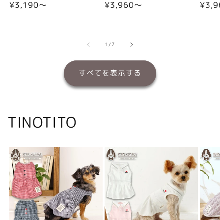
通
¥3,190〜
通
¥3,960〜
通
¥3,
常
常
常
価
価
価
格
格
格
の
1
/
7
すべてを表示する
TINOTITO