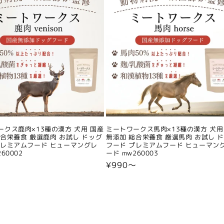
ークス鹿肉×13種の漢方 犬用 国産
ミートワークス馬肉×13種の漢方 犬用
総合栄養食 厳選鹿肉 お試し ドッグ
無添加 総合栄養食 厳選馬肉 お試し 
プレミアムフード ヒューマングレ
フード プレミアムフード ヒューマン
60002
ード mw260003
〜
通
¥990〜
常
価
格