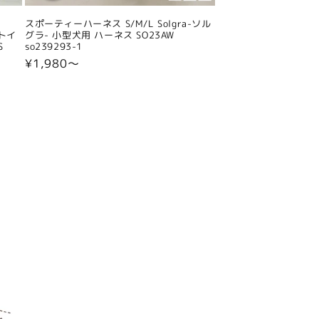
スポーティーハーネス S/M/L Solgra-ソル
 トイ
グラ- 小型犬用 ハーネス SO23AW
S
so239293-1
通
¥1,980〜
常
価
格