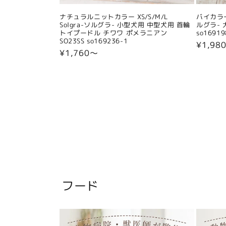
ナチュラルニットカラー XS/S/M/L
バイカラー
Solgra-ソルグラ- 小型犬用 中型犬用 首輪
ルグラ- 
トイプードル チワワ ポメラニアン
so16919
SO23SS so169236-1
通
¥1,98
通
¥1,760〜
常
常
価
価
格
格
フード