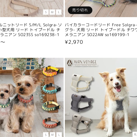
売り切れ
ニットリード S/M/L Solgra-ソ
バイカラーコードリード Free Solgra
小型犬用 リード トイプードル チ
グラ- 犬用 リード トイプードル チワ
ニアン SO23SS so169238-1
メラニアン SO22AW so169199-1
0〜
通
¥2,970
常
価
格