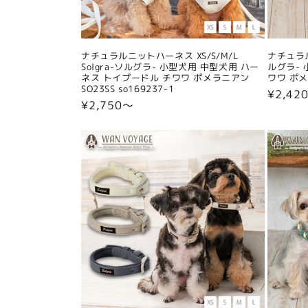
ナチュラルニットハーネス XS/S/M/L
ナチュラル
Solgra-ソルグラ- 小型犬用 中型犬用 ハー
ルグラ- 
ネス トイプードル チワワ ポメラニアン
ワワ ポメラ
SO23SS so169237-1
通
¥2,42
通
¥2,750〜
常
常
価
価
格
格