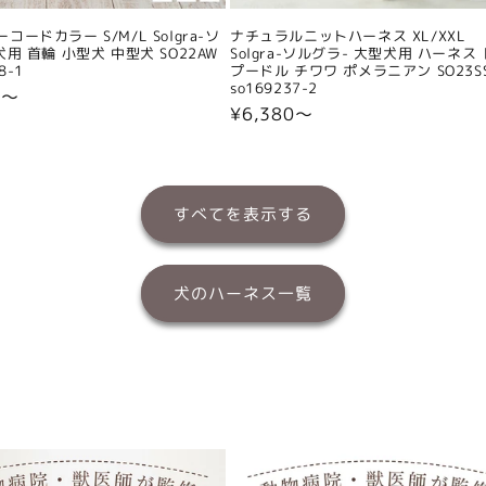
コードカラー S/M/L Solgra-ソ
ナチュラルニットハーネス XL/XXL
犬用 首輪 小型犬 中型犬 SO22AW
Solgra-ソルグラ- 大型犬用 ハーネス
8-1
プードル チワワ ポメラニアン SO23S
so169237-2
0〜
通
¥6,380〜
常
価
格
すべてを表示する
犬のハーネス一覧