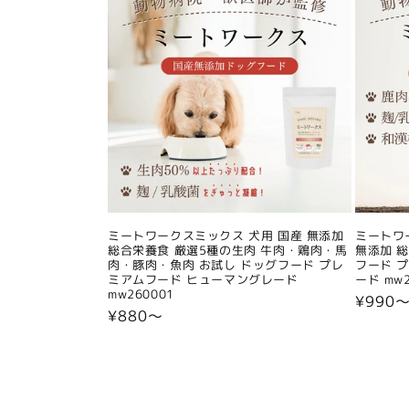
ミートワークスミックス 犬用 国産 無添加
ミートワ
総合栄養食 厳選5種の生肉 牛肉・鶏肉・馬
無添加 
肉・豚肉・魚肉 お試し ドッグフード プレ
フード 
ミアムフード ヒューマングレード
ード mw2
mw260001
通
¥990
通
¥880〜
常
常
価
価
格
格