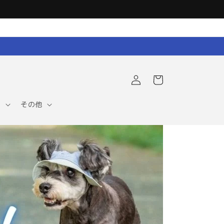
ロ
カ
グ
ー
イ
ト
ン
ア
その他