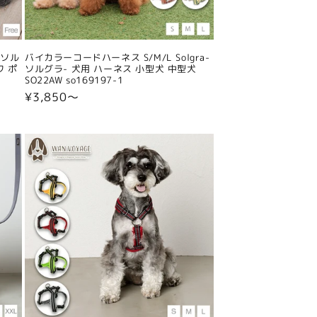
-ソル
バイカラーコードハーネス S/M/L Solgra-
ワ ポ
ソルグラ- 犬用 ハーネス 小型犬 中型犬
SO22AW so169197-1
通
¥3,850〜
常
価
格