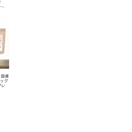
 国産
ドッグ
グレ