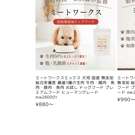
ミートワークスミックス 犬用 国産 無添加
ミートワ
総合栄養食 厳選5種の生肉 牛肉・鶏肉・馬
無添加 
肉・豚肉・魚肉 お試し ドッグフード プレ
フード 
ミアムフード ヒューマングレード
ード mw2
mw260001
通
¥990
通
¥880〜
常
常
価
価
格
格