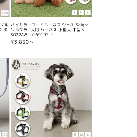
-ソル
バイカラーコードハーネス S/M/L Solgra-
ワ ポ
ソルグラ- 犬用 ハーネス 小型犬 中型犬
SO22AW so169197-1
通
¥3,850〜
常
価
格