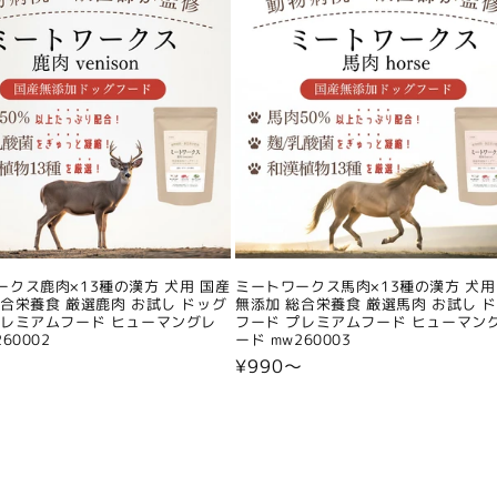
ークス鹿肉×13種の漢方 犬用 国産
ミートワークス馬肉×13種の漢方 犬用
総合栄養食 厳選鹿肉 お試し ドッグ
無添加 総合栄養食 厳選馬肉 お試し 
プレミアムフード ヒューマングレ
フード プレミアムフード ヒューマン
60002
ード mw260003
〜
通
¥990〜
常
価
格