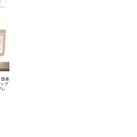
 国産
ドッグ
グレ