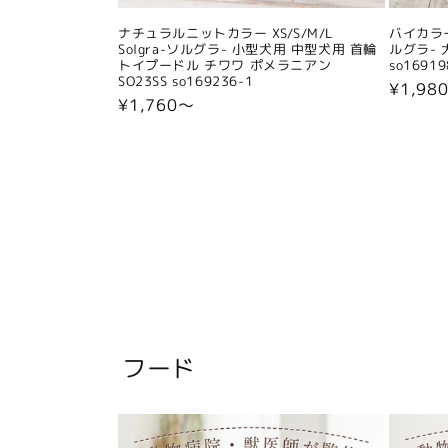
ナチュラルニットカラー XS/S/M/L
バイカラー
Solgra-ソルグラ- 小型犬用 中型犬用 首輪
ルグラ- 
トイプードル チワワ ポメラニアン
so16919
SO23SS so169236-1
通
¥1,98
通
¥1,760〜
常
常
価
価
格
格
フード