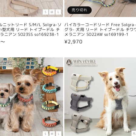
売り切れ
ニットリード S/M/L Solgra-ソ
バイカラーコードリード Free Solgra
小型犬用 リード トイプードル チ
グラ- 犬用 リード トイプードル チワ
ニアン SO23SS so169238-1
メラニアン SO22AW so169199-1
0〜
通
¥2,970
常
価
格