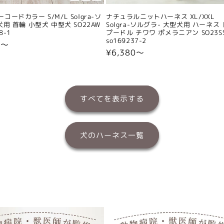
コードカラー S/M/L Solgra-ソ
ナチュラルニットハーネス XL/XXL
犬用 首輪 小型犬 中型犬 SO22AW
Solgra-ソルグラ- 大型犬用 ハーネス
8-1
プードル チワワ ポメラニアン SO23S
so169237-2
0〜
通
¥6,380〜
常
価
格
すべてを表示する
犬のハーネス一覧