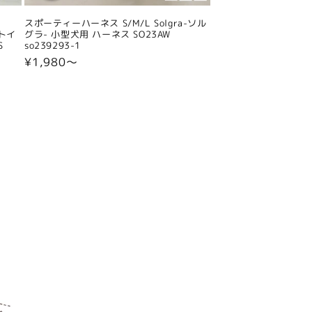
スポーティーハーネス S/M/L Solgra-ソル
 トイ
グラ- 小型犬用 ハーネス SO23AW
S
so239293-1
通
¥1,980〜
常
価
格