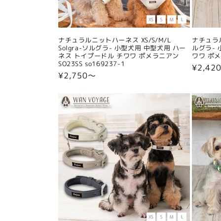
ナチュラルニットハーネス XS/S/M/L
ナチュラル
Solgra-ソルグラ- 小型犬用 中型犬用 ハー
ルグラ- 
ネス トイプードル チワワ ポメラニアン
ワワ ポメラ
SO23SS so169237-1
通
¥2,42
通
¥2,750〜
常
常
価
価
格
格