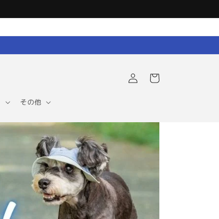
ロ
カ
グ
ー
イ
ト
ン
ア
その他