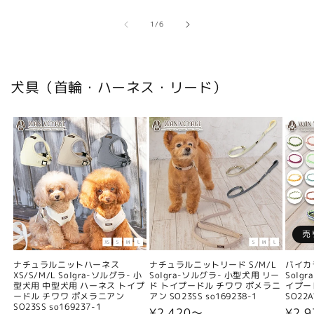
の
1
/
6
犬具（首輪・ハーネス・リード）
売
ナチュラルニットハーネス
ナチュラルニットリード S/M/L
バイカ
XS/S/M/L Solgra-ソルグラ- 小
Solgra-ソルグラ- 小型犬用 リー
Solg
型犬用 中型犬用 ハーネス トイプ
ド トイプードル チワワ ポメラニ
イプー
ードル チワワ ポメラニアン
アン SO23SS so169238-1
SO22A
SO23SS so169237-1
通
¥2,420〜
通
¥2,9