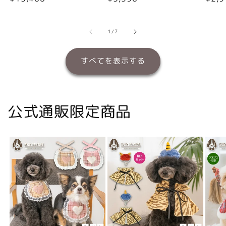
常
常
常
価
価
価
格
格
格
の
1
/
7
すべてを表示する
公式通販限定商品