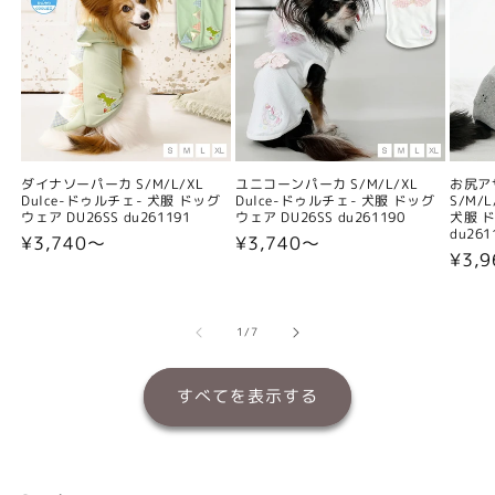
ダイナソーパーカ S/M/L/XL
ユニコーンパーカ S/M/L/XL
お尻ア
Dulce-ドゥルチェ- 犬服 ドッグ
Dulce-ドゥルチェ- 犬服 ドッグ
S/M/
ウェア DU26SS du261191
ウェア DU26SS du261190
犬服 ド
du261
通
¥3,740〜
通
¥3,740〜
通
¥3,
常
常
常
価
価
価
格
格
格
の
1
/
7
すべてを表示する