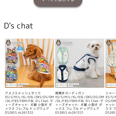
D's chat
アメコミメッシュタンク
背開きカーディガン
シャー
XS/S/M/L/XL/XXL/DXS/DS/DM
XS/S/M/L/XL/XXL/DXS/DS/DM
XS/S/
/DL/FBS/FBM/FBL D's Chat-デ
/DL/FBS/FBM/FBL D's Chat-デ
OS/O
ィーズチャット- 犬服 小型犬 ダ
ィーズチャット- 犬服 小型犬 ダ
ャット
ックス フレブル ドッグウェア
ックス フレブル ドッグウェア
クス 
DS26SS ds261322
DS26SS ds261321
DS26S