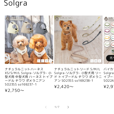
Solgra
売
ナチュラルニットハーネス
ナチュラルニットリード S/M/L
バイカ
XS/S/M/L Solgra-ソルグラ- 小
Solgra-ソルグラ- 小型犬用 リー
Solg
型犬用 中型犬用 ハーネス トイプ
ド トイプードル チワワ ポメラニ
イプー
ードル チワワ ポメラニアン
アン SO23SS so169238-1
SO22A
SO23SS so169237-1
通
¥2,420〜
通
¥2,9
通
¥2,750〜
常
常
常
価
価
価
格
格
格
の
1
/
7