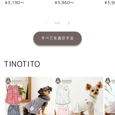
通
¥3,190〜
通
¥3,960〜
通
¥3,
常
常
常
価
価
価
格
格
格
の
1
/
7
すべてを表示する
TINOTITO