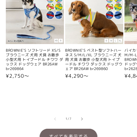
BROWNIE'S ソフトリード XS/S
BROWNIE'S ベスト型ソフトハー
バイカ
ブラウニーズ 犬用 犬具 お散歩
ネス S/M/L/XL ブラウニーズ 犬
M/M-L
小型犬用 トイプードル チワワ ダ
用 犬具 お散歩 小型犬用 トイプ
BROW
ックス ドッグウェア BR26AW
ードル チワワ ダックス ドッグウ
ドッグウ
br269864
ェア BR26AW br269860
br262
通
¥2,750〜
通
¥4,290〜
通
¥4,
常
常
常
価
価
価
格
格
格
の
1
/
7
すべてを表示する