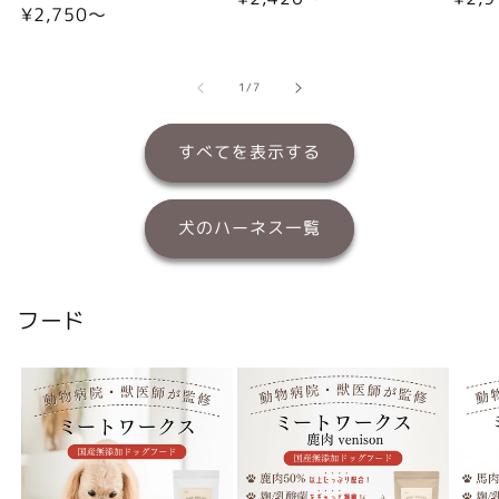
通
¥2,750〜
常
常
常
価
価
価
格
格
格
の
1
/
7
すべてを表示する
犬のハーネス一覧
フード