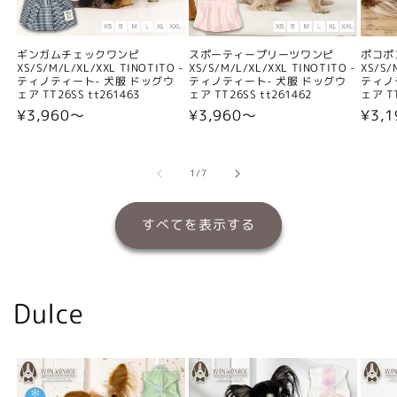
ギンガムチェックワンピ
スポーティープリーツワンピ
ポコポ
XS/S/M/L/XL/XXL TINOTITO -
XS/S/M/L/XL/XXL TINOTITO -
XS/S/
ティノティート- 犬服 ドッグウ
ティノティート- 犬服 ドッグウ
ティノ
ェア TT26SS tt261463
ェア TT26SS tt261462
ェア TT
通
¥3,960〜
通
¥3,960〜
通
¥3,
常
常
常
価
価
価
格
格
格
の
1
/
7
すべてを表示する
Dulce