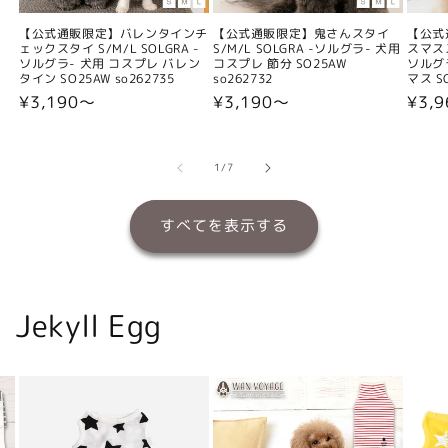
【公式通販限定】バレンタインチ
【公式通販限定】鬼さんスタイ
【公式
ェックスタイ S/M/L SOLGRA -
S/M/L SOLGRA -ソルグラ- 犬用
スマスス
ソルグラ- 犬用 コスプレ バレン
コスプレ 節分 SO25AW
ソルグ
タイン SO25AW so262735
so262732
マス SO
通
¥3,190〜
通
¥3,190〜
通
¥3,
常
常
常
価
価
価
格
格
格
の
1
/
7
すべてを表示する
Jekyll Egg