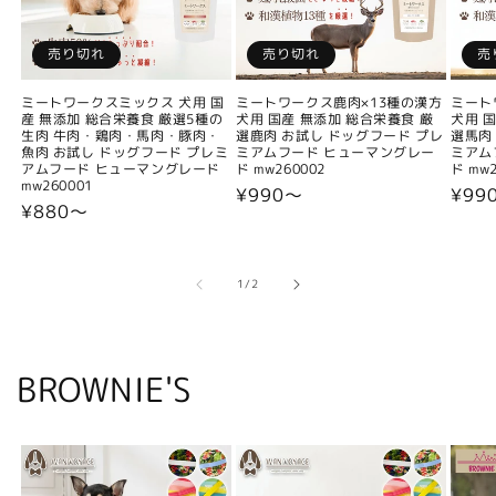
売り切れ
売り切れ
売
ミートワークスミックス 犬用 国
ミートワークス鹿肉×13種の漢方
ミート
産 無添加 総合栄養食 厳選5種の
犬用 国産 無添加 総合栄養食 厳
犬用 
生肉 牛肉・鶏肉・馬肉・豚肉・
選鹿肉 お試し ドッグフード プレ
選馬肉
魚肉 お試し ドッグフード プレミ
ミアムフード ヒューマングレー
ミアム
アムフード ヒューマングレード
ド mw260002
ド mw2
mw260001
通
¥990〜
通
¥99
通
¥880〜
常
常
常
価
価
価
格
格
格
の
1
/
2
BROWNIE'S