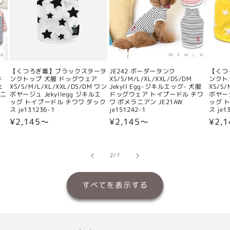
【くつろぎ着】ブラックスタータ
JE242 ボーダータンク
【くつ
キ
ンクトップ 犬服 ドッグウェア
XS/S/M/L/XL/XXL/DS/DM
ンクト
ェ
XS/S/M/L/XL/XXL/DS/DM ワン
Jekyll Egg-ジキルエッグ- 犬服
XS/S/
ラニ
ボヤージュ Jekyllegg ジキルエ
ドッグウェア トイプードル チワ
ボヤージ
ッグ トイプードル チワワ ダック
ワ ポメラニアン JE21AW
ッグ 
ス je131236-1
je151242-1
ス je1
通
¥2,145〜
通
¥2,145〜
通
¥2,
常
常
常
価
価
価
格
格
格
の
2
/
7
すべてを表示する