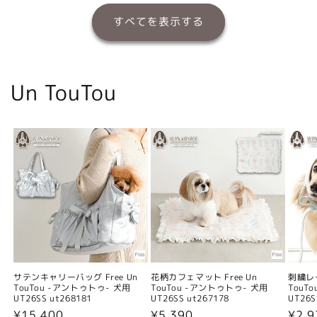
すべてを表示する
Un TouTou
サテンキャリーバッグ Free Un
花柄カフェマット Free Un
刺繍レー
TouTou -アントゥトゥ- 犬用
TouTou -アントゥトゥ- 犬用
TouT
UT26SS ut268181
UT26SS ut267178
UT26S
通
¥15,400
通
¥5,390
通
¥2,