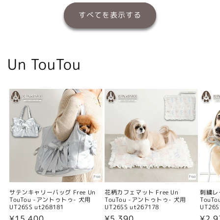
すべてを表示する
Un TouTou
サテンキャリーバッグ Free Un
花柄カフェマット Free Un
刺繍レー
TouTou -アントゥトゥ- 犬用
TouTou -アントゥトゥ- 犬用
TouT
UT26SS ut268181
UT26SS ut267178
UT26S
通
¥15,400
通
¥5,390
通
¥2,