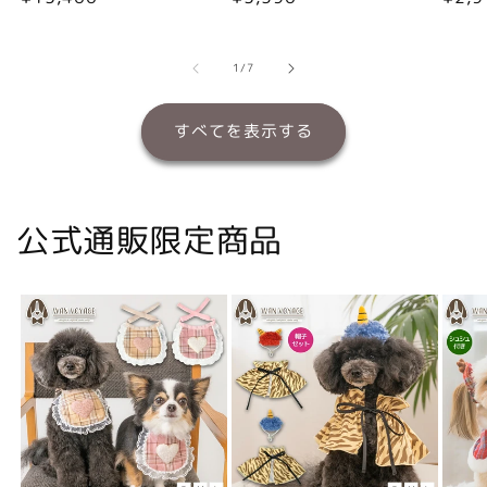
常
常
常
価
価
価
格
格
格
の
1
/
7
すべてを表示する
公式通販限定商品