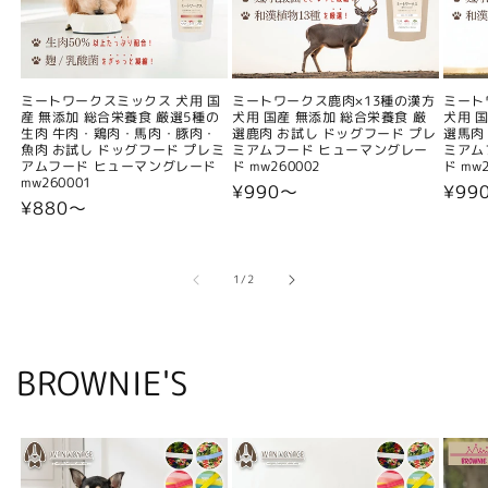
ミートワークスミックス 犬用 国
ミートワークス鹿肉×13種の漢方
ミート
産 無添加 総合栄養食 厳選5種の
犬用 国産 無添加 総合栄養食 厳
犬用 
生肉 牛肉・鶏肉・馬肉・豚肉・
選鹿肉 お試し ドッグフード プレ
選馬肉
魚肉 お試し ドッグフード プレミ
ミアムフード ヒューマングレー
ミアム
アムフード ヒューマングレード
ド mw260002
ド mw2
mw260001
通
¥990〜
通
¥99
通
¥880〜
常
常
常
価
価
価
格
格
格
の
1
/
2
BROWNIE'S