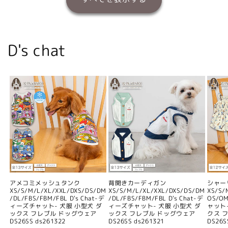
D's chat
アメコミメッシュタンク
背開きカーディガン
シャー
XS/S/M/L/XL/XXL/DXS/DS/DM
XS/S/M/L/XL/XXL/DXS/DS/DM
XS/S/
/DL/FBS/FBM/FBL D's Chat-デ
/DL/FBS/FBM/FBL D's Chat-デ
OS/O
ィーズチャット- 犬服 小型犬 ダ
ィーズチャット- 犬服 小型犬 ダ
ャット
ックス フレブル ドッグウェア
ックス フレブル ドッグウェア
クス 
DS26SS ds261322
DS26SS ds261321
DS26S