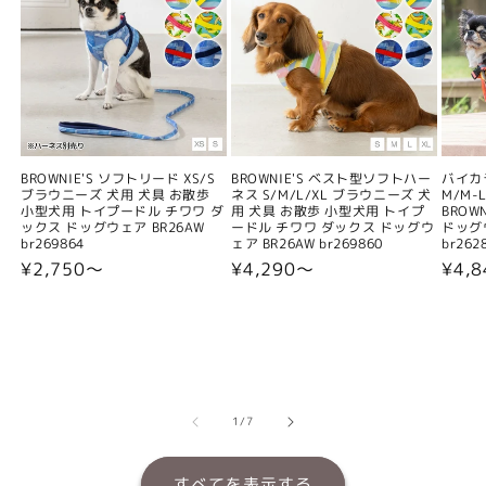
BROWNIE'S ソフトリード XS/S
BROWNIE'S ベスト型ソフトハー
バイカ
ブラウニーズ 犬用 犬具 お散歩
ネス S/M/L/XL ブラウニーズ 犬
M/M-L
小型犬用 トイプードル チワワ ダ
用 犬具 お散歩 小型犬用 トイプ
BROW
ックス ドッグウェア BR26AW
ードル チワワ ダックス ドッグウ
ドッグウ
br269864
ェア BR26AW br269860
br262
通
¥2,750〜
通
¥4,290〜
通
¥4,
常
常
常
価
価
価
格
格
格
の
1
/
7
すべてを表示する