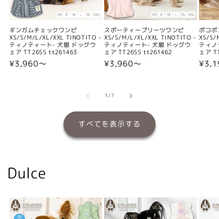
ギンガムチェックワンピ
スポーティープリーツワンピ
ポコポ
XS/S/M/L/XL/XXL TINOTITO -
XS/S/M/L/XL/XXL TINOTITO -
XS/S/
ティノティート- 犬服 ドッグウ
ティノティート- 犬服 ドッグウ
ティノ
ェア TT26SS tt261463
ェア TT26SS tt261462
ェア TT
通
¥3,960〜
通
¥3,960〜
通
¥3,
常
常
常
価
価
価
格
格
格
の
1
/
7
すべてを表示する
Dulce