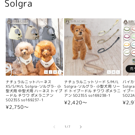
Solgra
売
ナチュラルニットハーネス
ナチュラルニットリード S/M/L
バイカ
XS/S/M/L Solgra-ソルグラ- 小
Solgra-ソルグラ- 小型犬用 リー
Solg
型犬用 中型犬用 ハーネス トイプ
ド トイプードル チワワ ポメラニ
イプー
ードル チワワ ポメラニアン
アン SO23SS so169238-1
SO22A
SO23SS so169237-1
通
¥2,420〜
通
¥2,9
通
¥2,750〜
常
常
常
価
価
価
格
格
格
の
1
/
7