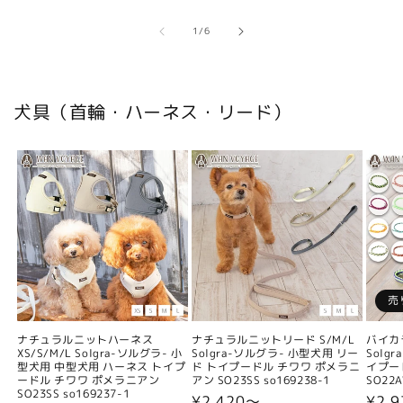
の
1
/
6
犬具（首輪・ハーネス・リード）
売
ナチュラルニットハーネス
ナチュラルニットリード S/M/L
バイカ
XS/S/M/L Solgra-ソルグラ- 小
Solgra-ソルグラ- 小型犬用 リー
Solg
型犬用 中型犬用 ハーネス トイプ
ド トイプードル チワワ ポメラニ
イプー
ードル チワワ ポメラニアン
アン SO23SS so169238-1
SO22A
SO23SS so169237-1
通
¥2,420〜
通
¥2,9