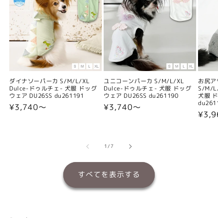
ダイナソーパーカ S/M/L/XL
ユニコーンパーカ S/M/L/XL
お尻ア
Dulce-ドゥルチェ- 犬服 ドッグ
Dulce-ドゥルチェ- 犬服 ドッグ
S/M/
ウェア DU26SS du261191
ウェア DU26SS du261190
犬服 ド
du261
通
¥3,740〜
通
¥3,740〜
通
¥3,
常
常
常
価
価
価
格
格
格
の
1
/
7
すべてを表示する