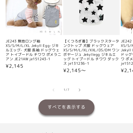
JE243 無地ロング袖
【くつろぎ着】ブラックスタータ
JE24
XS/S/M/L/XL Jekyll Egg-ジキ
ンクトップ 犬服 ドッグウェア
XS/S/
ルエッグ- 犬服 長袖 ドッグウェ
XS/S/M/L/XL/XXL/DS/DM ワン
Jeky
ア トイプードル チワワ ポメラニ
ボヤージュ Jekyllegg ジキルエ
ドッグ
アン JE21AW je151243-1
ッグ トイプードル チワワ ダック
ワ ポメ
ス je131236-1
je151
通
¥2,145
通
¥2,145〜
通
¥2,
常
常
常
価
価
価
格
格
格
の
1
/
7
すべてを表示する