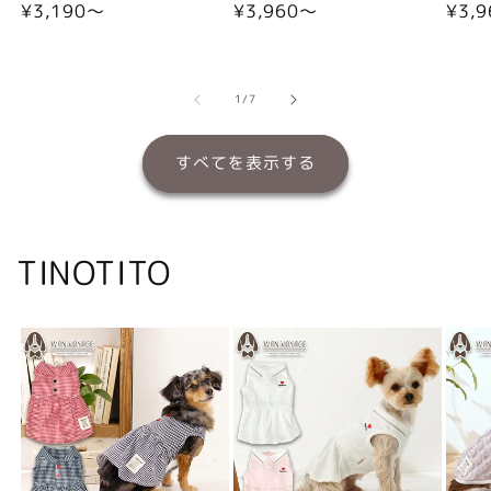
通
¥3,190〜
通
¥3,960〜
通
¥3,
常
常
常
価
価
価
格
格
格
の
1
/
7
すべてを表示する
TINOTITO