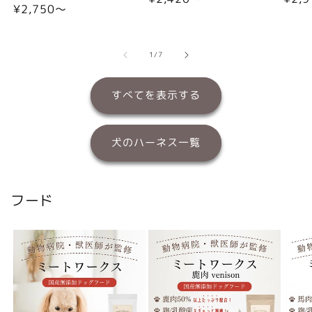
通
¥2,750〜
常
常
常
価
価
価
格
格
格
の
1
/
7
すべてを表示する
犬のハーネス一覧
フード