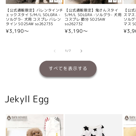
【公式通販限定】バレンタインチ
【公式通販限定】鬼さんスタイ
【公式
ェックスタイ S/M/L SOLGRA -
S/M/L SOLGRA -ソルグラ- 犬用
スマスス
ソルグラ- 犬用 コスプレ バレン
コスプレ 節分 SO25AW
ソルグ
タイン SO25AW so262735
so262732
マス SO
通
¥3,190〜
通
¥3,190〜
通
¥3,
常
常
常
価
価
価
格
格
格
の
1
/
7
すべてを表示する
Jekyll Egg