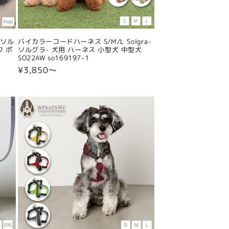
-ソル
バイカラーコードハーネス S/M/L Solgra-
ワ ポ
ソルグラ- 犬用 ハーネス 小型犬 中型犬
SO22AW so169197-1
通
¥3,850〜
常
価
格