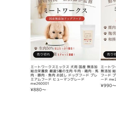
売り切れ
売り
ミートワークスミックス 犬用 国産 無添加
ミートワ
総合栄養食 厳選5種の生肉 牛肉・鶏肉・馬
無添加 
肉・豚肉・魚肉 お試し ドッグフード プレ
フード 
ミアムフード ヒューマングレード
ード mw2
mw260001
通
¥990
通
¥880〜
常
常
価
価
格
格