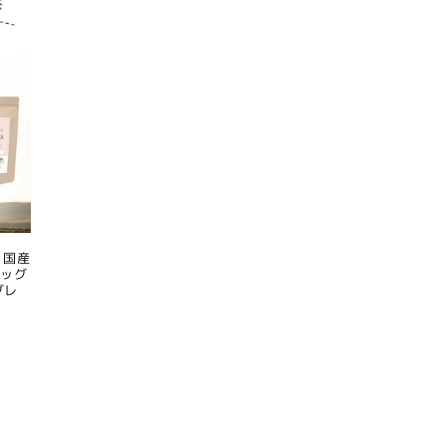
 国産
ドッグ
グレ