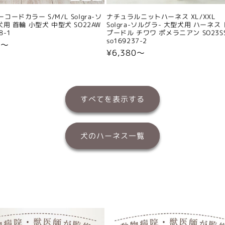
コードカラー S/M/L Solgra-ソ
ナチュラルニットハーネス XL/XXL
犬用 首輪 小型犬 中型犬 SO22AW
Solgra-ソルグラ- 大型犬用 ハーネス
8-1
プードル チワワ ポメラニアン SO23S
so169237-2
0〜
通
¥6,380〜
常
価
格
すべてを表示する
犬のハーネス一覧