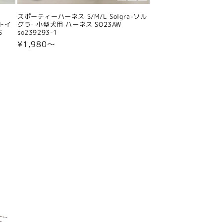
スポーティーハーネス S/M/L Solgra-ソル
 トイ
グラ- 小型犬用 ハーネス SO23AW
S
so239293-1
通
¥1,980〜
常
価
格