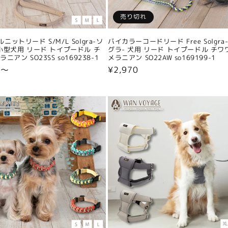
売り切れ
ニットリード S/M/L Solgra-ソ
バイカラーコードリード Free Solgra
小型犬用 リード トイプードル チ
グラ- 犬用 リード トイプードル チワ
ニアン SO23SS so169238-1
メラニアン SO22AW so169199-1
0〜
通
¥2,970
常
価
格