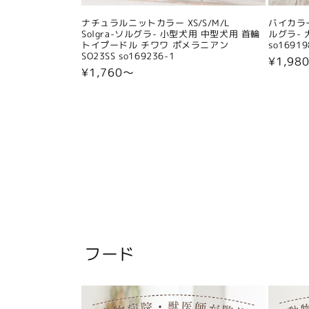
ナチュラルニットカラー XS/S/M/L
バイカラー
Solgra-ソルグラ- 小型犬用 中型犬用 首輪
ルグラ- 
トイプードル チワワ ポメラニアン
so16919
SO23SS so169236-1
通
¥1,98
通
¥1,760〜
常
常
価
価
格
格
フード