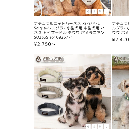
ナチュラルニットハーネス XS/S/M/L
ナチュラル
Solgra-ソルグラ- 小型犬用 中型犬用 ハー
ルグラ- 
ネス トイプードル チワワ ポメラニアン
ワワ ポメラ
SO23SS so169237-1
通
¥2,42
通
¥2,750〜
常
常
価
価
格
格