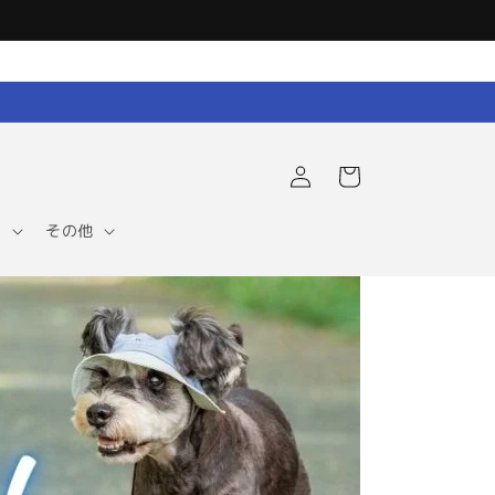
ロ
カ
グ
ー
イ
ト
ン
ア
その他