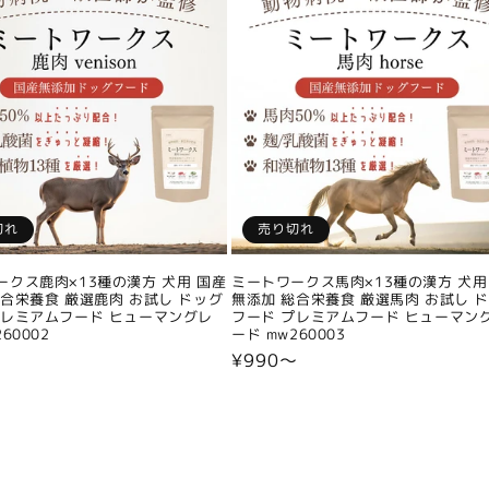
切れ
売り切れ
ークス鹿肉×13種の漢方 犬用 国産
ミートワークス馬肉×13種の漢方 犬用
総合栄養食 厳選鹿肉 お試し ドッグ
無添加 総合栄養食 厳選馬肉 お試し 
プレミアムフード ヒューマングレ
フード プレミアムフード ヒューマン
60002
ード mw260003
〜
通
¥990〜
常
価
格