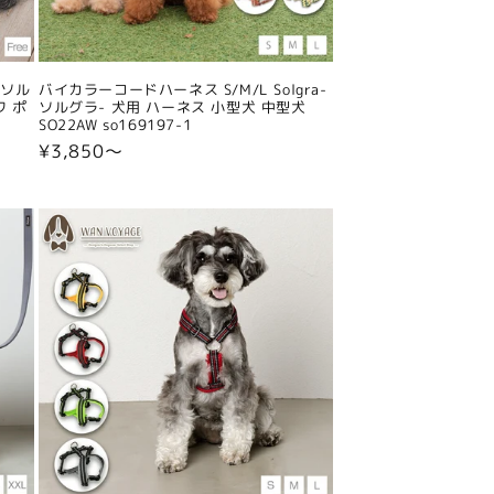
-ソル
バイカラーコードハーネス S/M/L Solgra-
ワ ポ
ソルグラ- 犬用 ハーネス 小型犬 中型犬
SO22AW so169197-1
通
¥3,850〜
常
価
格