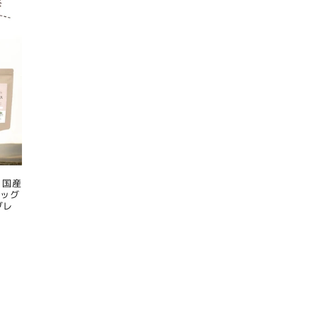
 国産
ドッグ
グレ