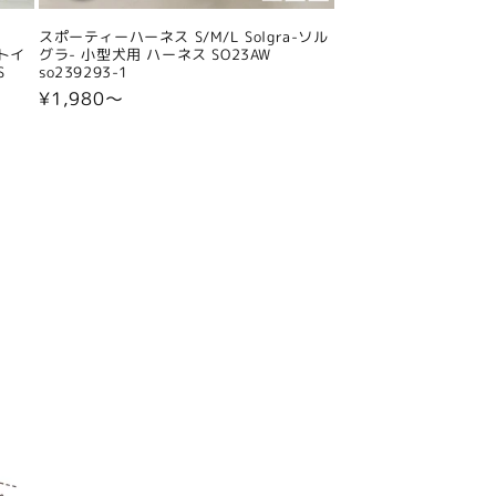
スポーティーハーネス S/M/L Solgra-ソル
 トイ
グラ- 小型犬用 ハーネス SO23AW
S
so239293-1
通
¥1,980〜
常
価
格