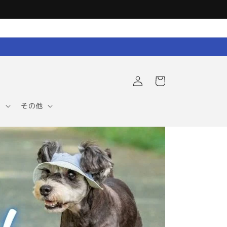
ロ
カ
グ
ー
イ
ト
ン
ア
その他