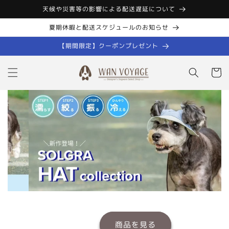
コンテン
天候や災害等の影響による配送遅延について
ツに進む
夏期休暇と配送スケジュールのお知らせ
【期間限定】クーポンプレゼント
カ
ー
ト
商品を見る