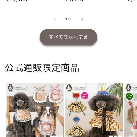
常
常
常
価
価
価
格
格
格
の
1
/
7
すべてを表示する
公式通販限定商品