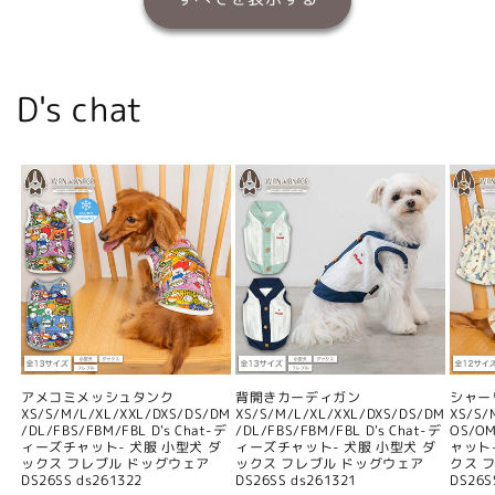
D's chat
アメコミメッシュタンク
背開きカーディガン
シャー
XS/S/M/L/XL/XXL/DXS/DS/DM
XS/S/M/L/XL/XXL/DXS/DS/DM
XS/S/
/DL/FBS/FBM/FBL D's Chat-デ
/DL/FBS/FBM/FBL D's Chat-デ
OS/O
ィーズチャット- 犬服 小型犬 ダ
ィーズチャット- 犬服 小型犬 ダ
ャット
ックス フレブル ドッグウェア
ックス フレブル ドッグウェア
クス 
DS26SS ds261322
DS26SS ds261321
DS26S