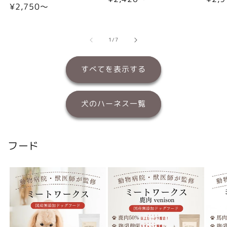
通
¥2,750〜
常
常
常
価
価
価
格
格
格
の
1
/
7
すべてを表示する
犬のハーネス一覧
フード