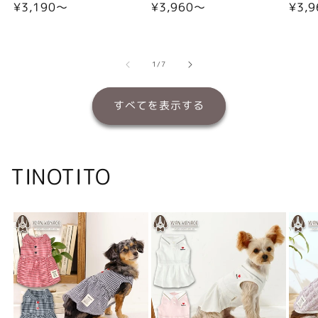
通
¥3,190〜
通
¥3,960〜
通
¥3,
常
常
常
価
価
価
格
格
格
の
1
/
7
すべてを表示する
TINOTITO