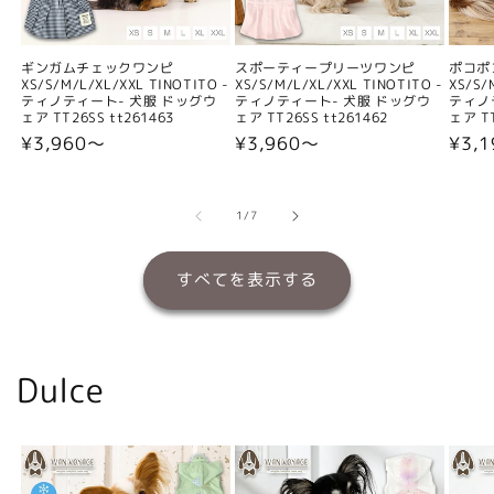
ギンガムチェックワンピ
スポーティープリーツワンピ
ポコポ
XS/S/M/L/XL/XXL TINOTITO -
XS/S/M/L/XL/XXL TINOTITO -
XS/S/
ティノティート- 犬服 ドッグウ
ティノティート- 犬服 ドッグウ
ティノ
ェア TT26SS tt261463
ェア TT26SS tt261462
ェア TT
通
¥3,960〜
通
¥3,960〜
通
¥3,
常
常
常
価
価
価
格
格
格
の
1
/
7
すべてを表示する
Dulce