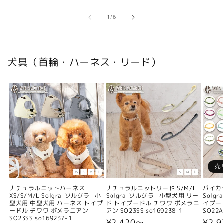
の
1
/
6
犬具（首輪・ハーネス・リード）
売
ナチュラルニットハーネス
ナチュラルニットリード S/M/L
バイカ
XS/S/M/L Solgra-ソルグラ- 小
Solgra-ソルグラ- 小型犬用 リー
Solg
型犬用 中型犬用 ハーネス トイプ
ド トイプードル チワワ ポメラニ
イプー
ードル チワワ ポメラニアン
アン SO23SS so169238-1
SO22A
SO23SS so169237-1
通
¥2,420〜
通
¥2,9