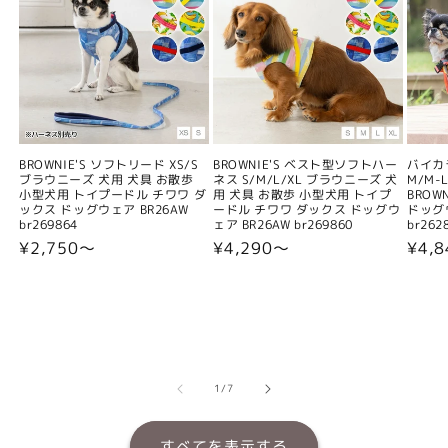
BROWNIE'S ソフトリード XS/S
BROWNIE'S ベスト型ソフトハー
バイカ
ブラウニーズ 犬用 犬具 お散歩
ネス S/M/L/XL ブラウニーズ 犬
M/M-L
小型犬用 トイプードル チワワ ダ
用 犬具 お散歩 小型犬用 トイプ
BROW
ックス ドッグウェア BR26AW
ードル チワワ ダックス ドッグウ
ドッグウ
br269864
ェア BR26AW br269860
br262
通
¥2,750〜
通
¥4,290〜
通
¥4,
常
常
常
価
価
価
格
格
格
の
1
/
7
すべてを表示する