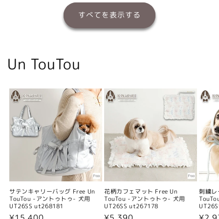
すべてを表示する
Un TouTou
サテンキャリーバッグ Free Un
花柄カフェマット Free Un
刺繍レー
TouTou -アントゥトゥ- 犬用
TouTou -アントゥトゥ- 犬用
TouT
UT26SS ut268181
UT26SS ut267178
UT26S
通
¥15,400
通
¥5,390
通
¥2,