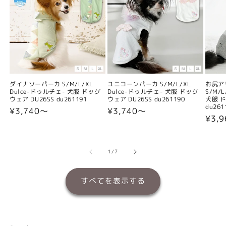
ダイナソーパーカ S/M/L/XL
ユニコーンパーカ S/M/L/XL
お尻ア
Dulce-ドゥルチェ- 犬服 ドッグ
Dulce-ドゥルチェ- 犬服 ドッグ
S/M/
ウェア DU26SS du261191
ウェア DU26SS du261190
犬服 ド
du261
通
¥3,740〜
通
¥3,740〜
通
¥3,
常
常
常
価
価
価
格
格
格
の
1
/
7
すべてを表示する