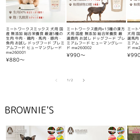
ミートワークスミックス 犬用 国
ミートワークス鹿肉×13種の漢方
ミート
産 無添加 総合栄養食 厳選5種の
犬用 国産 無添加 総合栄養食 厳
犬用 
生肉 牛肉・鶏肉・馬肉・豚肉・
選鹿肉 お試し ドッグフード プレ
選馬肉
魚肉 お試し ドッグフード プレミ
ミアムフード ヒューマングレー
ミアム
アムフード ヒューマングレード
ド mw260002
ド mw2
mw260001
通
¥990〜
通
¥99
通
¥880〜
常
常
常
価
価
価
格
格
格
の
1
/
2
BROWNIE'S