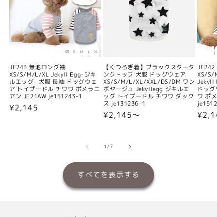
JE243 無地ロング袖
【くつろぎ着】ブラックスタータ
JE24
XS/S/M/L/XL Jekyll Egg-ジキ
ンクトップ 犬服 ドッグウェア
XS/S/
ルエッグ- 犬服 長袖 ドッグウェ
XS/S/M/L/XL/XXL/DS/DM ワン
Jeky
ア トイプードル チワワ ポメラニ
ボヤージュ Jekyllegg ジキルエ
ドッグ
アン JE21AW je151243-1
ッグ トイプードル チワワ ダック
ワ ポメ
ス je131236-1
je151
通
¥2,145
通
¥2,145〜
通
¥2,
常
常
常
価
価
価
格
格
格
の
1
/
7
すべてを表示する