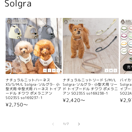
Solgra
売
ナチュラルニットハーネス
ナチュラルニットリード S/M/L
バイカ
XS/S/M/L Solgra-ソルグラ- 小
Solgra-ソルグラ- 小型犬用 リー
Solg
型犬用 中型犬用 ハーネス トイプ
ド トイプードル チワワ ポメラニ
イプー
ードル チワワ ポメラニアン
アン SO23SS so169238-1
SO22A
SO23SS so169237-1
通
¥2,420〜
通
¥2,9
通
¥2,750〜
常
常
常
価
価
価
格
格
格
の
1
/
7