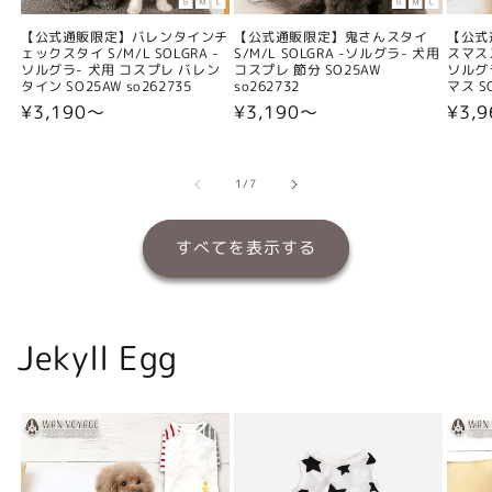
【公式通販限定】バレンタインチ
【公式通販限定】鬼さんスタイ
【公式
ェックスタイ S/M/L SOLGRA -
S/M/L SOLGRA -ソルグラ- 犬用
スマスス
ソルグラ- 犬用 コスプレ バレン
コスプレ 節分 SO25AW
ソルグ
タイン SO25AW so262735
so262732
マス SO
通
¥3,190〜
通
¥3,190〜
通
¥3,
常
常
常
価
価
価
格
格
格
の
1
/
7
すべてを表示する
Jekyll Egg