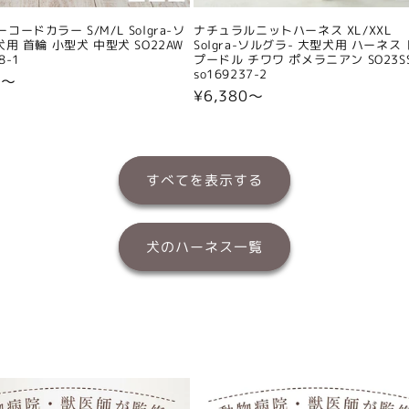
コードカラー S/M/L Solgra-ソ
ナチュラルニットハーネス XL/XXL
犬用 首輪 小型犬 中型犬 SO22AW
Solgra-ソルグラ- 大型犬用 ハーネス
8-1
プードル チワワ ポメラニアン SO23S
so169237-2
0〜
通
¥6,380〜
常
価
格
すべてを表示する
犬のハーネス一覧