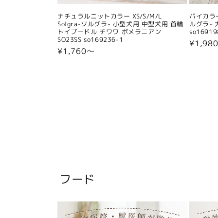
ナチュラルニットカラー XS/S/M/L
バイカラー
Solgra-ソルグラ- 小型犬用 中型犬用 首輪
ルグラ- 
トイプードル チワワ ポメラニアン
so16919
SO23SS so169236-1
通
¥1,98
通
¥1,760〜
常
常
価
価
格
格
フード