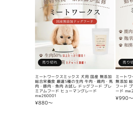
売り切れ
売り
ミートワークスミックス 犬用 国産 無添加
ミートワ
総合栄養食 厳選5種の生肉 牛肉・鶏肉・馬
無添加 
肉・豚肉・魚肉 お試し ドッグフード プレ
フード 
ミアムフード ヒューマングレード
ード mw2
mw260001
通
¥990
通
¥880〜
常
常
価
価
格
格