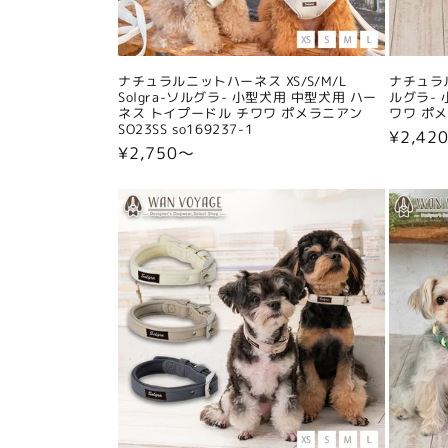
ナチュラルニットハーネス XS/S/M/L
ナチュラル
Solgra-ソルグラ- 小型犬用 中型犬用 ハー
ルグラ- 
ネス トイプードル チワワ ポメラニアン
ワワ ポメラ
SO23SS so169237-1
通
¥2,42
通
¥2,750〜
常
常
価
価
格
格