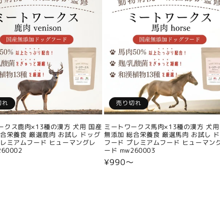
切れ
売り切れ
ークス鹿肉×13種の漢方 犬用 国産
ミートワークス馬肉×13種の漢方 犬用
総合栄養食 厳選鹿肉 お試し ドッグ
無添加 総合栄養食 厳選馬肉 お試し 
プレミアムフード ヒューマングレ
フード プレミアムフード ヒューマン
60002
ード mw260003
〜
通
¥990〜
常
価
格