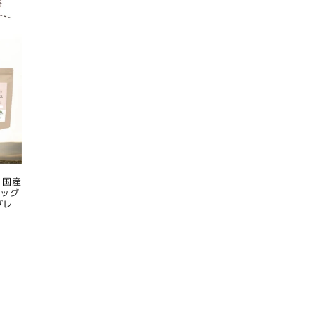
 国産
ドッグ
グレ