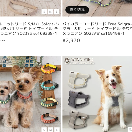
売り切れ
ニットリード S/M/L Solgra-ソ
バイカラーコードリード Free Solgra
小型犬用 リード トイプードル チ
グラ- 犬用 リード トイプードル チワ
ニアン SO23SS so169238-1
メラニアン SO22AW so169199-1
0〜
通
¥2,970
常
価
格