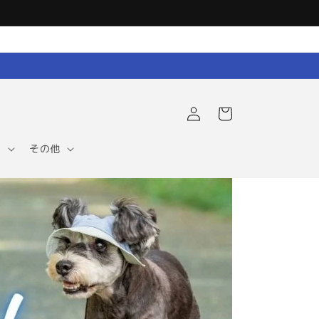
ロ
カ
グ
ー
イ
ト
ン
ア
その他