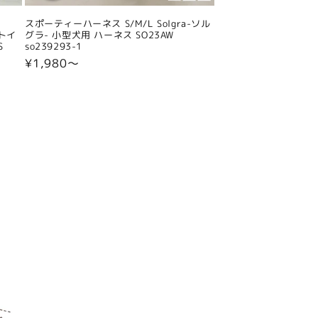
スポーティーハーネス S/M/L Solgra-ソル
 トイ
グラ- 小型犬用 ハーネス SO23AW
S
so239293-1
通
¥1,980〜
常
価
格