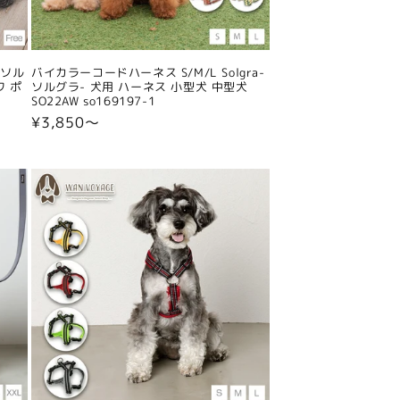
-ソル
バイカラーコードハーネス S/M/L Solgra-
ワ ポ
ソルグラ- 犬用 ハーネス 小型犬 中型犬
SO22AW so169197-1
通
¥3,850〜
常
価
格