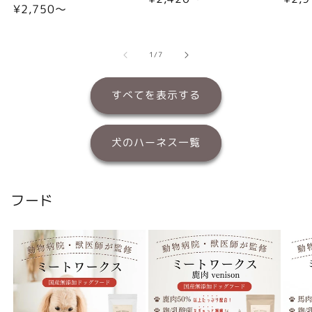
通
¥2,750〜
常
常
常
価
価
価
格
格
格
の
1
/
7
すべてを表示する
犬のハーネス一覧
フード