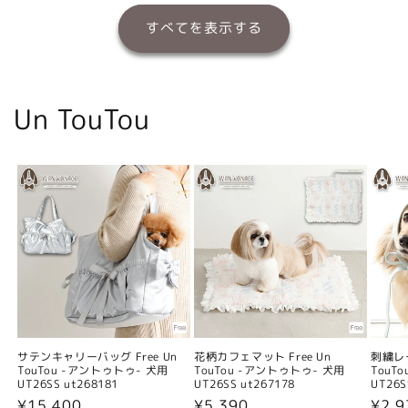
すべてを表示する
Un TouTou
サテンキャリーバッグ Free Un
花柄カフェマット Free Un
刺繍レー
TouTou -アントゥトゥ- 犬用
TouTou -アントゥトゥ- 犬用
TouT
UT26SS ut268181
UT26SS ut267178
UT26S
通
¥15,400
通
¥5,390
通
¥2,