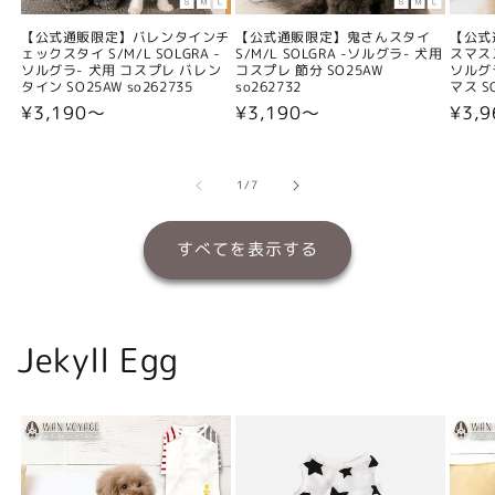
【公式通販限定】バレンタインチ
【公式通販限定】鬼さんスタイ
【公式
ェックスタイ S/M/L SOLGRA -
S/M/L SOLGRA -ソルグラ- 犬用
スマスス
ソルグラ- 犬用 コスプレ バレン
コスプレ 節分 SO25AW
ソルグ
タイン SO25AW so262735
so262732
マス SO
通
¥3,190〜
通
¥3,190〜
通
¥3,
常
常
常
価
価
価
格
格
格
の
1
/
7
すべてを表示する
Jekyll Egg