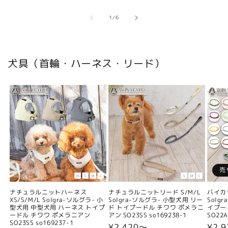
の
1
/
6
犬具（首輪・ハーネス・リード）
売
ナチュラルニットハーネス
ナチュラルニットリード S/M/L
バイカ
XS/S/M/L Solgra-ソルグラ- 小
Solgra-ソルグラ- 小型犬用 リー
Solg
型犬用 中型犬用 ハーネス トイプ
ド トイプードル チワワ ポメラニ
イプー
ードル チワワ ポメラニアン
アン SO23SS so169238-1
SO22A
SO23SS so169237-1
通
¥2,420〜
通
¥2,9