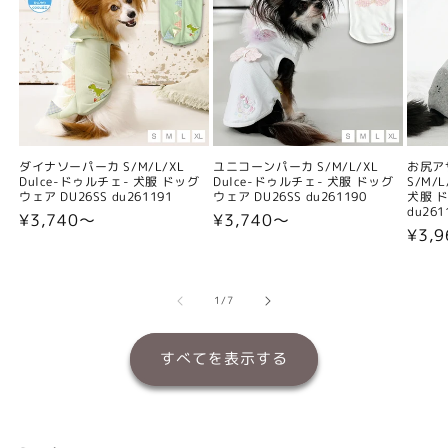
ダイナソーパーカ S/M/L/XL
ユニコーンパーカ S/M/L/XL
お尻ア
Dulce-ドゥルチェ- 犬服 ドッグ
Dulce-ドゥルチェ- 犬服 ドッグ
S/M/
ウェア DU26SS du261191
ウェア DU26SS du261190
犬服 ド
du261
通
¥3,740〜
通
¥3,740〜
通
¥3,
常
常
常
価
価
価
格
格
格
の
1
/
7
すべてを表示する