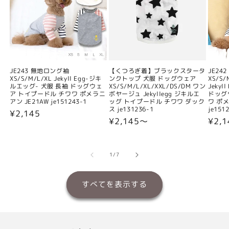
JE243 無地ロング袖
【くつろぎ着】ブラックスタータ
JE24
XS/S/M/L/XL Jekyll Egg-ジキ
ンクトップ 犬服 ドッグウェア
XS/S/
ルエッグ- 犬服 長袖 ドッグウェ
XS/S/M/L/XL/XXL/DS/DM ワン
Jeky
ア トイプードル チワワ ポメラニ
ボヤージュ Jekyllegg ジキルエ
ドッグ
アン JE21AW je151243-1
ッグ トイプードル チワワ ダック
ワ ポメ
ス je131236-1
je151
通
¥2,145
通
¥2,145〜
通
¥2,
常
常
常
価
価
価
格
格
格
の
1
/
7
すべてを表示する