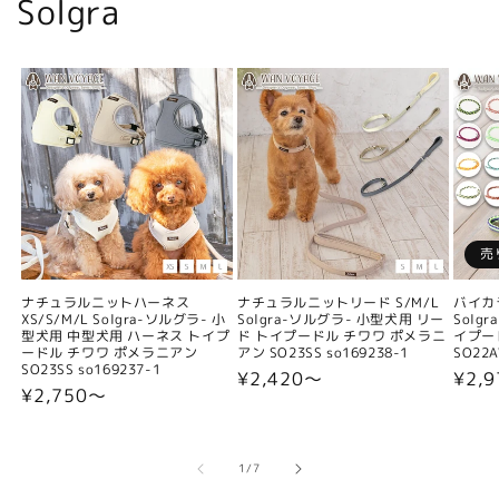
Solgra
売
ナチュラルニットハーネス
ナチュラルニットリード S/M/L
バイカ
XS/S/M/L Solgra-ソルグラ- 小
Solgra-ソルグラ- 小型犬用 リー
Solg
型犬用 中型犬用 ハーネス トイプ
ド トイプードル チワワ ポメラニ
イプー
ードル チワワ ポメラニアン
アン SO23SS so169238-1
SO22A
SO23SS so169237-1
通
¥2,420〜
通
¥2,9
通
¥2,750〜
常
常
常
価
価
価
格
格
格
の
1
/
7