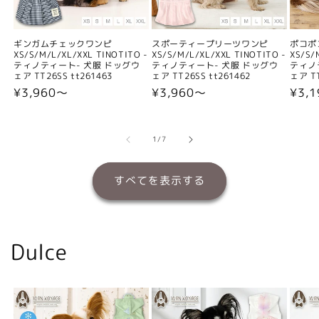
ギンガムチェックワンピ
スポーティープリーツワンピ
ポコポ
XS/S/M/L/XL/XXL TINOTITO -
XS/S/M/L/XL/XXL TINOTITO -
XS/S/
ティノティート- 犬服 ドッグウ
ティノティート- 犬服 ドッグウ
ティノ
ェア TT26SS tt261463
ェア TT26SS tt261462
ェア TT
通
¥3,960〜
通
¥3,960〜
通
¥3,
常
常
常
価
価
価
格
格
格
の
1
/
7
すべてを表示する
Dulce