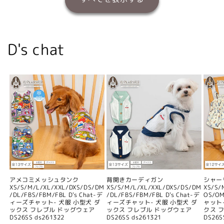
D's chat
アメコミメッシュタンク
背開きカーディガン
シャー
XS/S/M/L/XL/XXL/DXS/DS/DM
XS/S/M/L/XL/XXL/DXS/DS/DM
XS/S/
/DL/FBS/FBM/FBL D's Chat-デ
/DL/FBS/FBM/FBL D's Chat-デ
OS/O
ィーズチャット- 犬服 小型犬 ダ
ィーズチャット- 犬服 小型犬 ダ
ャット
ックス フレブル ドッグウェア
ックス フレブル ドッグウェア
クス 
DS26SS ds261322
DS26SS ds261321
DS26S