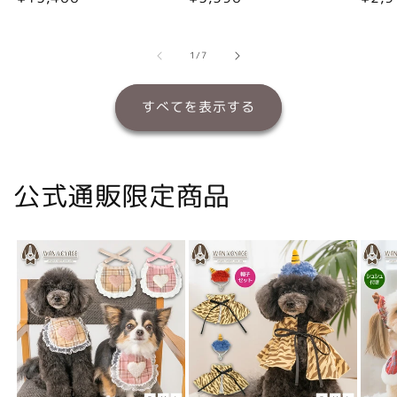
常
常
常
価
価
価
格
格
格
の
1
/
7
すべてを表示する
公式通販限定商品