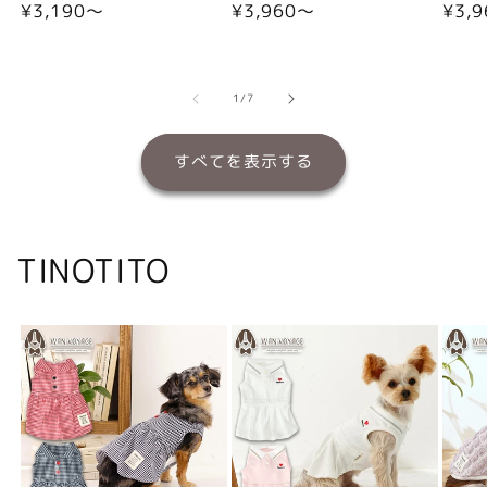
通
¥3,190〜
通
¥3,960〜
通
¥3,
常
常
常
価
価
価
格
格
格
の
1
/
7
すべてを表示する
TINOTITO