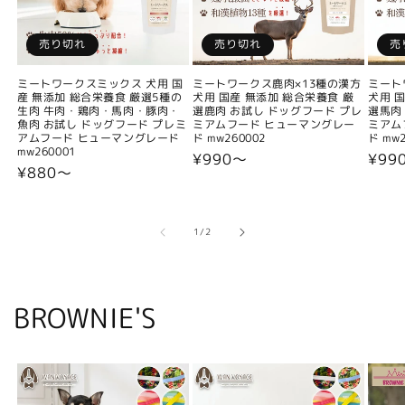
売り切れ
売り切れ
売
ミートワークスミックス 犬用 国
ミートワークス鹿肉×13種の漢方
ミート
産 無添加 総合栄養食 厳選5種の
犬用 国産 無添加 総合栄養食 厳
犬用 
生肉 牛肉・鶏肉・馬肉・豚肉・
選鹿肉 お試し ドッグフード プレ
選馬肉
魚肉 お試し ドッグフード プレミ
ミアムフード ヒューマングレー
ミアム
アムフード ヒューマングレード
ド mw260002
ド mw2
mw260001
通
¥990〜
通
¥99
通
¥880〜
常
常
常
価
価
価
格
格
格
の
1
/
2
BROWNIE'S