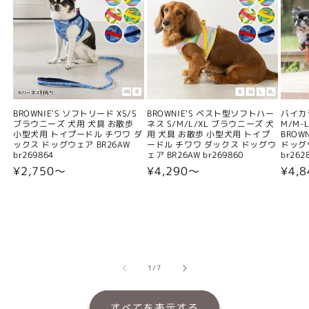
BROWNIE'S ソフトリード XS/S
BROWNIE'S ベスト型ソフトハー
バイカ
ブラウニーズ 犬用 犬具 お散歩
ネス S/M/L/XL ブラウニーズ 犬
M/M-L
小型犬用 トイプードル チワワ ダ
用 犬具 お散歩 小型犬用 トイプ
BROW
ックス ドッグウェア BR26AW
ードル チワワ ダックス ドッグウ
ドッグウ
br269864
ェア BR26AW br269860
br262
通
¥2,750〜
通
¥4,290〜
通
¥4,
常
常
常
価
価
価
格
格
格
の
1
/
7
すべてを表示する