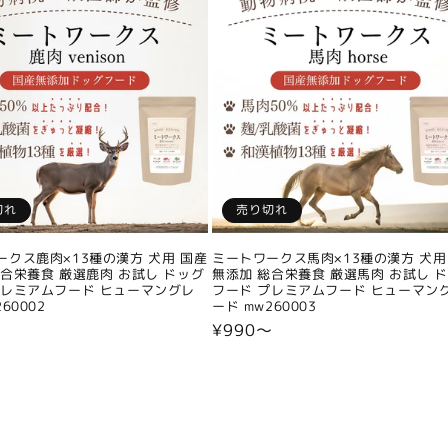
切れ
売り切れ
ークス鹿肉×13種の漢方 犬用 国産
ミートワークス馬肉×13種の漢方 犬用
総合栄養食 厳選鹿肉 お試し ドッグ
無添加 総合栄養食 厳選馬肉 お試し 
プレミアムフード ヒューマングレ
フード プレミアムフード ヒューマン
60002
ード mw260003
〜
通
¥990〜
常
価
格