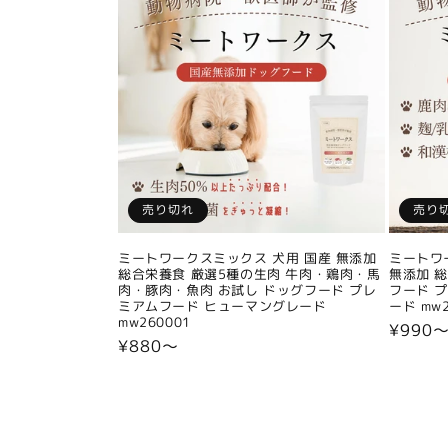
売り切れ
売り
ミートワークスミックス 犬用 国産 無添加
ミートワ
総合栄養食 厳選5種の生肉 牛肉・鶏肉・馬
無添加 
肉・豚肉・魚肉 お試し ドッグフード プレ
フード 
ミアムフード ヒューマングレード
ード mw2
mw260001
通
¥990
通
¥880〜
常
常
価
価
格
格