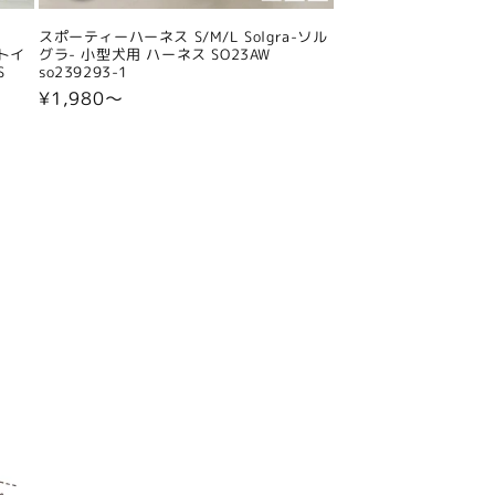
スポーティーハーネス S/M/L Solgra-ソル
 トイ
グラ- 小型犬用 ハーネス SO23AW
S
so239293-1
通
¥1,980〜
常
価
格