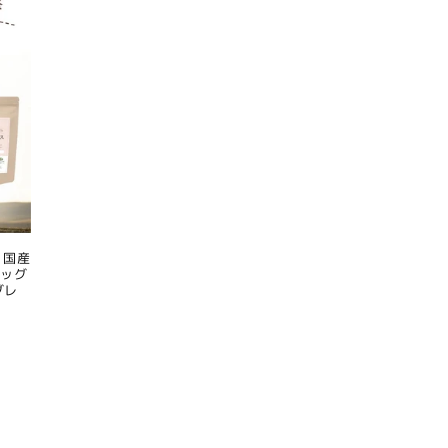
 国産
ドッグ
グレ