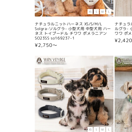
ナチュラルニットハーネス XS/S/M/L
ナチュラル
Solgra-ソルグラ- 小型犬用 中型犬用 ハー
ルグラ- 
ネス トイプードル チワワ ポメラニアン
ワワ ポメラ
SO23SS so169237-1
通
¥2,42
通
¥2,750〜
常
常
価
価
格
格