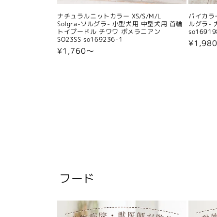
ナチュラルニットカラー XS/S/M/L
バイカラー
Solgra-ソルグラ- 小型犬用 中型犬用 首輪
ルグラ- 
トイプードル チワワ ポメラニアン
so16919
SO23SS so169236-1
通
¥1,98
通
¥1,760〜
常
常
価
価
格
格
フード