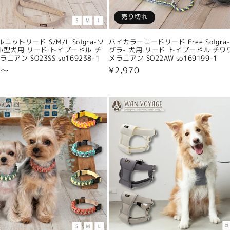
売り切れ
ニットリード S/M/L Solgra-ソ
バイカラーコードリード Free Solgra
小型犬用 リード トイプードル チ
グラ- 犬用 リード トイプードル チワ
ニアン SO23SS so169238-1
メラニアン SO22AW so169199-1
0〜
通
¥2,970
常
価
格