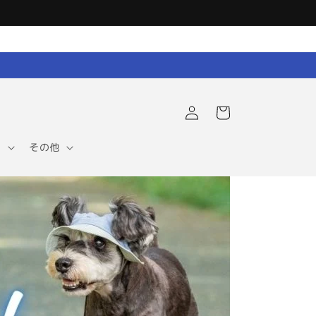
ロ
カ
グ
ー
イ
ト
ン
ア
その他