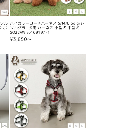
-ソル
バイカラーコードハーネス S/M/L Solgra-
ワ ポ
ソルグラ- 犬用 ハーネス 小型犬 中型犬
SO22AW so169197-1
通
¥3,850〜
常
価
格