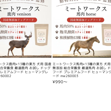
ークス鹿肉×13種の漢方 犬用 国産
ミートワークス馬肉×13種の漢方 犬用
総合栄養食 厳選鹿肉 お試し ドッグ
無添加 総合栄養食 厳選馬肉 お試し 
プレミアムフード ヒューマングレ
フード プレミアムフード ヒューマン
60002
ード mw260003
〜
通
¥990〜
常
価
格