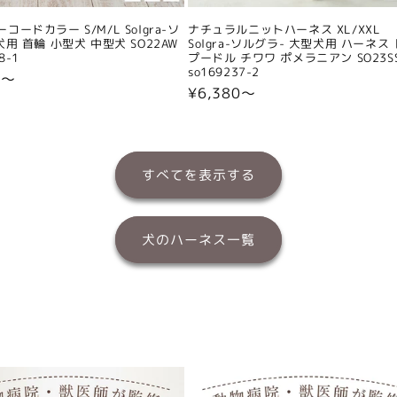
コードカラー S/M/L Solgra-ソ
ナチュラルニットハーネス XL/XXL
犬用 首輪 小型犬 中型犬 SO22AW
Solgra-ソルグラ- 大型犬用 ハーネス
8-1
プードル チワワ ポメラニアン SO23S
so169237-2
0〜
通
¥6,380〜
常
価
格
すべてを表示する
犬のハーネス一覧