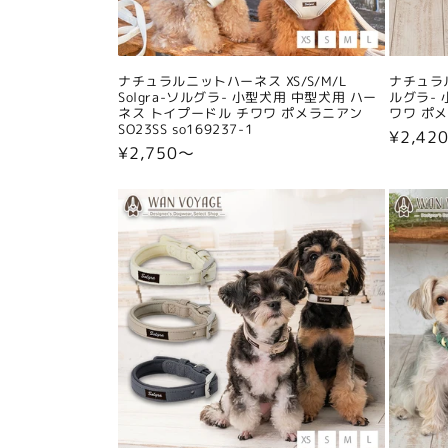
ナチュラルニットハーネス XS/S/M/L
ナチュラル
Solgra-ソルグラ- 小型犬用 中型犬用 ハー
ルグラ- 
ネス トイプードル チワワ ポメラニアン
ワワ ポメラ
SO23SS so169237-1
通
¥2,42
通
¥2,750〜
常
常
価
価
格
格