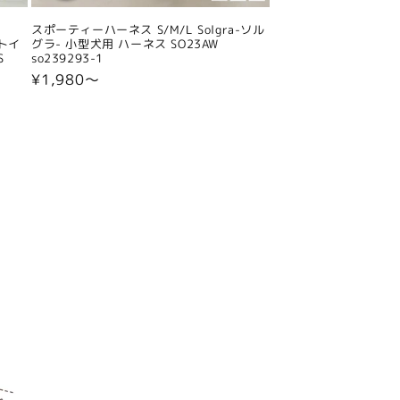
スポーティーハーネス S/M/L Solgra-ソル
 トイ
グラ- 小型犬用 ハーネス SO23AW
S
so239293-1
通
¥1,980〜
常
価
格