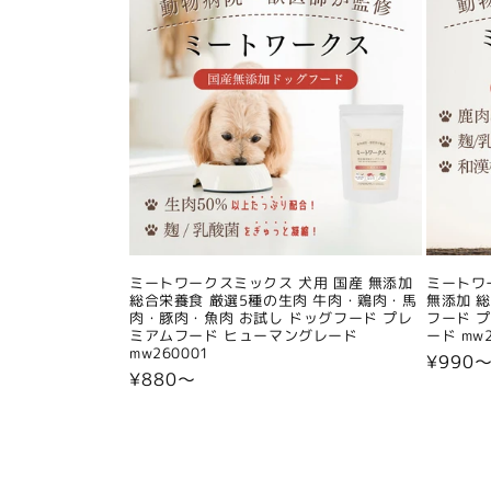
ミートワークスミックス 犬用 国産 無添加
ミートワ
総合栄養食 厳選5種の生肉 牛肉・鶏肉・馬
無添加 
肉・豚肉・魚肉 お試し ドッグフード プレ
フード 
ミアムフード ヒューマングレード
ード mw2
mw260001
通
¥990
通
¥880〜
常
常
価
価
格
格