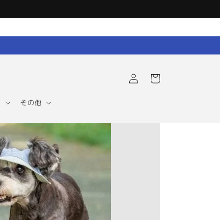
ロ
カ
グ
ー
イ
ト
ン
ア
その他