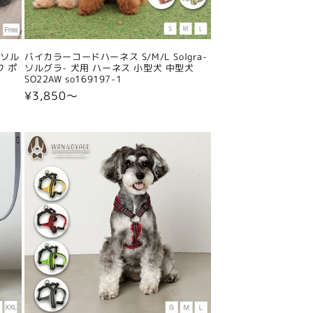
-ソル
バイカラーコードハーネス S/M/L Solgra-
ワ ポ
ソルグラ- 犬用 ハーネス 小型犬 中型犬
SO22AW so169197-1
通
¥3,850〜
常
価
格