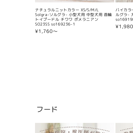
ナチュラルニットカラー XS/S/M/L
バイカラー
Solgra-ソルグラ- 小型犬用 中型犬用 首輪
ルグラ- 
トイプードル チワワ ポメラニアン
so16919
SO23SS so169236-1
通
¥1,98
通
¥1,760〜
常
常
価
価
格
格
フード