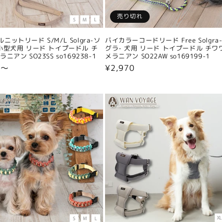
売り切れ
ニットリード S/M/L Solgra-ソ
バイカラーコードリード Free Solgra
小型犬用 リード トイプードル チ
グラ- 犬用 リード トイプードル チワ
ニアン SO23SS so169238-1
メラニアン SO22AW so169199-1
0〜
通
¥2,970
常
価
格