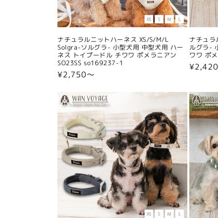
ナチュラルニットハーネス XS/S/M/L
ナチュラル
Solgra-ソルグラ- 小型犬用 中型犬用 ハー
ルグラ- 
ネス トイプードル チワワ ポメラニアン
ワワ ポメラ
SO23SS so169237-1
通
¥2,42
通
¥2,750〜
常
常
価
価
格
格