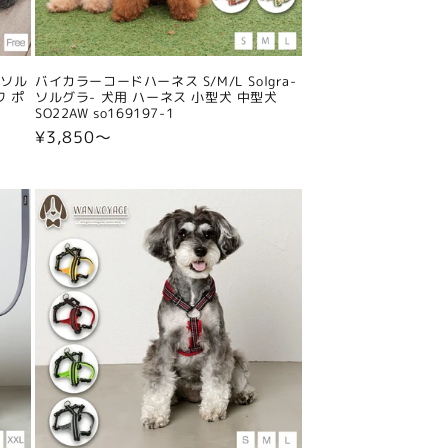
-ソル
バイカラーコードハーネス S/M/L Solgra-
ワ ポ
ソルグラ- 犬用 ハーネス 小型犬 中型犬
SO22AW so169197-1
通
¥3,850〜
常
価
格