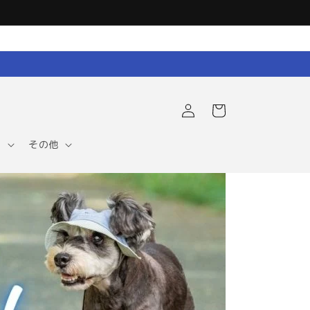
ロ
カ
グ
ー
イ
ト
ン
ア
その他