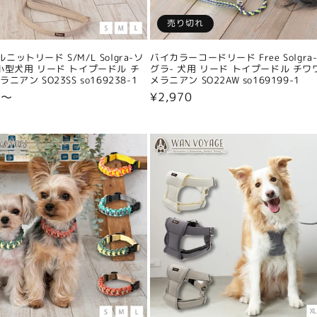
売り切れ
ニットリード S/M/L Solgra-ソ
バイカラーコードリード Free Solgra
小型犬用 リード トイプードル チ
グラ- 犬用 リード トイプードル チワ
ニアン SO23SS so169238-1
メラニアン SO22AW so169199-1
0〜
通
¥2,970
常
価
格