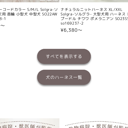
コードカラー S/M/L Solgra-ソ
ナチュラルニットハーネス XL/XXL
犬用 首輪 小型犬 中型犬 SO22AW
Solgra-ソルグラ- 大型犬用 ハーネス
8-1
プードル チワワ ポメラニアン SO23S
so169237-2
0〜
通
¥6,380〜
常
価
格
すべてを表示する
犬のハーネス一覧