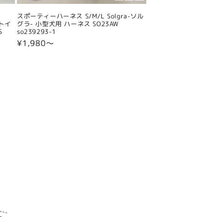
スポーティーハーネス S/M/L Solgra-ソル
 トイ
グラ- 小型犬用 ハーネス SO23AW
S
so239293-1
通
¥1,980〜
常
価
格