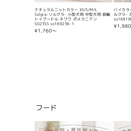
ナチュラルニットカラー XS/S/M/L
バイカラー
Solgra-ソルグラ- 小型犬用 中型犬用 首輪
ルグラ- 
トイプードル チワワ ポメラニアン
so16919
SO23SS so169236-1
通
¥1,98
通
¥1,760〜
常
常
価
価
格
格
フード