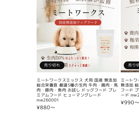
売り切れ
売り
ミートワークスミックス 犬用 国産 無添加
ミートワ
総合栄養食 厳選5種の生肉 牛肉・鶏肉・馬
無添加 
肉・豚肉・魚肉 お試し ドッグフード プレ
フード 
ミアムフード ヒューマングレード
ード mw2
mw260001
通
¥990
通
¥880〜
常
常
価
価
格
格