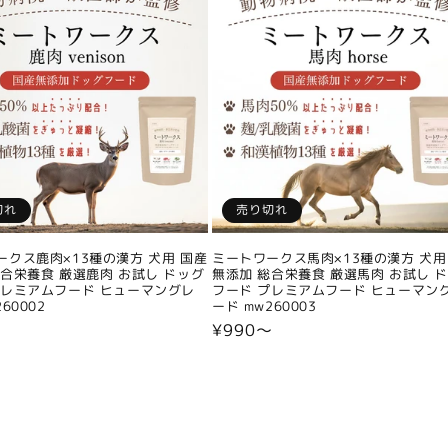
切れ
売り切れ
ークス鹿肉×13種の漢方 犬用 国産
ミートワークス馬肉×13種の漢方 犬用
総合栄養食 厳選鹿肉 お試し ドッグ
無添加 総合栄養食 厳選馬肉 お試し 
プレミアムフード ヒューマングレ
フード プレミアムフード ヒューマン
60002
ード mw260003
〜
通
¥990〜
常
価
格