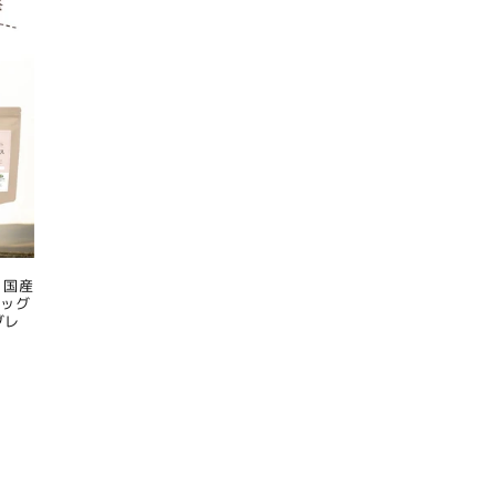
 国産
ドッグ
グレ