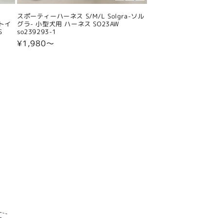
スポーティーハーネス S/M/L Solgra-ソル
 トイ
グラ- 小型犬用 ハーネス SO23AW
S
so239293-1
通
¥1,980〜
常
価
格