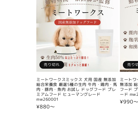
売り切れ
売り
ミートワークスミックス 犬用 国産 無添加
ミートワ
総合栄養食 厳選5種の生肉 牛肉・鶏肉・馬
無添加 
肉・豚肉・魚肉 お試し ドッグフード プレ
フード 
ミアムフード ヒューマングレード
ード mw2
mw260001
通
¥990
通
¥880〜
常
常
価
価
格
格