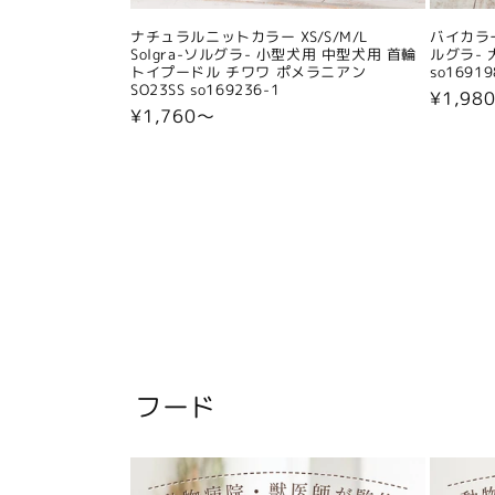
ナチュラルニットカラー XS/S/M/L
バイカラー
Solgra-ソルグラ- 小型犬用 中型犬用 首輪
ルグラ- 
トイプードル チワワ ポメラニアン
so16919
SO23SS so169236-1
通
¥1,98
通
¥1,760〜
常
常
価
価
格
格
フード