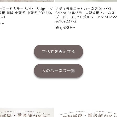
コードカラー S/M/L Solgra-ソ
ナチュラルニットハーネス XL/XXL
犬用 首輪 小型犬 中型犬 SO22AW
Solgra-ソルグラ- 大型犬用 ハーネス
8-1
プードル チワワ ポメラニアン SO23S
so169237-2
0〜
通
¥6,380〜
常
価
格
すべてを表示する
犬のハーネス一覧