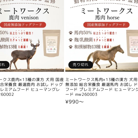
切れ
売り切れ
ークス鹿肉×13種の漢方 犬用 国産
ミートワークス馬肉×13種の漢方 犬用
総合栄養食 厳選鹿肉 お試し ドッグ
無添加 総合栄養食 厳選馬肉 お試し 
プレミアムフード ヒューマングレ
フード プレミアムフード ヒューマン
60002
ード mw260003
〜
通
¥990〜
常
価
格