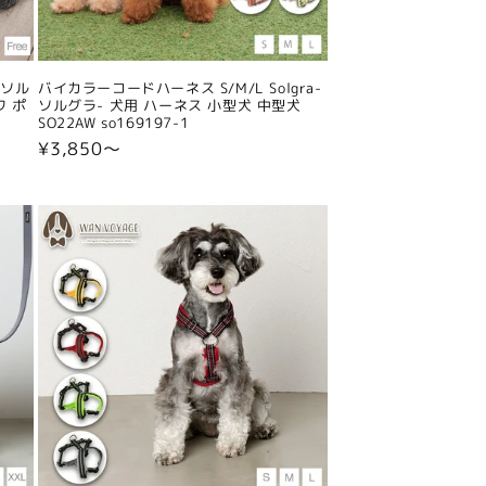
-ソル
バイカラーコードハーネス S/M/L Solgra-
ワ ポ
ソルグラ- 犬用 ハーネス 小型犬 中型犬
SO22AW so169197-1
通
¥3,850〜
常
価
格