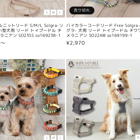
売り切れ
ニットリード S/M/L Solgra-ソ
バイカラーコードリード Free Solgra
小型犬用 リード トイプードル チ
グラ- 犬用 リード トイプードル チワ
ニアン SO23SS so169238-1
メラニアン SO22AW so169199-1
0〜
通
¥2,970
常
価
格