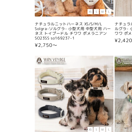
ナチュラルニットハーネス XS/S/M/L
ナチュラル
Solgra-ソルグラ- 小型犬用 中型犬用 ハー
ルグラ- 
ネス トイプードル チワワ ポメラニアン
ワワ ポメラ
SO23SS so169237-1
通
¥2,42
通
¥2,750〜
常
常
価
価
格
格