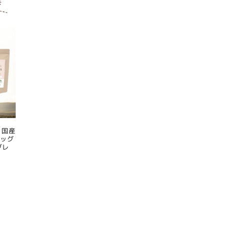
 国産
ドッグ
グレ