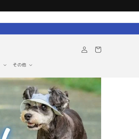
ロ
カ
グ
ー
イ
ト
ン
ア
その他