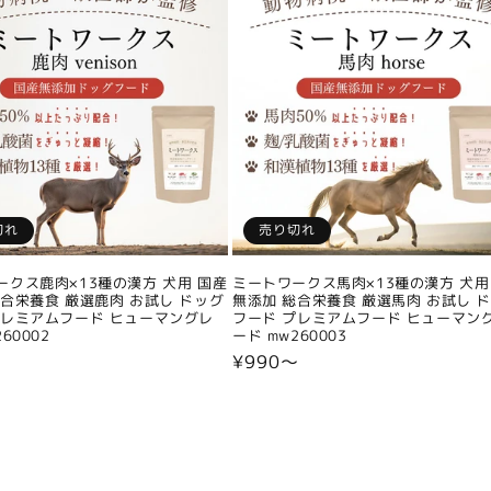
切れ
売り切れ
ークス鹿肉×13種の漢方 犬用 国産
ミートワークス馬肉×13種の漢方 犬用
総合栄養食 厳選鹿肉 お試し ドッグ
無添加 総合栄養食 厳選馬肉 お試し 
プレミアムフード ヒューマングレ
フード プレミアムフード ヒューマン
60002
ード mw260003
〜
通
¥990〜
常
価
格