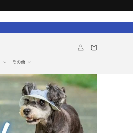
ロ
カ
グ
ー
イ
ト
ン
ア
その他