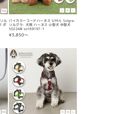
-ソル
バイカラーコードハーネス S/M/L Solgra-
ワ ポ
ソルグラ- 犬用 ハーネス 小型犬 中型犬
SO22AW so169197-1
通
¥3,850〜
常
価
格