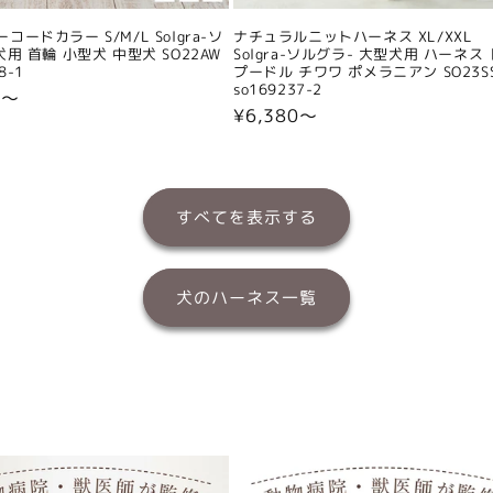
コードカラー S/M/L Solgra-ソ
ナチュラルニットハーネス XL/XXL
犬用 首輪 小型犬 中型犬 SO22AW
Solgra-ソルグラ- 大型犬用 ハーネス
8-1
プードル チワワ ポメラニアン SO23S
so169237-2
0〜
通
¥6,380〜
常
価
格
すべてを表示する
犬のハーネス一覧