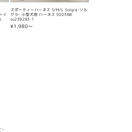
スポーティーハーネス S/M/L Solgra-ソル
 トイ
グラ- 小型犬用 ハーネス SO23AW
S
so239293-1
通
¥1,980〜
常
価
格