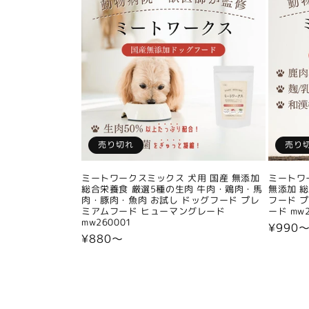
売り切れ
売り
ミートワークスミックス 犬用 国産 無添加
ミートワ
総合栄養食 厳選5種の生肉 牛肉・鶏肉・馬
無添加 
肉・豚肉・魚肉 お試し ドッグフード プレ
フード 
ミアムフード ヒューマングレード
ード mw2
mw260001
通
¥990
通
¥880〜
常
常
価
価
格
格