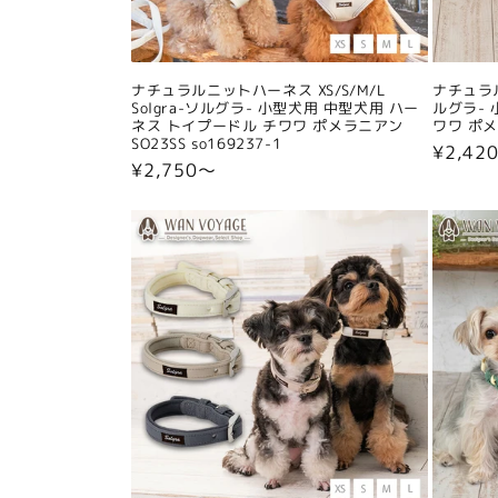
ナチュラルニットハーネス XS/S/M/L
ナチュラル
Solgra-ソルグラ- 小型犬用 中型犬用 ハー
ルグラ- 
ネス トイプードル チワワ ポメラニアン
ワワ ポメラ
SO23SS so169237-1
通
¥2,42
通
¥2,750〜
常
常
価
価
格
格