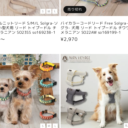
売り切れ
ニットリード S/M/L Solgra-ソ
バイカラーコードリード Free Solgra
小型犬用 リード トイプードル チ
グラ- 犬用 リード トイプードル チワ
ニアン SO23SS so169238-1
メラニアン SO22AW so169199-1
0〜
通
¥2,970
常
価
格