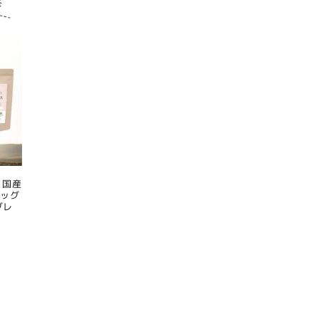
 国産
ドッグ
グレ