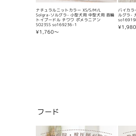
ナチュラルニットカラー XS/S/M/L
バイカラー
Solgra-ソルグラ- 小型犬用 中型犬用 首輪
ルグラ- 
トイプードル チワワ ポメラニアン
so16919
SO23SS so169236-1
通
¥1,98
通
¥1,760〜
常
常
価
価
格
格
フード