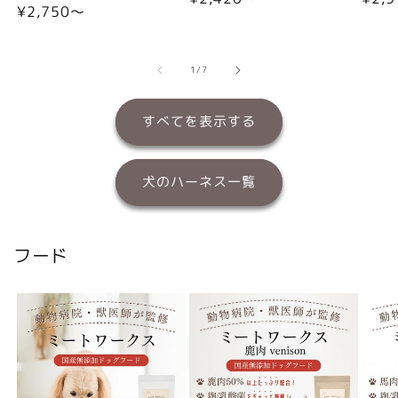
通
¥2,750〜
常
常
常
価
価
価
格
格
格
の
1
/
7
すべてを表示する
犬のハーネス一覧
フード