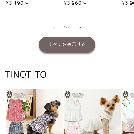
通
¥3,190〜
通
¥3,960〜
通
¥3,
常
常
常
価
価
価
格
格
格
の
1
/
7
すべてを表示する
TINOTITO