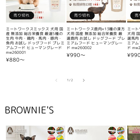
売り切れ
売り切れ
売
ミートワークスミックス 犬用 国
ミートワークス鹿肉×13種の漢方
ミート
産 無添加 総合栄養食 厳選5種の
犬用 国産 無添加 総合栄養食 厳
犬用 
生肉 牛肉・鶏肉・馬肉・豚肉・
選鹿肉 お試し ドッグフード プレ
選馬肉
魚肉 お試し ドッグフード プレミ
ミアムフード ヒューマングレー
ミアム
アムフード ヒューマングレード
ド mw260002
ド mw2
mw260001
通
¥990〜
通
¥99
通
¥880〜
常
常
常
価
価
価
格
格
格
の
1
/
2
BROWNIE'S