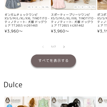
ギンガムチェックワンピ
スポーティープリーツワンピ
ポコポ
XS/S/M/L/XL/XXL TINOTITO -
XS/S/M/L/XL/XXL TINOTITO -
XS/S/
ティノティート- 犬服 ドッグウ
ティノティート- 犬服 ドッグウ
ティノ
ェア TT26SS tt261463
ェア TT26SS tt261462
ェア TT
通
¥3,960〜
通
¥3,960〜
通
¥3,
常
常
常
価
価
価
格
格
格
の
1
/
7
すべてを表示する
Dulce