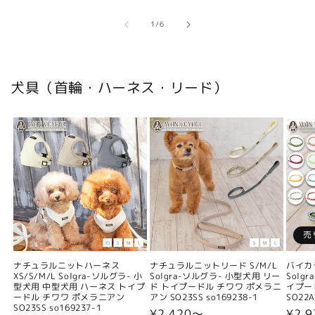
の
1
/
6
犬具（首輪・ハーネス・リード）
売
ナチュラルニットハーネス
ナチュラルニットリード S/M/L
バイカ
XS/S/M/L Solgra-ソルグラ- 小
Solgra-ソルグラ- 小型犬用 リー
Solg
型犬用 中型犬用 ハーネス トイプ
ド トイプードル チワワ ポメラニ
イプー
ードル チワワ ポメラニアン
アン SO23SS so169238-1
SO22A
SO23SS so169237-1
通
¥2,420〜
通
¥2,9