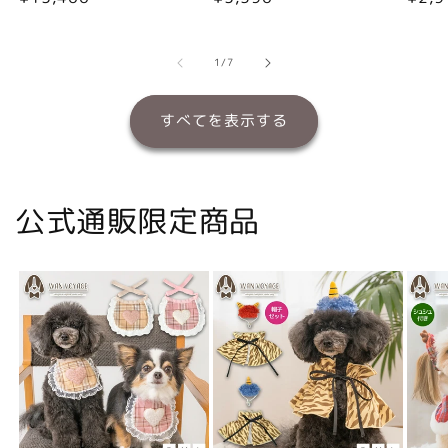
常
常
常
価
価
価
格
格
格
の
1
/
7
すべてを表示する
公式通販限定商品