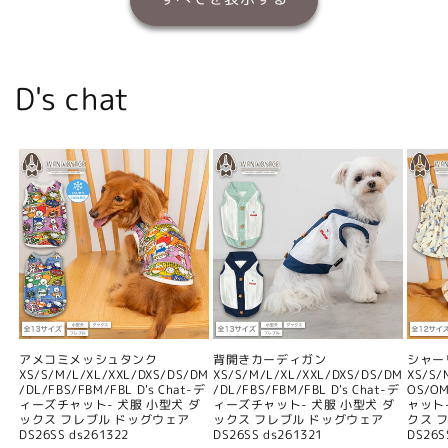
D's chat
アメコミメッシュタンク
背開きカーディガン
シャー
XS/S/M/L/XL/XXL/DXS/DS/DM
XS/S/M/L/XL/XXL/DXS/DS/DM
XS/S/
/DL/FBS/FBM/FBL D's Chat-デ
/DL/FBS/FBM/FBL D's Chat-デ
OS/O
ィーズチャット- 犬服 小型犬 ダ
ィーズチャット- 犬服 小型犬 ダ
ャット
ックス フレブル ドッグウェア
ックス フレブル ドッグウェア
クス 
DS26SS ds261322
DS26SS ds261321
DS26S