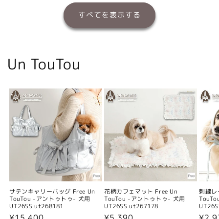
すべてを表示する
Un TouTou
サテンキャリーバッグ Free Un
花柄カフェマット Free Un
刺繍レー
TouTou -アントゥトゥ- 犬用
TouTou -アントゥトゥ- 犬用
TouT
UT26SS ut268181
UT26SS ut267178
UT26S
通
¥15,400
通
¥5,390
通
¥2,