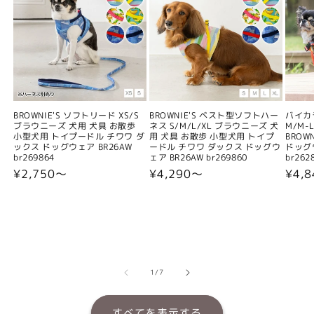
BROWNIE'S ソフトリード XS/S
BROWNIE'S ベスト型ソフトハー
バイカ
ブラウニーズ 犬用 犬具 お散歩
ネス S/M/L/XL ブラウニーズ 犬
M/M-L
小型犬用 トイプードル チワワ ダ
用 犬具 お散歩 小型犬用 トイプ
BROW
ックス ドッグウェア BR26AW
ードル チワワ ダックス ドッグウ
ドッグウ
br269864
ェア BR26AW br269860
br262
通
¥2,750〜
通
¥4,290〜
通
¥4,
常
常
常
価
価
価
格
格
格
の
1
/
7
すべてを表示する