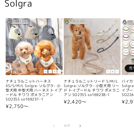
Solgra
売
ナチュラルニットハーネス
ナチュラルニットリード S/M/L
バイカ
XS/S/M/L Solgra-ソルグラ- 小
Solgra-ソルグラ- 小型犬用 リー
Solg
型犬用 中型犬用 ハーネス トイプ
ド トイプードル チワワ ポメラニ
イプー
ードル チワワ ポメラニアン
アン SO23SS so169238-1
SO22A
SO23SS so169237-1
通
¥2,420〜
通
¥2,9
通
¥2,750〜
常
常
常
価
価
価
格
格
格
の
1
/
7