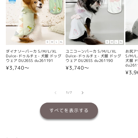
ダイナソーパーカ S/M/L/XL
ユニコーンパーカ S/M/L/XL
お尻ア
Dulce-ドゥルチェ- 犬服 ドッグ
Dulce-ドゥルチェ- 犬服 ドッグ
S/M/
ウェア DU26SS du261191
ウェア DU26SS du261190
犬服 ド
du261
通
¥3,740〜
通
¥3,740〜
通
¥3,
常
常
常
価
価
価
格
格
格
の
1
/
7
すべてを表示する