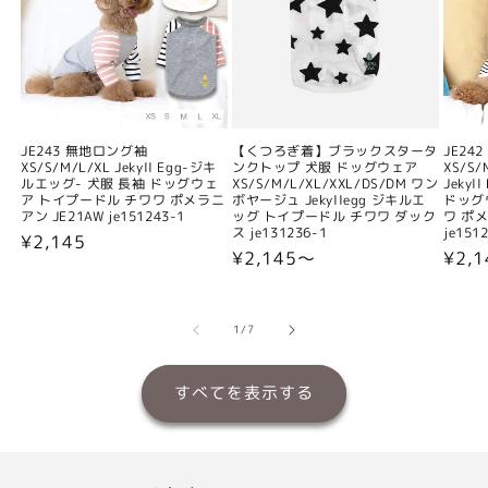
JE243 無地ロング袖
【くつろぎ着】ブラックスタータ
JE24
XS/S/M/L/XL Jekyll Egg-ジキ
ンクトップ 犬服 ドッグウェア
XS/S/
ルエッグ- 犬服 長袖 ドッグウェ
XS/S/M/L/XL/XXL/DS/DM ワン
Jeky
ア トイプードル チワワ ポメラニ
ボヤージュ Jekyllegg ジキルエ
ドッグ
アン JE21AW je151243-1
ッグ トイプードル チワワ ダック
ワ ポメ
ス je131236-1
je151
通
¥2,145
通
¥2,145〜
通
¥2,
常
常
常
価
価
価
格
格
格
の
1
/
7
すべてを表示する