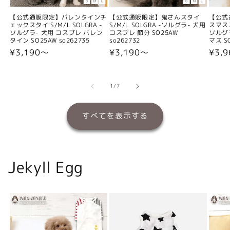
【公式通販限定】バレンタインチ
【公式通販限定】鬼さんスタイ
【公式
ェックスタイ S/M/L SOLGRA -
S/M/L SOLGRA -ソルグラ- 犬用
スマスス
ソルグラ- 犬用 コスプレ バレン
コスプレ 節分 SO25AW
ソルグ
タイン SO25AW so262735
so262732
マス SO
通
¥3,190〜
通
¥3,190〜
通
¥3,
常
常
常
価
価
価
格
格
格
の
1
/
7
すべてを表示する
Jekyll Egg