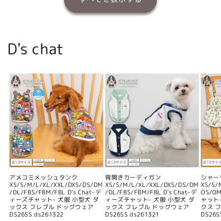
D's chat
アメコミメッシュタンク
背開きカーディガン
シャー
XS/S/M/L/XL/XXL/DXS/DS/DM
XS/S/M/L/XL/XXL/DXS/DS/DM
XS/S/
/DL/FBS/FBM/FBL D's Chat-デ
/DL/FBS/FBM/FBL D's Chat-デ
OS/O
ィーズチャット- 犬服 小型犬 ダ
ィーズチャット- 犬服 小型犬 ダ
ャット
ックス フレブル ドッグウェア
ックス フレブル ドッグウェア
クス 
DS26SS ds261322
DS26SS ds261321
DS26S