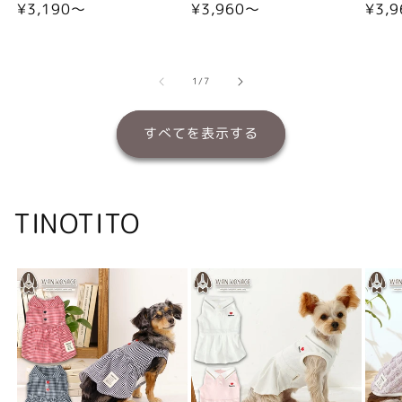
通
¥3,190〜
通
¥3,960〜
通
¥3,
常
常
常
価
価
価
格
格
格
の
1
/
7
すべてを表示する
TINOTITO