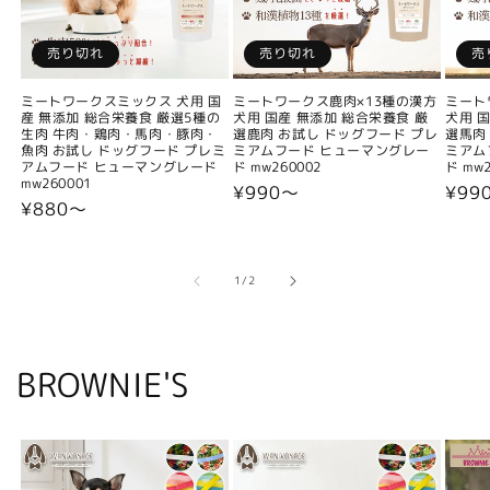
売り切れ
売り切れ
売
ミートワークスミックス 犬用 国
ミートワークス鹿肉×13種の漢方
ミート
産 無添加 総合栄養食 厳選5種の
犬用 国産 無添加 総合栄養食 厳
犬用 
生肉 牛肉・鶏肉・馬肉・豚肉・
選鹿肉 お試し ドッグフード プレ
選馬肉
魚肉 お試し ドッグフード プレミ
ミアムフード ヒューマングレー
ミアム
アムフード ヒューマングレード
ド mw260002
ド mw2
mw260001
通
¥990〜
通
¥99
通
¥880〜
常
常
常
価
価
価
格
格
格
の
1
/
2
BROWNIE'S