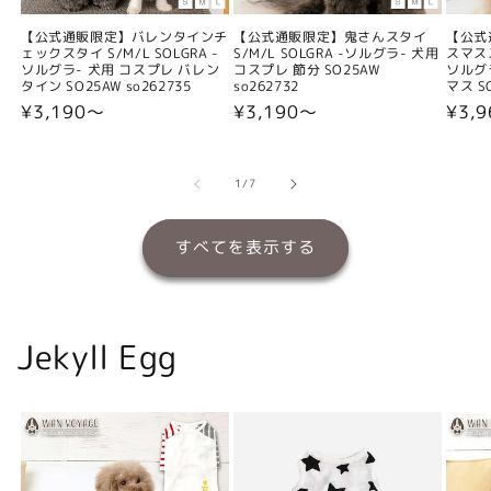
【公式通販限定】バレンタインチ
【公式通販限定】鬼さんスタイ
【公式
ェックスタイ S/M/L SOLGRA -
S/M/L SOLGRA -ソルグラ- 犬用
スマスス
ソルグラ- 犬用 コスプレ バレン
コスプレ 節分 SO25AW
ソルグ
タイン SO25AW so262735
so262732
マス SO
通
¥3,190〜
通
¥3,190〜
通
¥3,
常
常
常
価
価
価
格
格
格
の
1
/
7
すべてを表示する
Jekyll Egg