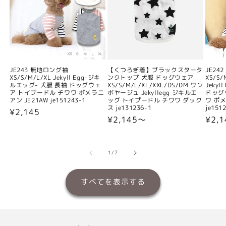
JE243 無地ロング袖
【くつろぎ着】ブラックスタータ
JE24
XS/S/M/L/XL Jekyll Egg-ジキ
ンクトップ 犬服 ドッグウェア
XS/S/
ルエッグ- 犬服 長袖 ドッグウェ
XS/S/M/L/XL/XXL/DS/DM ワン
Jeky
ア トイプードル チワワ ポメラニ
ボヤージュ Jekyllegg ジキルエ
ドッグ
アン JE21AW je151243-1
ッグ トイプードル チワワ ダック
ワ ポメ
ス je131236-1
je151
通
¥2,145
通
¥2,145〜
通
¥2,
常
常
常
価
価
価
格
格
格
の
1
/
7
すべてを表示する