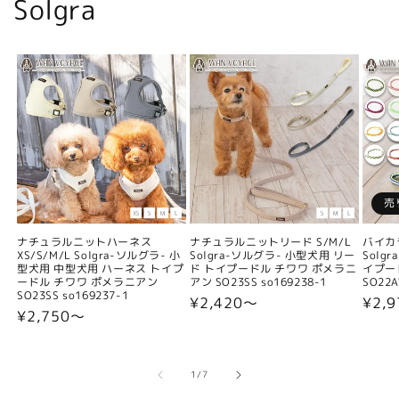
Solgra
売
ナチュラルニットハーネス
ナチュラルニットリード S/M/L
バイカ
XS/S/M/L Solgra-ソルグラ- 小
Solgra-ソルグラ- 小型犬用 リー
Solg
型犬用 中型犬用 ハーネス トイプ
ド トイプードル チワワ ポメラニ
イプー
ードル チワワ ポメラニアン
アン SO23SS so169238-1
SO22A
SO23SS so169237-1
通
¥2,420〜
通
¥2,9
通
¥2,750〜
常
常
常
価
価
価
格
格
格
の
1
/
7