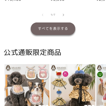
常
常
常
価
価
価
格
格
格
の
1
/
7
すべてを表示する
公式通販限定商品