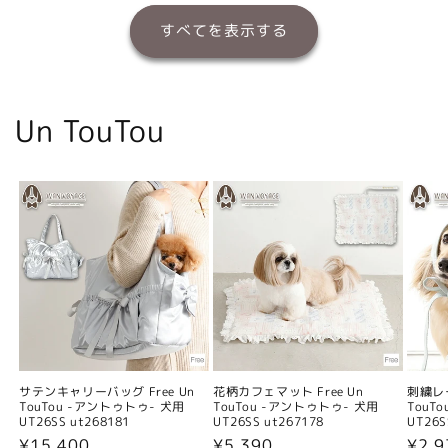
すべてを表示する
Un TouTou
サテンキャリーバッグ Free Un
花柄カフェマット Free Un
刺繍レー
TouTou -アントゥトゥ- 犬用
TouTou -アントゥトゥ- 犬用
TouT
UT26SS ut268181
UT26SS ut267178
UT26S
通
¥15,400
通
¥5,390
通
¥2,