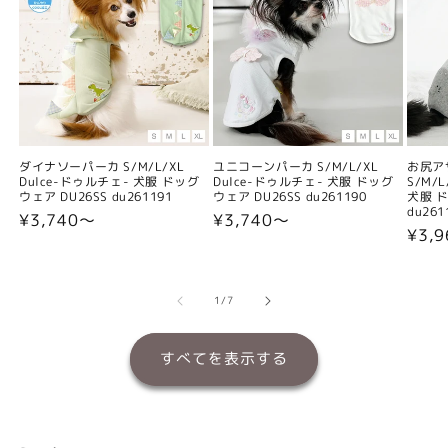
ダイナソーパーカ S/M/L/XL
ユニコーンパーカ S/M/L/XL
お尻ア
Dulce-ドゥルチェ- 犬服 ドッグ
Dulce-ドゥルチェ- 犬服 ドッグ
S/M/
ウェア DU26SS du261191
ウェア DU26SS du261190
犬服 ド
du261
通
¥3,740〜
通
¥3,740〜
通
¥3,
常
常
常
価
価
価
格
格
格
の
1
/
7
すべてを表示する