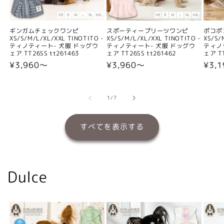
ギンガムチェックワンピ
スポーティープリーツワンピ
ポコポ
XS/S/M/L/XL/XXL TINOTITO -
XS/S/M/L/XL/XXL TINOTITO -
XS/S/
ティノティート- 犬服 ドッグウ
ティノティート- 犬服 ドッグウ
ティノ
ェア TT26SS tt261463
ェア TT26SS tt261462
ェア TT
通
¥3,960〜
通
¥3,960〜
通
¥3,
常
常
常
価
価
価
格
格
格
の
1
/
7
すべてを表示する
Dulce