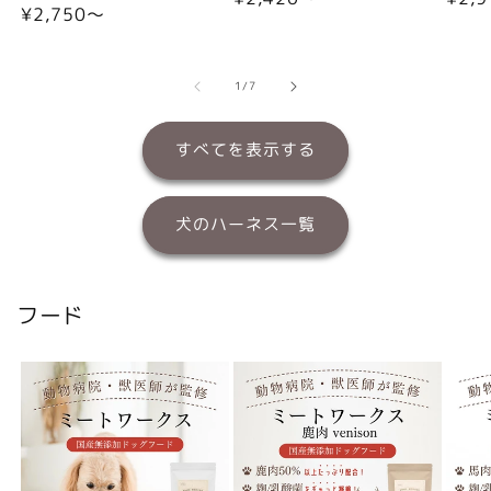
通
¥2,750〜
常
常
常
価
価
価
格
格
格
の
1
/
7
すべてを表示する
犬のハーネス一覧
フード