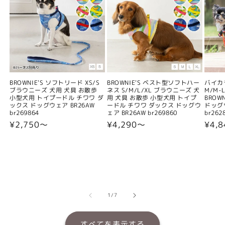
BROWNIE'S ソフトリード XS/S
BROWNIE'S ベスト型ソフトハー
バイカ
ブラウニーズ 犬用 犬具 お散歩
ネス S/M/L/XL ブラウニーズ 犬
M/M-L
小型犬用 トイプードル チワワ ダ
用 犬具 お散歩 小型犬用 トイプ
BROW
ックス ドッグウェア BR26AW
ードル チワワ ダックス ドッグウ
ドッグウ
br269864
ェア BR26AW br269860
br262
通
¥2,750〜
通
¥4,290〜
通
¥4,
常
常
常
価
価
価
格
格
格
の
1
/
7
すべてを表示する