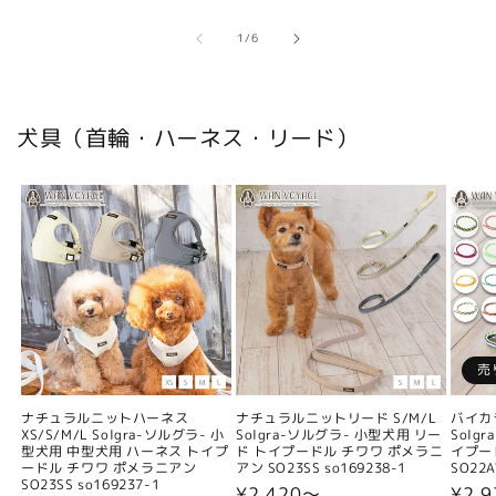
の
1
/
6
犬具（首輪・ハーネス・リード）
売
ナチュラルニットハーネス
ナチュラルニットリード S/M/L
バイカ
XS/S/M/L Solgra-ソルグラ- 小
Solgra-ソルグラ- 小型犬用 リー
Solg
型犬用 中型犬用 ハーネス トイプ
ド トイプードル チワワ ポメラニ
イプー
ードル チワワ ポメラニアン
アン SO23SS so169238-1
SO22A
SO23SS so169237-1
通
¥2,420〜
通
¥2,9