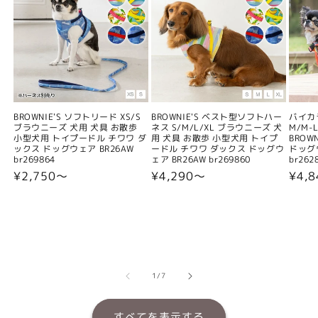
BROWNIE'S ソフトリード XS/S
BROWNIE'S ベスト型ソフトハー
バイカ
ブラウニーズ 犬用 犬具 お散歩
ネス S/M/L/XL ブラウニーズ 犬
M/M-L
小型犬用 トイプードル チワワ ダ
用 犬具 お散歩 小型犬用 トイプ
BROW
ックス ドッグウェア BR26AW
ードル チワワ ダックス ドッグウ
ドッグウ
br269864
ェア BR26AW br269860
br262
通
¥2,750〜
通
¥4,290〜
通
¥4,
常
常
常
価
価
価
格
格
格
の
1
/
7
すべてを表示する