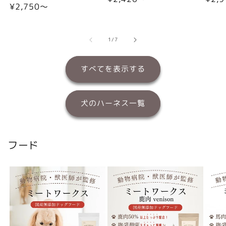
通
¥2,750〜
常
常
常
価
価
価
格
格
格
の
1
/
7
すべてを表示する
犬のハーネス一覧
フード