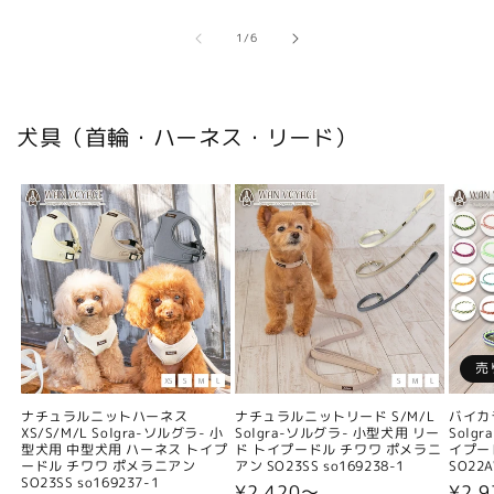
の
1
/
6
犬具（首輪・ハーネス・リード）
売
ナチュラルニットハーネス
ナチュラルニットリード S/M/L
バイカ
XS/S/M/L Solgra-ソルグラ- 小
Solgra-ソルグラ- 小型犬用 リー
Solg
型犬用 中型犬用 ハーネス トイプ
ド トイプードル チワワ ポメラニ
イプー
ードル チワワ ポメラニアン
アン SO23SS so169238-1
SO22A
SO23SS so169237-1
通
¥2,420〜
通
¥2,9