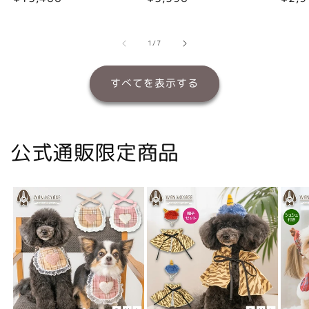
常
常
常
価
価
価
格
格
格
の
1
/
7
すべてを表示する
公式通販限定商品