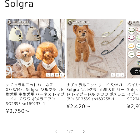
Solgra
売
ナチュラルニットハーネス
ナチュラルニットリード S/M/L
バイカ
XS/S/M/L Solgra-ソルグラ- 小
Solgra-ソルグラ- 小型犬用 リー
Solg
型犬用 中型犬用 ハーネス トイプ
ド トイプードル チワワ ポメラニ
イプー
ードル チワワ ポメラニアン
アン SO23SS so169238-1
SO22A
SO23SS so169237-1
通
¥2,420〜
通
¥2,9
通
¥2,750〜
常
常
常
価
価
価
格
格
格
の
1
/
7