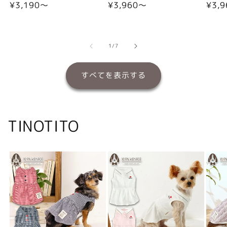
通
¥3,190〜
通
¥3,960〜
通
¥3,
常
常
常
価
価
価
格
格
格
の
1
/
7
すべてを表示する
TINOTITO