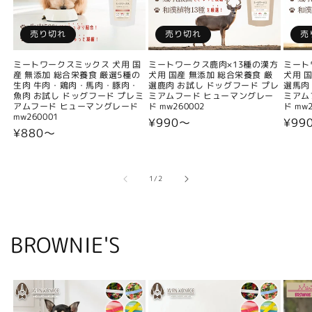
売り切れ
売り切れ
売
ミートワークスミックス 犬用 国
ミートワークス鹿肉×13種の漢方
ミート
産 無添加 総合栄養食 厳選5種の
犬用 国産 無添加 総合栄養食 厳
犬用 
生肉 牛肉・鶏肉・馬肉・豚肉・
選鹿肉 お試し ドッグフード プレ
選馬肉
魚肉 お試し ドッグフード プレミ
ミアムフード ヒューマングレー
ミアム
アムフード ヒューマングレード
ド mw260002
ド mw2
mw260001
通
¥990〜
通
¥99
通
¥880〜
常
常
常
価
価
価
格
格
格
の
1
/
2
BROWNIE'S