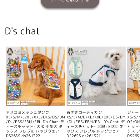
D's chat
アメコミメッシュタンク
背開きカーディガン
シャー
XS/S/M/L/XL/XXL/DXS/DS/DM
XS/S/M/L/XL/XXL/DXS/DS/DM
XS/S/
/DL/FBS/FBM/FBL D's Chat-デ
/DL/FBS/FBM/FBL D's Chat-デ
OS/O
ィーズチャット- 犬服 小型犬 ダ
ィーズチャット- 犬服 小型犬 ダ
ャット
ックス フレブル ドッグウェア
ックス フレブル ドッグウェア
クス 
DS26SS ds261322
DS26SS ds261321
DS26S