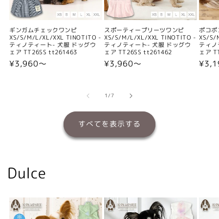
ギンガムチェックワンピ
スポーティープリーツワンピ
ポコポ
XS/S/M/L/XL/XXL TINOTITO -
XS/S/M/L/XL/XXL TINOTITO -
XS/S/
ティノティート- 犬服 ドッグウ
ティノティート- 犬服 ドッグウ
ティノ
ェア TT26SS tt261463
ェア TT26SS tt261462
ェア TT
通
¥3,960〜
通
¥3,960〜
通
¥3,
常
常
常
価
価
価
格
格
格
の
1
/
7
すべてを表示する
Dulce