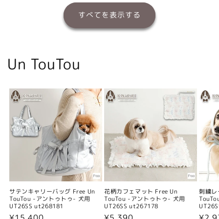
すべてを表示する
Un TouTou
サテンキャリーバッグ Free Un
花柄カフェマット Free Un
刺繍レー
TouTou -アントゥトゥ- 犬用
TouTou -アントゥトゥ- 犬用
TouT
UT26SS ut268181
UT26SS ut267178
UT26S
通
¥15,400
通
¥5,390
通
¥2,