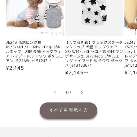
JE243 無地ロング袖
【くつろぎ着】ブラックスタータ
JE24
XS/S/M/L/XL Jekyll Egg-ジキ
ンクトップ 犬服 ドッグウェア
XS/S/
ルエッグ- 犬服 長袖 ドッグウェ
XS/S/M/L/XL/XXL/DS/DM ワン
Jeky
ア トイプードル チワワ ポメラニ
ボヤージュ Jekyllegg ジキルエ
ドッグ
アン JE21AW je151243-1
ッグ トイプードル チワワ ダック
ワ ポメ
ス je131236-1
je151
通
¥2,145
通
¥2,145〜
通
¥2,
常
常
常
価
価
価
格
格
格
の
1
/
7
すべてを表示する