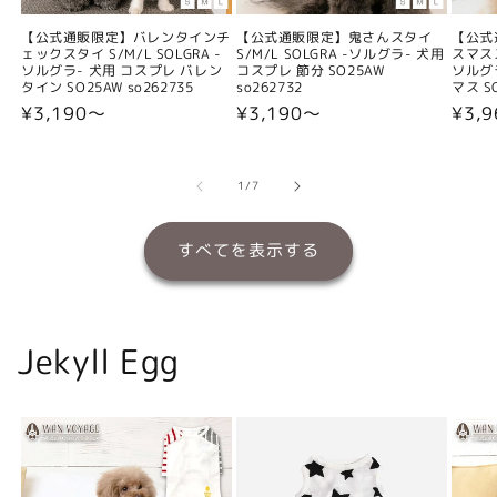
【公式通販限定】バレンタインチ
【公式通販限定】鬼さんスタイ
【公式
ェックスタイ S/M/L SOLGRA -
S/M/L SOLGRA -ソルグラ- 犬用
スマスス
ソルグラ- 犬用 コスプレ バレン
コスプレ 節分 SO25AW
ソルグ
タイン SO25AW so262735
so262732
マス SO
通
¥3,190〜
通
¥3,190〜
通
¥3,
常
常
常
価
価
価
格
格
格
の
1
/
7
すべてを表示する
Jekyll Egg