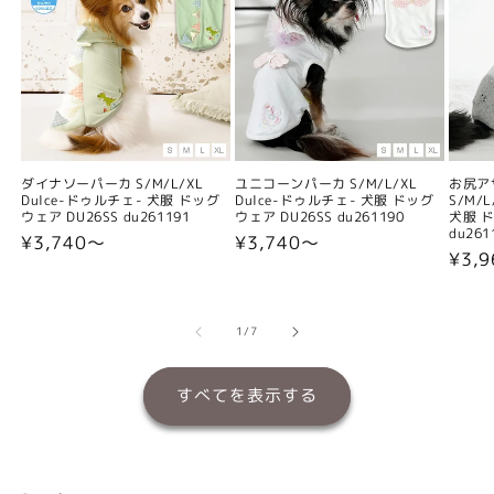
ダイナソーパーカ S/M/L/XL
ユニコーンパーカ S/M/L/XL
お尻ア
Dulce-ドゥルチェ- 犬服 ドッグ
Dulce-ドゥルチェ- 犬服 ドッグ
S/M/
ウェア DU26SS du261191
ウェア DU26SS du261190
犬服 ド
du261
通
¥3,740〜
通
¥3,740〜
通
¥3,
常
常
常
価
価
価
格
格
格
の
1
/
7
すべてを表示する