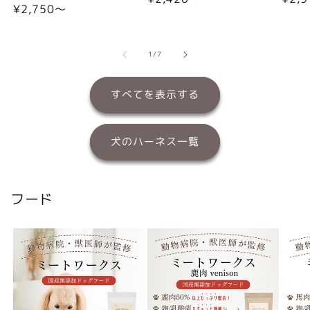
通
¥2,750〜
常
常
常
価
価
価
格
格
格
の
1
/
7
すべてを表示する
犬のハーネス一覧
フード