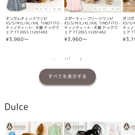
ギンガムチェックワンピ
スポーティープリーツワンピ
ポコポ
XS/S/M/L/XL/XXL TINOTITO -
XS/S/M/L/XL/XXL TINOTITO -
XS/S/
ティノティート- 犬服 ドッグウ
ティノティート- 犬服 ドッグウ
ティノ
ェア TT26SS tt261463
ェア TT26SS tt261462
ェア TT
通
¥3,960〜
通
¥3,960〜
通
¥3,
常
常
常
価
価
価
格
格
格
の
1
/
7
すべてを表示する
Dulce