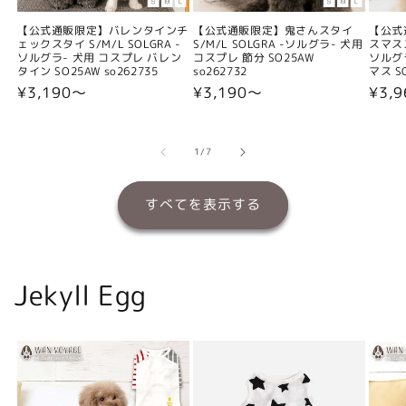
【公式通販限定】バレンタインチ
【公式通販限定】鬼さんスタイ
【公式
ェックスタイ S/M/L SOLGRA -
S/M/L SOLGRA -ソルグラ- 犬用
スマスス
ソルグラ- 犬用 コスプレ バレン
コスプレ 節分 SO25AW
ソルグ
タイン SO25AW so262735
so262732
マス SO
通
¥3,190〜
通
¥3,190〜
通
¥3,
常
常
常
価
価
価
格
格
格
の
1
/
7
すべてを表示する
Jekyll Egg