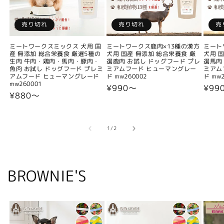
売り切れ
売り切れ
売
ミートワークスミックス 犬用 国
ミートワークス鹿肉×13種の漢方
ミート
産 無添加 総合栄養食 厳選5種の
犬用 国産 無添加 総合栄養食 厳
犬用 
生肉 牛肉・鶏肉・馬肉・豚肉・
選鹿肉 お試し ドッグフード プレ
選馬肉
魚肉 お試し ドッグフード プレミ
ミアムフード ヒューマングレー
ミアム
アムフード ヒューマングレード
ド mw260002
ド mw2
mw260001
通
¥990〜
通
¥99
通
¥880〜
常
常
常
価
価
価
格
格
格
の
1
/
2
BROWNIE'S