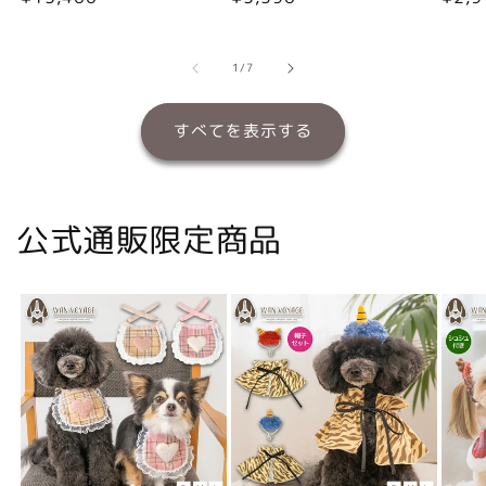
常
常
常
価
価
価
格
格
格
の
1
/
7
すべてを表示する
公式通販限定商品