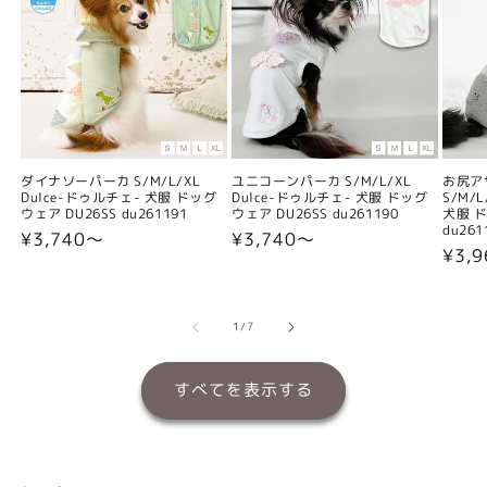
ダイナソーパーカ S/M/L/XL
ユニコーンパーカ S/M/L/XL
お尻ア
Dulce-ドゥルチェ- 犬服 ドッグ
Dulce-ドゥルチェ- 犬服 ドッグ
S/M/
ウェア DU26SS du261191
ウェア DU26SS du261190
犬服 ド
du261
通
¥3,740〜
通
¥3,740〜
通
¥3,
常
常
常
価
価
価
格
格
格
の
1
/
7
すべてを表示する