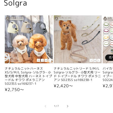
Solgra
売
ナチュラルニットハーネス
ナチュラルニットリード S/M/L
バイカ
XS/S/M/L Solgra-ソルグラ- 小
Solgra-ソルグラ- 小型犬用 リー
Solg
型犬用 中型犬用 ハーネス トイプ
ド トイプードル チワワ ポメラニ
イプー
ードル チワワ ポメラニアン
アン SO23SS so169238-1
SO22A
SO23SS so169237-1
通
¥2,420〜
通
¥2,9
通
¥2,750〜
常
常
常
価
価
価
格
格
格
の
1
/
7