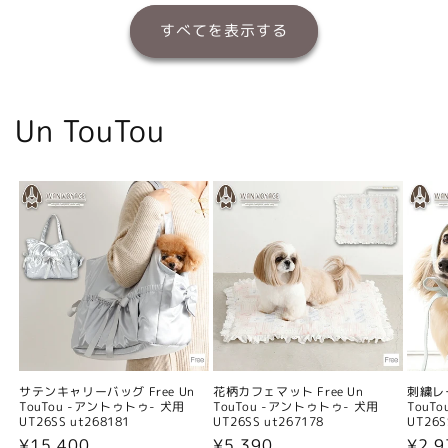
すべてを表示する
Un TouTou
サテンキャリーバッグ Free Un
花柄カフェマット Free Un
刺繍レー
TouTou -アントゥトゥ- 犬用
TouTou -アントゥトゥ- 犬用
TouT
UT26SS ut268181
UT26SS ut267178
UT26S
通
¥15,400
通
¥5,390
通
¥2,