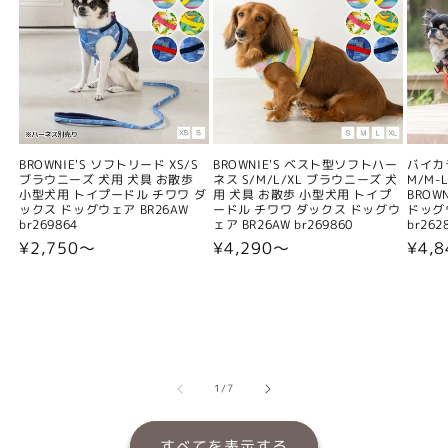
BROWNIE'S ソフトリード XS/S
BROWNIE'S ベスト型ソフトハー
バイカ
ブラウニーズ 犬用 犬具 お散歩
ネス S/M/L/XL ブラウニーズ 犬
M/M-L
小型犬用 トイプードル チワワ ダ
用 犬具 お散歩 小型犬用 トイプ
BROW
ックス ドッグウェア BR26AW
ードル チワワ ダックス ドッグウ
ドッグウ
br269864
ェア BR26AW br269860
br262
通
¥2,750〜
通
¥4,290〜
通
¥4,
常
常
常
価
価
価
格
格
格
の
1
/
7
すべてを表示する