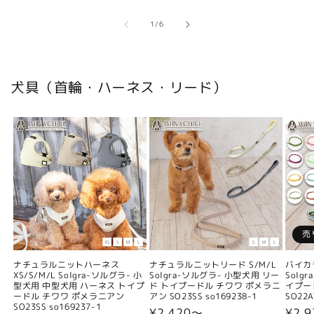
の
1
/
6
犬具（首輪・ハーネス・リード）
売
ナチュラルニットハーネス
ナチュラルニットリード S/M/L
バイカ
XS/S/M/L Solgra-ソルグラ- 小
Solgra-ソルグラ- 小型犬用 リー
Solg
型犬用 中型犬用 ハーネス トイプ
ド トイプードル チワワ ポメラニ
イプー
ードル チワワ ポメラニアン
アン SO23SS so169238-1
SO22A
SO23SS so169237-1
通
¥2,420〜
通
¥2,9