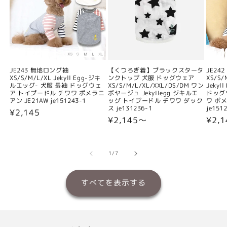
JE243 無地ロング袖
【くつろぎ着】ブラックスタータ
JE24
XS/S/M/L/XL Jekyll Egg-ジキ
ンクトップ 犬服 ドッグウェア
XS/S/
ルエッグ- 犬服 長袖 ドッグウェ
XS/S/M/L/XL/XXL/DS/DM ワン
Jeky
ア トイプードル チワワ ポメラニ
ボヤージュ Jekyllegg ジキルエ
ドッグ
アン JE21AW je151243-1
ッグ トイプードル チワワ ダック
ワ ポメ
ス je131236-1
je151
通
¥2,145
通
¥2,145〜
通
¥2,
常
常
常
価
価
価
格
格
格
の
1
/
7
すべてを表示する