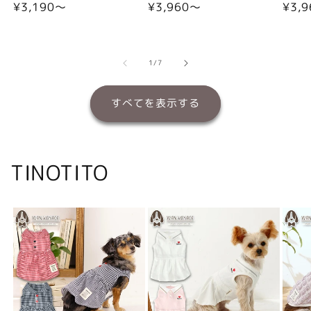
通
¥3,190〜
通
¥3,960〜
通
¥3,
常
常
常
価
価
価
格
格
格
の
1
/
7
すべてを表示する
TINOTITO