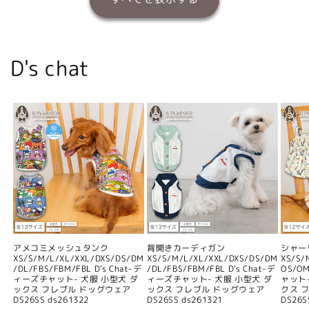
D's chat
アメコミメッシュタンク
背開きカーディガン
シャー
XS/S/M/L/XL/XXL/DXS/DS/DM
XS/S/M/L/XL/XXL/DXS/DS/DM
XS/S/
/DL/FBS/FBM/FBL D's Chat-デ
/DL/FBS/FBM/FBL D's Chat-デ
OS/O
ィーズチャット- 犬服 小型犬 ダ
ィーズチャット- 犬服 小型犬 ダ
ャット
ックス フレブル ドッグウェア
ックス フレブル ドッグウェア
クス 
DS26SS ds261322
DS26SS ds261321
DS26S